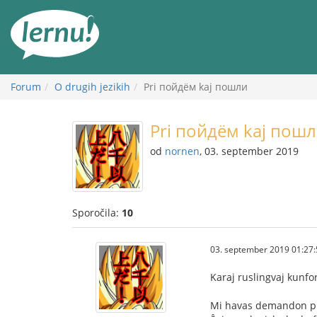
K
vsebini
Forum
O drugih jezikih
Pri пойдём kaj пошли
Pri пойдём kaj пош
od
nornen
, 03. september 2019
Sporočila:
10
03. september 2019 01:27:
Karaj ruslingvaj kunf
Mi havas demandon pri