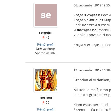
06. september 2019 19:55:
Когда я ездил в Росс
Когда чемпионат мир
Sed:
По
езжай в Росс
Я
по
ездил
по
России -
sergejm
Vi ankaŭ povas diri по
42
Prikaži profil
Kогда я
съ
ездил в Ро
Država: Rusija
Sporočila: 2863
12. september 2019 16:38:
Grandan al vi dankon,
Mi uzis la malĝustan 
ja elektis ĝuste inter p
nornen
55
Kiam estas permeseble
Prikaži profil
Ekzemple, ĉu mi diru 