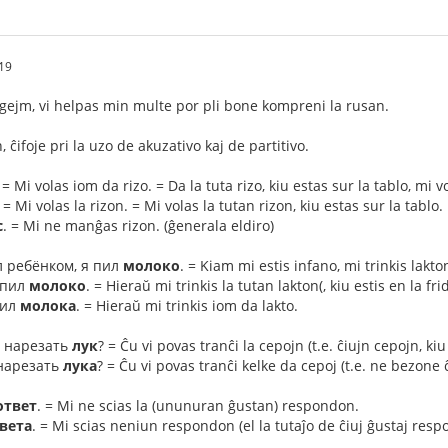
19
gejm, vi helpas min multe por pli bone kompreni la rusan.
 ĉifoje pri la uzo de akuzativo kaj de partitivo.
. = Mi volas iom da rizo. = Da la tuta rizo, kiu estas sur la tablo, mi v
. = Mi volas la rizon. = Mi volas la tutan rizon, kiu estas sur la tablo.
с
. = Mi ne manĝas rizon. (ĝenerala eldiro)
ыл ребёнком, я пил
молоко
. = Kiam mi estis infano, mi trinkis lakto
ыпил
молоко
. = Hieraŭ mi trinkis la tutan lakton(, kiu estis en la fri
пил
молока
. = Hieraŭ mi trinkis iom da lakto.
ь нарезать
лук
? = Ĉu vi povas tranĉi la cepojn (t.e. ĉiujn cepojn, kiu
 нарезать
лука
? = Ĉu vi povas tranĉi kelke da cepoj (t.e. ne bezone
ответ
. = Mi ne scias la (ununuran ĝustan) respondon.
вета
. = Mi scias neniun respondon (el la tutaĵo de ĉiuj ĝustaj resp