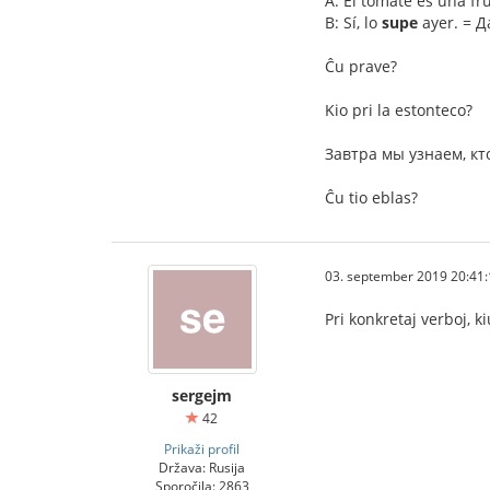
A: El tomate es una fr
B: Sí, lo
supe
ayer. = Д
Ĉu prave?
Kio pri la estonteco?
Завтра мы узнаем, кто 
Ĉu tio eblas?
03. september 2019 20:41:
Pri konkretaj verboj, ki
sergejm
42
Prikaži profil
Država: Rusija
Sporočila: 2863