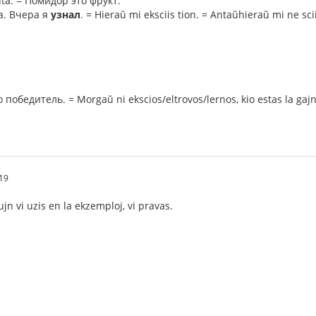
uta. = Помидор это фрукт.
а. Вчера я
узнал
. = Hieraŭ mi eksciis tion. = Antaŭhieraŭ mi ne scii
победитель. = Morgaŭ ni ekscios/eltrovos/lernos, kio estas la gajn
19
ujn vi uzis en la ekzemploj, vi pravas.