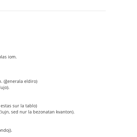
olas iom.
n. (ĝenerala eldiro)
dujo).
 estas sur la tablo)
 ĉiujn, sed nur la bezonatan kvanton).
ondoj).