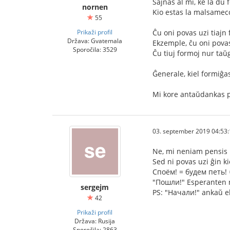
Ŝajnas al mi, ke la du 
nornen
Kio estas la malsameco 
55
Prikaži profil
Ĉu oni povas uzi tiajn
Država: Gvatemala
Ekzemple, ĉu oni povas
Sporočila: 3529
Ĉu tiuj formoj nur taŭ
Ĝenerale, kiel formiĝas
Mi kore antaŭdankas p
03. september 2019 04:53:
Ne, mi neniam pensis p
Sed ni povas uzi ĝin k
Споём! = будем петь! 
"Пошли!" Esperanten ni 
sergejm
PS: "Начали!" ankaŭ eb
42
Prikaži profil
Država: Rusija
Sporočila: 2863