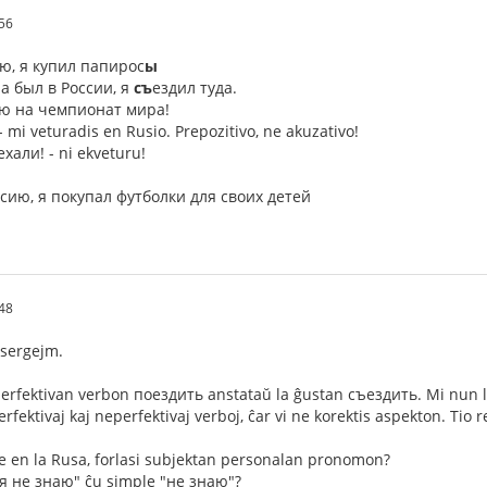
56
ию, я купил папирос
ы
а был в России, я
съ
ездил туда.
ию на чемпионат мира!
 mi veturadis en Rusio. Prepozitivo, ne akuzativo!
ехали! - ni ekveturu!
ссию, я покупал футболки для своих детей
48
 sergejm.
perfektivan verbon поездить anstataŭ la ĝustan съездить. Mi nun le
erfektivaj kaj neperfektivaj verboj, ĉar vi ne korektis aspekton. Tio r
 en la Rusa, forlasi subjektan personalan pronomon?
"я не знаю" ĉu simple "не знаю"?