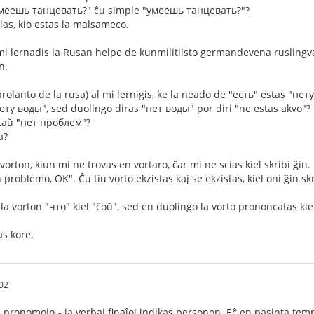
меешь танцевать?" ĉu simple "умеешь танцевать?"?
as, kio estas la malsameco.
mi lernadis la Rusan helpe de kunmilitiisto germandevena ruslingva
n.
olanto de la rusa) al mi lernigis, ke la neado de "есть" estas "нет
нету воды", sed duolingo diras "нет воды" por diri "ne estas akvo"?
taŭ "нет проблем"?
a?
orton, kiun mi ne trovas en vortaro, ĉar mi ne scias kiel skribi ĝin. L
 problemo, OK". Ĉu tiu vorto ekzistas kaj se ekzistas, kiel oni ĝin sk
a vorton "что" kiel "ĉoŭ", sed en duolingo la vorto prononcatas kie
s kore.
02
 pronomojn - ja verbaj finaĵoj indikas personon. Eĉ en pasinta tempo