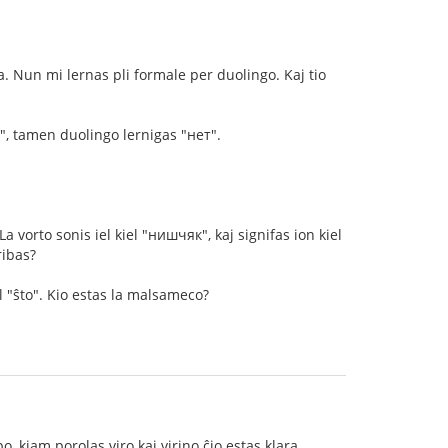
. Nun mi lernas pli formale per duolingo. Kaj tio
у", tamen duolingo lernigas "нет".
a vorto sonis iel kiel "нишчяк", kaj signifas ion kiel
ribas?
l "ŝto". Kio estas la malsameco?
, kiam porolas viro kaj virino ĉio estas klara.