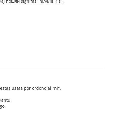
j пошли signifas "ni/vi/ili iris".
estas uzata por ordono al "ni".
kantu!
go.