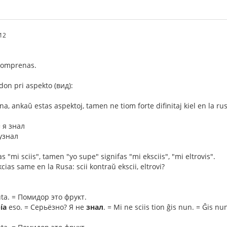
12
 komprenas.
on pri aspekto (вид):
na, ankaŭ estas aspektoj, tamen ne tiom forte difinitaj kiel en la rus
= я знал
 узнал
as "mi sciis", tamen "yo supe" signifas "mi eksciis", "mi eltrovis".
ias same en la Rusa: scii kontraŭ ekscii, eltrovi?
uta. = Помидор это фрукт.
ía
eso. = Серьёзно? Я не
знал
. = Mi ne sciis tion ĝis nun. = Ĝis n