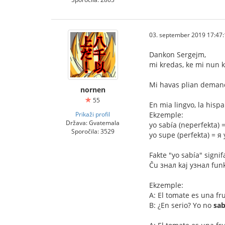
03. september 2019 17:47:
Dankon Sergejm,
mi kredas, ke mi nun
Mi havas plian demand
nornen
55
En mia lingvo, la hispa
Prikaži profil
Ekzemple:
Država: Gvatemala
yo sabía (neperfekta) 
Sporočila: 3529
yo supe (perfekta) = я
Fakte "yo sabía" signif
Ĉu знал kaj узнал funkc
Ekzemple:
A: El tomate es una fr
B: ¿En serio? Yo no
sab