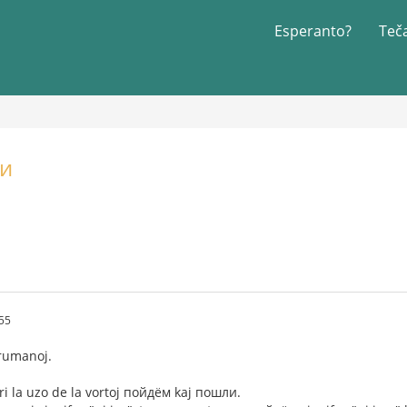
Esperanto?
Teč
ли
55
orumanoj.
 la uzo de la vortoj пойдём kaj пошли.