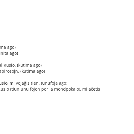
ima ago)
inita ago)
l Rusio. (kutima ago)
pirosojn. (kutima ago)
io, mi vojaĝis tien. (unufoja ago)
sio (tiun unu fojon por la mondpokalo), mi aĉetis