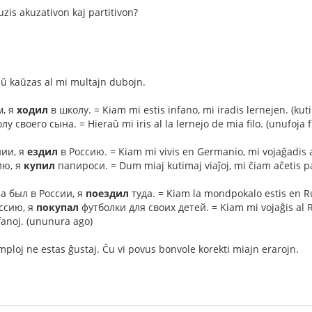
uzis akuzativon kaj partitivon?
ŭ kaŭzas al mi multajn dubojn.
, я
ходил
в школу. = Kiam mi estis infano, mi iradis lernejen. (kut
у своего сына. = Hieraŭ mi iris al la lernejo de mia filo. (unufoja f
ии, я
ездил
в Россию. = Kiam mi vivis en Germanio, mi vojaĝadis a
ию, я
купил
папироси. = Dum miaj kutimaj viaĵoj, mi ĉiam aĉetis pa
а был в России, я
поездил
туда. = Kiam la mondpokalo estis en Rus
ссию, я
покупал
футболки для своих детей. = Kiam mi vojaĝis al Ru
fanoj. (ununura ago)
mploj ne estas ĝustaj. Ĉu vi povus bonvole korekti miajn erarojn.