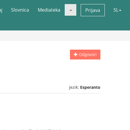
aj
Slovnica
Mediateka
SL
Prijava
Odgovori
Jezik:
Esperanto