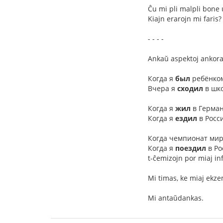
Ĉu mi pli malpli bone 
Kiajn erarojn mi faris?
- - - -
Ankaŭ aspektoj ankora
Когда я
был
ребёнком
Вчера я
сходил
в школ
Когда я
жил
в Герман
Когда я
ездил
в Росс
Когда чемпионат мир
Когда я
поездил
в Ро
t-ĉemizojn por miaj in
Mi timas, ke miaj ekze
Mi antaŭdankas.