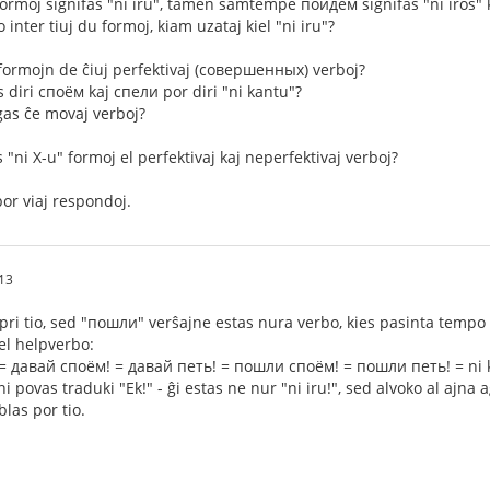
formoj signifas "ni iru", tamen samtempe пойдём signifas "ni iros" ka
inter tiuj du formoj, kiam uzataj kiel "ni iru"?
 formojn de ĉiuj perfektivaj (совершенных) verboj?
 diri споём kaj спели por diri "ni kantu"?
gas ĉe movaj verboj?
 "ni X-u" formoj el perfektivaj kaj neperfektivaj verboj?
or viaj respondoj.
13
ri tio, sed "пошли" verŝajne estas nura verbo, kies pasinta tempo 
iel helpverbo:
= давай споём! = давай петь! = пошли споём! = пошли петь! = ni 
povas traduki "Ek!" - ĝi estas ne nur "ni iru!", sed alvoko al ajna a
las por tio.