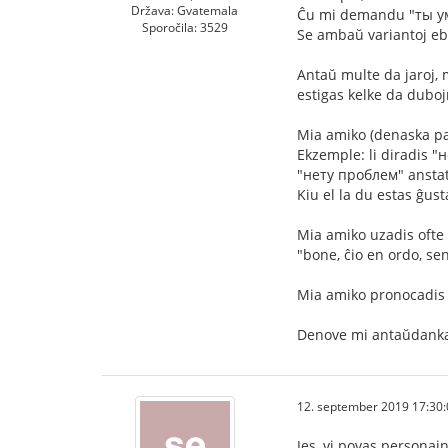
Država: Gvatemala
Ĉu mi demandu "ты у
Sporočila: 3529
Se ambaŭ variantoj ebl
Antaŭ multe da jaroj, 
estigas kelke da duboj
Mia amiko (denaska par
Ekzemple: li diradis "
"нету проблем" ansta
Kiu el la du estas ĝust
Mia amiko uzadis ofte v
"bone, ĉio en ordo, sen
Mia amiko pronocadis l
Denove mi antaŭdanka
12. september 2019 17:30:
Jes, vi povas personajn