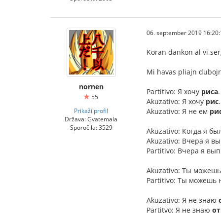
06. september 2019 16:20:
Koran dankon al vi ser
Mi havas pliajn dubojn,
nornen
Partitivo: Я хочу
риса
55
Akuzativo: Я хочу
рис
Prikaži profil
Akuzativo: Я не ем
ри
Država: Gvatemala
Sporočila: 3529
Akuzativo: Когда я б
Akuzativo: Вчера я в
Partitivo: Вчера я вы
Akuzativo: Ты можеш
Partitivo: Ты можешь
Akuzativo: Я не знаю
Partitvo: Я не знаю
от