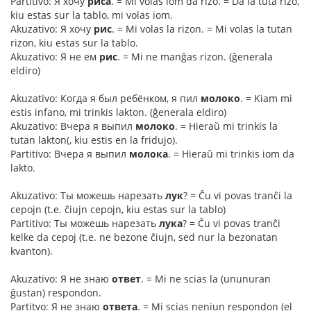
Partitivo: Я хочу
риса
. = Mi volas iom da rizo. = Da la tuta rizo,
kiu estas sur la tablo, mi volas iom.
Akuzativo: Я хочу
рис
. = Mi volas la rizon. = Mi volas la tutan
rizon, kiu estas sur la tablo.
Akuzativo: Я не ем
рис
. = Mi ne manĝas rizon. (ĝenerala
eldiro)
Akuzativo: Когда я был ребёнком, я пил
молоко
. = Kiam mi
estis infano, mi trinkis lakton. (ĝenerala eldiro)
Akuzativo: Вчера я выпил
молоко
. = Hieraŭ mi trinkis la
tutan lakton(, kiu estis en la fridujo).
Partitivo: Вчера я выпил
молока
. = Hieraŭ mi trinkis iom da
lakto.
Akuzativo: Ты можешь нарезать
лук
? = Ĉu vi povas tranĉi la
cepojn (t.e. ĉiujn cepojn, kiu estas sur la tablo)
Partitivo: Ты можешь нарезать
лука
? = Ĉu vi povas tranĉi
kelke da cepoj (t.e. ne bezone ĉiujn, sed nur la bezonatan
kvanton).
Akuzativo: Я не знаю
ответ
. = Mi ne scias la (ununuran
ĝustan) respondon.
Partitvo: Я не знаю
ответа
. = Mi scias neniun respondon (el