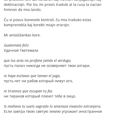
deklinaciojn. Por tio, mi provis traduki al la rusa la nacian
himnon de mia lando.
Ĉu vi povus bonevole kontroli, ĉu mia traduko estas
komprenebla kaj korekti miajn erarojn.
Mi antaŭdankas kore.
Guatemala feliz
Удачная Гватемала
que tus aras no profane jamás el verdugo,
пусть палач никогда не оскверняет твои алтари,
ni haya esclavos que laman el yugo,
пусть нет ни рабов который лижут иго,
ni tirannos que escupan tu faz.
ни тиранов который плюют тебе в лицо.
Si mañana tu suelo sagrado lo amenaza invasión extranjera,
Если завтра твою святую землю угрожает иностранное