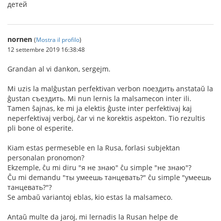
детей
nornen
(
Mostra il profilo
)
12 settembre 2019 16:38:48
Grandan al vi dankon, sergejm.
Mi uzis la malĝustan perfektivan verbon поездить anstataŭ la
ĝustan съездить. Mi nun lernis la malsamecon inter ili.
Tamen ŝajnas, ke mi ja elektis ĝuste inter perfektivaj kaj
neperfektivaj verboj, ĉar vi ne korektis aspekton. Tio rezultis
pli bone ol esperite.
Kiam estas permeseble en la Rusa, forlasi subjektan
personalan pronomon?
Ekzemple, ĉu mi diru "я не знаю" ĉu simple "не знаю"?
Ĉu mi demandu "ты умеешь танцевать?" ĉu simple "умеешь
танцевать?"?
Se ambaŭ variantoj eblas, kio estas la malsameco.
Antaŭ multe da jaroj, mi lernadis la Rusan helpe de