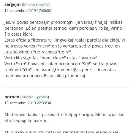
sergejm
(
Mostra il profilo
)
12 settembre 2019 17:30:02
Jes, vi povas personajn pronomojn - ja verbaj finaĵoj indikas
personon. Eĉ en pasinta tempo, kiam porolas viro kaj virino
ĉio estas klara.
Estas oficiala "literatura" lingvo kaj realaj parolaj dialektoj. Vi
ne trovas vorton "нету" en la vortaro, sed vi povas trovi en
jutubo videon "нету слова 'нету'".
Vorto kiu signifas "bona okazo" estas "ништяк".
Vorto "что" havas oficialan prononcon "ŝto", sed vi povas
renkonti "ĉto" - ne vane ĝi komenciĝas per ч - tio enstas
malnova prononco. Estas aliaj prononcoj.
nornen
(
Mostra il profilo
)
13 settembre 2019 22:33:30
Mi denove dankas pro viaj tre helpaj klarigoj. Mi ne scias kiel
al vi repagi la favoron.
Mi praktikis iom uzi vortaron kaj memori konjugaciojn kaj