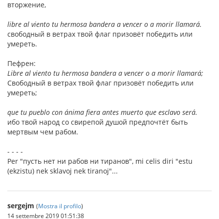
вторжение,
libre al viento tu hermosa bandera a vencer o a morir llamará.
свободный в ветрах твой флаг призовёт победить или
умереть.
Пефрен:
Libre al viento tu hermosa bandera a vencer o a morir llamará;
Свободный в ветрах твой флаг призовёт победить или
умереть;
que tu pueblo con ánima fiera antes muerto que esclavo será.
ибо твой народ со свирепой душой предпочтёт быть
мертвым чем рабом.
- - - -
Per "пусть нет ни рабов ни тиранов", mi celis diri "estu
(ekzistu) nek sklavoj nek tiranoj"...
sergejm
(
Mostra il profilo
)
14 settembre 2019 01:51:38