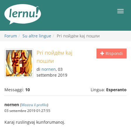
Vai
all’indice
Men
Forum
Su altre lingue
Pri пойдём kaj пошли
Pri пойдём kaj
Rispondi
пошли
di
nornen
, 03
settembre 2019
Messaggi:
10
Lingua:
Esperanto
nornen
(
Mostra il profilo
)
03 settembre 2019 01:27:55
Karaj ruslingvaj kunforumanoj.