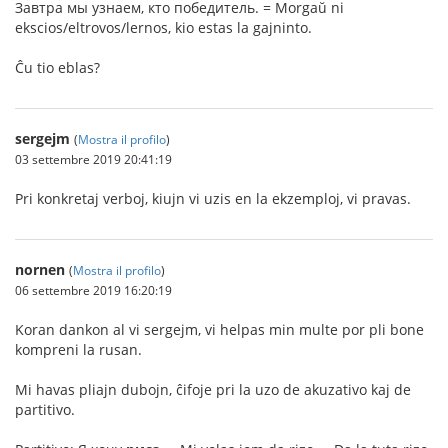
Завтра мы узнаем, кто победитель. = Morgaŭ ni
ekscios/eltrovos/lernos, kio estas la gajninto.
Ĉu tio eblas?
sergejm
(
Mostra il profilo
)
03 settembre 2019 20:41:19
Pri konkretaj verboj, kiujn vi uzis en la ekzemploj, vi pravas.
nornen
(
Mostra il profilo
)
06 settembre 2019 16:20:19
Koran dankon al vi sergejm, vi helpas min multe por pli bone
kompreni la rusan.
Mi havas pliajn dubojn, ĉifoje pri la uzo de akuzativo kaj de
partitivo.