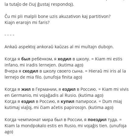
la tutaĵo de ĉiuj ĝustaj respondoj).
Ĉu mi pli malpli bone uzis akuzativon kaj partitivon?
Kiajn erarojn mi faris?
- - - -
Ankaŭ aspektoj ankoraŭ kaŭzas al mi multajn dubojn.
Когда я
был
ребёнком, я
ходил
в школу. = Kiam mi estis
infano, mi iradis lernejen. (kutima ago)
Вчера я
сходил
в школу своего сына. = Hieraŭ mi iris al la
lernejo de mia filo. (unufoja finita ago)
Когда я
жил
в Германии, я
ездил
в Россию. = Kiam mi vivis
en Germanio, mi vojaĝadis al Rusio. (kutima ago)
Когда я
ездил
в Россию, я
купил
папироси. = Dum miaj
kutimaj viaĵoj, mi ĉiam aĉetis papirosojn. (kutima ago)
Когда чемпионат мира был в России, я
поездил
туда. =
Kiam la mondpokalo estis en Rusio, mi vojaĝis tien. (unufoja
ago)