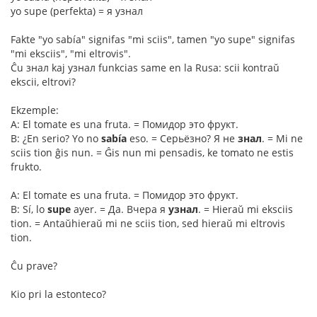
yo supe (perfekta) = я узнал
Fakte "yo sabía" signifas "mi sciis", tamen "yo supe" signifas
"mi eksciis", "mi eltrovis".
Ĉu знал kaj узнал funkcias same en la Rusa: scii kontraŭ
ekscii, eltrovi?
Ekzemple:
A: El tomate es una fruta. = Помидор это фрукт.
B: ¿En serio? Yo no
sabía
eso. = Серьёзно? Я не
знал
. = Mi ne
sciis tion ĝis nun. = Ĝis nun mi pensadis, ke tomato ne estis
frukto.
A: El tomate es una fruta. = Помидор это фрукт.
B: Sí, lo
supe
ayer. = Да. Вчера я
узнал
. = Hieraŭ mi eksciis
tion. = Antaŭhieraŭ mi ne sciis tion, sed hieraŭ mi eltrovis
tion.
Ĉu prave?
Kio pri la estonteco?