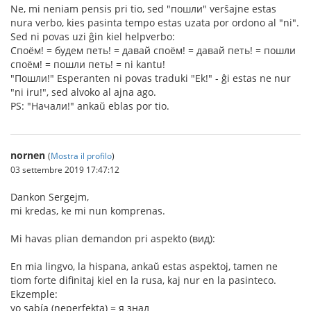
Ne, mi neniam pensis pri tio, sed "пошли" verŝajne estas
nura verbo, kies pasinta tempo estas uzata por ordono al "ni".
Sed ni povas uzi ĝin kiel helpverbo:
Споём! = будем петь! = давай споём! = давай петь! = пошли
споём! = пошли петь! = ni kantu!
"Пошли!" Esperanten ni povas traduki "Ek!" - ĝi estas ne nur
"ni iru!", sed alvoko al ajna ago.
PS: "Начали!" ankaŭ eblas por tio.
nornen
(
Mostra il profilo
)
03 settembre 2019 17:47:12
Dankon Sergejm,
mi kredas, ke mi nun komprenas.
Mi havas plian demandon pri aspekto (вид):
En mia lingvo, la hispana, ankaŭ estas aspektoj, tamen ne
tiom forte difinitaj kiel en la rusa, kaj nur en la pasinteco.
Ekzemple:
yo sabía (neperfekta) = я знал