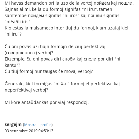
Mi havas demandon pri la uzo de la vortoj пойдём kaj пошли.
Ŝajnas al mi, ke la du formoj signifas "ni iru", tamen
samtempe пойдём signifas "ni iros" kaj пошли signifas
"ni/vi/ili iris".
Kio estas la malsameco inter tiuj du formoj, kiam uzataj kiel
"ni iru"?
Ĉu oni povas uzi tiajn formojn de ĉiuj perfektivaj
(совершенных) verboj?
Ekzemple, ĉu oni povas diri споём kaj спели por diri "ni
kantu"?
Ĉu tiuj formoj nur taŭgas ĉe movaj verboj?
Ĝenerale, kiel formiĝas "ni X-u" formoj el perfektivaj kaj
neperfektivaj verboj?
Mi kore antaŭdankas por viaj respondoj.
sergejm
(
Mostra il profilo
)
03 settembre 2019 04:53:13