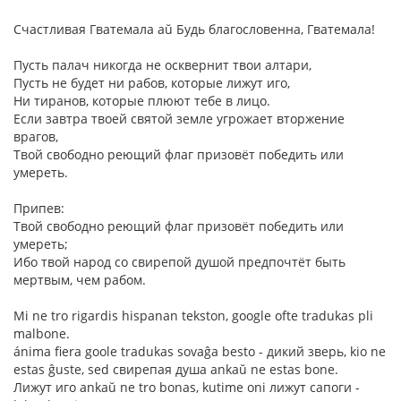
Счастливая Гватемала aŭ Будь благословенна, Гватемала!
Пусть палач никогда не осквернит твои алтари,
Пусть не будет ни рабов, которые лижут иго,
Ни тиранов, которые плюют тебе в лицо.
Если завтра твоей святой земле угрожает вторжение
врагов,
Твой свободно реющий флаг призовёт победить или
умереть.
Припев:
Твой свободно реющий флаг призовёт победить или
умереть;
Ибо твой народ со свирепой душой предпочтёт быть
мертвым, чем рабом.
Mi ne tro rigardis hispanan tekston, google ofte tradukas pli
malbone.
ánima fiera goole tradukas sovaĝa besto - дикий зверь, kio ne
estas ĝuste, sed свирепая душа ankaŭ ne estas bone.
Лижут иго ankaŭ ne tro bonas, kutime oni лижут сапоги -