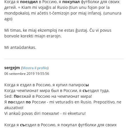
Когда я
поездил
в Россию, я
покупал
футболки для своих
детей. = Kiam mi vojaĝis al Rusio (tiun unu fojon por la
mondpokalo), mi aĉetis t-ĉemizojn por miaj infanoj. (ununura
ago)
Mi timas, ke miaj ekzemploj ne estas ĝustaj. Ĉu vi povus
bonvole korekti miajn erarojn.
Mi antaŭdankas.
sergejm
(
Mostra il profilo
)
06 settembre 2019 19:55:56
Когда я ездил в Россию, я купил папирос
ы
Когда чемпионат мира был в России, я
съ
ездил туда.
Sed:
По
езжай в Россию на чемпионат мира!
Я
по
ездил
по
России - mi veturadis en Rusio. Prepozitivo, ne
akuzativo!
Vi ankaŭ povas diri поехали! - ni ekveturu!
Kогда я
съ
ездил в Россию, я покупал футболки для своих