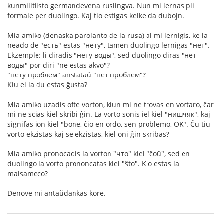
kunmilitiisto germandevena ruslingva. Nun mi lernas pli
formale per duolingo. Kaj tio estigas kelke da dubojn.
Mia amiko (denaska parolanto de la rusa) al mi lernigis, ke la
neado de "есть" estas "нету", tamen duolingo lernigas "нет".
Ekzemple: li diradis "нету воды", sed duolingo diras "нет
воды" por diri "ne estas akvo"?
"нету проблем" anstataŭ "нет проблем"?
Kiu el la du estas ĝusta?
Mia amiko uzadis ofte vorton, kiun mi ne trovas en vortaro, ĉar
mi ne scias kiel skribi ĝin. La vorto sonis iel kiel "нишчяк", kaj
signifas ion kiel "bone, ĉio en ordo, sen problemo, OK". Ĉu tiu
vorto ekzistas kaj se ekzistas, kiel oni ĝin skribas?
Mia amiko pronocadis la vorton "что" kiel "ĉoŭ", sed en
duolingo la vorto prononcatas kiel "ŝto". Kio estas la
malsameco?
Denove mi antaŭdankas kore.