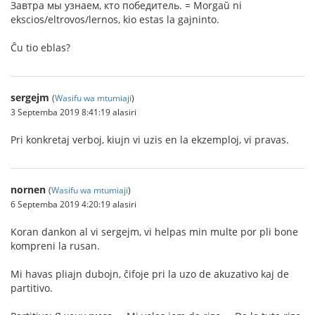
Завтра мы узнаем, кто победитель. = Morgaŭ ni
ekscios/eltrovos/lernos, kio estas la gajninto.
Ĉu tio eblas?
sergejm
(
Wasifu wa mtumiaji
)
3 Septemba 2019 8:41:19 alasiri
Pri konkretaj verboj, kiujn vi uzis en la ekzemploj, vi pravas.
nornen
(
Wasifu wa mtumiaji
)
6 Septemba 2019 4:20:19 alasiri
Koran dankon al vi sergejm, vi helpas min multe por pli bone
kompreni la rusan.
Mi havas pliajn dubojn, ĉifoje pri la uzo de akuzativo kaj de
partitivo.