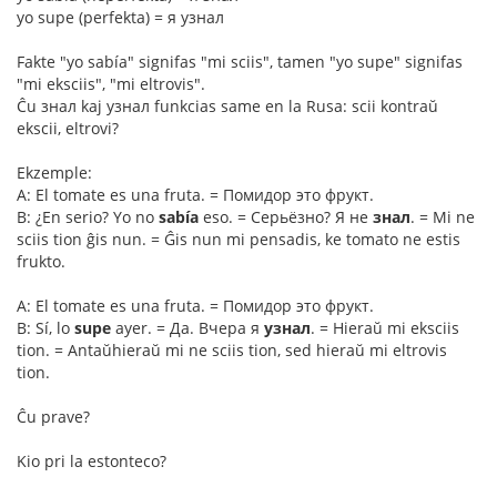
yo supe (perfekta) = я узнал
Fakte "yo sabía" signifas "mi sciis", tamen "yo supe" signifas
"mi eksciis", "mi eltrovis".
Ĉu знал kaj узнал funkcias same en la Rusa: scii kontraŭ
ekscii, eltrovi?
Ekzemple:
A: El tomate es una fruta. = Помидор это фрукт.
B: ¿En serio? Yo no
sabía
eso. = Серьёзно? Я не
знал
. = Mi ne
sciis tion ĝis nun. = Ĝis nun mi pensadis, ke tomato ne estis
frukto.
A: El tomate es una fruta. = Помидор это фрукт.
B: Sí, lo
supe
ayer. = Да. Вчера я
узнал
. = Hieraŭ mi eksciis
tion. = Antaŭhieraŭ mi ne sciis tion, sed hieraŭ mi eltrovis
tion.
Ĉu prave?
Kio pri la estonteco?