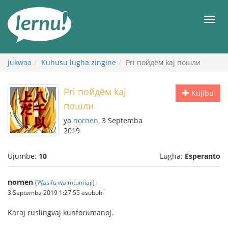
Kwa
maudhui
orod
jukwaa
Kuhusu lugha zingine
Pri пойдём kaj пошли
Pri пойдём kaj
Kujibu
пошли
ya
nornen
, 3 Septemba
2019
Ujumbe:
10
Lugha:
Esperanto
nornen
(
Wasifu wa mtumiaji
)
3 Septemba 2019 1:27:55 asubuhi
Karaj ruslingvaj kunforumanoj.