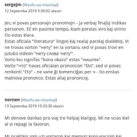
sergejm
(
Wasifu wa mtumiaji
)
12 Septemba 2019 5:30:02 alasiri
Jes, vi povas personajn pronomojn - ja verbaj finaĵoj indikas
personon. Eĉ en pasinta tempo, kiam porolas viro kaj virino
ĉio estas klara.
Estas oficiala "literatura" lingvo kaj realaj parolaj dialektoj. Vi
ne trovas vorton "нету" en la vortaro, sed vi povas trovi en
jutubo videon "нету слова 'нету'".
Vorto kiu signifas "bona okazo" estas "ништяк".
Vorto "что" havas oficialan prononcon "ŝto", sed vi povas
renkonti "ĉto" - ne vane ĝi komenciĝas per ч - tio enstas
malnova prononco. Estas aliaj prononcoj.
nornen
(
Wasifu wa mtumiaji
)
13 Septemba 2019 10:33:30 alasiri
Mi denove dankas pro viaj tre helpaj klarigoj. Mi ne scias kiel
al vi repagi la favoron.
Mi praktikis iom uzi vortaron kaj memori konjugaciojn kaj