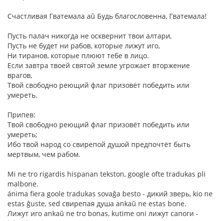
Счастливая Гватемала aŭ Будь благословенна, Гватемала!
Пусть палач никогда не осквернит твои алтари,
Пусть не будет ни рабов, которые лижут иго,
Ни тиранов, которые плюют тебе в лицо.
Если завтра твоей святой земле угрожает вторжение
врагов,
Твой свободно реющий флаг призовёт победить или
умереть.
Припев:
Твой свободно реющий флаг призовёт победить или
умереть;
Ибо твой народ со свирепой душой предпочтёт быть
мертвым, чем рабом.
Mi ne tro rigardis hispanan tekston, google ofte tradukas pli
malbone.
ánima fiera goole tradukas sovaĝa besto - дикий зверь, kio ne
estas ĝuste, sed свирепая душа ankaŭ ne estas bone.
Лижут иго ankaŭ ne tro bonas, kutime oni лижут сапоги -