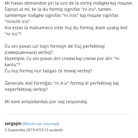
Mi havas demandon pri la uzo de la vortoj пойдём kaj пошли.
Ŝajnas al mi, ke la du formoj signifas "ni iru", tamen
samtempe пойдём signifas "ni iros" kaj пошли signifas
"ni/vi/ili iris".
Kio estas la malsameco inter tiuj du formoj, kiam uzataj kiel
"ni iru"?
Ĉu oni povas uzi tiajn formojn de ĉiuj perfektivaj
(совершенных) verboj?
Ekzemple, ĉu oni povas diri споём kaj спели por diri "ni
kantu"?
Ĉu tiuj formoj nur taŭgas ĉe movaj verboj?
Ĝenerale, kiel formiĝas "ni X-u" formoj el perfektivaj kaj
neperfektivaj verboj?
Mi kore antaŭdankas por viaj respondoj.
sergejm
(
Wasifu wa mtumiaji
)
3 Septemba 2019 4:53:13 asubuhi