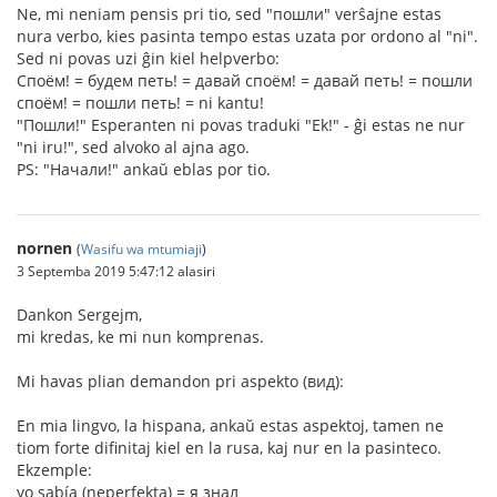
Ne, mi neniam pensis pri tio, sed "пошли" verŝajne estas
nura verbo, kies pasinta tempo estas uzata por ordono al "ni".
Sed ni povas uzi ĝin kiel helpverbo:
Споём! = будем петь! = давай споём! = давай петь! = пошли
споём! = пошли петь! = ni kantu!
"Пошли!" Esperanten ni povas traduki "Ek!" - ĝi estas ne nur
"ni iru!", sed alvoko al ajna ago.
PS: "Начали!" ankaŭ eblas por tio.
nornen
(
Wasifu wa mtumiaji
)
3 Septemba 2019 5:47:12 alasiri
Dankon Sergejm,
mi kredas, ke mi nun komprenas.
Mi havas plian demandon pri aspekto (вид):
En mia lingvo, la hispana, ankaŭ estas aspektoj, tamen ne
tiom forte difinitaj kiel en la rusa, kaj nur en la pasinteco.
Ekzemple:
yo sabía (neperfekta) = я знал