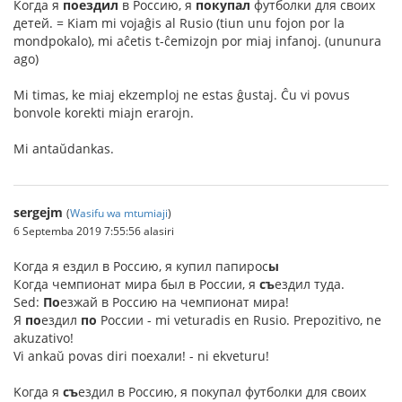
Когда я
поездил
в Россию, я
покупал
футболки для своих
детей. = Kiam mi vojaĝis al Rusio (tiun unu fojon por la
mondpokalo), mi aĉetis t-ĉemizojn por miaj infanoj. (ununura
ago)
Mi timas, ke miaj ekzemploj ne estas ĝustaj. Ĉu vi povus
bonvole korekti miajn erarojn.
Mi antaŭdankas.
sergejm
(
Wasifu wa mtumiaji
)
6 Septemba 2019 7:55:56 alasiri
Когда я ездил в Россию, я купил папирос
ы
Когда чемпионат мира был в России, я
съ
ездил туда.
Sed:
По
езжай в Россию на чемпионат мира!
Я
по
ездил
по
России - mi veturadis en Rusio. Prepozitivo, ne
akuzativo!
Vi ankaŭ povas diri поехали! - ni ekveturu!
Kогда я
съ
ездил в Россию, я покупал футболки для своих