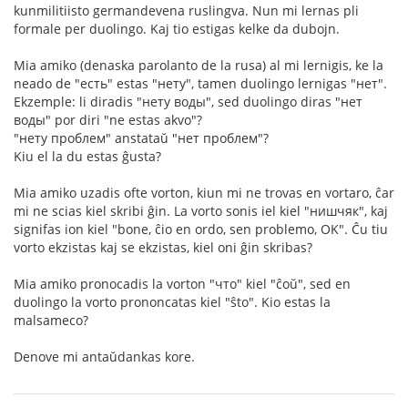
kunmilitiisto germandevena ruslingva. Nun mi lernas pli
formale per duolingo. Kaj tio estigas kelke da dubojn.
Mia amiko (denaska parolanto de la rusa) al mi lernigis, ke la
neado de "есть" estas "нету", tamen duolingo lernigas "нет".
Ekzemple: li diradis "нету воды", sed duolingo diras "нет
воды" por diri "ne estas akvo"?
"нету проблем" anstataŭ "нет проблем"?
Kiu el la du estas ĝusta?
Mia amiko uzadis ofte vorton, kiun mi ne trovas en vortaro, ĉar
mi ne scias kiel skribi ĝin. La vorto sonis iel kiel "нишчяк", kaj
signifas ion kiel "bone, ĉio en ordo, sen problemo, OK". Ĉu tiu
vorto ekzistas kaj se ekzistas, kiel oni ĝin skribas?
Mia amiko pronocadis la vorton "что" kiel "ĉoŭ", sed en
duolingo la vorto prononcatas kiel "ŝto". Kio estas la
malsameco?
Denove mi antaŭdankas kore.