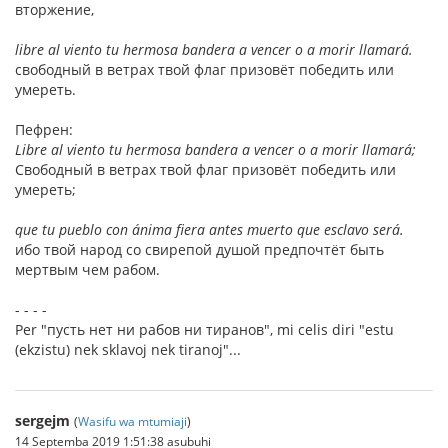
вторжение,
libre al viento tu hermosa bandera a vencer o a morir llamará.
свободный в ветрах твой флаг призовёт победить или
умереть.
Пефрен:
Libre al viento tu hermosa bandera a vencer o a morir llamará;
Свободный в ветрах твой флаг призовёт победить или
умереть;
que tu pueblo con ánima fiera antes muerto que esclavo será.
ибо твой народ со свирепой душой предпочтёт быть
мертвым чем рабом.
- - - -
Per "пусть нет ни рабов ни тиранов", mi celis diri "estu
(ekzistu) nek sklavoj nek tiranoj"...
sergejm
(
Wasifu wa mtumiaji
)
14 Septemba 2019 1:51:38 asubuhi