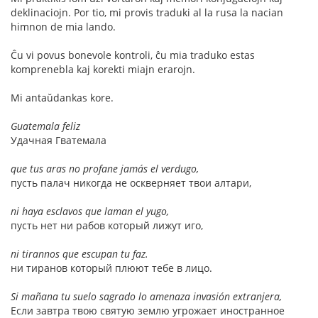
deklinaciojn. Por tio, mi provis traduki al la rusa la nacian
himnon de mia lando.
Ĉu vi povus bonevole kontroli, ĉu mia traduko estas
komprenebla kaj korekti miajn erarojn.
Mi antaŭdankas kore.
Guatemala feliz
Удачная Гватемала
que tus aras no profane jamás el verdugo,
пусть палач никогда не оскверняет твои алтари,
ni haya esclavos que laman el yugo,
пусть нет ни рабов который лижут иго,
ni tirannos que escupan tu faz.
ни тиранов который плюют тебе в лицо.
Si mañana tu suelo sagrado lo amenaza invasión extranjera,
Если завтра твою святую землю угрожает иностранное