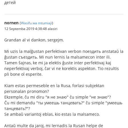
детей
nornen
(
Wasifu wa mtumiaji
)
12 Septemba 2019 4:38:48 alasiri
Grandan al vi dankon, sergejm.
Mi uzis la malĝustan perfektivan verbon поездить anstataŭ la
ĝustan съездить. Mi nun lernis la malsamecon inter ili.
Tamen ŝajnas, ke mi ja elektis ĝuste inter perfektivaj kaj
neperfektivaj verboj, ĉar vi ne korektis aspekton. Tio rezultis
pli bone ol esperite.
Kiam estas permeseble en la Rusa, forlasi subjektan
personalan pronomon?
Ekzemple, ĉu mi diru "я не знаю" ĉu simple "не знаю"?
Ĉu mi demandu "ты умеешь танцевать?" ĉu simple "умеешь
танцевать?"?
Se ambaŭ variantoj eblas, kio estas la malsameco.
Antaŭ multe da jaroj, mi lernadis la Rusan helpe de