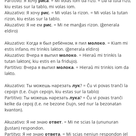
Partitivo: Я хочу
риса
. = Mi volas iom da rizo. = Da la tuta rizo,
kiu estas sur la tablo, mi volas iom.
Akuzativo: Я хочу
рис
. = Mi volas la rizon. = Mi volas la tutan
rizon, kiu estas sur la tablo.
Akuzativo: Я не ем
рис
. = Mi ne manĝas rizon. (ĝenerala
eldiro)
Akuzativo: Когда я был ребёнком, я пил
молоко
. = Kiam mi
estis infano, mi trinkis lakton. (ĝenerala eldiro)
Akuzativo: Вчера я выпил
молоко
. = Hieraŭ mi trinkis la
tutan lakton(, kiu estis en la fridujo).
Partitivo: Вчера я выпил
молока
. = Hieraŭ mi trinkis iom da
lakto.
Akuzativo: Ты можешь нарезать
лук
? = Ĉu vi povas tranĉi la
cepojn (t.e. ĉiujn cepojn, kiu estas sur la tablo)
Partitivo: Ты можешь нарезать
лука
? = Ĉu vi povas tranĉi
kelke da cepoj (t.e. ne bezone ĉiujn, sed nur la bezonatan
kvanton).
Akuzativo: Я не знаю
ответ
. = Mi ne scias la (ununuran
ĝustan) respondon.
Partitvo: Я не знаю
ответа
. = Mi scias neniun respondon (el