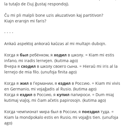
la tutaĵo de ĉiuj ĝustaj respondoj).
Ĉu mi pli malpli bone uzis akuzativon kaj partitivon?
Kiajn erarojn mi faris?
- - - -
Ankaŭ aspektoj ankoraŭ kaŭzas al mi multajn dubojn.
Когда я
был
ребёнком, я
ходил
в школу. = Kiam mi estis
infano, mi iradis lernejen. (kutima ago)
Вчера я
сходил
в школу своего сына. = Hieraŭ mi iris al la
lernejo de mia filo. (unufoja finita ago)
Когда я
жил
в Германии, я
ездил
в Россию. = Kiam mi vivis
en Germanio, mi vojaĝadis al Rusio. (kutima ago)
Когда я
ездил
в Россию, я
купил
папироси. = Dum miaj
kutimaj viaĵoj, mi ĉiam aĉetis papirosojn. (kutima ago)
Когда чемпионат мира был в России, я
поездил
туда. =
Kiam la mondpokalo estis en Rusio, mi vojaĝis tien. (unufoja
ago)