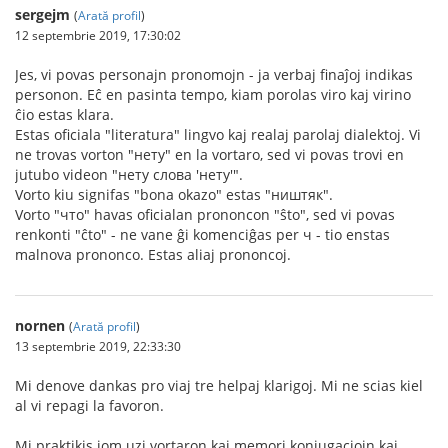
sergejm
(
Arată profil
)
12 septembrie 2019, 17:30:02
Jes, vi povas personajn pronomojn - ja verbaj finaĵoj indikas
personon. Eĉ en pasinta tempo, kiam porolas viro kaj virino
ĉio estas klara.
Estas oficiala "literatura" lingvo kaj realaj parolaj dialektoj. Vi
ne trovas vorton "нету" en la vortaro, sed vi povas trovi en
jutubo videon "нету слова 'нету'".
Vorto kiu signifas "bona okazo" estas "ништяк".
Vorto "что" havas oficialan prononcon "ŝto", sed vi povas
renkonti "ĉto" - ne vane ĝi komenciĝas per ч - tio enstas
malnova prononco. Estas aliaj prononcoj.
nornen
(
Arată profil
)
13 septembrie 2019, 22:33:30
Mi denove dankas pro viaj tre helpaj klarigoj. Mi ne scias kiel
al vi repagi la favoron.
Mi praktikis iom uzi vortaron kaj memori konjugaciojn kaj