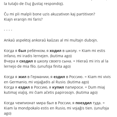
la tutaĵo de ĉiuj ĝustaj respondoj).
Ĉu mi pli malpli bone uzis akuzativon kaj partitivon?
Kiajn erarojn mi faris?
- - - -
Ankaŭ aspektoj ankoraŭ kaŭzas al mi multajn dubojn.
Когда я
был
ребёнком, я
ходил
в школу. = Kiam mi estis
infano, mi iradis lernejen. (kutima ago)
Вчера я
сходил
в школу своего сына. = Hieraŭ mi iris al la
lernejo de mia filo. (unufoja finita ago)
Когда я
жил
в Германии, я
ездил
в Россию. = Kiam mi vivis
en Germanio, mi vojaĝadis al Rusio. (kutima ago)
Когда я
ездил
в Россию, я
купил
папироси. = Dum miaj
kutimaj viaĵoj, mi ĉiam aĉetis papirosojn. (kutima ago)
Когда чемпионат мира был в России, я
поездил
туда. =
Kiam la mondpokalo estis en Rusio, mi vojaĝis tien. (unufoja
ago)