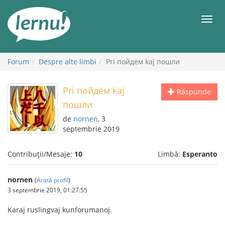
Mergi
la
Meni
conținut
Forum
Despre alte limbi
Pri пойдём kaj пошли
Pri пойдём kaj
Răspunde
пошли
de
nornen
, 3
septembrie 2019
Contribuții/Mesaje:
10
Limbă:
Esperanto
nornen
(
Arată profil
)
3 septembrie 2019, 01:27:55
Karaj ruslingvaj kunforumanoj.