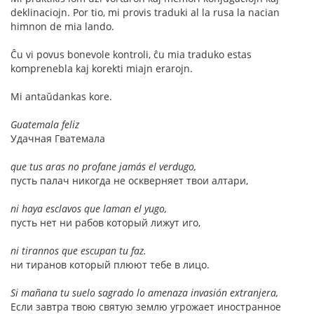
deklinaciojn. Por tio, mi provis traduki al la rusa la nacian
himnon de mia lando.
Ĉu vi povus bonevole kontroli, ĉu mia traduko estas
komprenebla kaj korekti miajn erarojn.
Mi antaŭdankas kore.
Guatemala feliz
Удачная Гватемала
que tus aras no profane jamás el verdugo,
пусть палач никогда не оскверняет твои алтари,
ni haya esclavos que laman el yugo,
пусть нет ни рабов который лижут иго,
ni tirannos que escupan tu faz.
ни тиранов который плюют тебе в лицо.
Si mañana tu suelo sagrado lo amenaza invasión extranjera,
Если завтра твою святую землю угрожает иностранное