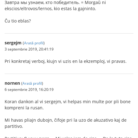
Завтра мы узнаем, кто победитель. = Morgaŭ ni
ekscios/eltrovos/lernos, kio estas la gajninto.
Ĉu tio eblas?
sergejm
(
Arată profil
)
3 septembrie 2019, 20:41:19
Pri konkretaj verboj, kiujn vi uzis en la ekzemploj, vi pravas.
nornen
(
Arată profil
)
6 septembrie 2019, 16:20:19
Koran dankon al vi sergejm, vi helpas min multe por pli bone
kompreni la rusan.
Mi havas pliajn dubojn, ĉifoje pri la uzo de akuzativo kaj de
partitivo.