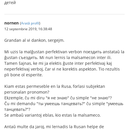
детей
nornen
(
Arată profil
)
12 septembrie 2019, 16:38:48
Grandan al vi dankon, sergejm.
Mi uzis la malĝustan perfektivan verbon поездить anstataŭ la
ĝustan съездить. Mi nun lernis la malsamecon inter ili.
Tamen ŝajnas, ke mi ja elektis ĝuste inter perfektivaj kaj
neperfektivaj verboj, ĉar vi ne korektis aspekton. Tio rezultis
pli bone ol esperite.
Kiam estas permeseble en la Rusa, forlasi subjektan
personalan pronomon?
Ekzemple, ĉu mi diru "я не знаю" ĉu simple "не знаю"?
Ĉu mi demandu "ты умеешь танцевать?" ĉu simple "умеешь
танцевать?"?
Se ambaŭ variantoj eblas, kio estas la malsameco.
Antaŭ multe da jaroj, mi lernadis la Rusan helpe de