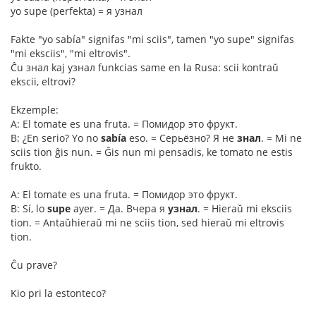
yo supe (perfekta) = я узнал
Fakte "yo sabía" signifas "mi sciis", tamen "yo supe" signifas
"mi eksciis", "mi eltrovis".
Ĉu знал kaj узнал funkcias same en la Rusa: scii kontraŭ
ekscii, eltrovi?
Ekzemple:
A: El tomate es una fruta. = Помидор это фрукт.
B: ¿En serio? Yo no
sabía
eso. = Серьёзно? Я не
знал
. = Mi ne
sciis tion ĝis nun. = Ĝis nun mi pensadis, ke tomato ne estis
frukto.
A: El tomate es una fruta. = Помидор это фрукт.
B: Sí, lo
supe
ayer. = Да. Вчера я
узнал
. = Hieraŭ mi eksciis
tion. = Antaŭhieraŭ mi ne sciis tion, sed hieraŭ mi eltrovis
tion.
Ĉu prave?
Kio pri la estonteco?