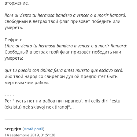
вторжение,
libre al viento tu hermosa bandera a vencer o a morir llamará.
свободный в ветрах твой флаг призовёт победить или
умереть.
Пефрен:
Libre al viento tu hermosa bandera a vencer o a morir llamará;
Свободный в ветрах твой флаг призовёт победить или
умереть;
que tu pueblo con ánima fiera antes muerto que esclavo será.
ибо твой народ со свирепой душой предпочтёт быть
мертвым чем рабом.
- - - -
Per "пусть нет ни рабов ни тиранов", mi celis diri "estu
(ekzistu) nek sklavoj nek tiranoj"...
sergejm
(
Arată profil
)
14 septembrie 2019, 01:51:38