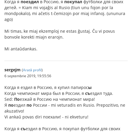
Когда я
поездил
в Россию, я
покупал
футболки для своих
детей. = Kiam mi vojaĝis al Rusio (tiun unu fojon por la
mondpokalo), mi aĉetis t-ĉemizojn por miaj infanoj. (ununura
ago)
Mi timas, ke miaj ekzemploj ne estas ĝustaj. Ĉu vi povus
bonvole korekti miajn erarojn.
Mi antaŭdankas.
sergejm
(
Arată profil
)
6 septembrie 2019, 19:55:56
Когда я ездил в Россию, я купил папирос
ы
Когда чемпионат мира был в России, я
съ
ездил туда.
Sed:
По
езжай в Россию на чемпионат мира!
Я
по
ездил
по
России - mi veturadis en Rusio. Prepozitivo, ne
akuzativo!
Vi ankaŭ povas diri поехали! - ni ekveturu!
Kогда я
съ
ездил в Россию, я покупал футболки для своих