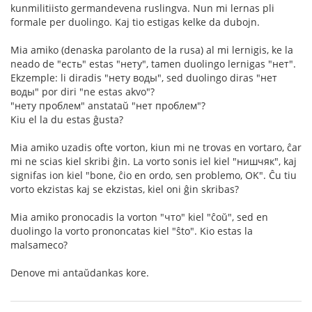
kunmilitiisto germandevena ruslingva. Nun mi lernas pli
formale per duolingo. Kaj tio estigas kelke da dubojn.
Mia amiko (denaska parolanto de la rusa) al mi lernigis, ke la
neado de "есть" estas "нету", tamen duolingo lernigas "нет".
Ekzemple: li diradis "нету воды", sed duolingo diras "нет
воды" por diri "ne estas akvo"?
"нету проблем" anstataŭ "нет проблем"?
Kiu el la du estas ĝusta?
Mia amiko uzadis ofte vorton, kiun mi ne trovas en vortaro, ĉar
mi ne scias kiel skribi ĝin. La vorto sonis iel kiel "нишчяк", kaj
signifas ion kiel "bone, ĉio en ordo, sen problemo, OK". Ĉu tiu
vorto ekzistas kaj se ekzistas, kiel oni ĝin skribas?
Mia amiko pronocadis la vorton "что" kiel "ĉoŭ", sed en
duolingo la vorto prononcatas kiel "ŝto". Kio estas la
malsameco?
Denove mi antaŭdankas kore.