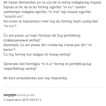
Mi havas demandon pri la uzo de la vortoj пойдём kaj пошли.
Ŝajnas al mi, ke la du formoj signifas "ni iru", tamen
samtempe пойдём signifas "ni iros" kaj пошли signifas
"ni/vi/ili iris".
Kio estas la malsameco inter tiuj du formoj, kiam uzataj kiel
"ni iru"?
Ĉu oni povas uzi tiajn formojn de ĉiuj perfektivaj
(совершенных) verboj?
Ekzemple, ĉu oni povas diri споём kaj спели por diri "ni
kantu"?
Ĉu tiuj formoj nur taŭgas ĉe movaj verboj?
Ĝenerale, kiel formiĝas "ni X-u" formoj el perfektivaj kaj
neperfektivaj verboj?
Mi kore antaŭdankas por viaj respondoj.
sergejm
(
Arată profil
)
3 septembrie 2019, 04:53:13