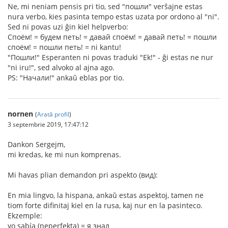
Ne, mi neniam pensis pri tio, sed "пошли" verŝajne estas
nura verbo, kies pasinta tempo estas uzata por ordono al "ni".
Sed ni povas uzi ĝin kiel helpverbo:
Споём! = будем петь! = давай споём! = давай петь! = пошли
споём! = пошли петь! = ni kantu!
"Пошли!" Esperanten ni povas traduki "Ek!" - ĝi estas ne nur
"ni iru!", sed alvoko al ajna ago.
PS: "Начали!" ankaŭ eblas por tio.
nornen
(
Arată profil
)
3 septembrie 2019, 17:47:12
Dankon Sergejm,
mi kredas, ke mi nun komprenas.
Mi havas plian demandon pri aspekto (вид):
En mia lingvo, la hispana, ankaŭ estas aspektoj, tamen ne
tiom forte difinitaj kiel en la rusa, kaj nur en la pasinteco.
Ekzemple:
yo sabía (neperfekta) = я знал