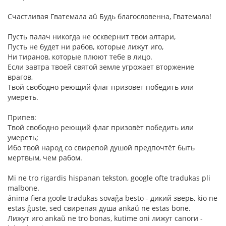
Счастливая Гватемала aŭ Будь благословенна, Гватемала!
Пусть палач никогда не осквернит твои алтари,
Пусть не будет ни рабов, которые лижут иго,
Ни тиранов, которые плюют тебе в лицо.
Если завтра твоей святой земле угрожает вторжение
врагов,
Твой свободно реющий флаг призовёт победить или
умереть.
Припев:
Твой свободно реющий флаг призовёт победить или
умереть;
Ибо твой народ со свирепой душой предпочтёт быть
мертвым, чем рабом.
Mi ne tro rigardis hispanan tekston, google ofte tradukas pli
malbone.
ánima fiera goole tradukas sovaĝa besto - дикий зверь, kio ne
estas ĝuste, sed свирепая душа ankaŭ ne estas bone.
Лижут иго ankaŭ ne tro bonas, kutime oni лижут сапоги -