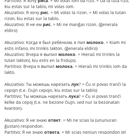
Partitivo: Я хочу
риса
. = Mi volas iom da rizo. = Da la tuta rizo,
kiu estas sur la tablo, mi volas iom.
Akuzativo: Я хочу
рис
. = Mi volas la rizon. = Mi volas la tutan
rizon, kiu estas sur la tablo.
Akuzativo: Я не ем
рис
. = Mi ne manĝas rizon. (ĝenerala
eldiro)
Akuzativo: Когда я был ребёнком, я пил
молоко
. = Kiam mi
estis infano, mi trinkis lakton. (ĝenerala eldiro)
Akuzativo: Вчера я выпил
молоко
. = Hieraŭ mi trinkis la
tutan lakton(, kiu estis en la fridujo).
Partitivo: Вчера я выпил
молока
. = Hieraŭ mi trinkis iom da
lakto.
Akuzativo: Ты можешь нарезать
лук
? = Ĉu vi povas tranĉi la
cepojn (t.e. ĉiujn cepojn, kiu estas sur la tablo)
Partitivo: Ты можешь нарезать
лука
? = Ĉu vi povas tranĉi
kelke da cepoj (t.e. ne bezone ĉiujn, sed nur la bezonatan
kvanton).
Akuzativo: Я не знаю
ответ
. = Mi ne scias la (ununuran
ĝustan) respondon.
Partitvo: Я не знаю
ответа
. = Mi scias neniun respondon (el