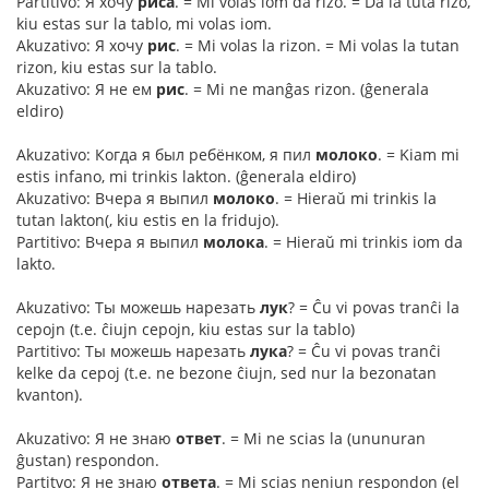
Partitivo: Я хочу
риса
. = Mi volas iom da rizo. = Da la tuta rizo,
kiu estas sur la tablo, mi volas iom.
Akuzativo: Я хочу
рис
. = Mi volas la rizon. = Mi volas la tutan
rizon, kiu estas sur la tablo.
Akuzativo: Я не ем
рис
. = Mi ne manĝas rizon. (ĝenerala
eldiro)
Akuzativo: Когда я был ребёнком, я пил
молоко
. = Kiam mi
estis infano, mi trinkis lakton. (ĝenerala eldiro)
Akuzativo: Вчера я выпил
молоко
. = Hieraŭ mi trinkis la
tutan lakton(, kiu estis en la fridujo).
Partitivo: Вчера я выпил
молока
. = Hieraŭ mi trinkis iom da
lakto.
Akuzativo: Ты можешь нарезать
лук
? = Ĉu vi povas tranĉi la
cepojn (t.e. ĉiujn cepojn, kiu estas sur la tablo)
Partitivo: Ты можешь нарезать
лука
? = Ĉu vi povas tranĉi
kelke da cepoj (t.e. ne bezone ĉiujn, sed nur la bezonatan
kvanton).
Akuzativo: Я не знаю
ответ
. = Mi ne scias la (ununuran
ĝustan) respondon.
Partitvo: Я не знаю
ответа
. = Mi scias neniun respondon (el