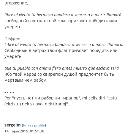
вторжение,
libre al viento tu hermosa bandera a vencer o a morir llamará.
свободный в ветрах твой флаг призовёт победить или
умереть.
Пефрен:
Libre al viento tu hermosa bandera a vencer o a morir llamará;
Свободный в ветрах твой флаг призовёт победить или
умереть;
que tu pueblo con ánima fiera antes muerto que esclavo será.
ибо твой народ со свирепой душой предпочтёт быть
мертвым чем рабом.
- - - -
Per "пусть нет ни рабов ни тиранов", mi celis diri "estu
(ekzistu) nek sklavoj nek tiranoj"...
sergejm
(
Prikaz profila
)
14. rujna 2019. 01:51:38