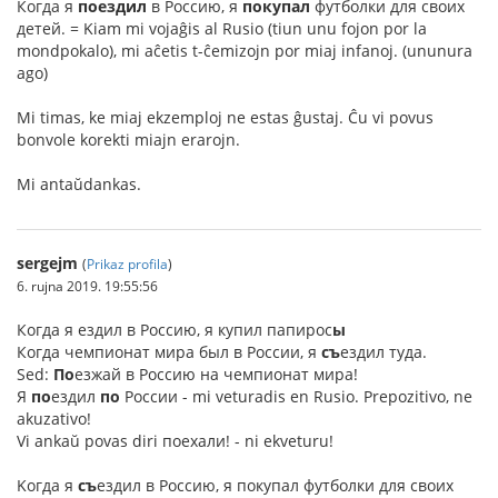
Когда я
поездил
в Россию, я
покупал
футболки для своих
детей. = Kiam mi vojaĝis al Rusio (tiun unu fojon por la
mondpokalo), mi aĉetis t-ĉemizojn por miaj infanoj. (ununura
ago)
Mi timas, ke miaj ekzemploj ne estas ĝustaj. Ĉu vi povus
bonvole korekti miajn erarojn.
Mi antaŭdankas.
sergejm
(
Prikaz profila
)
6. rujna 2019. 19:55:56
Когда я ездил в Россию, я купил папирос
ы
Когда чемпионат мира был в России, я
съ
ездил туда.
Sed:
По
езжай в Россию на чемпионат мира!
Я
по
ездил
по
России - mi veturadis en Rusio. Prepozitivo, ne
akuzativo!
Vi ankaŭ povas diri поехали! - ni ekveturu!
Kогда я
съ
ездил в Россию, я покупал футболки для своих