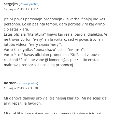
sergejm
(
Prikaz profila
)
12. rujna 2019. 17:30:02
Jes, vi povas personajn pronomojn - ja verbaj finaĵoj indikas
personon. Eĉ en pasinta tempo, kiam porolas viro kaj virino
ĉio estas klara.
Estas oficiala "literatura" lingvo kaj realaj parolaj dialektoj. Vi
ne trovas vorton "нету" en la vortaro, sed vi povas trovi en
jutubo videon "нету слова 'нету'".
Vorto kiu signifas "bona okazo" estas "ништяк".
Vorto "что" havas oficialan prononcon "ŝto", sed vi povas
renkonti "ĉto" - ne vane ĝi komenciĝas per ч - tio enstas
malnova prononco. Estas aliaj prononcoj.
nornen
(
Prikaz profila
)
13. rujna 2019. 22:33:30
Mi denove dankas pro viaj tre helpaj klarigoj. Mi ne scias kiel
al vi repagi la favoron.
Mi praktikis iom uzi vortaron kaj memori konjugaciojn kaj