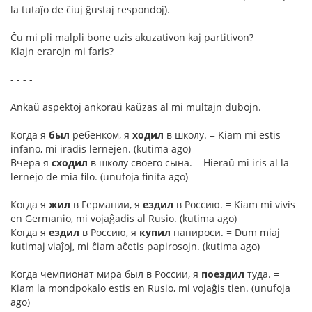
la tutaĵo de ĉiuj ĝustaj respondoj).
Ĉu mi pli malpli bone uzis akuzativon kaj partitivon?
Kiajn erarojn mi faris?
- - - -
Ankaŭ aspektoj ankoraŭ kaŭzas al mi multajn dubojn.
Когда я
был
ребёнком, я
ходил
в школу. = Kiam mi estis
infano, mi iradis lernejen. (kutima ago)
Вчера я
сходил
в школу своего сына. = Hieraŭ mi iris al la
lernejo de mia filo. (unufoja finita ago)
Когда я
жил
в Германии, я
ездил
в Россию. = Kiam mi vivis
en Germanio, mi vojaĝadis al Rusio. (kutima ago)
Когда я
ездил
в Россию, я
купил
папироси. = Dum miaj
kutimaj viaĵoj, mi ĉiam aĉetis papirosojn. (kutima ago)
Когда чемпионат мира был в России, я
поездил
туда. =
Kiam la mondpokalo estis en Rusio, mi vojaĝis tien. (unufoja
ago)