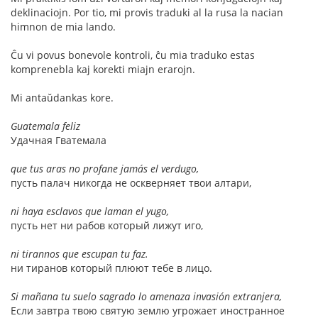
deklinaciojn. Por tio, mi provis traduki al la rusa la nacian
himnon de mia lando.
Ĉu vi povus bonevole kontroli, ĉu mia traduko estas
komprenebla kaj korekti miajn erarojn.
Mi antaŭdankas kore.
Guatemala feliz
Удачная Гватемала
que tus aras no profane jamás el verdugo,
пусть палач никогда не оскверняет твои алтари,
ni haya esclavos que laman el yugo,
пусть нет ни рабов который лижут иго,
ni tirannos que escupan tu faz.
ни тиранов который плюют тебе в лицо.
Si mañana tu suelo sagrado lo amenaza invasión extranjera,
Если завтра твою святую землю угрожает иностранное