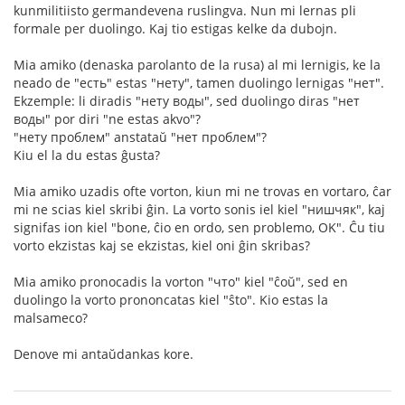
kunmilitiisto germandevena ruslingva. Nun mi lernas pli
formale per duolingo. Kaj tio estigas kelke da dubojn.
Mia amiko (denaska parolanto de la rusa) al mi lernigis, ke la
neado de "есть" estas "нету", tamen duolingo lernigas "нет".
Ekzemple: li diradis "нету воды", sed duolingo diras "нет
воды" por diri "ne estas akvo"?
"нету проблем" anstataŭ "нет проблем"?
Kiu el la du estas ĝusta?
Mia amiko uzadis ofte vorton, kiun mi ne trovas en vortaro, ĉar
mi ne scias kiel skribi ĝin. La vorto sonis iel kiel "нишчяк", kaj
signifas ion kiel "bone, ĉio en ordo, sen problemo, OK". Ĉu tiu
vorto ekzistas kaj se ekzistas, kiel oni ĝin skribas?
Mia amiko pronocadis la vorton "что" kiel "ĉoŭ", sed en
duolingo la vorto prononcatas kiel "ŝto". Kio estas la
malsameco?
Denove mi antaŭdankas kore.