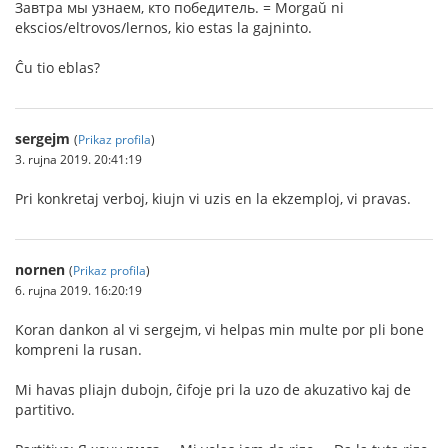
Завтра мы узнаем, кто победитель. = Morgaŭ ni
ekscios/eltrovos/lernos, kio estas la gajninto.
Ĉu tio eblas?
sergejm
(
Prikaz profila
)
3. rujna 2019. 20:41:19
Pri konkretaj verboj, kiujn vi uzis en la ekzemploj, vi pravas.
nornen
(
Prikaz profila
)
6. rujna 2019. 16:20:19
Koran dankon al vi sergejm, vi helpas min multe por pli bone
kompreni la rusan.
Mi havas pliajn dubojn, ĉifoje pri la uzo de akuzativo kaj de
partitivo.