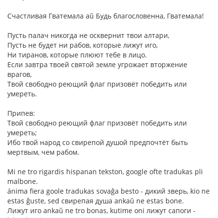
Счастливая Гватемала aŭ Будь благословенна, Гватемала!
Пусть палач никогда не осквернит твои алтари,
Пусть не будет ни рабов, которые лижут иго,
Ни тиранов, которые плюют тебе в лицо.
Если завтра твоей святой земле угрожает вторжение
врагов,
Твой свободно реющий флаг призовёт победить или
умереть.
Припев:
Твой свободно реющий флаг призовёт победить или
умереть;
Ибо твой народ со свирепой душой предпочтёт быть
мертвым, чем рабом.
Mi ne tro rigardis hispanan tekston, google ofte tradukas pli
malbone.
ánima fiera goole tradukas sovaĝa besto - дикий зверь, kio ne
estas ĝuste, sed свирепая душа ankaŭ ne estas bone.
Лижут иго ankaŭ ne tro bonas, kutime oni лижут сапоги -