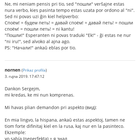
Ne, mi neniam pensis pri tio, sed "пошли" verŝajne estas
nura verbo, kies pasinta tempo estas uzata por ordono al "ni".
Sed ni povas uzi ĝin kiel helpverbo:
Споём! = будем петь! = давай споём! = давай петь! = пошли
споём! = пошли петь! = ni kantu!
"Пошли!" Esperanten ni povas traduki "Ek!" - ĝi estas ne nur
"ni iru!", sed alvoko al ajna ago.
PS: "Начали!" ankaŭ eblas por tio.
nornen
(
Prikaz profila
)
3. rujna 2019. 17:47:12
Dankon Sergejm,
mi kredas, ke mi nun komprenas.
Mi havas plian demandon pri aspekto (вид):
En mia lingvo, la hispana, ankaŭ estas aspektoj, tamen ne
tiom forte difinitaj kiel en la rusa, kaj nur en la pasinteco.
Ekzemple:
yo sabía (neperfekta) = я знал