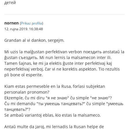
детей
nornen
(
Prikaz profila
)
12. rujna 2019. 16:38:48
Grandan al vi dankon, sergejm.
Mi uzis la malĝustan perfektivan verbon поездить anstataŭ la
ĝustan съездить. Mi nun lernis la malsamecon inter ili.
Tamen ŝajnas, ke mi ja elektis ĝuste inter perfektivaj kaj
neperfektivaj verboj, ĉar vi ne korektis aspekton. Tio rezultis
pli bone ol esperite.
Kiam estas permeseble en la Rusa, forlasi subjektan
personalan pronomon?
Ekzemple, ĉu mi diru "я не знаю" ĉu simple "не знаю"?
Ĉu mi demandu "ты умеешь танцевать?" ĉu simple "умеешь
танцевать?"?
Se ambaŭ variantoj eblas, kio estas la malsameco.
Antaŭ multe da jaroj, mi lernadis la Rusan helpe de