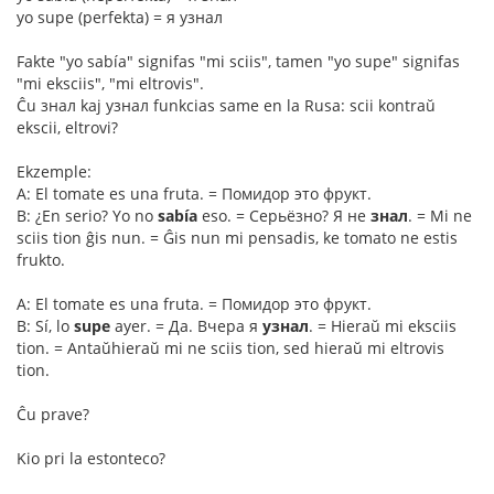
yo supe (perfekta) = я узнал
Fakte "yo sabía" signifas "mi sciis", tamen "yo supe" signifas
"mi eksciis", "mi eltrovis".
Ĉu знал kaj узнал funkcias same en la Rusa: scii kontraŭ
ekscii, eltrovi?
Ekzemple:
A: El tomate es una fruta. = Помидор это фрукт.
B: ¿En serio? Yo no
sabía
eso. = Серьёзно? Я не
знал
. = Mi ne
sciis tion ĝis nun. = Ĝis nun mi pensadis, ke tomato ne estis
frukto.
A: El tomate es una fruta. = Помидор это фрукт.
B: Sí, lo
supe
ayer. = Да. Вчера я
узнал
. = Hieraŭ mi eksciis
tion. = Antaŭhieraŭ mi ne sciis tion, sed hieraŭ mi eltrovis
tion.
Ĉu prave?
Kio pri la estonteco?