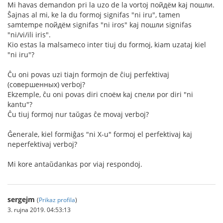
Mi havas demandon pri la uzo de la vortoj пойдём kaj пошли.
Ŝajnas al mi, ke la du formoj signifas "ni iru", tamen
samtempe пойдём signifas "ni iros" kaj пошли signifas
"ni/vi/ili iris".
Kio estas la malsameco inter tiuj du formoj, kiam uzataj kiel
"ni iru"?
Ĉu oni povas uzi tiajn formojn de ĉiuj perfektivaj
(совершенных) verboj?
Ekzemple, ĉu oni povas diri споём kaj спели por diri "ni
kantu"?
Ĉu tiuj formoj nur taŭgas ĉe movaj verboj?
Ĝenerale, kiel formiĝas "ni X-u" formoj el perfektivaj kaj
neperfektivaj verboj?
Mi kore antaŭdankas por viaj respondoj.
sergejm
(
Prikaz profila
)
3. rujna 2019. 04:53:13