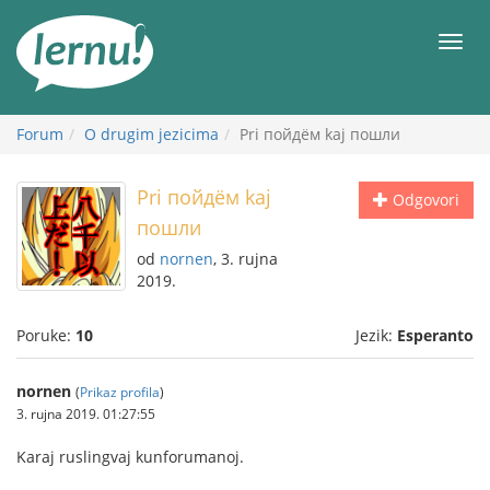
Sadržaj
Meni
Forum
O drugim jezicima
Pri пойдём kaj пошли
Pri пойдём kaj
Odgovori
пошли
od
nornen
, 3. rujna
2019.
Poruke:
10
Jezik:
Esperanto
nornen
(
Prikaz profila
)
3. rujna 2019. 01:27:55
Karaj ruslingvaj kunforumanoj.