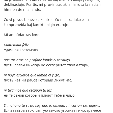
deklinaciojn. Por tio, mi provis traduki al la rusa la nacian
himnon de mia lando.
Ĉu vi povus bonevole kontroli, ĉu mia traduko estas
komprenebla kaj korekti miajn erarojn.
Mi antaŭdankas kore.
Guatemala feliz
Удачная Гватемала
que tus aras no profane jamás el verdugo,
пусть палач никогда не оскверняет твои алтари,
ni haya esclavos que laman el yugo,
пусть нет ни рабов который лижут иго,
ni tirannos que escupan tu faz.
ни тиранов который плюют тебе в лицо.
Si mañana tu suelo sagrado lo amenaza invasión extranjera,
Если завтра твою святую землю угрожает иностранное