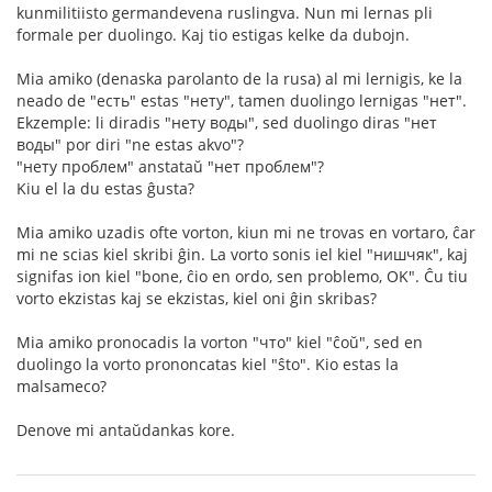
kunmilitiisto germandevena ruslingva. Nun mi lernas pli
formale per duolingo. Kaj tio estigas kelke da dubojn.
Mia amiko (denaska parolanto de la rusa) al mi lernigis, ke la
neado de "есть" estas "нету", tamen duolingo lernigas "нет".
Ekzemple: li diradis "нету воды", sed duolingo diras "нет
воды" por diri "ne estas akvo"?
"нету проблем" anstataŭ "нет проблем"?
Kiu el la du estas ĝusta?
Mia amiko uzadis ofte vorton, kiun mi ne trovas en vortaro, ĉar
mi ne scias kiel skribi ĝin. La vorto sonis iel kiel "нишчяк", kaj
signifas ion kiel "bone, ĉio en ordo, sen problemo, OK". Ĉu tiu
vorto ekzistas kaj se ekzistas, kiel oni ĝin skribas?
Mia amiko pronocadis la vorton "что" kiel "ĉoŭ", sed en
duolingo la vorto prononcatas kiel "ŝto". Kio estas la
malsameco?
Denove mi antaŭdankas kore.