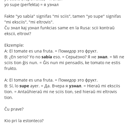
yo supe (perfekta) = я узнал
Fakte "yo sabía" signifas "mi sciis", tamen "yo supe" signifas
"mi eksciis", "mi eltrovis".
Ĉu знал kaj узнал funkcias same en la Rusa: scii kontraŭ
ekscii, eltrovi?
Ekzemple:
A: El tomate es una fruta. = Помидор это фрукт.
B: ¿En serio? Yo no
sabía
eso. = Серьёзно? Я не
знал
. = Mi ne
sciis tion ĝis nun. = Ĝis nun mi pensadis, ke tomato ne estis
frukto.
A: El tomate es una fruta. = Помидор это фрукт.
B: Sí, lo
supe
ayer. = Да. Вчера я
узнал
. = Hieraŭ mi eksciis
tion. = Antaŭhieraŭ mi ne sciis tion, sed hieraŭ mi eltrovis
tion.
Ĉu prave?
Kio pri la estonteco?