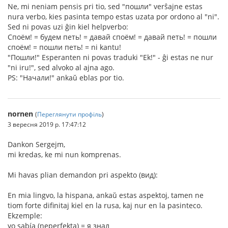
Ne, mi neniam pensis pri tio, sed "пошли" verŝajne estas
nura verbo, kies pasinta tempo estas uzata por ordono al "ni".
Sed ni povas uzi ĝin kiel helpverbo:
Споём! = будем петь! = давай споём! = давай петь! = пошли
споём! = пошли петь! = ni kantu!
"Пошли!" Esperanten ni povas traduki "Ek!" - ĝi estas ne nur
"ni iru!", sed alvoko al ajna ago.
PS: "Начали!" ankaŭ eblas por tio.
nornen
(
Переглянути профіль
)
3 вересня 2019 р. 17:47:12
Dankon Sergejm,
mi kredas, ke mi nun komprenas.
Mi havas plian demandon pri aspekto (вид):
En mia lingvo, la hispana, ankaŭ estas aspektoj, tamen ne
tiom forte difinitaj kiel en la rusa, kaj nur en la pasinteco.
Ekzemple:
yo sabía (neperfekta) = я знал