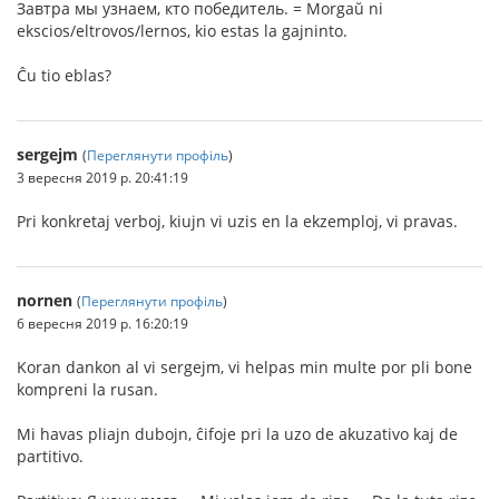
Завтра мы узнаем, кто победитель. = Morgaŭ ni
ekscios/eltrovos/lernos, kio estas la gajninto.
Ĉu tio eblas?
sergejm
(
Переглянути профіль
)
3 вересня 2019 р. 20:41:19
Pri konkretaj verboj, kiujn vi uzis en la ekzemploj, vi pravas.
nornen
(
Переглянути профіль
)
6 вересня 2019 р. 16:20:19
Koran dankon al vi sergejm, vi helpas min multe por pli bone
kompreni la rusan.
Mi havas pliajn dubojn, ĉifoje pri la uzo de akuzativo kaj de
partitivo.