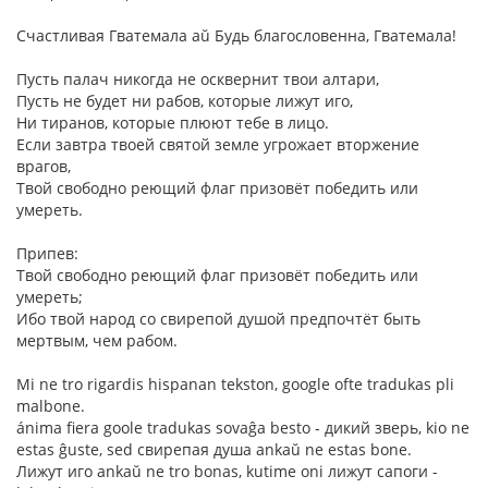
Счастливая Гватемала aŭ Будь благословенна, Гватемала!
Пусть палач никогда не осквернит твои алтари,
Пусть не будет ни рабов, которые лижут иго,
Ни тиранов, которые плюют тебе в лицо.
Если завтра твоей святой земле угрожает вторжение
врагов,
Твой свободно реющий флаг призовёт победить или
умереть.
Припев:
Твой свободно реющий флаг призовёт победить или
умереть;
Ибо твой народ со свирепой душой предпочтёт быть
мертвым, чем рабом.
Mi ne tro rigardis hispanan tekston, google ofte tradukas pli
malbone.
ánima fiera goole tradukas sovaĝa besto - дикий зверь, kio ne
estas ĝuste, sed свирепая душа ankaŭ ne estas bone.
Лижут иго ankaŭ ne tro bonas, kutime oni лижут сапоги -