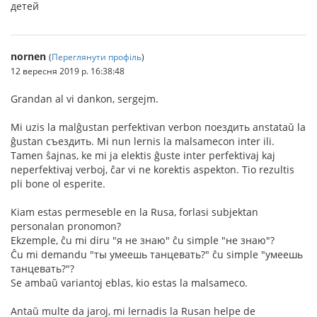
детей
nornen
(
Переглянути профіль
)
12 вересня 2019 р. 16:38:48
Grandan al vi dankon, sergejm.
Mi uzis la malĝustan perfektivan verbon поездить anstataŭ la
ĝustan съездить. Mi nun lernis la malsamecon inter ili.
Tamen ŝajnas, ke mi ja elektis ĝuste inter perfektivaj kaj
neperfektivaj verboj, ĉar vi ne korektis aspekton. Tio rezultis
pli bone ol esperite.
Kiam estas permeseble en la Rusa, forlasi subjektan
personalan pronomon?
Ekzemple, ĉu mi diru "я не знаю" ĉu simple "не знаю"?
Ĉu mi demandu "ты умеешь танцевать?" ĉu simple "умеешь
танцевать?"?
Se ambaŭ variantoj eblas, kio estas la malsameco.
Antaŭ multe da jaroj, mi lernadis la Rusan helpe de