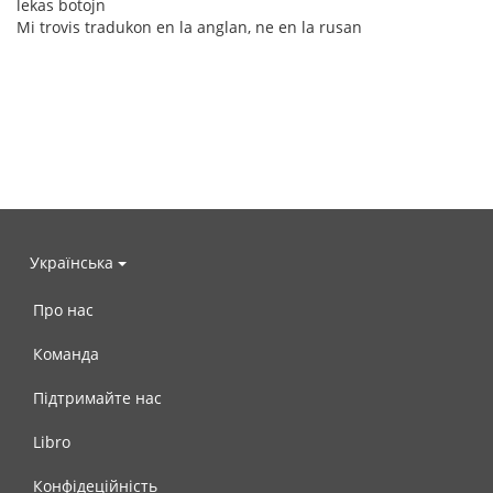
lekas botojn
Mi trovis tradukon en la anglan, ne en la rusan
Українська
Про нас
Команда
Підтримайте нас
Libro
Конфідеційність