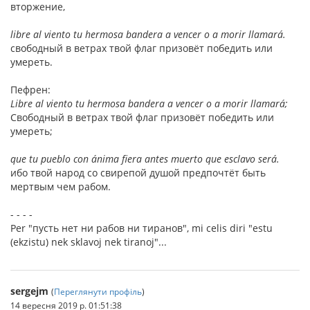
вторжение,
libre al viento tu hermosa bandera a vencer o a morir llamará.
свободный в ветрах твой флаг призовёт победить или
умереть.
Пефрен:
Libre al viento tu hermosa bandera a vencer o a morir llamará;
Свободный в ветрах твой флаг призовёт победить или
умереть;
que tu pueblo con ánima fiera antes muerto que esclavo será.
ибо твой народ со свирепой душой предпочтёт быть
мертвым чем рабом.
- - - -
Per "пусть нет ни рабов ни тиранов", mi celis diri "estu
(ekzistu) nek sklavoj nek tiranoj"...
sergejm
(
Переглянути профіль
)
14 вересня 2019 р. 01:51:38