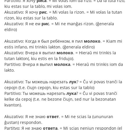
Partitivo: Я хочу
риса
. = Mi volas iom da rizo. = Da la tuta rizo,
kiu estas sur la tablo, mi volas iom.
Akuzativo: Я хочу
рис
. = Mi volas la rizon. = Mi volas la tutan
rizon, kiu estas sur la tablo.
Akuzativo: Я не ем
рис
. = Mi ne manĝas rizon. (ĝenerala
eldiro)
Akuzativo: Когда я был ребёнком, я пил
молоко
. = Kiam mi
estis infano, mi trinkis lakton. (ĝenerala eldiro)
Akuzativo: Вчера я выпил
молоко
. = Hieraŭ mi trinkis la
tutan lakton(, kiu estis en la fridujo).
Partitivo: Вчера я выпил
молока
. = Hieraŭ mi trinkis iom da
lakto.
Akuzativo: Ты можешь нарезать
лук
? = Ĉu vi povas tranĉi la
cepojn (t.e. ĉiujn cepojn, kiu estas sur la tablo)
Partitivo: Ты можешь нарезать
лука
? = Ĉu vi povas tranĉi
kelke da cepoj (t.e. ne bezone ĉiujn, sed nur la bezonatan
kvanton).
Akuzativo: Я не знаю
ответ
. = Mi ne scias la (ununuran
ĝustan) respondon.
Partitvo: Я не знаю
ответа
. = Mi scias neniun respondon (el