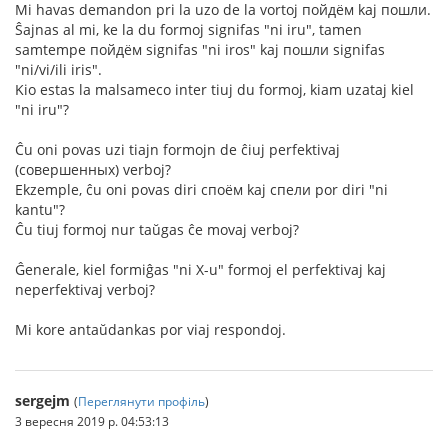
Mi havas demandon pri la uzo de la vortoj пойдём kaj пошли.
Ŝajnas al mi, ke la du formoj signifas "ni iru", tamen
samtempe пойдём signifas "ni iros" kaj пошли signifas
"ni/vi/ili iris".
Kio estas la malsameco inter tiuj du formoj, kiam uzataj kiel
"ni iru"?
Ĉu oni povas uzi tiajn formojn de ĉiuj perfektivaj
(совершенных) verboj?
Ekzemple, ĉu oni povas diri споём kaj спели por diri "ni
kantu"?
Ĉu tiuj formoj nur taŭgas ĉe movaj verboj?
Ĝenerale, kiel formiĝas "ni X-u" formoj el perfektivaj kaj
neperfektivaj verboj?
Mi kore antaŭdankas por viaj respondoj.
sergejm
(
Переглянути профіль
)
3 вересня 2019 р. 04:53:13