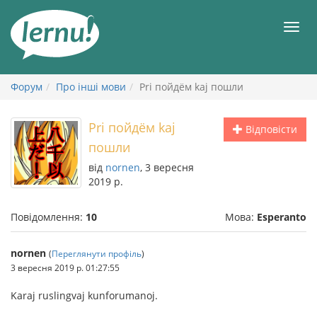
До
змісту
Мен
Форум
Про інші мови
Pri пойдём kaj пошли
Pri пойдём kaj
Відповісти
пошли
від
nornen
, 3 вересня
2019 р.
Повідомлення:
10
Мова:
Esperanto
nornen
(
Переглянути профіль
)
3 вересня 2019 р. 01:27:55
Karaj ruslingvaj kunforumanoj.