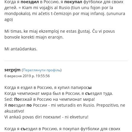
Когда я
поездил
в Россию, я
покупал
футболки для своих
детей. = Kiam mi vojaĝis al Rusio (tiun unu fojon por la
mondpokalo), mi aĉetis t-ĉemizojn por miaj infanoj. (ununura
ago)
Mi timas, ke miaj ekzemploj ne estas ĝustaj. Ĉu vi povus
bonvole korekti miajn erarojn.
Mi antaŭdankas.
sergejm
(
Переглянути профіль
)
6 вересня 2019 р. 19:55:56
Когда я ездил в Россию, я купил папирос
ы
Когда чемпионат мира был в России, я
съ
ездил туда.
Sed:
По
езжай в Россию на чемпионат мира!
Я
по
ездил
по
России - mi veturadis en Rusio. Prepozitivo, ne
akuzativo!
Vi ankaŭ povas diri поехали! - ni ekveturu!
Kогда я
съ
ездил в Россию, я покупал футболки для своих