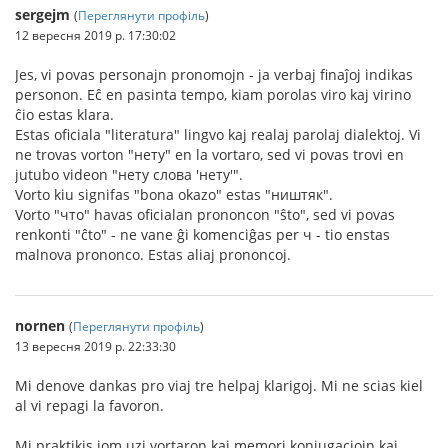
sergejm
(
Переглянути профіль
)
12 вересня 2019 р. 17:30:02
Jes, vi povas personajn pronomojn - ja verbaj finaĵoj indikas
personon. Eĉ en pasinta tempo, kiam porolas viro kaj virino
ĉio estas klara.
Estas oficiala "literatura" lingvo kaj realaj parolaj dialektoj. Vi
ne trovas vorton "нету" en la vortaro, sed vi povas trovi en
jutubo videon "нету слова 'нету'".
Vorto kiu signifas "bona okazo" estas "ништяк".
Vorto "что" havas oficialan prononcon "ŝto", sed vi povas
renkonti "ĉto" - ne vane ĝi komenciĝas per ч - tio enstas
malnova prononco. Estas aliaj prononcoj.
nornen
(
Переглянути профіль
)
13 вересня 2019 р. 22:33:30
Mi denove dankas pro viaj tre helpaj klarigoj. Mi ne scias kiel
al vi repagi la favoron.
Mi praktikis iom uzi vortaron kaj memori konjugaciojn kaj