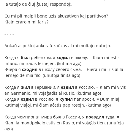
la tutaĵo de ĉiuj ĝustaj respondoj).
Ĉu mi pli malpli bone uzis akuzativon kaj partitivon?
Kiajn erarojn mi faris?
- - - -
Ankaŭ aspektoj ankoraŭ kaŭzas al mi multajn dubojn.
Когда я
был
ребёнком, я
ходил
в школу. = Kiam mi estis
infano, mi iradis lernejen. (kutima ago)
Вчера я
сходил
в школу своего сына. = Hieraŭ mi iris al la
lernejo de mia filo. (unufoja finita ago)
Когда я
жил
в Германии, я
ездил
в Россию. = Kiam mi vivis
en Germanio, mi vojaĝadis al Rusio. (kutima ago)
Когда я
ездил
в Россию, я
купил
папироси. = Dum miaj
kutimaj viaĵoj, mi ĉiam aĉetis papirosojn. (kutima ago)
Когда чемпионат мира был в России, я
поездил
туда. =
Kiam la mondpokalo estis en Rusio, mi vojaĝis tien. (unufoja
ago)