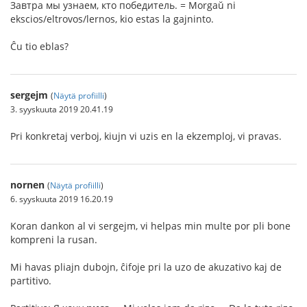
Завтра мы узнаем, кто победитель. = Morgaŭ ni
ekscios/eltrovos/lernos, kio estas la gajninto.
Ĉu tio eblas?
sergejm
(
Näytä profiilli
)
3. syyskuuta 2019 20.41.19
Pri konkretaj verboj, kiujn vi uzis en la ekzemploj, vi pravas.
nornen
(
Näytä profiilli
)
6. syyskuuta 2019 16.20.19
Koran dankon al vi sergejm, vi helpas min multe por pli bone
kompreni la rusan.
Mi havas pliajn dubojn, ĉifoje pri la uzo de akuzativo kaj de
partitivo.