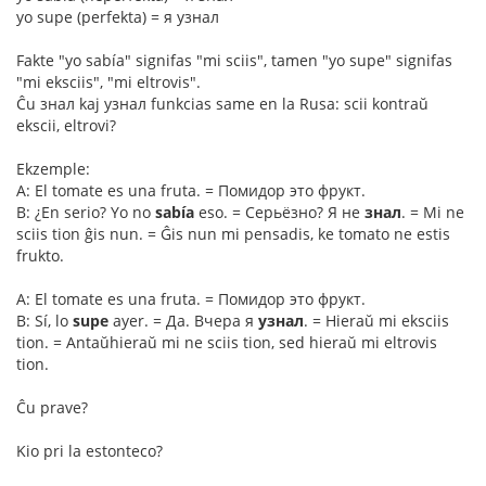
yo supe (perfekta) = я узнал
Fakte "yo sabía" signifas "mi sciis", tamen "yo supe" signifas
"mi eksciis", "mi eltrovis".
Ĉu знал kaj узнал funkcias same en la Rusa: scii kontraŭ
ekscii, eltrovi?
Ekzemple:
A: El tomate es una fruta. = Помидор это фрукт.
B: ¿En serio? Yo no
sabía
eso. = Серьёзно? Я не
знал
. = Mi ne
sciis tion ĝis nun. = Ĝis nun mi pensadis, ke tomato ne estis
frukto.
A: El tomate es una fruta. = Помидор это фрукт.
B: Sí, lo
supe
ayer. = Да. Вчера я
узнал
. = Hieraŭ mi eksciis
tion. = Antaŭhieraŭ mi ne sciis tion, sed hieraŭ mi eltrovis
tion.
Ĉu prave?
Kio pri la estonteco?