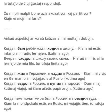
la tutaĵo de ĉiuj ĝustaj respondoj).
Ĉu mi pli malpli bone uzis akuzativon kaj partitivon?
Kiajn erarojn mi faris?
- - - -
Ankaŭ aspektoj ankoraŭ kaŭzas al mi multajn dubojn.
Когда я
был
ребёнком, я
ходил
в школу. = Kiam mi estis
infano, mi iradis lernejen. (kutima ago)
Вчера я
сходил
в школу своего сына. = Hieraŭ mi iris al la
lernejo de mia filo. (unufoja finita ago)
Когда я
жил
в Германии, я
ездил
в Россию. = Kiam mi vivis
en Germanio, mi vojaĝadis al Rusio. (kutima ago)
Когда я
ездил
в Россию, я
купил
папироси. = Dum miaj
kutimaj viaĵoj, mi ĉiam aĉetis papirosojn. (kutima ago)
Когда чемпионат мира был в России, я
поездил
туда. =
Kiam la mondpokalo estis en Rusio, mi vojaĝis tien. (unufoja
ago)