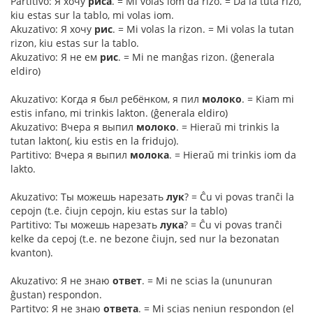
Partitivo: Я хочу
риса
. = Mi volas iom da rizo. = Da la tuta rizo,
kiu estas sur la tablo, mi volas iom.
Akuzativo: Я хочу
рис
. = Mi volas la rizon. = Mi volas la tutan
rizon, kiu estas sur la tablo.
Akuzativo: Я не ем
рис
. = Mi ne manĝas rizon. (ĝenerala
eldiro)
Akuzativo: Когда я был ребёнком, я пил
молоко
. = Kiam mi
estis infano, mi trinkis lakton. (ĝenerala eldiro)
Akuzativo: Вчера я выпил
молоко
. = Hieraŭ mi trinkis la
tutan lakton(, kiu estis en la fridujo).
Partitivo: Вчера я выпил
молока
. = Hieraŭ mi trinkis iom da
lakto.
Akuzativo: Ты можешь нарезать
лук
? = Ĉu vi povas tranĉi la
cepojn (t.e. ĉiujn cepojn, kiu estas sur la tablo)
Partitivo: Ты можешь нарезать
лука
? = Ĉu vi povas tranĉi
kelke da cepoj (t.e. ne bezone ĉiujn, sed nur la bezonatan
kvanton).
Akuzativo: Я не знаю
ответ
. = Mi ne scias la (ununuran
ĝustan) respondon.
Partitvo: Я не знаю
ответа
. = Mi scias neniun respondon (el