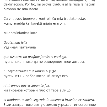
deklinaciojn. Por tio, mi provis traduki al la rusa la nacian
himnon de mia lando.
Ĉu vi povus bonevole kontroli, ĉu mia traduko estas
komprenebla kaj korekti miajn erarojn.
Mi antaŭdankas kore.
Guatemala feliz
Удачная Гватемала
que tus aras no profane jamás el verdugo,
пусть палач никогда не оскверняет твои алтари,
ni haya esclavos que laman el yugo,
пусть нет ни рабов который лижут иго,
ni tirannos que escupan tu faz.
ни тиранов который плюют тебе в лицо.
Si mañana tu suelo sagrado lo amenaza invasión extranjera,
Если завтра твою святую землю угрожает иностранное