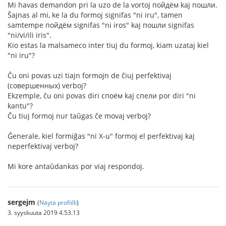
Mi havas demandon pri la uzo de la vortoj пойдём kaj пошли.
Ŝajnas al mi, ke la du formoj signifas "ni iru", tamen
samtempe пойдём signifas "ni iros" kaj пошли signifas
"ni/vi/ili iris".
Kio estas la malsameco inter tiuj du formoj, kiam uzataj kiel
"ni iru"?
Ĉu oni povas uzi tiajn formojn de ĉiuj perfektivaj
(совершенных) verboj?
Ekzemple, ĉu oni povas diri споём kaj спели por diri "ni
kantu"?
Ĉu tiuj formoj nur taŭgas ĉe movaj verboj?
Ĝenerale, kiel formiĝas "ni X-u" formoj el perfektivaj kaj
neperfektivaj verboj?
Mi kore antaŭdankas por viaj respondoj.
sergejm
(
Näytä profiilli
)
3. syyskuuta 2019 4.53.13