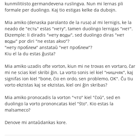
kunmilitiisto germandevena ruslingva. Nun mi lernas pli
formale per duolingo. Kaj tio estigas kelke da dubojn.
Mia amiko (denaska parolanto de la rusa) al mi lernigis, ke la
neado de "есть" estas "нету", tamen duolingo lernigas "нет".
Ekzemple: li diradis "нету воды", sed duolingo diras "нет
воды" por diri "ne estas akvo"?
"нету проблем" anstataŭ "нет проблем"?
Kiu el la du estas ĝusta?
Mia amiko uzadis ofte vorton, kiun mi ne trovas en vortaro, ĉar
mi ne scias kiel skribi ĝin. La vorto sonis iel kiel "нишчяк", kaj
signifas ion kiel "bone, ĉio en ordo, sen problemo, OK". Ĉu tiu
vorto ekzistas kaj se ekzistas, kiel oni ĝin skribas?
Mia amiko pronocadis la vorton "что" kiel "ĉoŭ", sed en
duolingo la vorto prononcatas kiel "ŝto". Kio estas la
malsameco?
Denove mi antaŭdankas kore.