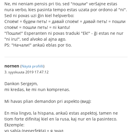
Ne, mi neniam pensis pri tio, sed "пошли" verŝajne estas
nura verbo, kies pasinta tempo estas uzata por ordono al "ni".
Sed ni povas uzi ĝin kiel helpverbo:
Споём! = будем петь! = давай споём! = давай петь! = пошли
споём! = пошли петь! = ni kantu!
"Пошли!" Esperanten ni povas traduki "Ek!" - ĝi estas ne nur
"ni iru!", sed alvoko al ajna ago.
PS: "Начали!" ankaŭ eblas por tio.
nornen
(
Näytä profiilli
)
3. syyskuuta 2019 17.47.12
Dankon Sergejm,
mi kredas, ke mi nun komprenas.
Mi havas plian demandon pri aspekto (вид):
En mia lingvo, la hispana, ankaŭ estas aspektoj, tamen ne
tiom forte difinitaj kiel en la rusa, kaj nur en la pasinteco.
Ekzemple:
yo sabía (neperfekta) = я знал