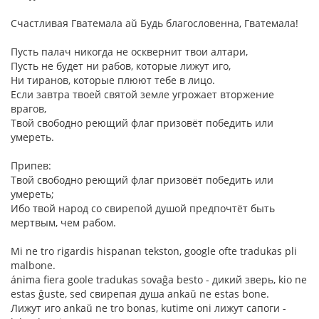
Счастливая Гватемала aŭ Будь благословенна, Гватемала!
Пусть палач никогда не осквернит твои алтари,
Пусть не будет ни рабов, которые лижут иго,
Ни тиранов, которые плюют тебе в лицо.
Если завтра твоей святой земле угрожает вторжение
врагов,
Твой свободно реющий флаг призовёт победить или
умереть.
Припев:
Твой свободно реющий флаг призовёт победить или
умереть;
Ибо твой народ со свирепой душой предпочтёт быть
мертвым, чем рабом.
Mi ne tro rigardis hispanan tekston, google ofte tradukas pli
malbone.
ánima fiera goole tradukas sovaĝa besto - дикий зверь, kio ne
estas ĝuste, sed свирепая душа ankaŭ ne estas bone.
Лижут иго ankaŭ ne tro bonas, kutime oni лижут сапоги -