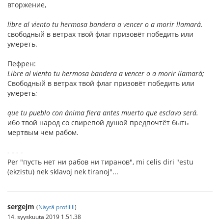
вторжение,
libre al viento tu hermosa bandera a vencer o a morir llamará.
свободный в ветрах твой флаг призовёт победить или
умереть.
Пефрен:
Libre al viento tu hermosa bandera a vencer o a morir llamará;
Свободный в ветрах твой флаг призовёт победить или
умереть;
que tu pueblo con ánima fiera antes muerto que esclavo será.
ибо твой народ со свирепой душой предпочтёт быть
мертвым чем рабом.
- - - -
Per "пусть нет ни рабов ни тиранов", mi celis diri "estu
(ekzistu) nek sklavoj nek tiranoj"...
sergejm
(
Näytä profiilli
)
14. syyskuuta 2019 1.51.38