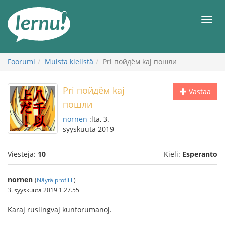
Tästä
sisältöön
Men
Foorumi
Muista kielistä
Pri пойдём kaj пошли
Pri пойдём kaj
Vastaa
пошли
nornen
:lta, 3.
syyskuuta 2019
Viestejä:
10
Kieli:
Esperanto
nornen
(
Näytä profiilli
)
3. syyskuuta 2019 1.27.55
Karaj ruslingvaj kunforumanoj.