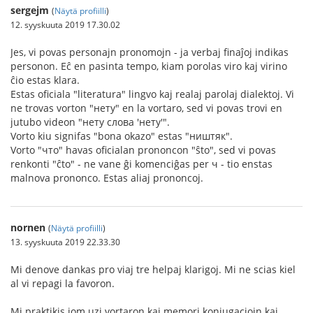
sergejm
(
Näytä profiilli
)
12. syyskuuta 2019 17.30.02
Jes, vi povas personajn pronomojn - ja verbaj finaĵoj indikas
personon. Eĉ en pasinta tempo, kiam porolas viro kaj virino
ĉio estas klara.
Estas oficiala "literatura" lingvo kaj realaj parolaj dialektoj. Vi
ne trovas vorton "нету" en la vortaro, sed vi povas trovi en
jutubo videon "нету слова 'нету'".
Vorto kiu signifas "bona okazo" estas "ништяк".
Vorto "что" havas oficialan prononcon "ŝto", sed vi povas
renkonti "ĉto" - ne vane ĝi komenciĝas per ч - tio enstas
malnova prononco. Estas aliaj prononcoj.
nornen
(
Näytä profiilli
)
13. syyskuuta 2019 22.33.30
Mi denove dankas pro viaj tre helpaj klarigoj. Mi ne scias kiel
al vi repagi la favoron.
Mi praktikis iom uzi vortaron kaj memori konjugaciojn kaj