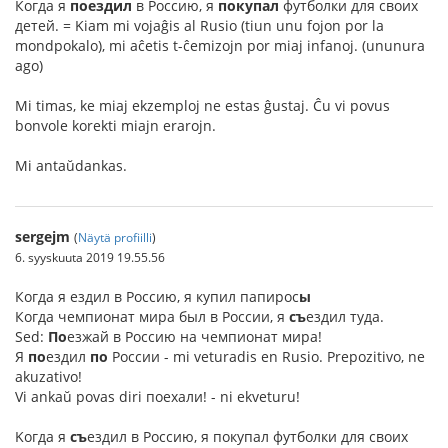
Когда я
поездил
в Россию, я
покупал
футболки для своих
детей. = Kiam mi vojaĝis al Rusio (tiun unu fojon por la
mondpokalo), mi aĉetis t-ĉemizojn por miaj infanoj. (ununura
ago)
Mi timas, ke miaj ekzemploj ne estas ĝustaj. Ĉu vi povus
bonvole korekti miajn erarojn.
Mi antaŭdankas.
sergejm
(
Näytä profiilli
)
6. syyskuuta 2019 19.55.56
Когда я ездил в Россию, я купил папирос
ы
Когда чемпионат мира был в России, я
съ
ездил туда.
Sed:
По
езжай в Россию на чемпионат мира!
Я
по
ездил
по
России - mi veturadis en Rusio. Prepozitivo, ne
akuzativo!
Vi ankaŭ povas diri поехали! - ni ekveturu!
Kогда я
съ
ездил в Россию, я покупал футболки для своих