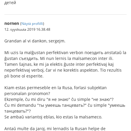
детей
nornen
(
Näytä profiilli
)
12. syyskuuta 2019 16.38.48
Grandan al vi dankon, sergejm.
Mi uzis la malĝustan perfektivan verbon поездить anstataŭ la
ĝustan съездить. Mi nun lernis la malsamecon inter ili.
Tamen ŝajnas, ke mi ja elektis ĝuste inter perfektivaj kaj
neperfektivaj verboj, ĉar vi ne korektis aspekton. Tio rezultis
pli bone ol esperite.
Kiam estas permeseble en la Rusa, forlasi subjektan
personalan pronomon?
Ekzemple, ĉu mi diru "я не знаю" ĉu simple "не знаю"?
Ĉu mi demandu "ты умеешь танцевать?" ĉu simple "умеешь
танцевать?"?
Se ambaŭ variantoj eblas, kio estas la malsameco.
Antaŭ multe da jaroj, mi lernadis la Rusan helpe de