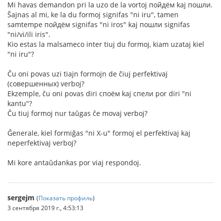
Mi havas demandon pri la uzo de la vortoj пойдём kaj пошли.
Ŝajnas al mi, ke la du formoj signifas "ni iru", tamen
samtempe пойдём signifas "ni iros" kaj пошли signifas
"ni/vi/ili iris".
Kio estas la malsameco inter tiuj du formoj, kiam uzataj kiel
"ni iru"?
Ĉu oni povas uzi tiajn formojn de ĉiuj perfektivaj
(совершенных) verboj?
Ekzemple, ĉu oni povas diri споём kaj спели por diri "ni
kantu"?
Ĉu tiuj formoj nur taŭgas ĉe movaj verboj?
Ĝenerale, kiel formiĝas "ni X-u" formoj el perfektivaj kaj
neperfektivaj verboj?
Mi kore antaŭdankas por viaj respondoj.
sergejm
(
Показать профиль
)
3 сентября 2019 г., 4:53:13