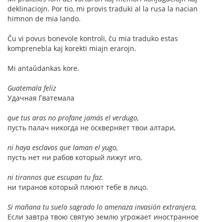
deklinaciojn. Por tio, mi provis traduki al la rusa la nacian
himnon de mia lando.
Ĉu vi povus bonevole kontroli, ĉu mia traduko estas
komprenebla kaj korekti miajn erarojn.
Mi antaŭdankas kore.
Guatemala feliz
Удачная Гватемала
que tus aras no profane jamás el verdugo,
пусть палач никогда не оскверняет твои алтари,
ni haya esclavos que laman el yugo,
пусть нет ни рабов который лижут иго,
ni tirannos que escupan tu faz.
ни тиранов который плюют тебе в лицо.
Si mañana tu suelo sagrado lo amenaza invasión extranjera,
Если завтра твою святую землю угрожает иностранное