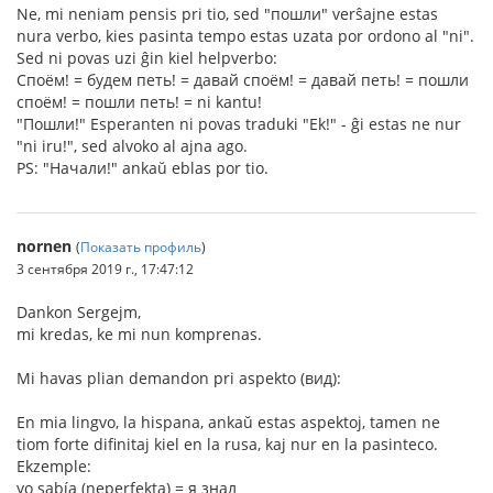
Ne, mi neniam pensis pri tio, sed "пошли" verŝajne estas
nura verbo, kies pasinta tempo estas uzata por ordono al "ni".
Sed ni povas uzi ĝin kiel helpverbo:
Споём! = будем петь! = давай споём! = давай петь! = пошли
споём! = пошли петь! = ni kantu!
"Пошли!" Esperanten ni povas traduki "Ek!" - ĝi estas ne nur
"ni iru!", sed alvoko al ajna ago.
PS: "Начали!" ankaŭ eblas por tio.
nornen
(
Показать профиль
)
3 сентября 2019 г., 17:47:12
Dankon Sergejm,
mi kredas, ke mi nun komprenas.
Mi havas plian demandon pri aspekto (вид):
En mia lingvo, la hispana, ankaŭ estas aspektoj, tamen ne
tiom forte difinitaj kiel en la rusa, kaj nur en la pasinteco.
Ekzemple:
yo sabía (neperfekta) = я знал