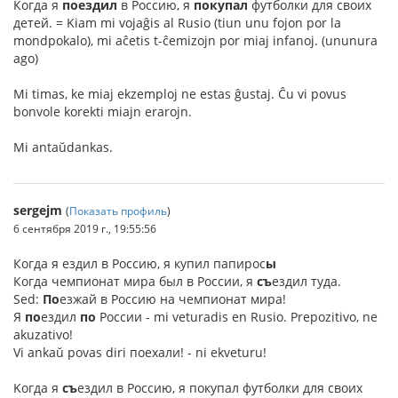
Когда я
поездил
в Россию, я
покупал
футболки для своих
детей. = Kiam mi vojaĝis al Rusio (tiun unu fojon por la
mondpokalo), mi aĉetis t-ĉemizojn por miaj infanoj. (ununura
ago)
Mi timas, ke miaj ekzemploj ne estas ĝustaj. Ĉu vi povus
bonvole korekti miajn erarojn.
Mi antaŭdankas.
sergejm
(
Показать профиль
)
6 сентября 2019 г., 19:55:56
Когда я ездил в Россию, я купил папирос
ы
Когда чемпионат мира был в России, я
съ
ездил туда.
Sed:
По
езжай в Россию на чемпионат мира!
Я
по
ездил
по
России - mi veturadis en Rusio. Prepozitivo, ne
akuzativo!
Vi ankaŭ povas diri поехали! - ni ekveturu!
Kогда я
съ
ездил в Россию, я покупал футболки для своих