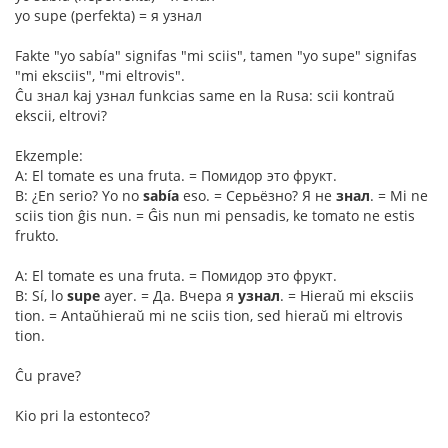
yo supe (perfekta) = я узнал
Fakte "yo sabía" signifas "mi sciis", tamen "yo supe" signifas
"mi eksciis", "mi eltrovis".
Ĉu знал kaj узнал funkcias same en la Rusa: scii kontraŭ
ekscii, eltrovi?
Ekzemple:
A: El tomate es una fruta. = Помидор это фрукт.
B: ¿En serio? Yo no
sabía
eso. = Серьёзно? Я не
знал
. = Mi ne
sciis tion ĝis nun. = Ĝis nun mi pensadis, ke tomato ne estis
frukto.
A: El tomate es una fruta. = Помидор это фрукт.
B: Sí, lo
supe
ayer. = Да. Вчера я
узнал
. = Hieraŭ mi eksciis
tion. = Antaŭhieraŭ mi ne sciis tion, sed hieraŭ mi eltrovis
tion.
Ĉu prave?
Kio pri la estonteco?