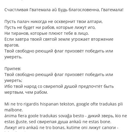
Счастливая Гватемала aŭ Будь благословенна, Гватемала!
Пусть палач никогда не осквернит твои алтари,
Пусть не будет ни рабов, которые лижут иго,
Ни тиранов, которые плюют тебе в лицо.
Если завтра твоей святой земле угрожает вторжение
врагов,
Твой свободно реющий флаг призовёт победить или
умереть.
Припев:
Твой свободно реющий флаг призовёт победить или
умереть;
Ибо твой народ со свирепой душой предпочтёт быть
мертвым, чем рабом.
Mi ne tro rigardis hispanan tekston, google ofte tradukas pli
malbone.
ánima fiera goole tradukas sovaĝa besto - дикий зверь, kio ne
estas ĝuste, sed свирепая душа ankaŭ ne estas bone.
Лижут иго ankaŭ ne tro bonas, kutime oni лижут сапоги -