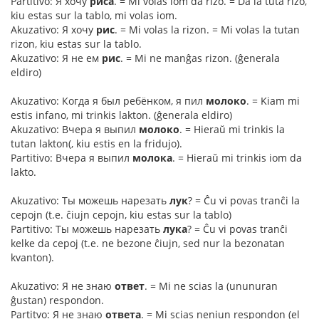
Partitivo: Я хочу
риса
. = Mi volas iom da rizo. = Da la tuta rizo,
kiu estas sur la tablo, mi volas iom.
Akuzativo: Я хочу
рис
. = Mi volas la rizon. = Mi volas la tutan
rizon, kiu estas sur la tablo.
Akuzativo: Я не ем
рис
. = Mi ne manĝas rizon. (ĝenerala
eldiro)
Akuzativo: Когда я был ребёнком, я пил
молоко
. = Kiam mi
estis infano, mi trinkis lakton. (ĝenerala eldiro)
Akuzativo: Вчера я выпил
молоко
. = Hieraŭ mi trinkis la
tutan lakton(, kiu estis en la fridujo).
Partitivo: Вчера я выпил
молока
. = Hieraŭ mi trinkis iom da
lakto.
Akuzativo: Ты можешь нарезать
лук
? = Ĉu vi povas tranĉi la
cepojn (t.e. ĉiujn cepojn, kiu estas sur la tablo)
Partitivo: Ты можешь нарезать
лука
? = Ĉu vi povas tranĉi
kelke da cepoj (t.e. ne bezone ĉiujn, sed nur la bezonatan
kvanton).
Akuzativo: Я не знаю
ответ
. = Mi ne scias la (ununuran
ĝustan) respondon.
Partitvo: Я не знаю
ответа
. = Mi scias neniun respondon (el