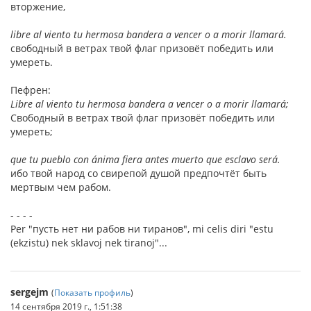
вторжение,
libre al viento tu hermosa bandera a vencer o a morir llamará.
свободный в ветрах твой флаг призовёт победить или
умереть.
Пефрен:
Libre al viento tu hermosa bandera a vencer o a morir llamará;
Свободный в ветрах твой флаг призовёт победить или
умереть;
que tu pueblo con ánima fiera antes muerto que esclavo será.
ибо твой народ со свирепой душой предпочтёт быть
мертвым чем рабом.
- - - -
Per "пусть нет ни рабов ни тиранов", mi celis diri "estu
(ekzistu) nek sklavoj nek tiranoj"...
sergejm
(
Показать профиль
)
14 сентября 2019 г., 1:51:38