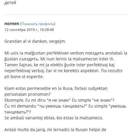
детей
nornen
(
Показать профиль
)
12 сентября 2019 г., 16:38:48
Grandan al vi dankon, sergejm.
Mi uzis la malĝustan perfektivan verbon поездить anstataŭ la
ĝustan съездить. Mi nun lernis la malsamecon inter ili.
Tamen ŝajnas, ke mi ja elektis ĝuste inter perfektivaj kaj
neperfektivaj verboj, ĉar vi ne korektis aspekton. Tio rezultis
pli bone ol esperite.
Kiam estas permeseble en la Rusa, forlasi subjektan
personalan pronomon?
Ekzemple, ĉu mi diru "я не знаю" ĉu simple "не знаю"?
Ĉu mi demandu "ты умеешь танцевать?" ĉu simple "умеешь
танцевать?"?
Se ambaŭ variantoj eblas, kio estas la malsameco.
Antaŭ multe da jaroj, mi lernadis la Rusan helpe de