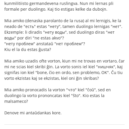
kunmilitiisto germandevena ruslingva. Nun mi lernas pli
formale per duolingo. Kaj tio estigas kelke da dubojn.
Mia amiko (denaska parolanto de la rusa) al mi lernigis, ke la
neado de "есть" estas "нету", tamen duolingo lernigas "нет".
Ekzemple: li diradis "нету воды", sed duolingo diras "нет
воды" por diri "ne estas akvo"?
"нету проблем" anstataŭ "нет проблем"?
Kiu el la du estas ĝusta?
Mia amiko uzadis ofte vorton, kiun mi ne trovas en vortaro, ĉar
mi ne scias kiel skribi ĝin. La vorto sonis iel kiel "нишчяк", kaj
signifas ion kiel "bone, ĉio en ordo, sen problemo, OK". Ĉu tiu
vorto ekzistas kaj se ekzistas, kiel oni ĝin skribas?
Mia amiko pronocadis la vorton "что" kiel "ĉoŭ", sed en
duolingo la vorto prononcatas kiel "ŝto". Kio estas la
malsameco?
Denove mi antaŭdankas kore.