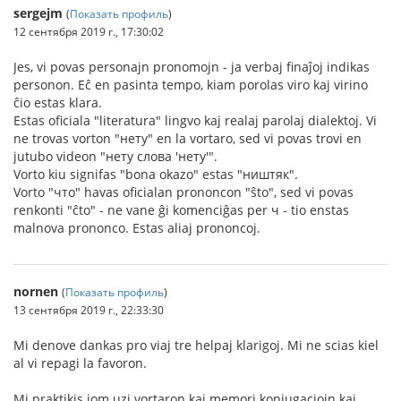
sergejm
(
Показать профиль
)
12 сентября 2019 г., 17:30:02
Jes, vi povas personajn pronomojn - ja verbaj finaĵoj indikas
personon. Eĉ en pasinta tempo, kiam porolas viro kaj virino
ĉio estas klara.
Estas oficiala "literatura" lingvo kaj realaj parolaj dialektoj. Vi
ne trovas vorton "нету" en la vortaro, sed vi povas trovi en
jutubo videon "нету слова 'нету'".
Vorto kiu signifas "bona okazo" estas "ништяк".
Vorto "что" havas oficialan prononcon "ŝto", sed vi povas
renkonti "ĉto" - ne vane ĝi komenciĝas per ч - tio enstas
malnova prononco. Estas aliaj prononcoj.
nornen
(
Показать профиль
)
13 сентября 2019 г., 22:33:30
Mi denove dankas pro viaj tre helpaj klarigoj. Mi ne scias kiel
al vi repagi la favoron.
Mi praktikis iom uzi vortaron kaj memori konjugaciojn kaj