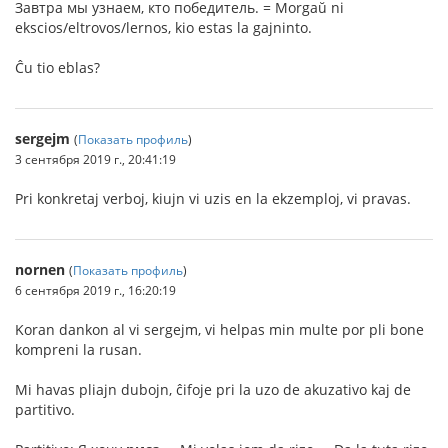
Завтра мы узнаем, кто победитель. = Morgaŭ ni
ekscios/eltrovos/lernos, kio estas la gajninto.
Ĉu tio eblas?
sergejm
(
Показать профиль
)
3 сентября 2019 г., 20:41:19
Pri konkretaj verboj, kiujn vi uzis en la ekzemploj, vi pravas.
nornen
(
Показать профиль
)
6 сентября 2019 г., 16:20:19
Koran dankon al vi sergejm, vi helpas min multe por pli bone
kompreni la rusan.
Mi havas pliajn dubojn, ĉifoje pri la uzo de akuzativo kaj de
partitivo.