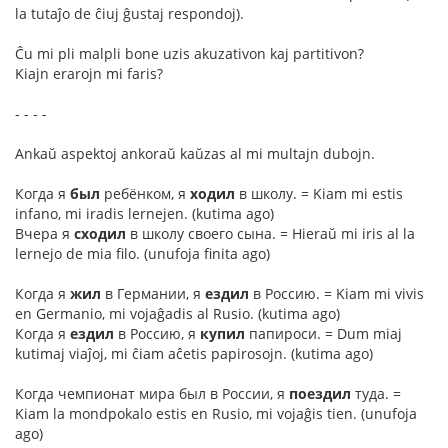
la tutaĵo de ĉiuj ĝustaj respondoj).
Ĉu mi pli malpli bone uzis akuzativon kaj partitivon?
Kiajn erarojn mi faris?
- - - -
Ankaŭ aspektoj ankoraŭ kaŭzas al mi multajn dubojn.
Когда я
был
ребёнком, я
ходил
в школу. = Kiam mi estis
infano, mi iradis lernejen. (kutima ago)
Вчера я
сходил
в школу своего сына. = Hieraŭ mi iris al la
lernejo de mia filo. (unufoja finita ago)
Когда я
жил
в Германии, я
ездил
в Россию. = Kiam mi vivis
en Germanio, mi vojaĝadis al Rusio. (kutima ago)
Когда я
ездил
в Россию, я
купил
папироси. = Dum miaj
kutimaj viaĵoj, mi ĉiam aĉetis papirosojn. (kutima ago)
Когда чемпионат мира был в России, я
поездил
туда. =
Kiam la mondpokalo estis en Rusio, mi vojaĝis tien. (unufoja
ago)