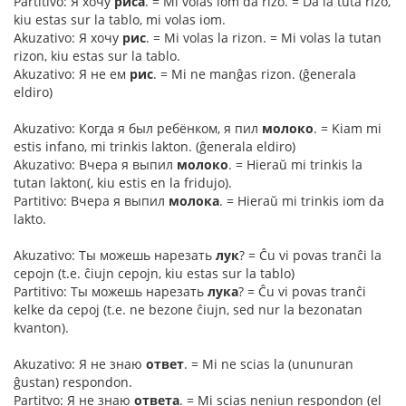
Partitivo: Я хочу
риса
. = Mi volas iom da rizo. = Da la tuta rizo,
kiu estas sur la tablo, mi volas iom.
Akuzativo: Я хочу
рис
. = Mi volas la rizon. = Mi volas la tutan
rizon, kiu estas sur la tablo.
Akuzativo: Я не ем
рис
. = Mi ne manĝas rizon. (ĝenerala
eldiro)
Akuzativo: Когда я был ребёнком, я пил
молоко
. = Kiam mi
estis infano, mi trinkis lakton. (ĝenerala eldiro)
Akuzativo: Вчера я выпил
молоко
. = Hieraŭ mi trinkis la
tutan lakton(, kiu estis en la fridujo).
Partitivo: Вчера я выпил
молока
. = Hieraŭ mi trinkis iom da
lakto.
Akuzativo: Ты можешь нарезать
лук
? = Ĉu vi povas tranĉi la
cepojn (t.e. ĉiujn cepojn, kiu estas sur la tablo)
Partitivo: Ты можешь нарезать
лука
? = Ĉu vi povas tranĉi
kelke da cepoj (t.e. ne bezone ĉiujn, sed nur la bezonatan
kvanton).
Akuzativo: Я не знаю
ответ
. = Mi ne scias la (ununuran
ĝustan) respondon.
Partitvo: Я не знаю
ответа
. = Mi scias neniun respondon (el