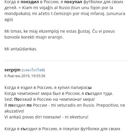
Когда я
поездил
в Россию, я
покупал
футболки для своих
детей. = Kiam mi vojaĝis al Rusio (tiun unu fojon por la
mondpokalo), mi aĉetis t-ĉemizojn por miaj infanoj. (ununura
ago)
Mi timas, ke miaj ekzemploj ne estas ĝustaj. Ĉu vi povus
bonvole korekti miajn erarojn.
Mi antaŭdankas.
sergejm
(
แสดงโปรไฟล์
)
6 กันยายน 2019, 19:55:56
Когда я ездил в Россию, я купил папирос
ы
Когда чемпионат мира был в России, я
съ
ездил туда.
Sed:
По
езжай в Россию на чемпионат мира!
Я
по
ездил
по
России - mi veturadis en Rusio. Prepozitivo, ne
akuzativo!
Vi ankaŭ povas diri поехали! - ni ekveturu!
Kогда я
съ
ездил в Россию, я покупал футболки для своих