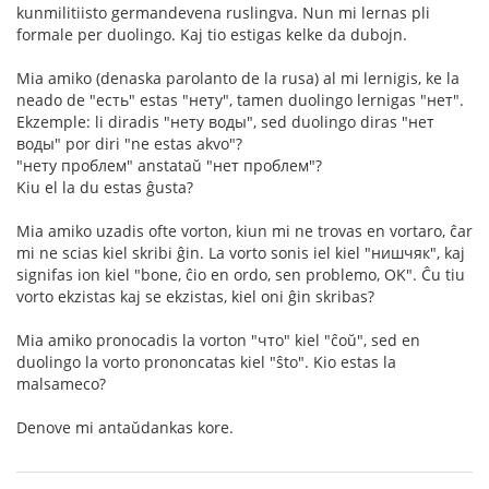
kunmilitiisto germandevena ruslingva. Nun mi lernas pli
formale per duolingo. Kaj tio estigas kelke da dubojn.
Mia amiko (denaska parolanto de la rusa) al mi lernigis, ke la
neado de "есть" estas "нету", tamen duolingo lernigas "нет".
Ekzemple: li diradis "нету воды", sed duolingo diras "нет
воды" por diri "ne estas akvo"?
"нету проблем" anstataŭ "нет проблем"?
Kiu el la du estas ĝusta?
Mia amiko uzadis ofte vorton, kiun mi ne trovas en vortaro, ĉar
mi ne scias kiel skribi ĝin. La vorto sonis iel kiel "нишчяк", kaj
signifas ion kiel "bone, ĉio en ordo, sen problemo, OK". Ĉu tiu
vorto ekzistas kaj se ekzistas, kiel oni ĝin skribas?
Mia amiko pronocadis la vorton "что" kiel "ĉoŭ", sed en
duolingo la vorto prononcatas kiel "ŝto". Kio estas la
malsameco?
Denove mi antaŭdankas kore.