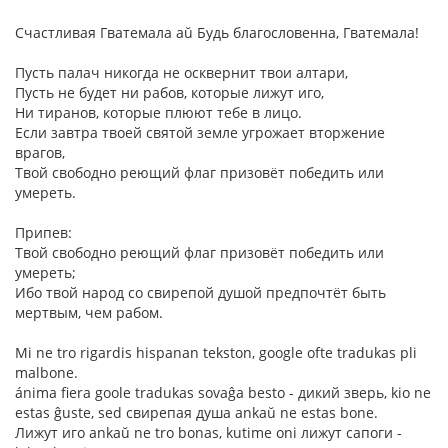
Счастливая Гватемала aŭ Будь благословенна, Гватемала!
Пусть палач никогда не осквернит твои алтари,
Пусть не будет ни рабов, которые лижут иго,
Ни тиранов, которые плюют тебе в лицо.
Если завтра твоей святой земле угрожает вторжение
врагов,
Твой свободно реющий флаг призовёт победить или
умереть.
Припев:
Твой свободно реющий флаг призовёт победить или
умереть;
Ибо твой народ со свирепой душой предпочтёт быть
мертвым, чем рабом.
Mi ne tro rigardis hispanan tekston, google ofte tradukas pli
malbone.
ánima fiera goole tradukas sovaĝa besto - дикий зверь, kio ne
estas ĝuste, sed свирепая душа ankaŭ ne estas bone.
Лижут иго ankaŭ ne tro bonas, kutime oni лижут сапоги -