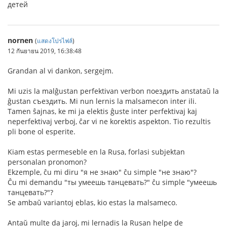
детей
nornen
(
แสดงโปรไฟล์
)
12 กันยายน 2019, 16:38:48
Grandan al vi dankon, sergejm.
Mi uzis la malĝustan perfektivan verbon поездить anstataŭ la
ĝustan съездить. Mi nun lernis la malsamecon inter ili.
Tamen ŝajnas, ke mi ja elektis ĝuste inter perfektivaj kaj
neperfektivaj verboj, ĉar vi ne korektis aspekton. Tio rezultis
pli bone ol esperite.
Kiam estas permeseble en la Rusa, forlasi subjektan
personalan pronomon?
Ekzemple, ĉu mi diru "я не знаю" ĉu simple "не знаю"?
Ĉu mi demandu "ты умеешь танцевать?" ĉu simple "умеешь
танцевать?"?
Se ambaŭ variantoj eblas, kio estas la malsameco.
Antaŭ multe da jaroj, mi lernadis la Rusan helpe de