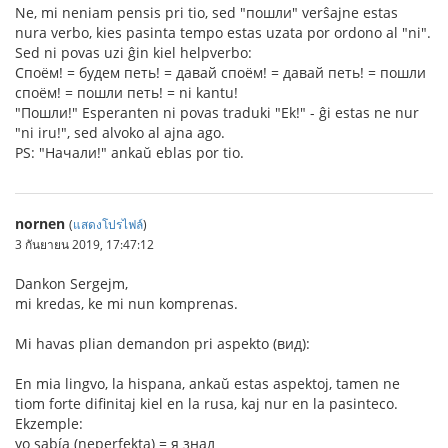
Ne, mi neniam pensis pri tio, sed "пошли" verŝajne estas
nura verbo, kies pasinta tempo estas uzata por ordono al "ni".
Sed ni povas uzi ĝin kiel helpverbo:
Споём! = будем петь! = давай споём! = давай петь! = пошли
споём! = пошли петь! = ni kantu!
"Пошли!" Esperanten ni povas traduki "Ek!" - ĝi estas ne nur
"ni iru!", sed alvoko al ajna ago.
PS: "Начали!" ankaŭ eblas por tio.
nornen
(
แสดงโปรไฟล์
)
3 กันยายน 2019, 17:47:12
Dankon Sergejm,
mi kredas, ke mi nun komprenas.
Mi havas plian demandon pri aspekto (вид):
En mia lingvo, la hispana, ankaŭ estas aspektoj, tamen ne
tiom forte difinitaj kiel en la rusa, kaj nur en la pasinteco.
Ekzemple:
yo sabía (neperfekta) = я знал