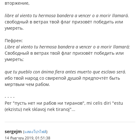
вторжение,
libre al viento tu hermosa bandera a vencer o a morir llamará.
свободный в ветрах твой флаг призовёт победить или
умереть.
Пефрен:
Libre al viento tu hermosa bandera a vencer o a morir llamará;
Свободный в ветрах твой флаг призовёт победить или
умереть;
que tu pueblo con ánima fiera antes muerto que esclavo será.
ибо твой народ со свирепой душой предпочтёт быть
мертвым чем рабом.
- - - -
Per "пусть нет ни рабов ни тиранов", mi celis diri "estu
(ekzistu) nek sklavoj nek tiranoj"...
sergejm
(
แสดงโปรไฟล์
)
14 กันยายน 2019, 01:51:38