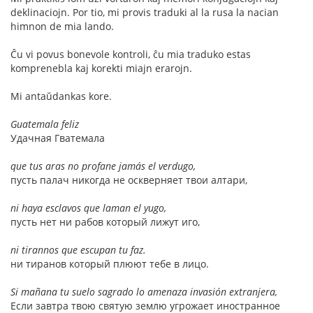
deklinaciojn. Por tio, mi provis traduki al la rusa la nacian
himnon de mia lando.
Ĉu vi povus bonevole kontroli, ĉu mia traduko estas
komprenebla kaj korekti miajn erarojn.
Mi antaŭdankas kore.
Guatemala feliz
Удачная Гватемала
que tus aras no profane jamás el verdugo,
пусть палач никогда не оскверняет твои алтари,
ni haya esclavos que laman el yugo,
пусть нет ни рабов который лижут иго,
ni tirannos que escupan tu faz.
ни тиранов который плюют тебе в лицо.
Si mañana tu suelo sagrado lo amenaza invasión extranjera,
Если завтра твою святую землю угрожает иностранное