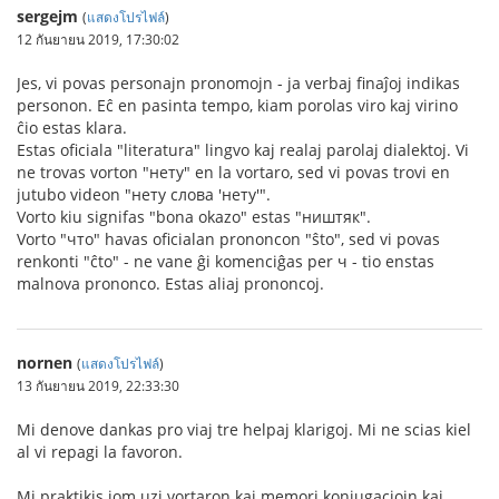
sergejm
(
แสดงโปรไฟล์
)
12 กันยายน 2019, 17:30:02
Jes, vi povas personajn pronomojn - ja verbaj finaĵoj indikas
personon. Eĉ en pasinta tempo, kiam porolas viro kaj virino
ĉio estas klara.
Estas oficiala "literatura" lingvo kaj realaj parolaj dialektoj. Vi
ne trovas vorton "нету" en la vortaro, sed vi povas trovi en
jutubo videon "нету слова 'нету'".
Vorto kiu signifas "bona okazo" estas "ништяк".
Vorto "что" havas oficialan prononcon "ŝto", sed vi povas
renkonti "ĉto" - ne vane ĝi komenciĝas per ч - tio enstas
malnova prononco. Estas aliaj prononcoj.
nornen
(
แสดงโปรไฟล์
)
13 กันยายน 2019, 22:33:30
Mi denove dankas pro viaj tre helpaj klarigoj. Mi ne scias kiel
al vi repagi la favoron.
Mi praktikis iom uzi vortaron kaj memori konjugaciojn kaj