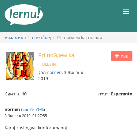
ไป
ยัง
เมนู
สารบัญ
ห้องสนทนา
ภาษาอื่น ๆ
Pri пойдём kaj пошли
Pri пойдём kaj
ตอบ
пошли
จาก
nornen
, 3 กันยายน
2019
ข้อความ
10
ภาษา:
Esperanto
nornen
(
แสดงโปรไฟล์
)
3 กันยายน 2019, 01:27:55
Karaj ruslingvaj kunforumanoj.