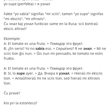
yo supe (perfekta) = я узнал
Fakte "yo sabía" signifas "mi sciis", tamen "yo supe" signifas
"mi eksciis", "mi eltrovis".
Ĉu знал kaj узнал funkcias same en la Rusa: scii kontraŭ
ekscii, eltrovi?
Ekzemple:
A: El tomate es una fruta. = Помидор это фрукт.
B: ¿En serio? Yo no
sabía
eso. = Серьёзно? Я не
знал
. = Mi ne
sciis tion ĝis nun. = Ĝis nun mi pensadis, ke tomato ne estis
frukto.
A: El tomate es una fruta. = Помидор это фрукт.
B: Sí, lo
supe
ayer. = Да. Вчера я
узнал
. = Hieraŭ mi eksciis
tion. = Antaŭhieraŭ mi ne sciis tion, sed hieraŭ mi eltrovis
tion.
Ĉu prave?
Kio pri la estonteco?