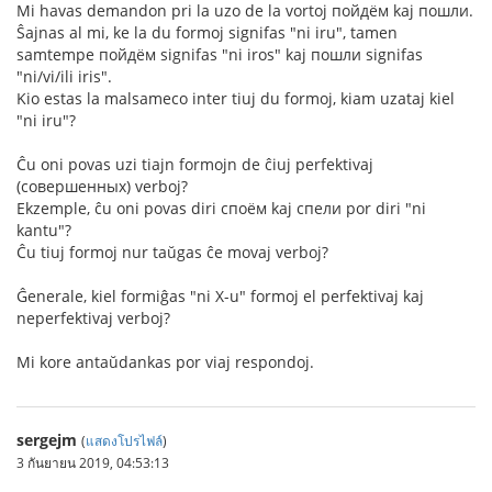
Mi havas demandon pri la uzo de la vortoj пойдём kaj пошли.
Ŝajnas al mi, ke la du formoj signifas "ni iru", tamen
samtempe пойдём signifas "ni iros" kaj пошли signifas
"ni/vi/ili iris".
Kio estas la malsameco inter tiuj du formoj, kiam uzataj kiel
"ni iru"?
Ĉu oni povas uzi tiajn formojn de ĉiuj perfektivaj
(совершенных) verboj?
Ekzemple, ĉu oni povas diri споём kaj спели por diri "ni
kantu"?
Ĉu tiuj formoj nur taŭgas ĉe movaj verboj?
Ĝenerale, kiel formiĝas "ni X-u" formoj el perfektivaj kaj
neperfektivaj verboj?
Mi kore antaŭdankas por viaj respondoj.
sergejm
(
แสดงโปรไฟล์
)
3 กันยายน 2019, 04:53:13