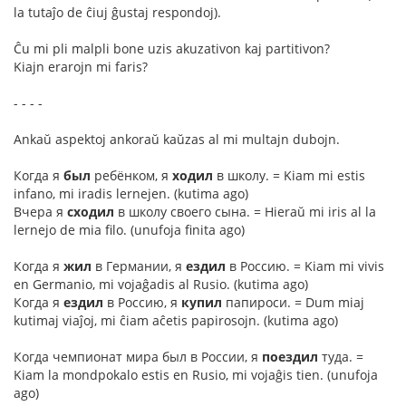
la tutaĵo de ĉiuj ĝustaj respondoj).
Ĉu mi pli malpli bone uzis akuzativon kaj partitivon?
Kiajn erarojn mi faris?
- - - -
Ankaŭ aspektoj ankoraŭ kaŭzas al mi multajn dubojn.
Когда я
был
ребёнком, я
ходил
в школу. = Kiam mi estis
infano, mi iradis lernejen. (kutima ago)
Вчера я
сходил
в школу своего сына. = Hieraŭ mi iris al la
lernejo de mia filo. (unufoja finita ago)
Когда я
жил
в Германии, я
ездил
в Россию. = Kiam mi vivis
en Germanio, mi vojaĝadis al Rusio. (kutima ago)
Когда я
ездил
в Россию, я
купил
папироси. = Dum miaj
kutimaj viaĵoj, mi ĉiam aĉetis papirosojn. (kutima ago)
Когда чемпионат мира был в России, я
поездил
туда. =
Kiam la mondpokalo estis en Rusio, mi vojaĝis tien. (unufoja
ago)