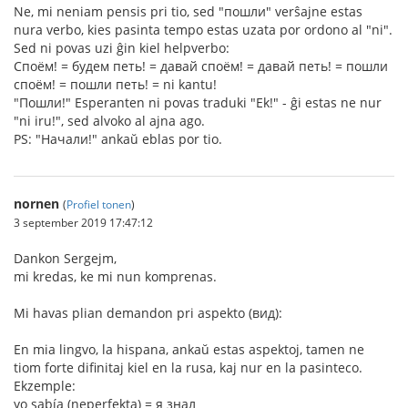
Ne, mi neniam pensis pri tio, sed "пошли" verŝajne estas
nura verbo, kies pasinta tempo estas uzata por ordono al "ni".
Sed ni povas uzi ĝin kiel helpverbo:
Споём! = будем петь! = давай споём! = давай петь! = пошли
споём! = пошли петь! = ni kantu!
"Пошли!" Esperanten ni povas traduki "Ek!" - ĝi estas ne nur
"ni iru!", sed alvoko al ajna ago.
PS: "Начали!" ankaŭ eblas por tio.
nornen
(
Profiel tonen
)
3 september 2019 17:47:12
Dankon Sergejm,
mi kredas, ke mi nun komprenas.
Mi havas plian demandon pri aspekto (вид):
En mia lingvo, la hispana, ankaŭ estas aspektoj, tamen ne
tiom forte difinitaj kiel en la rusa, kaj nur en la pasinteco.
Ekzemple:
yo sabía (neperfekta) = я знал