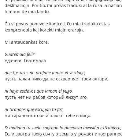
deklinaciojn. Por tio, mi provis traduki al la rusa la nacian
himnon de mia lando.
Ĉu vi povus bonevole kontroli, ĉu mia traduko estas
komprenebla kaj korekti miajn erarojn.
Mi antaŭdankas kore.
Guatemala feliz
Удачная Гватемала
que tus aras no profane jamás el verdugo,
пусть палач никогда не оскверняет твои алтари,
ni haya esclavos que laman el yugo,
пусть нет ни рабов который лижут иго,
ni tirannos que escupan tu faz.
ни тиранов который плюют тебе в лицо.
Si mañana tu suelo sagrado lo amenaza invasión extranjera,
Если завтра твою святую землю угрожает иностранное