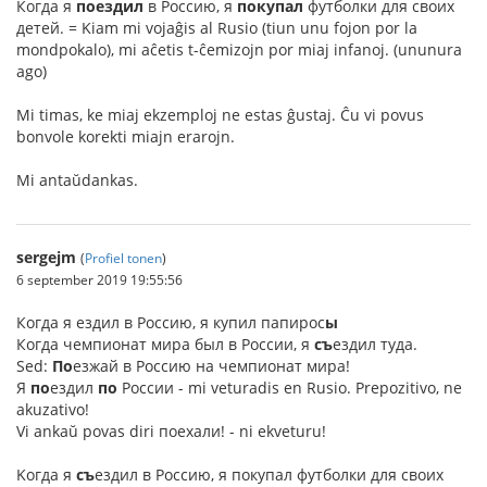
Когда я
поездил
в Россию, я
покупал
футболки для своих
детей. = Kiam mi vojaĝis al Rusio (tiun unu fojon por la
mondpokalo), mi aĉetis t-ĉemizojn por miaj infanoj. (ununura
ago)
Mi timas, ke miaj ekzemploj ne estas ĝustaj. Ĉu vi povus
bonvole korekti miajn erarojn.
Mi antaŭdankas.
sergejm
(
Profiel tonen
)
6 september 2019 19:55:56
Когда я ездил в Россию, я купил папирос
ы
Когда чемпионат мира был в России, я
съ
ездил туда.
Sed:
По
езжай в Россию на чемпионат мира!
Я
по
ездил
по
России - mi veturadis en Rusio. Prepozitivo, ne
akuzativo!
Vi ankaŭ povas diri поехали! - ni ekveturu!
Kогда я
съ
ездил в Россию, я покупал футболки для своих