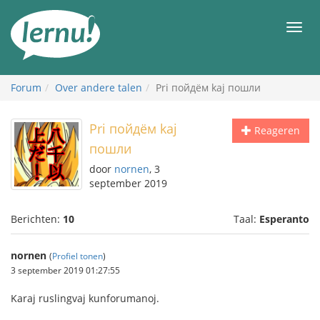
Naar
de
Men
inhoud
Forum
Over andere talen
Pri пойдём kaj пошли
Pri пойдём kaj
Reageren
пошли
door
nornen
, 3
september 2019
Berichten:
10
Taal:
Esperanto
nornen
(
Profiel tonen
)
3 september 2019 01:27:55
Karaj ruslingvaj kunforumanoj.