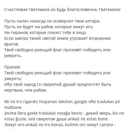
Счастливая Гватемала aŭ Будь благословенна, Гватемала!
Пусть палач никогда не осквернит твои алтари,
Пусть не будет ни рабов, которые лижут иго,
Ни тиранов, которые плюют тебе в лицо.
Если завтра твоей святой земле угрожает вторжение
врагов,
Твой свободно реющий флаг призовёт победить или
умереть.
Припев:
Твой свободно реющий флаг призовёт победить или
умереть;
Ибо твой народ со свирепой душой предпочтёт быть
мертвым, чем рабом.
Mi ne tro rigardis hispanan tekston, google ofte tradukas pli
malbone.
ánima fiera goole tradukas sovaĝa besto - дикий зверь, kio ne
estas ĝuste, sed свирепая душа ankaŭ ne estas bone.
Лижут иго ankaŭ ne tro bonas, kutime oni лижут сапоги -