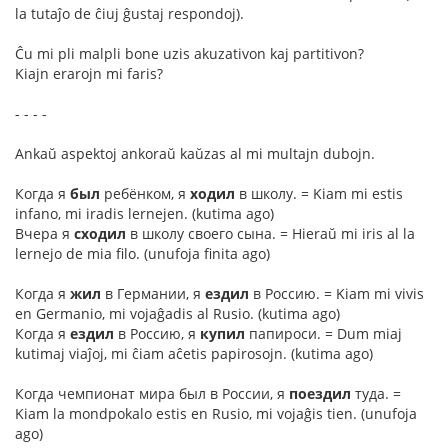
la tutaĵo de ĉiuj ĝustaj respondoj).
Ĉu mi pli malpli bone uzis akuzativon kaj partitivon?
Kiajn erarojn mi faris?
- - - -
Ankaŭ aspektoj ankoraŭ kaŭzas al mi multajn dubojn.
Когда я
был
ребёнком, я
ходил
в школу. = Kiam mi estis
infano, mi iradis lernejen. (kutima ago)
Вчера я
сходил
в школу своего сына. = Hieraŭ mi iris al la
lernejo de mia filo. (unufoja finita ago)
Когда я
жил
в Германии, я
ездил
в Россию. = Kiam mi vivis
en Germanio, mi vojaĝadis al Rusio. (kutima ago)
Когда я
ездил
в Россию, я
купил
папироси. = Dum miaj
kutimaj viaĵoj, mi ĉiam aĉetis papirosojn. (kutima ago)
Когда чемпионат мира был в России, я
поездил
туда. =
Kiam la mondpokalo estis en Rusio, mi vojaĝis tien. (unufoja
ago)