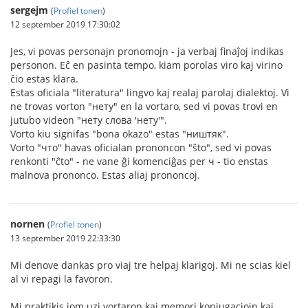
sergejm
(
Profiel tonen
)
12 september 2019 17:30:02
Jes, vi povas personajn pronomojn - ja verbaj finaĵoj indikas
personon. Eĉ en pasinta tempo, kiam porolas viro kaj virino
ĉio estas klara.
Estas oficiala "literatura" lingvo kaj realaj parolaj dialektoj. Vi
ne trovas vorton "нету" en la vortaro, sed vi povas trovi en
jutubo videon "нету слова 'нету'".
Vorto kiu signifas "bona okazo" estas "ништяк".
Vorto "что" havas oficialan prononcon "ŝto", sed vi povas
renkonti "ĉto" - ne vane ĝi komenciĝas per ч - tio enstas
malnova prononco. Estas aliaj prononcoj.
nornen
(
Profiel tonen
)
13 september 2019 22:33:30
Mi denove dankas pro viaj tre helpaj klarigoj. Mi ne scias kiel
al vi repagi la favoron.
Mi praktikis iom uzi vortaron kaj memori konjugaciojn kaj