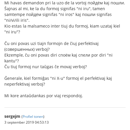
Mi havas demandon pri la uzo de la vortoj пойдём kaj пошли.
Ŝajnas al mi, ke la du formoj signifas "ni iru", tamen
samtempe пойдём signifas "ni iros" kaj пошли signifas
"ni/vi/ili iris".
Kio estas la malsameco inter tiuj du formoj, kiam uzataj kiel
"ni iru"?
Ĉu oni povas uzi tiajn formojn de ĉiuj perfektivaj
(совершенных) verboj?
Ekzemple, ĉu oni povas diri споём kaj спели por diri "ni
kantu"?
Ĉu tiuj formoj nur taŭgas ĉe movaj verboj?
Ĝenerale, kiel formiĝas "ni X-u" formoj el perfektivaj kaj
neperfektivaj verboj?
Mi kore antaŭdankas por viaj respondoj.
sergejm
(
Profiel tonen
)
3 september 2019 04:53:13