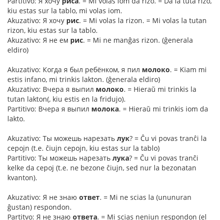
Partitivo: Я хочу
риса
. = Mi volas iom da rizo. = Da la tuta rizo,
kiu estas sur la tablo, mi volas iom.
Akuzativo: Я хочу
рис
. = Mi volas la rizon. = Mi volas la tutan
rizon, kiu estas sur la tablo.
Akuzativo: Я не ем
рис
. = Mi ne manĝas rizon. (ĝenerala
eldiro)
Akuzativo: Когда я был ребёнком, я пил
молоко
. = Kiam mi
estis infano, mi trinkis lakton. (ĝenerala eldiro)
Akuzativo: Вчера я выпил
молоко
. = Hieraŭ mi trinkis la
tutan lakton(, kiu estis en la fridujo).
Partitivo: Вчера я выпил
молока
. = Hieraŭ mi trinkis iom da
lakto.
Akuzativo: Ты можешь нарезать
лук
? = Ĉu vi povas tranĉi la
cepojn (t.e. ĉiujn cepojn, kiu estas sur la tablo)
Partitivo: Ты можешь нарезать
лука
? = Ĉu vi povas tranĉi
kelke da cepoj (t.e. ne bezone ĉiujn, sed nur la bezonatan
kvanton).
Akuzativo: Я не знаю
ответ
. = Mi ne scias la (ununuran
ĝustan) respondon.
Partitvo: Я не знаю
ответа
. = Mi scias neniun respondon (el