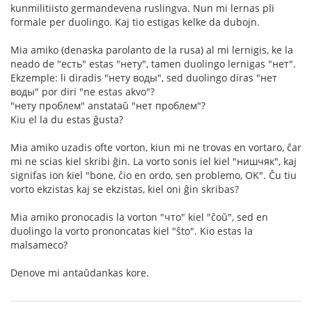
kunmilitiisto germandevena ruslingva. Nun mi lernas pli
formale per duolingo. Kaj tio estigas kelke da dubojn.
Mia amiko (denaska parolanto de la rusa) al mi lernigis, ke la
neado de "есть" estas "нету", tamen duolingo lernigas "нет".
Ekzemple: li diradis "нету воды", sed duolingo diras "нет
воды" por diri "ne estas akvo"?
"нету проблем" anstataŭ "нет проблем"?
Kiu el la du estas ĝusta?
Mia amiko uzadis ofte vorton, kiun mi ne trovas en vortaro, ĉar
mi ne scias kiel skribi ĝin. La vorto sonis iel kiel "нишчяк", kaj
signifas ion kiel "bone, ĉio en ordo, sen problemo, OK". Ĉu tiu
vorto ekzistas kaj se ekzistas, kiel oni ĝin skribas?
Mia amiko pronocadis la vorton "что" kiel "ĉoŭ", sed en
duolingo la vorto prononcatas kiel "ŝto". Kio estas la
malsameco?
Denove mi antaŭdankas kore.