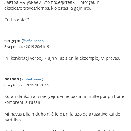
Завтра мы узнаем, кто победитель. = Morgaŭ ni
ekscios/eltrovos/lernos, kio estas la gajninto.
Ĉu tio eblas?
sergejm
(
Profiel tonen
)
3 september 2019 20:41:19
Pri konkretaj verboj, kiujn vi uzis en la ekzemploj, vi pravas.
nornen
(
Profiel tonen
)
6 september 2019 16:20:19
Koran dankon al vi sergejm, vi helpas min multe por pli bone
kompreni la rusan.
Mi havas pliajn dubojn, ĉifoje pri la uzo de akuzativo kaj de
partitivo.