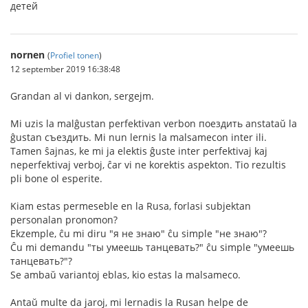
детей
nornen
(
Profiel tonen
)
12 september 2019 16:38:48
Grandan al vi dankon, sergejm.
Mi uzis la malĝustan perfektivan verbon поездить anstataŭ la
ĝustan съездить. Mi nun lernis la malsamecon inter ili.
Tamen ŝajnas, ke mi ja elektis ĝuste inter perfektivaj kaj
neperfektivaj verboj, ĉar vi ne korektis aspekton. Tio rezultis
pli bone ol esperite.
Kiam estas permeseble en la Rusa, forlasi subjektan
personalan pronomon?
Ekzemple, ĉu mi diru "я не знаю" ĉu simple "не знаю"?
Ĉu mi demandu "ты умеешь танцевать?" ĉu simple "умеешь
танцевать?"?
Se ambaŭ variantoj eblas, kio estas la malsameco.
Antaŭ multe da jaroj, mi lernadis la Rusan helpe de