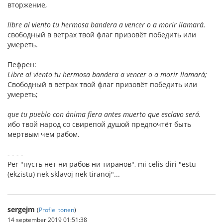
вторжение,
libre al viento tu hermosa bandera a vencer o a morir llamará.
свободный в ветрах твой флаг призовёт победить или
умереть.
Пефрен:
Libre al viento tu hermosa bandera a vencer o a morir llamará;
Свободный в ветрах твой флаг призовёт победить или
умереть;
que tu pueblo con ánima fiera antes muerto que esclavo será.
ибо твой народ со свирепой душой предпочтёт быть
мертвым чем рабом.
- - - -
Per "пусть нет ни рабов ни тиранов", mi celis diri "estu
(ekzistu) nek sklavoj nek tiranoj"...
sergejm
(
Profiel tonen
)
14 september 2019 01:51:38