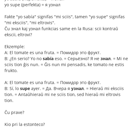
yo supe (perfekta) = я узнал
Fakte "yo sabía" signifas "mi sciis", tamen "yo supe" signifas
"mi eksciis", "mi eltrovis".
Ĉu знал kaj узнал funkcias same en la Rusa: scii kontraŭ
ekscii, eltrovi?
Ekzemple:
A: El tomate es una fruta. = Помидор это фрукт.
B: ¿En serio? Yo no
sabía
eso. = Серьёзно? Я не
знал
. = Mi ne
sciis tion ĝis nun. = Ĝis nun mi pensadis, ke tomato ne estis
frukto.
A: El tomate es una fruta. = Помидор это фрукт.
B: Sí, lo
supe
ayer. = Да. Вчера я
узнал
. = Hieraŭ mi eksciis
tion. = Antaŭhieraŭ mi ne sciis tion, sed hieraŭ mi eltrovis
tion.
Ĉu prave?
Kio pri la estonteco?