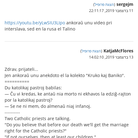
sergejm
(
הצגת פרופיל
)
11 בדצמבר 2019, 22:11:17
https://youtu.be/yLwSIU3LIpo
ankoraŭ unu video pri
interslava, sed en la rusa el Talino
KatjaMcFlores
(
הצגת פרופיל
)
13 בדצמבר 2019, 14:02:10
Zdrav, prijateli...
Jen ankoraŭ unu anekdoto el la kolekto "Kruko kaj Baniko".
==========
Du katolikaj pastroj babilas:
— Ĉu vi kredas, ke antaŭ nia morto ni ekhavos la edziĝ-rajton
por la katolikaj pastroj?
— Se ne ni mem, do almenaŭ niaj infanoj.
----------
Two Catholic priests are talking.
"Do you believe that before our death we'll get the marriage
right for the Catholic priests?"
"If not ourselves, then at least our children."