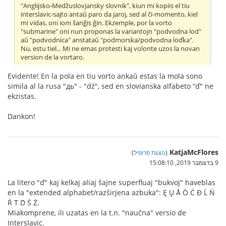
"Anglijsko-Medžuslovjansky slovnik", kiun mi kopiis el tiu
interslavic-sajto antaŭ paro da jaroj, sed al ĉi-momento, kiel
mi vidas, oni iom ŝanĝis ĝin. Ekzemple, por la vorto
"submarine" oni nun proponas la variantojn "podvodna lod"
aŭ "podvodnica" anstataŭ "podmorska/podvodna loďka".
Nu, estu tiel... Mi ne emas protesti kaj volonte uzos la novan
version de la vortaro.
Evidente! En la pola en tiu vorto ankaŭ estas la mola sono
simila al la rusa "дь" - "dź", sed en slovianska alfabeto ”ď" ne
ekzistas.
Dankon!
KatjaMcFlores
(
הצגת פרופיל
)
9 בדצמבר 2019, 15:08:10
La litero "ď" kaj kelkaj aliaj ŝajne superfluaj "bukvoj" haveblas
en la "extended alphabet/razširjena azbuka": Ę Ų Å Ò Ć Đ Ĺ Ń
Ŕ T́ D́ Ś Ź.
Miakomprene, ili uzatas en la t.n. "naučna" versio de
Interslavic.