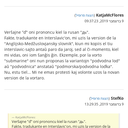
KatjaMcFlores
(
הצגת פרופיל
)
9 בדצמבר 2019, 09:37:23
Verŝajne ”ď" oni prononcu kiel la rusan "дь".
Fakte, tradukante en Interslavic'on, mi uzis la version de la
"Anglijsko-Medžuslovjansky slovnik", kiun mi kopiis el tiu
interslavic-sajto antaŭ paro da jaroj, sed al ĉi-momento, kiel
mi vidas, oni iom ŝanĝis ĝin. Ekzemple, por la vorto
"submarine" oni nun proponas la variantojn "podvodna lod"
aŭ "podvodnica" anstataŭ "podmorska/podvodna loďka".
Nu, estu tiel... Mi ne emas protesti kaj volonte uzos la novan
version de la vortaro.
StefKo
(
הצגת פרופיל
)
9 בדצמבר 2019, 13:29:35
KatjaMcFlores:
Verŝajne ”ď" oni prononcu kiel la rusan "дь".
Fakte, tradukante en Interslavic'on, mi uzis la version de la