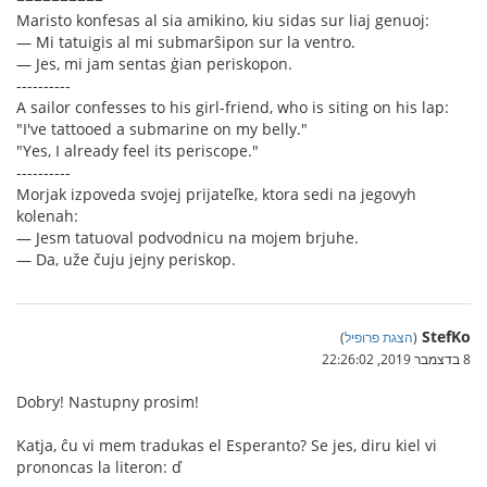
Maristo konfesas al sia amikino, kiu sidas sur liaj genuoj:
— Mi tatuigis al mi submarŝipon sur la ventro.
— Jes, mi jam sentas ġian periskopon.
----------
A sailor confesses to his girl-friend, who is siting on his lap:
"I've tattooed a submarine on my belly."
"Yes, I already feel its periscope."
----------
Morjak izpoveda svojej prijateľke, ktora sedi na jegovyh
kolenah:
— Jesm tatuoval podvodnicu na mojem brjuhe.
— Da, uže čuju jejny periskop.
StefKo
(
הצגת פרופיל
)
8 בדצמבר 2019, 22:26:02
Dobry! Nastupny prosim!
Katja, ĉu vi mem tradukas el Esperanto? Se jes, diru kiel vi
prononcas la literon: ď