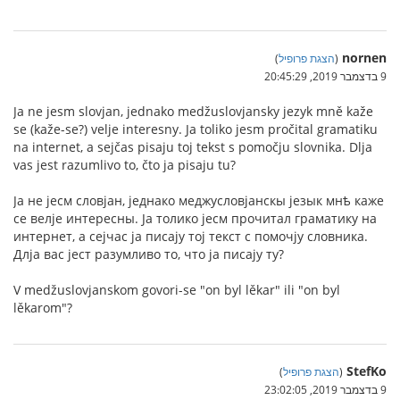
nornen
(
הצגת פרופיל
)
9 בדצמבר 2019, 20:45:29
Ja ne jesm slovjan, jednako medžuslovjansky jezyk mně kaže
se (kaže-se?) velje interesny. Ja toliko jesm pročital gramatiku
na internet, a sejčas pisaju toj tekst s pomočju slovnika. Dlja
vas jest razumlivo to, čto ja pisaju tu?
Jа не jесм словjан, jеднако меджусловjанскы jезык мнѣ каже
се велjе интересны. Jа толико jесм прочитал граматику на
интернет, а сеjчас jа писаjу тоj текст с помочjу словника.
Длjа вас jест разумливо то, что jа писаjу ту?
V medžuslovjanskom govori-se "on byl lěkar" ili "on byl
lěkarom"?
StefKo
(
הצגת פרופיל
)
9 בדצמבר 2019, 23:02:05