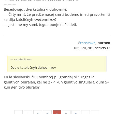
----------
Besedovajut dva katoličski duhovniki:
— Či ty mniš, že predže našej smrti budemo imeti pravo ženiti
se dlja katoličnyh svečennikov?
— Jestli ne my sami, togda ponje naše deti.
nornen
(
הצגת פרופיל
)
13 בדצמבר 2019, 16:10:20
KatjaMcFlores:
Dvoie katoločnyh duhovnikov
En la slovianski, ĉiuj nombroj pli grandaj ol 1 regas la
genitivon pluralan, kaj ne 2 - 4 kun genitivo singulara, dum 5+
kun genitivo pluralo?