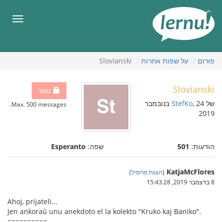
תוכן
עניינים
תפריט
פורום
על שפות אחרות
Slovianski
Slovianski
סגור
של
StefKo
, 24 בנובמבר
Max. 500 messages.
2019
הודעות:
501
שפה:
Esperanto
KatjaMcFlores
(
הצגת פרופיל
)
8 בדצמבר 2019, 15:43:28
Ahoj, prijateli...
Jen ankoraŭ unu anekdoto el la kolekto "Kruko kaj Baniko".
==========