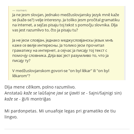
nornen:
Ja ne jesm slovjan, jednako medžuslovjansky jezyk mně kaže
se (kaže-se?) velje interesny. Ja toliko jesm pročital gramatiku
na internet, a sejčas pisaju toj tekst s pomočju slovnika. Dlja
vas jest razumlivo to, čto ja pisaju tu?
Jа не jесм словjан, jеднако меджусловjанскы jезык мнѣ
каже се велjе интересны. Jа толико jесм прочитал
граматику на интернет, а сеjчас jа писаjу тоj текст с
помочjу словника. Длjа вас jест разумливо то, что jа
писаjу ту?
V medžuslovjanskom govori-se "on byl lěkar" ili "on byl
lěkarom"?
Dlja mene cělkom, polno razumlivo.
Anstataŭ
kaže se
laŭŝajne
javi se
(
javiti se
- ŝajni/ŝajnigi sin)
kaže se
- ĝi/li montriĝas
Mi pardonpetas. Mi unuafoje legas pri gramatiko de tiu
lingvo.