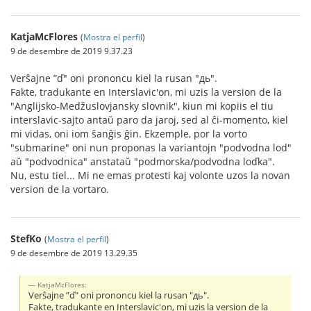
KatjaMcFlores
(
Mostra el perfil
)
9 de desembre de 2019 9.37.23
Verŝajne ”ď" oni prononcu kiel la rusan "дь".
Fakte, tradukante en Interslavic'on, mi uzis la version de la
"Anglijsko-Medžuslovjansky slovnik", kiun mi kopiis el tiu
interslavic-sajto antaŭ paro da jaroj, sed al ĉi-momento, kiel
mi vidas, oni iom ŝanĝis ĝin. Ekzemple, por la vorto
"submarine" oni nun proponas la variantojn "podvodna lod"
aŭ "podvodnica" anstataŭ "podmorska/podvodna loďka".
Nu, estu tiel... Mi ne emas protesti kaj volonte uzos la novan
version de la vortaro.
StefKo
(
Mostra el perfil
)
9 de desembre de 2019 13.29.35
KatjaMcFlores:
Verŝajne ”ď" oni prononcu kiel la rusan "дь".
Fakte, tradukante en Interslavic'on, mi uzis la version de la