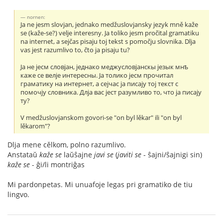
nornen:
Ja ne jesm slovjan, jednako medžuslovjansky jezyk mně kaže
se (kaže-se?) velje interesny. Ja toliko jesm pročital gramatiku
na internet, a sejčas pisaju toj tekst s pomočju slovnika. Dlja
vas jest razumlivo to, čto ja pisaju tu?
Jа не jесм словjан, jеднако меджусловjанскы jезык мнѣ
каже се велjе интересны. Jа толико jесм прочитал
граматику на интернет, а сеjчас jа писаjу тоj текст с
помочjу словника. Длjа вас jест разумливо то, что jа писаjу
ту?
V medžuslovjanskom govori-se "on byl lěkar" ili "on byl
lěkarom"?
Dlja mene cělkom, polno razumlivo.
Anstataŭ
kaže se
laŭŝajne
javi se
(
javiti se
- ŝajni/ŝajnigi sin)
kaže se
- ĝi/li montriĝas
Mi pardonpetas. Mi unuafoje legas pri gramatiko de tiu
lingvo.