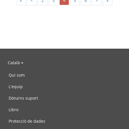
4
«
<
2
3
5
6
>
»
Català
Qui som
L'equip
Dóna'ns suport
Libro
Protecció de dades