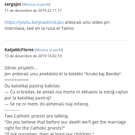
sergejm
(
Mostra el perfil
)
11 de desembre de 2019 22.11.17
https://youtu.be/yLwSIU3LIpo
ankoraŭ unu video pri
interslava, sed en la rusa el Talino
KatjaMcFlores
(
Mostra el perfil
)
13 de desembre de 2019 14.02.10
Zdrav, prijateli...
Jen ankoraŭ unu anekdoto el la kolekto "Kruko kaj Baniko".
==========
Du katolikaj pastroj babilas:
— Ĉu vi kredas, ke antaŭ nia morto ni ekhavos la edziĝ-rajton
por la katolikaj pastroj?
— Se ne ni mem, do almenaŭ niaj infanoj.
----------
Two Catholic priests are talking.
"Do you believe that before our death we'll get the marriage
right for the Catholic priests?"
"If not ourselves, then at least our children."