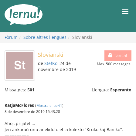
Al
contingut
Men
Fòrum
Sobre altres llengües
Slovianski
Slovianski
Tancat
de
StefKo
, 24 de
Max. 500 messages.
novembre de 2019
Missatges:
501
Llengua:
Esperanto
KatjaMcFlores
(
Mostra el perfil
)
8 de desembre de 2019 15.43.28
Ahoj, prijateli...
Jen ankoraŭ unu anekdoto el la kolekto "Kruko kaj Baniko".
==========