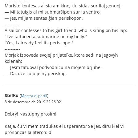
Maristo konfesas al sia amikino, kiu sidas sur liaj genuoj:
— Mi tatuigis al mi submarŝipon sur la ventro.
— Jes, mi jam sentas ġian periskopon.
----------
A sailor confesses to his girl-friend, who is siting on his lap:
"I've tattooed a submarine on my belly."
"Yes, I already feel its periscope."
----------
Morjak izpoveda svojej prijateľke, ktora sedi na jegovyh
kolenah:
— Jesm tatuoval podvodnicu na mojem brjuhe.
— Da, uže čuju jejny periskop.
StefKo
(
Mostra el perfil
)
8 de desembre de 2019 22.26.02
Dobry! Nastupny prosim!
Katja, ĉu vi mem tradukas el Esperanto? Se jes, diru kiel vi
prononcas la literon: ď