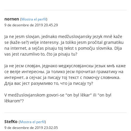
nornen
(
Mostra el perfil
)
9 de desembre de 2019 20.45.29
Ja ne jesm slovjan, jednako medžuslovjansky jezyk mně kaže
se (kaže-se?) velje interesny. Ja toliko jesm pročital gramatiku
na internet, a sejčas pisaju toj tekst s pomočju slovnika. Dlja
vas jest razumlivo to, čto ja pisaju tu?
Jа не jесм словjан, jеднако меджусловjанскы jезык мнѣ каже
се велjе интересны. Jа толико jесм прочитал граматику на
интернет, а сеjчас jа писаjу тоj текст с помочjу словника.
Длjа вас jест разумливо то, что jа писаjу ту?
V medžuslovjanskom govori-se "on byl lěkar" ili "on byl
lěkarom"?
StefKo
(
Mostra el perfil
)
9 de desembre de 2019 23.02.05