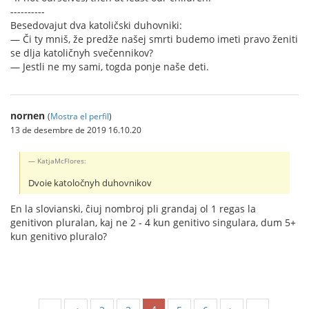
----------
Besedovajut dva katoličski duhovniki:
— Či ty mniš, že predže našej smrti budemo imeti pravo ženiti
se dlja katoličnyh svečennikov?
— Jestli ne my sami, togda ponje naše deti.
nornen
(
Mostra el perfil
)
13 de desembre de 2019 16.10.20
KatjaMcFlores:
Dvoie katoločnyh duhovnikov
En la slovianski, ĉiuj nombroj pli grandaj ol 1 regas la
genitivon pluralan, kaj ne 2 - 4 kun genitivo singulara, dum 5+
kun genitivo pluralo?