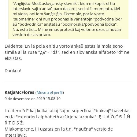
"Anglijsko-Medžuslovjansky slovnik", kiun mi kopiis el tiu
interslavic-sajto antaŭ paro da jaroj, sed al ĉi-momento, kiel
mi vidas, oni iom ŝanĝis ĝin. Ekzemple, por la vorto
"submarine" oni nun proponas la variantojn "podvodna lod"
aŭ "podvodnica" anstataŭ "podmorska/podvodna loďka".
Nu, estu tiel... Mi ne emas protesti kaj volonte uzos la novan
version de la vortaro.
Evidente! En la pola en tiu vorto ankaŭ estas la mola sono
simila al la rusa "дь" - "dź", sed en slovianska alfabeto ”ď" ne
ekzistas.
Dankon!
KatjaMcFlores
(
Mostra el perfil
)
9 de desembre de 2019 15.08.10
La litero "ď" kaj kelkaj aliaj ŝajne superfluaj "bukvoj" haveblas
en la "extended alphabet/razširjena azbuka": Ę Ų Å Ò Ć Đ Ĺ Ń
Ŕ T́ D́ Ś Ź.
Miakomprene, ili uzatas en la t.n. "naučna" versio de
Interslavic.