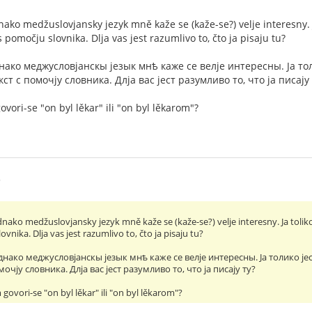
dnako medžuslovjansky jezyk mně kaže se (kaže-se?) velje interesny. 
 s pomočju slovnika. Dlja vas jest razumlivo to, čto ja pisaju tu?
еднако меджусловjанскы jезык мнѣ каже се велjе интересны. Jа т
екст с помочjу словника. Длjа вас jест разумливо то, что jа писаjу 
ori-se "on byl lěkar" ili "on byl lěkarom"?
5
ednako medžuslovjansky jezyk mně kaže se (kaže-se?) velje interesny. Ja toliko
ovnika. Dlja vas jest razumlivo to, čto ja pisaju tu?
 jеднако меджусловjанскы jезык мнѣ каже се велjе интересны. Jа толико jе
омочjу словника. Длjа вас jест разумливо то, что jа писаjу ту?
ovori-se "on byl lěkar" ili "on byl lěkarom"?