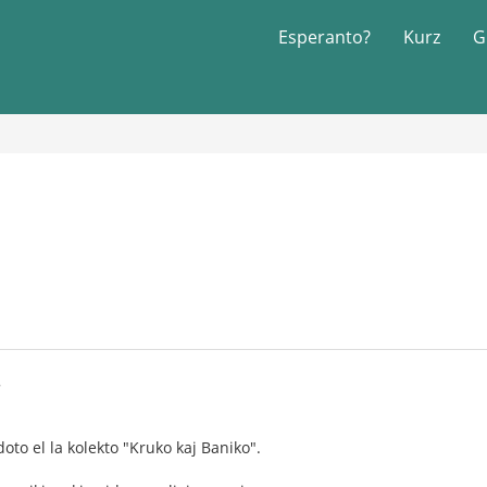
Esperanto?
Kurz
G
8
to el la kolekto "Kruko kaj Baniko".