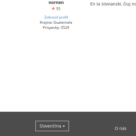
nornen
En la slovianski, ĉiuj 
55
Zobraziť profil
Krajina: Guatemala
Príspevky: 3529
Slovenčina
O nás