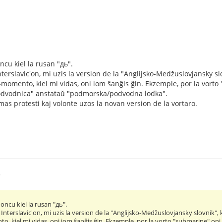
ncu kiel la rusan "дь".
terslavic'on, mi uzis la version de la "Anglijsko-Medžuslovjansky slov
ĉi-momento, kiel mi vidas, oni iom ŝanĝis ĝin. Ekzemple, por la vor
odvodnica" anstataŭ "podmorska/podvodna loďka".
emas protesti kaj volonte uzos la novan version de la vortaro.
5
oncu kiel la rusan "дь".
Interslavic'on, mi uzis la version de la "Anglijsko-Medžuslovjansky slovnik", k
nto, kiel mi vidas, oni iom ŝanĝis ĝin. Ekzemple, por la vorto "submarine" o