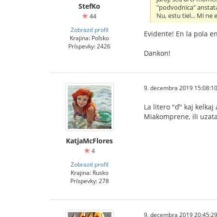
StefKo
"podvodnica" ansta
Nu, estu tiel... Mi n
44
Zobraziť profil
Evidente! En la pola en
Krajina: Poľsko
Príspevky: 2426
Dankon!
9. decembra 2019 15:08:1
La litero "ď" kaj kelka
Miakomprene, ili uzatas
KatjaMcFlores
4
Zobraziť profil
Krajina: Rusko
Príspevky: 278
9. decembra 2019 20:45:2