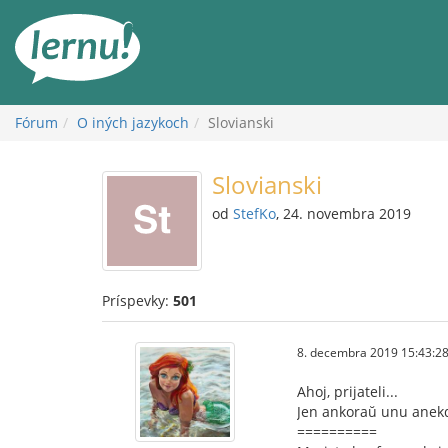
Späť
na
obsah
Fórum
O iných jazykoch
Slovianski
Slovianski
od
StefKo
, 24. novembra 2019
Príspevky:
501
8. decembra 2019 15:43:2
Ahoj, prijateli...
Jen ankoraŭ unu anekdo
==========