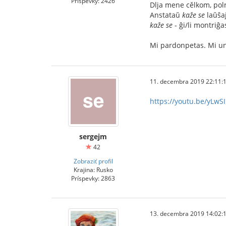
Príspevky: 2426
Dlja mene cělkom, pol
Anstataŭ
kaže se
laŭŝa
kaže se
- ĝi/li montriĝa
Mi pardonpetas. Mi unu
11. decembra 2019 22:11:
https://youtu.be/yLwS
sergejm
42
Zobraziť profil
Krajina: Rusko
Príspevky: 2863
13. decembra 2019 14:02: