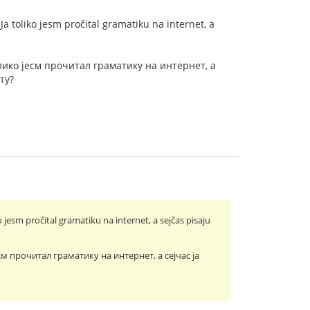
Ja toliko jesm pročital gramatiku na internet, a
олико jесм прочитал граматику на интернет, а
ту?
 jesm pročital gramatiku na internet, a sejčas pisaju
см прочитал граматику на интернет, а сеjчас jа