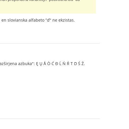
d en slovianska alfabeto ”ď" ne ekzistas.
zširjena azbuka": Ę Ų Å Ò Ć Đ Ĺ Ń Ŕ T́ D́ Ś Ź.