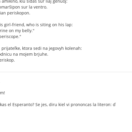
 amikino, kiu sidas sur liaj genuoj:
bmarŝipon sur la ventro.
ġian periskopon.
s girl-friend, who is siting on his lap:
rine on my belly."
 periscope."
 prijateľke, ktora sedi na jegovyh kolenah:
odnicu na mojem brjuhe.
eriskop.
2
im!
as el Esperanto? Se jes, diru kiel vi prononcas la literon: ď