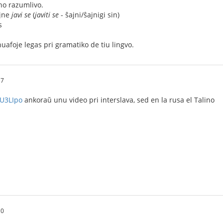
no razumlivo.
jne
javi se
(
javiti se
- ŝajni/ŝajnigi sin)
s
afoje legas pri gramatiko de tiu lingvo.
17
IU3LIpo
ankoraŭ unu video pri interslava, sed en la rusa el Talino
10