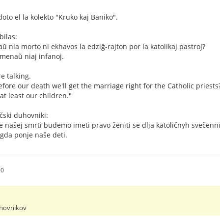
to el la kolekto "Kruko kaj Baniko".
bilas:
ŭ nia morto ni ekhavos la edziĝ-rajton por la katolikaj pastroj?
menaŭ niaj infanoj.
e talking.
fore our death we'll get the marriage right for the Catholic priests
 at least our children."
čski duhovniki:
e našej smrti budemo imeti pravo ženiti se dlja katoličnyh svečenn
ogda ponje naše deti.
20
uhovnikov