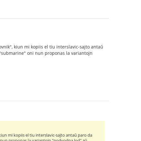
nik", kiun mi kopiis el tiu interslavic-sajto antaŭ
to "submarine" oni nun proponas la variantojn
iun mi kopiis el tiu interslavic-sajto antaŭ paro da
ni nun proponas la variantojn "podvodna lod" aŭ