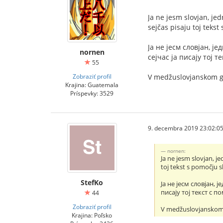
Ja ne jesm slovjan, je
sejčas pisaju toj tekst
Jа не jесм словjан, j
nornen
сеjчас jа писаjу тоj т
55
Zobraziť profil
V medžuslovjanskom gov
Krajina: Guatemala
Príspevky: 3529
9. decembra 2019 23:02:0
nornen:
Ja ne jesm slovjan, j
toj tekst s pomočju sl
StefKo
Jа не jесм словjан,
писаjу тоj текст с п
44
Zobraziť profil
V medžuslovjanskom g
Krajina: Poľsko