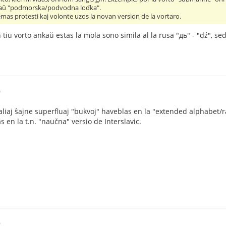
taŭ "podmorska/podvodna loďka".
e emas protesti kaj volonte uzos la novan version de la vortaro.
 tiu vorto ankaŭ estas la mola sono simila al la rusa "дь" - "dź", se
0
j aliaj ŝajne superfluaj "bukvoj" haveblas en la "extended alphabet/ra
 en la t.n. "naučna" versio de Interslavic.
9