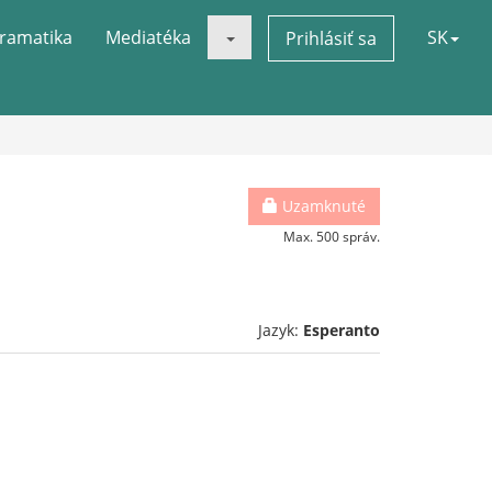
ramatika
Mediatéka
SK
Prihlásiť sa
Uzamknuté
Max. 500 správ.
Jazyk:
Esperanto