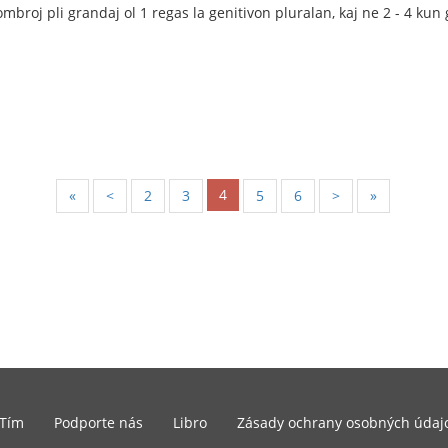
nombroj pli grandaj ol 1 regas la genitivon pluralan, kaj ne 2 - 4 ku
4
«
<
2
3
5
6
>
»
Tím
Podporte nás
Libro
Zásady ochrany osobných údaj