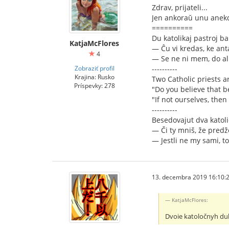
Zdrav, prijateli...
Jen ankoraŭ unu anekdo
==========
Du katolikaj pastroj ba
KatjaMcFlores
— Ĉu vi kredas, ke anta
4
— Se ne ni mem, do al
Zobraziť profil
----------
Krajina: Rusko
Two Catholic priests ar
Príspevky: 278
"Do you believe that be
"If not ourselves, then
----------
Besedovajut dva katoli
— Či ty mniš, že predž
— Jestli ne my sami, t
13. decembra 2019 16:10:
KatjaMcFlores:
Dvoie katoločnyh d