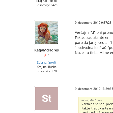
Krajina: Poľsko
Príspevky: 2426
9. decembra 2019 9:37:23
Verŝajne ”ď" oni prono
Fakte, tradukante en In
paro da jaroj, sed al 
"podvodna lod" aŭ "p
KatjaMcFlores
Nu, estu tiel... Mi ne 
4
Zobraziť profil
Krajina: Rusko
Príspevky: 278
9. decembra 2019 13:29:3
KatjaMcFlores:
Verŝajne ”ď" oni pron
Fakte, tradukante en 
jaroj, sed al ĉi-mome