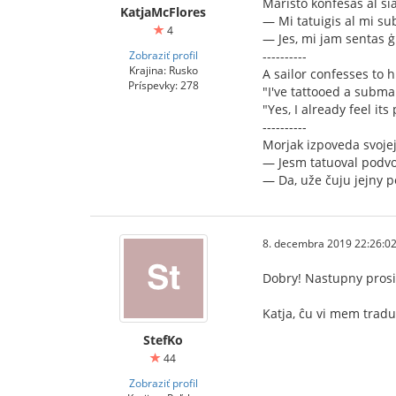
Maristo konfesas al sia
KatjaMcFlores
— Mi tatuigis al mi su
4
— Jes, mi jam sentas 
Zobraziť profil
----------
Krajina: Rusko
A sailor confesses to hi
Príspevky: 278
"I've tattooed a subma
"Yes, I already feel its
----------
Morjak izpoveda svojej
— Jesm tatuoval podv
— Da, uže čuju jejny p
8. decembra 2019 22:26:0
Dobry! Nastupny pros
Katja, ĉu vi mem traduk
StefKo
44
Zobraziť profil