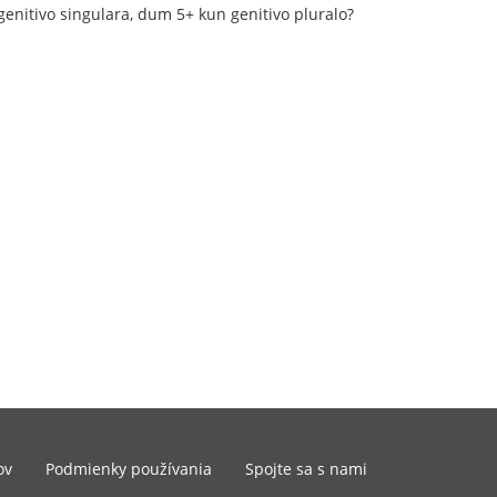
n genitivo singulara, dum 5+ kun genitivo pluralo?
ov
Podmienky používania
Spojte sa s nami