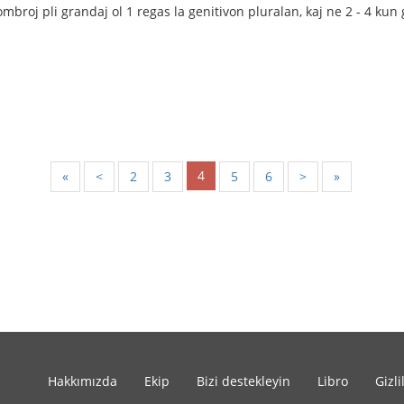
nombroj pli grandaj ol 1 regas la genitivon pluralan, kaj ne 2 - 4 ku
4
«
<
2
3
5
6
>
»
Hakkımızda
Ekip
Bizi destekleyin
Libro
Gizli