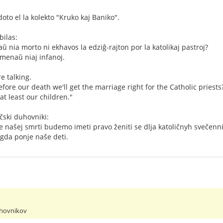
to el la kolekto "Kruko kaj Baniko".
bilas:
ŭ nia morto ni ekhavos la edziĝ-rajton por la katolikaj pastroj?
menaŭ niaj infanoj.
e talking.
fore our death we'll get the marriage right for the Catholic priests
 at least our children."
čski duhovniki:
e našej smrti budemo imeti pravo ženiti se dlja katoličnyh svečenn
ogda ponje naše deti.
uhovnikov