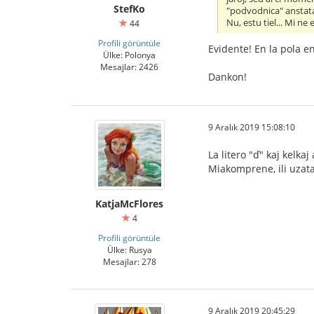
StefKo
"podvodnica" ansta
Nu, estu tiel... Mi n
44
Profili görüntüle
Evidente! En la pola en
Ülke: Polonya
Mesajlar: 2426
Dankon!
9 Aralık 2019 15:08:10
La litero "ď" kaj kelka
Miakomprene, ili uzatas
KatjaMcFlores
4
Profili görüntüle
Ülke: Rusya
Mesajlar: 278
9 Aralık 2019 20:45:29