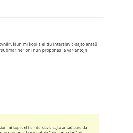
nik", kiun mi kopiis el tiu interslavic-sajto antaŭ
to "submarine" oni nun proponas la variantojn
iun mi kopiis el tiu interslavic-sajto antaŭ paro da
ni nun proponas la variantojn "podvodna lod" aŭ