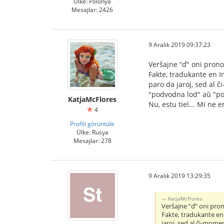
Ülke: Polonya
Mesajlar: 2426
9 Aralık 2019 09:37:23
Verŝajne ”ď" oni prono
Fakte, tradukante en In
paro da jaroj, sed al 
"podvodna lod" aŭ "p
KatjaMcFlores
Nu, estu tiel... Mi ne 
4
Profili görüntüle
Ülke: Rusya
Mesajlar: 278
9 Aralık 2019 13:29:35
KatjaMcFlores:
Verŝajne ”ď" oni pron
Fakte, tradukante en 
jaroj, sed al ĉi-mome