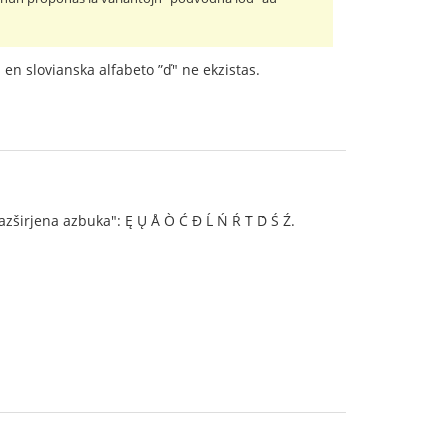
d en slovianska alfabeto ”ď" ne ekzistas.
zširjena azbuka": Ę Ų Å Ò Ć Đ Ĺ Ń Ŕ T́ D́ Ś Ź.