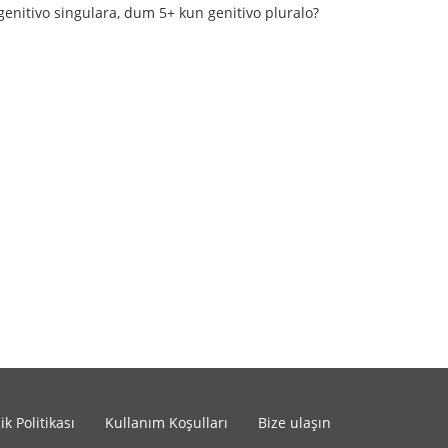
n genitivo singulara, dum 5+ kun genitivo pluralo?
lik Politikası
Kullanım Koşulları
Bize ulaşın