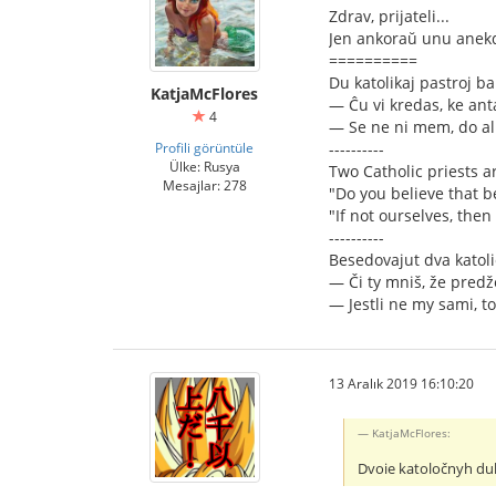
Zdrav, prijateli...
Jen ankoraŭ unu anekdo
==========
Du katolikaj pastroj ba
KatjaMcFlores
— Ĉu vi kredas, ke anta
4
— Se ne ni mem, do al
Profili görüntüle
----------
Ülke: Rusya
Two Catholic priests ar
Mesajlar: 278
"Do you believe that be
"If not ourselves, then
----------
Besedovajut dva katoli
— Či ty mniš, že predž
— Jestli ne my sami, t
13 Aralık 2019 16:10:20
KatjaMcFlores:
Dvoie katoločnyh d