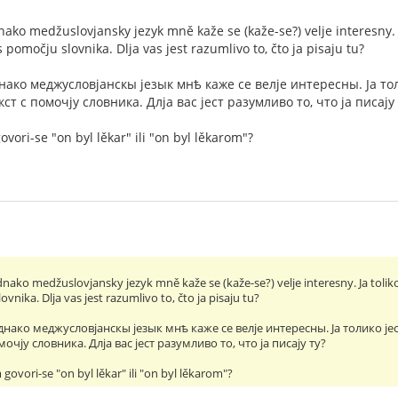
dnako medžuslovjansky jezyk mně kaže se (kaže-se?) velje interesny. 
 s pomočju slovnika. Dlja vas jest razumlivo to, čto ja pisaju tu?
еднако меджусловjанскы jезык мнѣ каже се велjе интересны. Jа т
екст с помочjу словника. Длjа вас jест разумливо то, что jа писаjу 
ori-se "on byl lěkar" ili "on byl lěkarom"?
ednako medžuslovjansky jezyk mně kaže se (kaže-se?) velje interesny. Ja toliko
ovnika. Dlja vas jest razumlivo to, čto ja pisaju tu?
 jеднако меджусловjанскы jезык мнѣ каже се велjе интересны. Jа толико jе
омочjу словника. Длjа вас jест разумливо то, что jа писаjу ту?
ovori-se "on byl lěkar" ili "on byl lěkarom"?