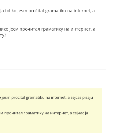
Ja toliko jesm pročital gramatiku na internet, a
олико jесм прочитал граматику на интернет, а
ту?
 jesm pročital gramatiku na internet, a sejčas pisaju
см прочитал граматику на интернет, а сеjчас jа