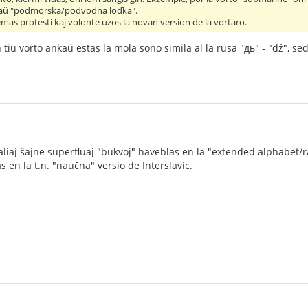
taŭ "podmorska/podvodna loďka".
e emas protesti kaj volonte uzos la novan version de la vortaro.
 tiu vorto ankaŭ estas la mola sono simila al la rusa "дь" - "dź", se
j aliaj ŝajne superfluaj "bukvoj" haveblas en la "extended alphabet/ra
 en la t.n. "naučna" versio de Interslavic.