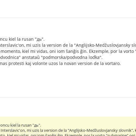
ncu kiel la rusan "дь".
terslavic'on, mi uzis la version de la "Anglijsko-Medžuslovjansky slov
ĉi-momento, kiel mi vidas, oni iom ŝanĝis ĝin. Ekzemple, por la vor
odvodnica" anstataŭ "podmorska/podvodna loďka".
emas protesti kaj volonte uzos la novan version de la vortaro.
oncu kiel la rusan "дь".
Interslavic'on, mi uzis la version de la "Anglijsko-Medžuslovjansky slovnik", k
nto, kiel mi vidas, oni iom ŝanĝis ĝin. Ekzemple, por la vorto "submarine" o