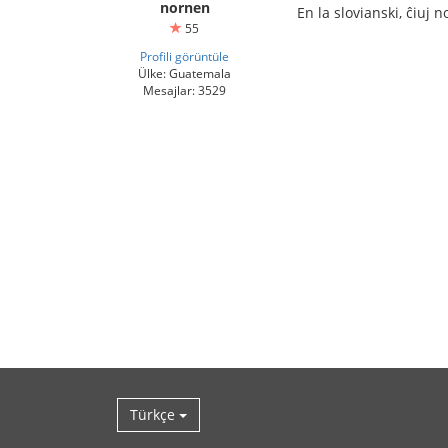
nornen
En la slovianski, ĉiuj 
55
Profili görüntüle
Ülke: Guatemala
Mesajlar: 3529
Türkçe