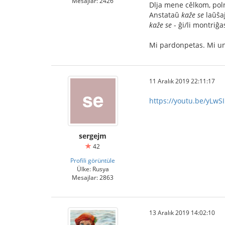
Mesajlar: 2426
Dlja mene cělkom, pol
Anstataŭ
kaže se
laŭŝa
kaže se
- ĝi/li montriĝa
Mi pardonpetas. Mi unu
11 Aralık 2019 22:11:17
https://youtu.be/yLwS
sergejm
42
Profili görüntüle
Ülke: Rusya
Mesajlar: 2863
13 Aralık 2019 14:02:10