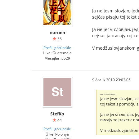
Ja ne jesm slovjan, je
sejčas pisaju toj tekst
Jа не jесм словjан, j
nornen
сеjчас jа писаjу тоj т
55
Profili görüntüle
V medžuslovjanskom gov
Ülke: Guatemala
Mesajlar: 3529
9 Aralık 2019 23:02:05
nornen:
Ja ne jesm slovjan, j
toj tekst s pomočju sl
StefKo
Jа не jесм словjан,
писаjу тоj текст с п
44
Profili görüntüle
V medžuslovjanskom g
Ülke: Polonya