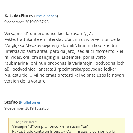
KatjaMcFlores
(
Profiel tonen
)
9 december 2019 09:37:23
Verŝajne ”ď" oni prononcu kiel la rusan "дь".
Fakte, tradukante en Interslavic'on, mi uzis la version de la
"Anglijsko-Medžuslovjansky slovnik", kiun mi kopiis el tiu
interslavic-sajto antaŭ paro da jaroj, sed al ĉi-momento, kiel
mi vidas, oni iom ŝanĝis ĝin. Ekzemple, por la vorto
"submarine" oni nun proponas la variantojn "podvodna lod"
aŭ "podvodnica" anstataŭ "podmorska/podvodna loďka".
Nu, estu tiel... Mi ne emas protesti kaj volonte uzos la novan
version de la vortaro.
StefKo
(
Profiel tonen
)
9 december 2019 13:29:35
KatjaMcFlores:
Verŝajne ”ď" oni prononcu kiel la rusan "дь".
Fakte, tradukante en Interslavic'on, mi uzis la version de la