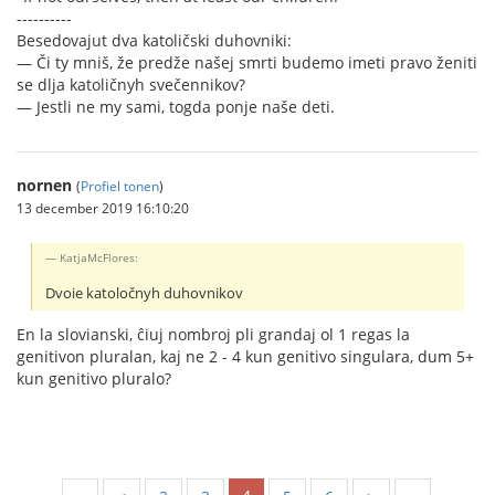
----------
Besedovajut dva katoličski duhovniki:
— Či ty mniš, že predže našej smrti budemo imeti pravo ženiti
se dlja katoličnyh svečennikov?
— Jestli ne my sami, togda ponje naše deti.
nornen
(
Profiel tonen
)
13 december 2019 16:10:20
KatjaMcFlores:
Dvoie katoločnyh duhovnikov
En la slovianski, ĉiuj nombroj pli grandaj ol 1 regas la
genitivon pluralan, kaj ne 2 - 4 kun genitivo singulara, dum 5+
kun genitivo pluralo?