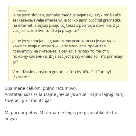
nornen:
Ja ne jesm slovjan, jednako medžuslovjansky jezyk mně kaže
se (kaže-se?) velje interesny. Ja toliko jesm pročital gramatiku
na internet, a sejčas pisaju toj tekst s pomočju slovnika. Dlja
vas jest razumlivo to, čto ja pisaju tu?
Jа не jесм словjан, jеднако меджусловjанскы jезык мнѣ
каже се велjе интересны. Jа толико jесм прочитал
граматику на интернет, а сеjчас jа писаjу тоj текст с
помочjу словника. Длjа вас jест разумливо то, что jа писаjу
ту?
V medžuslovjanskom govori-se "on byl lěkar" ili "on byl
lěkarom"?
Dlja mene cělkom, polno razumlivo.
Anstataŭ
kaže se
laŭŝajne
javi se
(
javiti se
- ŝajni/ŝajnigi sin)
kaže se
- ĝi/li montriĝas
Mi pardonpetas. Mi unuafoje legas pri gramatiko de tiu
lingvo.