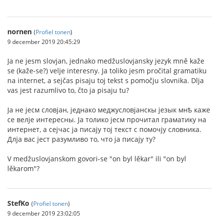
nornen
(
Profiel tonen
)
9 december 2019 20:45:29
Ja ne jesm slovjan, jednako medžuslovjansky jezyk mně kaže
se (kaže-se?) velje interesny. Ja toliko jesm pročital gramatiku
na internet, a sejčas pisaju toj tekst s pomočju slovnika. Dlja
vas jest razumlivo to, čto ja pisaju tu?
Jа не jесм словjан, jеднако меджусловjанскы jезык мнѣ каже
се велjе интересны. Jа толико jесм прочитал граматику на
интернет, а сеjчас jа писаjу тоj текст с помочjу словника.
Длjа вас jест разумливо то, что jа писаjу ту?
V medžuslovjanskom govori-se "on byl lěkar" ili "on byl
lěkarom"?
StefKo
(
Profiel tonen
)
9 december 2019 23:02:05