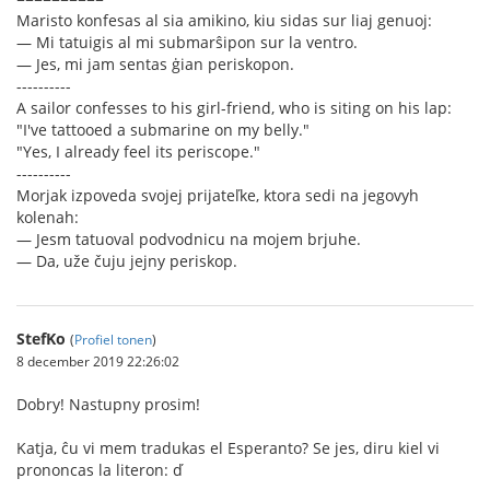
Maristo konfesas al sia amikino, kiu sidas sur liaj genuoj:
— Mi tatuigis al mi submarŝipon sur la ventro.
— Jes, mi jam sentas ġian periskopon.
----------
A sailor confesses to his girl-friend, who is siting on his lap:
"I've tattooed a submarine on my belly."
"Yes, I already feel its periscope."
----------
Morjak izpoveda svojej prijateľke, ktora sedi na jegovyh
kolenah:
— Jesm tatuoval podvodnicu na mojem brjuhe.
— Da, uže čuju jejny periskop.
StefKo
(
Profiel tonen
)
8 december 2019 22:26:02
Dobry! Nastupny prosim!
Katja, ĉu vi mem tradukas el Esperanto? Se jes, diru kiel vi
prononcas la literon: ď