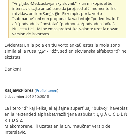
"Anglijsko-Medžuslovjansky slovnik", kiun mi kopiis el tiu
interslavic-sajto antaŭ paro da jaroj, sed al ĉi-momento, kiel
mi vidas, oni iom ŝanĝis ĝin. Ekzemple, por la vorto
"submarine" oni nun proponas la variantojn "podvodna lod"
aŭ "podvodnica" anstataŭ "podmorska/podvodna loďka".
Nu, estu tiel... Mi ne emas protesti kaj volonte uzos la novan
version de la vortaro.
Evidente! En la pola en tiu vorto ankaŭ estas la mola sono
simila al la rusa "дь" - "dź", sed en slovianska alfabeto ”ď" ne
ekzistas.
Dankon!
KatjaMcFlores
(
Profiel tonen
)
9 december 2019 15:08:10
La litero "ď" kaj kelkaj aliaj ŝajne superfluaj "bukvoj" haveblas
en la "extended alphabet/razširjena azbuka": Ę Ų Å Ò Ć Đ Ĺ Ń
Ŕ T́ D́ Ś Ź.
Miakomprene, ili uzatas en la t.n. "naučna" versio de
Interslavic.