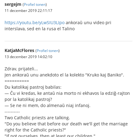
sergejm
(
Profiel tonen
)
11 december 2019 22:11:17
https://youtu.be/yLwSIU3LIpo
ankoraŭ unu video pri
interslava, sed en la rusa el Talino
KatjaMcFlores
(
Profiel tonen
)
13 december 2019 14:02:10
Zdrav, prijateli...
Jen ankoraŭ unu anekdoto el la kolekto "Kruko kaj Baniko".
==========
Du katolikaj pastroj babilas:
— Ĉu vi kredas, ke antaŭ nia morto ni ekhavos la edziĝ-rajton
por la katolikaj pastroj?
— Se ne ni mem, do almenaŭ niaj infanoj.
----------
Two Catholic priests are talking.
"Do you believe that before our death we'll get the marriage
right for the Catholic priests?"
"If not ourselves, then at least our children."