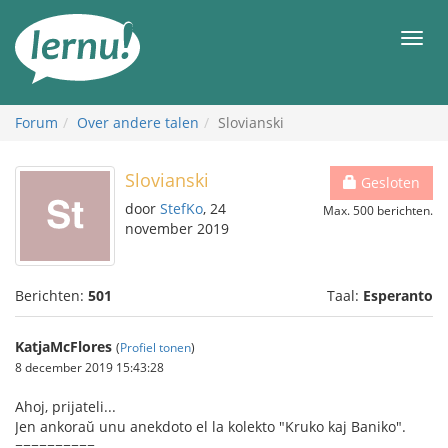
Naar
de
Men
inhoud
Forum
Over andere talen
Slovianski
Slovianski
Gesloten
door
StefKo
, 24
Max. 500 berichten.
november 2019
Berichten:
501
Taal:
Esperanto
KatjaMcFlores
(
Profiel tonen
)
8 december 2019 15:43:28
Ahoj, prijateli...
Jen ankoraŭ unu anekdoto el la kolekto "Kruko kaj Baniko".
==========