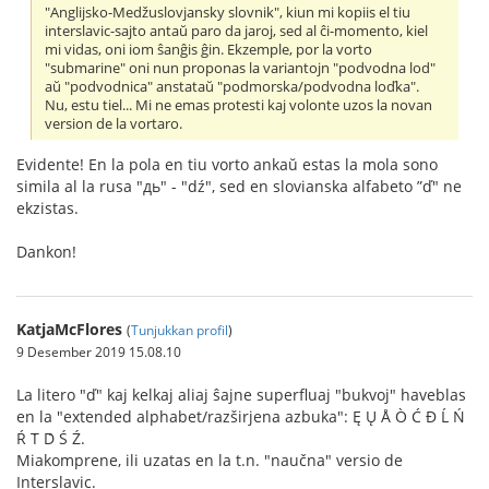
"Anglijsko-Medžuslovjansky slovnik", kiun mi kopiis el tiu
interslavic-sajto antaŭ paro da jaroj, sed al ĉi-momento, kiel
mi vidas, oni iom ŝanĝis ĝin. Ekzemple, por la vorto
"submarine" oni nun proponas la variantojn "podvodna lod"
aŭ "podvodnica" anstataŭ "podmorska/podvodna loďka".
Nu, estu tiel... Mi ne emas protesti kaj volonte uzos la novan
version de la vortaro.
Evidente! En la pola en tiu vorto ankaŭ estas la mola sono
simila al la rusa "дь" - "dź", sed en slovianska alfabeto ”ď" ne
ekzistas.
Dankon!
KatjaMcFlores
(
Tunjukkan profil
)
9 Desember 2019 15.08.10
La litero "ď" kaj kelkaj aliaj ŝajne superfluaj "bukvoj" haveblas
en la "extended alphabet/razširjena azbuka": Ę Ų Å Ò Ć Đ Ĺ Ń
Ŕ T́ D́ Ś Ź.
Miakomprene, ili uzatas en la t.n. "naučna" versio de
Interslavic.