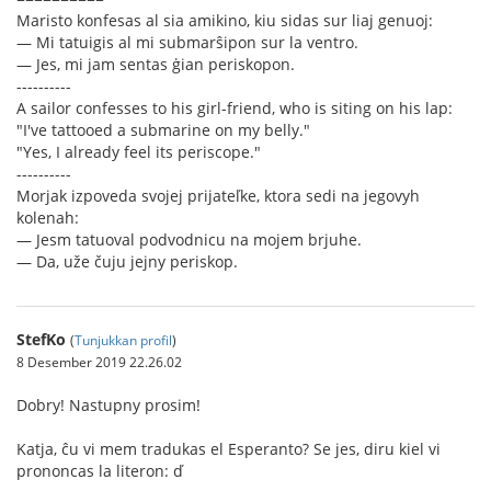
Maristo konfesas al sia amikino, kiu sidas sur liaj genuoj:
— Mi tatuigis al mi submarŝipon sur la ventro.
— Jes, mi jam sentas ġian periskopon.
----------
A sailor confesses to his girl-friend, who is siting on his lap:
"I've tattooed a submarine on my belly."
"Yes, I already feel its periscope."
----------
Morjak izpoveda svojej prijateľke, ktora sedi na jegovyh
kolenah:
— Jesm tatuoval podvodnicu na mojem brjuhe.
— Da, uže čuju jejny periskop.
StefKo
(
Tunjukkan profil
)
8 Desember 2019 22.26.02
Dobry! Nastupny prosim!
Katja, ĉu vi mem tradukas el Esperanto? Se jes, diru kiel vi
prononcas la literon: ď