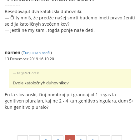
----------
Besedovajut dva katoličski duhovniki:
— Či ty mniš, že predže našej smrti budemo imeti pravo ženiti
se dlja katoličnyh svečennikov?
— Jestli ne my sami, togda ponje naše deti.
nornen
(
Tunjukkan profil
)
13 Desember 2019 16.10.20
KatjaMcFlores:
Dvoie katoločnyh duhovnikov
En la slovianski, ĉiuj nombroj pli grandaj ol 1 regas la
genitivon pluralan, kaj ne 2 - 4 kun genitivo singulara, dum 5+
kun genitivo pluralo?