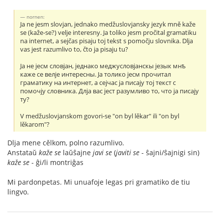
nornen:
Ja ne jesm slovjan, jednako medžuslovjansky jezyk mně kaže
se (kaže-se?) velje interesny. Ja toliko jesm pročital gramatiku
na internet, a sejčas pisaju toj tekst s pomočju slovnika. Dlja
vas jest razumlivo to, čto ja pisaju tu?
Jа не jесм словjан, jеднако меджусловjанскы jезык мнѣ
каже се велjе интересны. Jа толико jесм прочитал
граматику на интернет, а сеjчас jа писаjу тоj текст с
помочjу словника. Длjа вас jест разумливо то, что jа писаjу
ту?
V medžuslovjanskom govori-se "on byl lěkar" ili "on byl
lěkarom"?
Dlja mene cělkom, polno razumlivo.
Anstataŭ
kaže se
laŭŝajne
javi se
(
javiti se
- ŝajni/ŝajnigi sin)
kaže se
- ĝi/li montriĝas
Mi pardonpetas. Mi unuafoje legas pri gramatiko de tiu
lingvo.