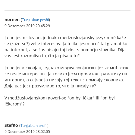
nornen
(
Tunjukkan profil
)
9 Desember 2019 20.45.29
Ja ne jesm slovjan, jednako medžuslovjansky jezyk mně kaže
se (kaže-se?) velje interesny. Ja toliko jesm pročital gramatiku
na internet, a sejčas pisaju toj tekst s pomočju slovnika. Dlja
vas jest razumlivo to, čto ja pisaju tu?
Jа не jесм словjан, jеднако меджусловjанскы jезык мнѣ каже
се велjе интересны. Jа толико jесм прочитал граматику на
интернет, а сеjчас jа писаjу тоj текст с помочjу словника.
Длjа вас jест разумливо то, что jа писаjу ту?
V medžuslovjanskom govori-se "on byl lěkar" ili "on byl
lěkarom"?
StefKo
(
Tunjukkan profil
)
9 Desember 2019 23.02.05