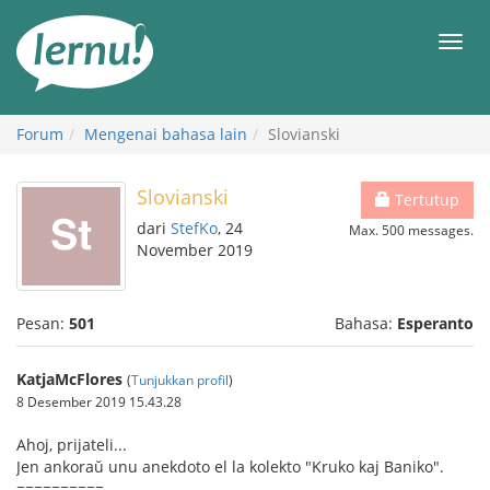
Ke
daftar
Men
isi
Forum
Mengenai bahasa lain
Slovianski
Slovianski
Tertutup
dari
StefKo
, 24
Max. 500 messages.
November 2019
Pesan:
501
Bahasa:
Esperanto
KatjaMcFlores
(
Tunjukkan profil
)
8 Desember 2019 15.43.28
Ahoj, prijateli...
Jen ankoraŭ unu anekdoto el la kolekto "Kruko kaj Baniko".
==========