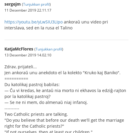
sergejm
(
Tunjukkan profil
)
11 Desember 2019 22.11.17
https://youtu.be/yLwSIU3LIpo
ankoraŭ unu video pri
interslava, sed en la rusa el Talino
KatjaMcFlores
(
Tunjukkan profil
)
13 Desember 2019 14.02.10
Zdrav, prijateli...
Jen ankoraŭ unu anekdoto el la kolekto "Kruko kaj Baniko".
==========
Du katolikaj pastroj babilas:
— Ĉu vi kredas, ke antaŭ nia morto ni ekhavos la edziĝ-rajton
por la katolikaj pastroj?
— Se ne ni mem, do almenaŭ niaj infanoj.
----------
Two Catholic priests are talking.
"Do you believe that before our death we'll get the marriage
right for the Catholic priests?"
"If not ourselves, then at least our children."