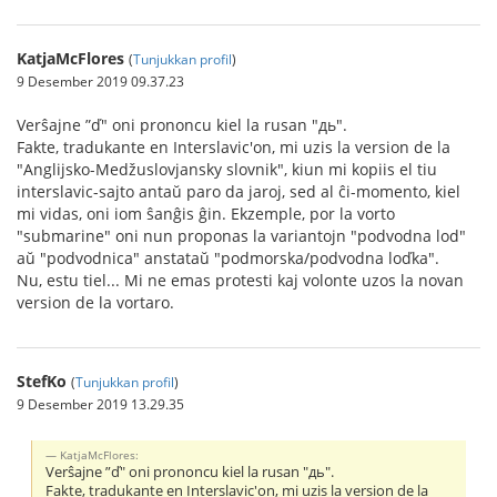
KatjaMcFlores
(
Tunjukkan profil
)
9 Desember 2019 09.37.23
Verŝajne ”ď" oni prononcu kiel la rusan "дь".
Fakte, tradukante en Interslavic'on, mi uzis la version de la
"Anglijsko-Medžuslovjansky slovnik", kiun mi kopiis el tiu
interslavic-sajto antaŭ paro da jaroj, sed al ĉi-momento, kiel
mi vidas, oni iom ŝanĝis ĝin. Ekzemple, por la vorto
"submarine" oni nun proponas la variantojn "podvodna lod"
aŭ "podvodnica" anstataŭ "podmorska/podvodna loďka".
Nu, estu tiel... Mi ne emas protesti kaj volonte uzos la novan
version de la vortaro.
StefKo
(
Tunjukkan profil
)
9 Desember 2019 13.29.35
KatjaMcFlores:
Verŝajne ”ď" oni prononcu kiel la rusan "дь".
Fakte, tradukante en Interslavic'on, mi uzis la version de la