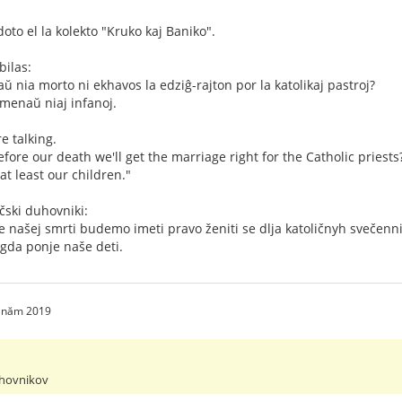
to el la kolekto "Kruko kaj Baniko".
bilas:
ŭ nia morto ni ekhavos la edziĝ-rajton por la katolikaj pastroj?
menaŭ niaj infanoj.
e talking.
fore our death we'll get the marriage right for the Catholic priests
 at least our children."
čski duhovniki:
e našej smrti budemo imeti pravo ženiti se dlja katoličnyh svečenn
ogda ponje naše deti.
2 năm 2019
uhovnikov