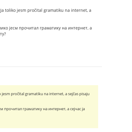
Ja toliko jesm pročital gramatiku na internet, a
олико jесм прочитал граматику на интернет, а
ту?
 jesm pročital gramatiku na internet, a sejčas pisaju
см прочитал граматику на интернет, а сеjчас jа