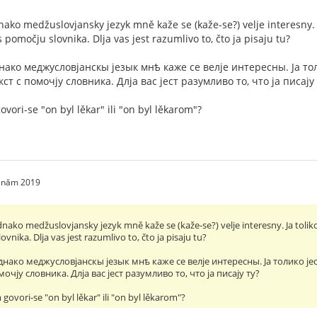
dnako medžuslovjansky jezyk mně kaže se (kaže-se?) velje interesny. 
 s pomočju slovnika. Dlja vas jest razumlivo to, čto ja pisaju tu?
еднако меджусловjанскы jезык мнѣ каже се велjе интересны. Jа т
екст с помочjу словника. Длjа вас jест разумливо то, что jа писаjу 
ori-se "on byl lěkar" ili "on byl lěkarom"?
2 năm 2019
ednako medžuslovjansky jezyk mně kaže se (kaže-se?) velje interesny. Ja toliko
ovnika. Dlja vas jest razumlivo to, čto ja pisaju tu?
 jеднако меджусловjанскы jезык мнѣ каже се велjе интересны. Jа толико jе
омочjу словника. Длjа вас jест разумливо то, что jа писаjу ту?
ovori-se "on byl lěkar" ili "on byl lěkarom"?