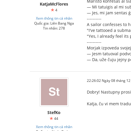
Maristo konfesas al sia
KatjaMcFlores
— Mi tatuigis al mi su
4
— Jes, mi jam sentas 
Xem thông tin cá nhân
----------
Quốc gia: Liên Bang Nga
A sailor confesses to hi
Tin nhắn: 278
"I've tattooed a subma
"Yes, I already feel its
----------
Morjak izpoveda svojej
— Jesm tatuoval podv
— Da, uže čuju jejny p
22:26:02 Ngày 08 tháng 1
Dobry! Nastupny pros
Katja, ĉu vi mem traduk
StefKo
44
Xem thông tin cá nhân