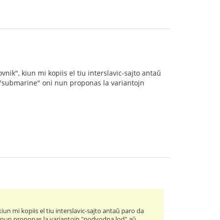
nik", kiun mi kopiis el tiu interslavic-sajto antaŭ
to "submarine" oni nun proponas la variantojn
iun mi kopiis el tiu interslavic-sajto antaŭ paro da
ni nun proponas la variantojn "podvodna lod" aŭ