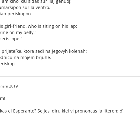
 amikino, kiu sidas sur liaj genuoj:
bmarŝipon sur la ventro.
ġian periskopon.
s girl-friend, who is siting on his lap:
rine on my belly."
 periscope."
 prijateľke, ktora sedi na jegovyh kolenah:
odnicu na mojem brjuhe.
eriskop.
2 năm 2019
im!
as el Esperanto? Se jes, diru kiel vi prononcas la literon: ď