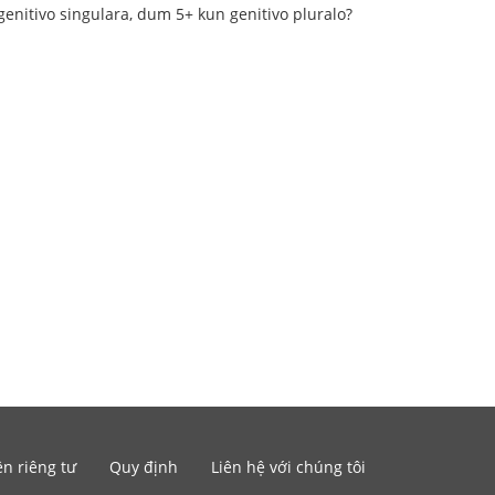
n genitivo singulara, dum 5+ kun genitivo pluralo?
n riêng tư
Quy định
Liên hệ với chúng tôi