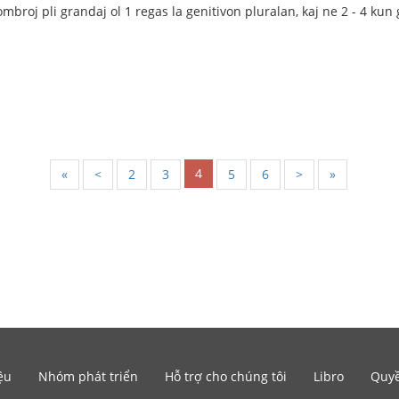
nombroj pli grandaj ol 1 regas la genitivon pluralan, kaj ne 2 - 4 ku
4
«
<
2
3
5
6
>
»
ệu
Nhóm phát triển
Hỗ trợ cho chúng tôi
Libro
Quyề