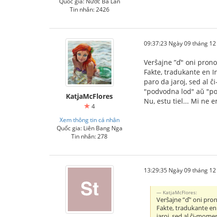
Quốc gia: Nước Ba Lan
Tin nhắn: 2426
09:37:23 Ngày 09 tháng 1
Verŝajne ”ď" oni prono
Fakte, tradukante en In
paro da jaroj, sed al 
"podvodna lod" aŭ "p
KatjaMcFlores
Nu, estu tiel... Mi ne 
4
Xem thông tin cá nhân
Quốc gia: Liên Bang Nga
Tin nhắn: 278
13:29:35 Ngày 09 tháng 1
KatjaMcFlores:
Verŝajne ”ď" oni pron
Fakte, tradukante en 
jaroj, sed al ĉi-mome