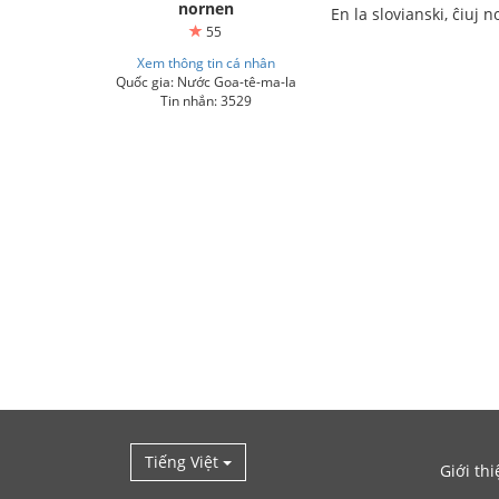
nornen
En la slovianski, ĉiuj 
55
Xem thông tin cá nhân
Quốc gia: Nước Goa-tê-ma-la
Tin nhắn: 3529
Tiếng Việt
Giới thi