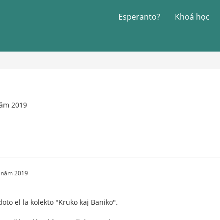
Esperanto?
Khoá học
năm 2019
2 năm 2019
to el la kolekto "Kruko kaj Baniko".