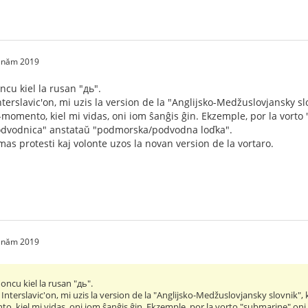
2 năm 2019
ncu kiel la rusan "дь".
terslavic'on, mi uzis la version de la "Anglijsko-Medžuslovjansky slov
ĉi-momento, kiel mi vidas, oni iom ŝanĝis ĝin. Ekzemple, por la vor
odvodnica" anstataŭ "podmorska/podvodna loďka".
emas protesti kaj volonte uzos la novan version de la vortaro.
2 năm 2019
oncu kiel la rusan "дь".
Interslavic'on, mi uzis la version de la "Anglijsko-Medžuslovjansky slovnik", k
nto, kiel mi vidas, oni iom ŝanĝis ĝin. Ekzemple, por la vorto "submarine" o