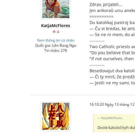
Zdrav, prijateli...
Jen ankoraŭ unu anekdo
==========
Du katolikaj pastroj ba
KatjaMcFlores
— Ĉu vi kredas, ke anta
4
— Se ne ni mem, do al
Xem thông tin cá nhân
----------
Quốc gia: Liên Bang Nga
Two Catholic priests ar
Tin nhắn: 278
"Do you believe that be
"If not ourselves, then
----------
Besedovajut dva katoli
— Či ty mniš, že predž
— Jestli ne my sami, t
16:10:20 Ngày 13 tháng 1
KatjaMcFlores:
Dvoie katoločnyh d