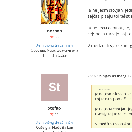
Ja ne jesm slovjan, je
sejčas pisaju toj tekst
Jа не jесм словjан, j
nornen
сеjчас jа писаjу тоj т
55
Xem thông tin cá nhân
V medžuslovjanskom gov
Quốc gia: Nước Goa-tê-ma-la
Tin nhắn: 3529
23:02:05 Ngày 09 tháng 1
nornen:
Ja ne jesm slovjan, j
toj tekst s pomočju sl
StefKo
Jа не jесм словjан,
писаjу тоj текст с п
44
Xem thông tin cá nhân
V medžuslovjanskom g
Quốc gia: Nước Ba Lan