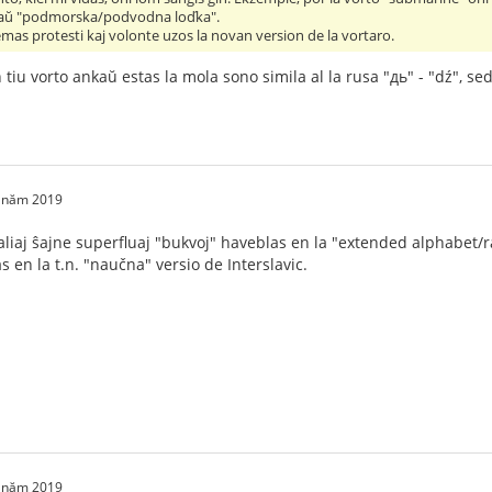
taŭ "podmorska/podvodna loďka".
e emas protesti kaj volonte uzos la novan version de la vortaro.
 tiu vorto ankaŭ estas la mola sono simila al la rusa "дь" - "dź", se
2 năm 2019
j aliaj ŝajne superfluaj "bukvoj" haveblas en la "extended alphabet/ra
 en la t.n. "naučna" versio de Interslavic.
2 năm 2019