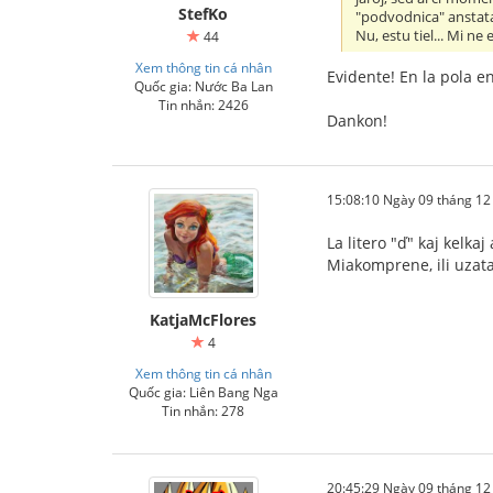
StefKo
"podvodnica" ansta
Nu, estu tiel... Mi n
44
Xem thông tin cá nhân
Evidente! En la pola en
Quốc gia: Nước Ba Lan
Tin nhắn: 2426
Dankon!
15:08:10 Ngày 09 tháng 1
La litero "ď" kaj kelka
Miakomprene, ili uzatas
KatjaMcFlores
4
Xem thông tin cá nhân
Quốc gia: Liên Bang Nga
Tin nhắn: 278
20:45:29 Ngày 09 tháng 1