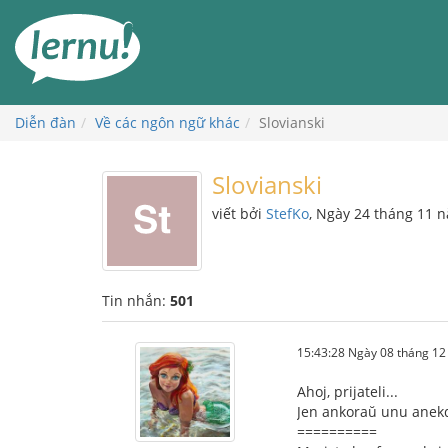
Đi
đến
phần
nội
dung
Diễn đàn
Về các ngôn ngữ khác
Slovianski
Slovianski
viết bởi
StefKo
, Ngày 24 tháng 11 
Tin nhắn:
501
15:43:28 Ngày 08 tháng 1
Ahoj, prijateli...
Jen ankoraŭ unu anekdo
==========