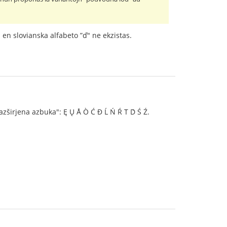
d en slovianska alfabeto ”ď" ne ekzistas.
zširjena azbuka": Ę Ų Å Ò Ć Đ Ĺ Ń Ŕ T́ D́ Ś Ź.