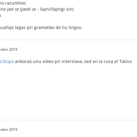
no razumlivo.
jne
javi se
(
javiti se
- ŝajni/ŝajnigi sin)
s
afoje legas pri gramatiko de tiu lingvo.
2 năm 2019
IU3LIpo
ankoraŭ unu video pri interslava, sed en la rusa el Talino
2 năm 2019