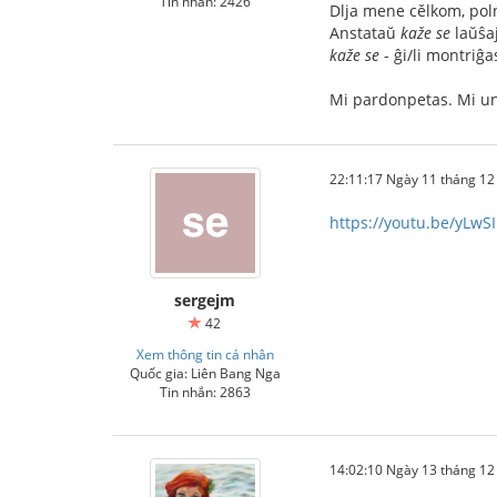
Tin nhắn: 2426
Dlja mene cělkom, pol
Anstataŭ
kaže se
laŭŝa
kaže se
- ĝi/li montriĝa
Mi pardonpetas. Mi unu
22:11:17 Ngày 11 tháng 1
https://youtu.be/yLwS
sergejm
42
Xem thông tin cá nhân
Quốc gia: Liên Bang Nga
Tin nhắn: 2863
14:02:10 Ngày 13 tháng 1