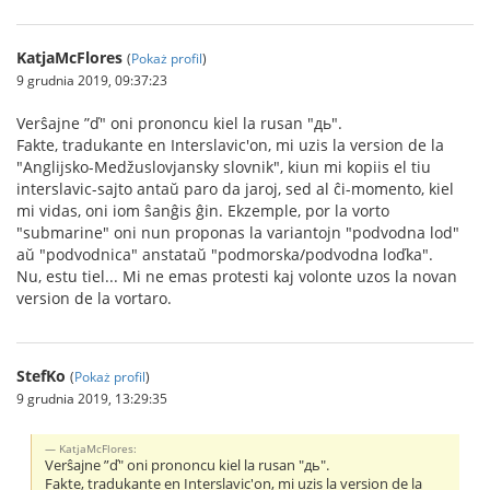
KatjaMcFlores
(
Pokaż profil
)
9 grudnia 2019, 09:37:23
Verŝajne ”ď" oni prononcu kiel la rusan "дь".
Fakte, tradukante en Interslavic'on, mi uzis la version de la
"Anglijsko-Medžuslovjansky slovnik", kiun mi kopiis el tiu
interslavic-sajto antaŭ paro da jaroj, sed al ĉi-momento, kiel
mi vidas, oni iom ŝanĝis ĝin. Ekzemple, por la vorto
"submarine" oni nun proponas la variantojn "podvodna lod"
aŭ "podvodnica" anstataŭ "podmorska/podvodna loďka".
Nu, estu tiel... Mi ne emas protesti kaj volonte uzos la novan
version de la vortaro.
StefKo
(
Pokaż profil
)
9 grudnia 2019, 13:29:35
KatjaMcFlores:
Verŝajne ”ď" oni prononcu kiel la rusan "дь".
Fakte, tradukante en Interslavic'on, mi uzis la version de la