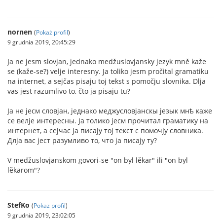
nornen
(
Pokaż profil
)
9 grudnia 2019, 20:45:29
Ja ne jesm slovjan, jednako medžuslovjansky jezyk mně kaže
se (kaže-se?) velje interesny. Ja toliko jesm pročital gramatiku
na internet, a sejčas pisaju toj tekst s pomočju slovnika. Dlja
vas jest razumlivo to, čto ja pisaju tu?
Jа не jесм словjан, jеднако меджусловjанскы jезык мнѣ каже
се велjе интересны. Jа толико jесм прочитал граматику на
интернет, а сеjчас jа писаjу тоj текст с помочjу словника.
Длjа вас jест разумливо то, что jа писаjу ту?
V medžuslovjanskom govori-se "on byl lěkar" ili "on byl
lěkarom"?
StefKo
(
Pokaż profil
)
9 grudnia 2019, 23:02:05