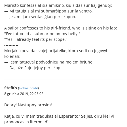
Maristo konfesas al sia amikino, kiu sidas sur liaj genuoj:
— Mi tatuigis al mi submarŝipon sur la ventro.
— Jes, mi jam sentas ġian periskopon.
----------
A sailor confesses to his girl-friend, who is siting on his lap:
"I've tattooed a submarine on my belly."
"Yes, I already feel its periscope."
----------
Morjak izpoveda svojej prijateľke, ktora sedi na jegovyh
kolenah:
— Jesm tatuoval podvodnicu na mojem brjuhe.
— Da, uže čuju jejny periskop.
StefKo
(
Pokaż profil
)
8 grudnia 2019, 22:26:02
Dobry! Nastupny prosim!
Katja, ĉu vi mem tradukas el Esperanto? Se jes, diru kiel vi
prononcas la literon: ď