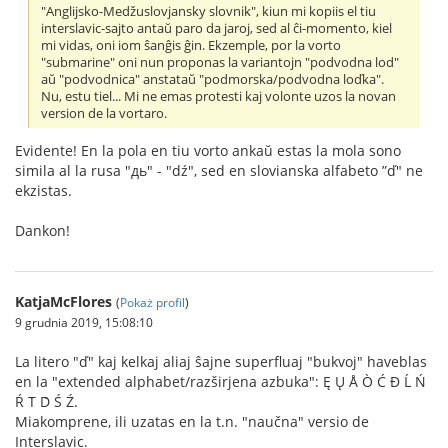
"Anglijsko-Medžuslovjansky slovnik", kiun mi kopiis el tiu
interslavic-sajto antaŭ paro da jaroj, sed al ĉi-momento, kiel
mi vidas, oni iom ŝanĝis ĝin. Ekzemple, por la vorto
"submarine" oni nun proponas la variantojn "podvodna lod"
aŭ "podvodnica" anstataŭ "podmorska/podvodna loďka".
Nu, estu tiel... Mi ne emas protesti kaj volonte uzos la novan
version de la vortaro.
Evidente! En la pola en tiu vorto ankaŭ estas la mola sono
simila al la rusa "дь" - "dź", sed en slovianska alfabeto ”ď" ne
ekzistas.
Dankon!
KatjaMcFlores
(
Pokaż profil
)
9 grudnia 2019, 15:08:10
La litero "ď" kaj kelkaj aliaj ŝajne superfluaj "bukvoj" haveblas
en la "extended alphabet/razširjena azbuka": Ę Ų Å Ò Ć Đ Ĺ Ń
Ŕ T́ D́ Ś Ź.
Miakomprene, ili uzatas en la t.n. "naučna" versio de
Interslavic.