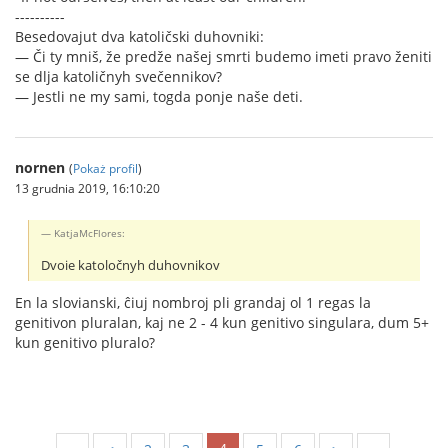
----------
Besedovajut dva katoličski duhovniki:
— Či ty mniš, že predže našej smrti budemo imeti pravo ženiti
se dlja katoličnyh svečennikov?
— Jestli ne my sami, togda ponje naše deti.
nornen
(
Pokaż profil
)
13 grudnia 2019, 16:10:20
KatjaMcFlores:
Dvoie katoločnyh duhovnikov
En la slovianski, ĉiuj nombroj pli grandaj ol 1 regas la
genitivon pluralan, kaj ne 2 - 4 kun genitivo singulara, dum 5+
kun genitivo pluralo?