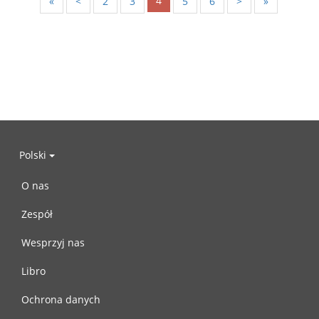
4
«
<
2
3
5
6
>
»
Polski
O nas
Zespół
Wesprzyj nas
Libro
Ochrona danych