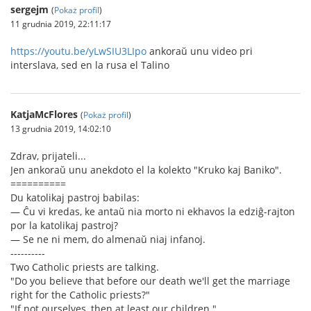
sergejm
(
Pokaż profil
)
11 grudnia 2019, 22:11:17
https://youtu.be/yLwSIU3LIpo
ankoraŭ unu video pri
interslava, sed en la rusa el Talino
KatjaMcFlores
(
Pokaż profil
)
13 grudnia 2019, 14:02:10
Zdrav, prijateli...
Jen ankoraŭ unu anekdoto el la kolekto "Kruko kaj Baniko".
==========
Du katolikaj pastroj babilas:
— Ĉu vi kredas, ke antaŭ nia morto ni ekhavos la edziĝ-rajton
por la katolikaj pastroj?
— Se ne ni mem, do almenaŭ niaj infanoj.
----------
Two Catholic priests are talking.
"Do you believe that before our death we'll get the marriage
right for the Catholic priests?"
"If not ourselves, then at least our children."