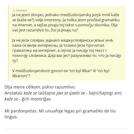
nornen:
Ja ne jesm slovjan, jednako medžuslovjansky jezyk mně kaže
se (kaže-se?) velje interesny. Ja toliko jesm pročital gramatiku
na internet, a sejčas pisaju toj tekst s pomočju slovnika. Dlja
vas jest razumlivo to, čto ja pisaju tu?
Jа не jесм словjан, jеднако меджусловjанскы jезык мнѣ
каже се велjе интересны. Jа толико jесм прочитал
граматику на интернет, а сеjчас jа писаjу тоj текст с
помочjу словника. Длjа вас jест разумливо то, что jа писаjу
ту?
V medžuslovjanskom govori-se "on byl lěkar" ili "on byl
lěkarom"?
Dlja mene cělkom, polno razumlivo.
Anstataŭ
kaže se
laŭŝajne
javi se
(
javiti se
- ŝajni/ŝajnigi sin)
kaže se
- ĝi/li montriĝas
Mi pardonpetas. Mi unuafoje legas pri gramatiko de tiu
lingvo.