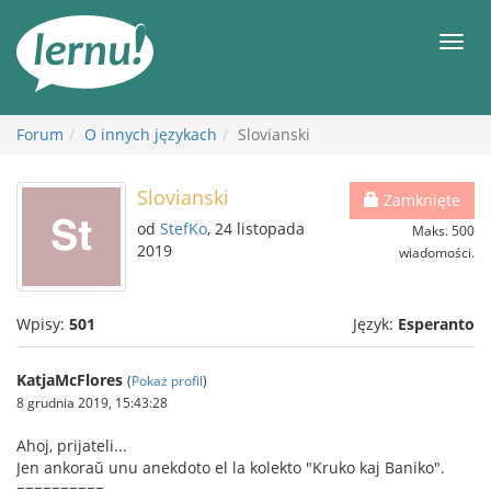
Więcej
Men
Forum
O innych językach
Slovianski
Slovianski
Zamknięte
od
StefKo
, 24 listopada
Maks. 500
2019
wiadomości.
Wpisy:
501
Język:
Esperanto
KatjaMcFlores
(
Pokaż profil
)
8 grudnia 2019, 15:43:28
Ahoj, prijateli...
Jen ankoraŭ unu anekdoto el la kolekto "Kruko kaj Baniko".
==========