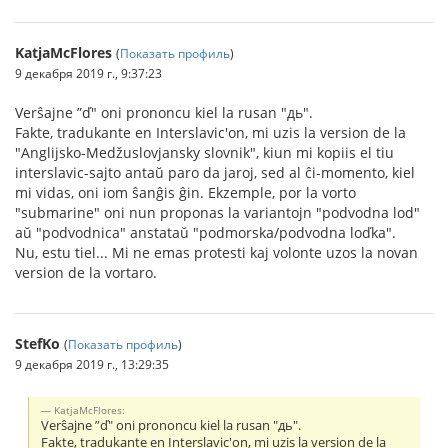
KatjaMcFlores
(
Показать профиль
)
9 декабря 2019 г., 9:37:23
Verŝajne ”ď" oni prononcu kiel la rusan "дь".
Fakte, tradukante en Interslavic'on, mi uzis la version de la
"Anglijsko-Medžuslovjansky slovnik", kiun mi kopiis el tiu
interslavic-sajto antaŭ paro da jaroj, sed al ĉi-momento, kiel
mi vidas, oni iom ŝanĝis ĝin. Ekzemple, por la vorto
"submarine" oni nun proponas la variantojn "podvodna lod"
aŭ "podvodnica" anstataŭ "podmorska/podvodna loďka".
Nu, estu tiel... Mi ne emas protesti kaj volonte uzos la novan
version de la vortaro.
StefKo
(
Показать профиль
)
9 декабря 2019 г., 13:29:35
KatjaMcFlores:
Verŝajne ”ď" oni prononcu kiel la rusan "дь".
Fakte, tradukante en Interslavic'on, mi uzis la version de la