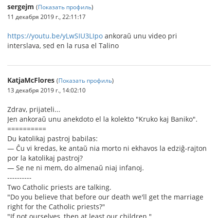
sergejm
(
Показать профиль
)
11 декабря 2019 г., 22:11:17
https://youtu.be/yLwSIU3LIpo
ankoraŭ unu video pri
interslava, sed en la rusa el Talino
KatjaMcFlores
(
Показать профиль
)
13 декабря 2019 г., 14:02:10
Zdrav, prijateli...
Jen ankoraŭ unu anekdoto el la kolekto "Kruko kaj Baniko".
==========
Du katolikaj pastroj babilas:
— Ĉu vi kredas, ke antaŭ nia morto ni ekhavos la edziĝ-rajton
por la katolikaj pastroj?
— Se ne ni mem, do almenaŭ niaj infanoj.
----------
Two Catholic priests are talking.
"Do you believe that before our death we'll get the marriage
right for the Catholic priests?"
"If not ourselves, then at least our children."