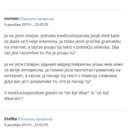
nornen
(
Показать профиль
)
9 декабря 2019 г., 20:45:29
Ja ne jesm slovjan, jednako medžuslovjansky jezyk mně kaže
se (kaže-se?) velje interesny. Ja toliko jesm pročital gramatiku
na internet, a sejčas pisaju toj tekst s pomočju slovnika. Dlja
vas jest razumlivo to, čto ja pisaju tu?
Jа не jесм словjан, jеднако меджусловjанскы jезык мнѣ каже
се велjе интересны. Jа толико jесм прочитал граматику на
интернет, а сеjчас jа писаjу тоj текст с помочjу словника.
Длjа вас jест разумливо то, что jа писаjу ту?
V medžuslovjanskom govori-se "on byl lěkar" ili "on byl
lěkarom"?
StefKo
(
Показать профиль
)
9 декабря 2019 г., 23:02:05