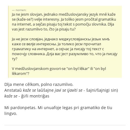
nornen:
Ja ne jesm slovjan, jednako medžuslovjansky jezyk mně kaže
se (kaže-se?) velje interesny. Ja toliko jesm pročital gramatiku
na internet, a sejčas pisaju toj tekst s pomočju slovnika. Dlja
vas jest razumlivo to, čto ja pisaju tu?
Jа не jесм словjан, jеднако меджусловjанскы jезык мнѣ
каже се велjе интересны. Jа толико jесм прочитал
граматику на интернет, а сеjчас jа писаjу тоj текст с
помочjу словника. Длjа вас jест разумливо то, что jа писаjу
ту?
V medžuslovjanskom govori-se "on byl lěkar" ili "on byl
lěkarom"?
Dlja mene cělkom, polno razumlivo.
Anstataŭ
kaže se
laŭŝajne
javi se
(
javiti se
- ŝajni/ŝajnigi sin)
kaže se
- ĝi/li montriĝas
Mi pardonpetas. Mi unuafoje legas pri gramatiko de tiu
lingvo.