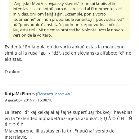
"Anglijsko-Medžuslovjansky slovnik", kiun mi kopiis el tiu
interslavic-sajto antaŭ paro da jaroj, sed al ĉi-momento, kiel
mi vidas, oni iom ŝanĝis ĝin. Ekzemple, por la vorto
"submarine" oni nun proponas la variantojn "podvodna lod"
aŭ "podvodnica" anstataŭ "podmorska/podvodna loďka".
Nu, estu tiel... Mi ne emas protesti kaj volonte uzos la novan
version de la vortaro.
Evidente! En la pola en tiu vorto ankaŭ estas la mola sono
simila al la rusa "дь" - "dź", sed en slovianska alfabeto ”ď" ne
ekzistas.
Dankon!
KatjaMcFlores
(
Показать профиль
)
9 декабря 2019 г., 15:08:10
La litero "ď" kaj kelkaj aliaj ŝajne superfluaj "bukvoj" haveblas
en la "extended alphabet/razširjena azbuka": Ę Ų Å Ò Ć Đ Ĺ Ń
Ŕ T́ D́ Ś Ź.
Miakomprene, ili uzatas en la t.n. "naučna" versio de
Interslavic.