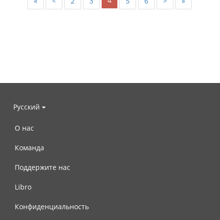
4
«
<
2
3
5
6
>
»
Русский
О нас
Команда
Поддержите нас
Libro
Конфиденциальность