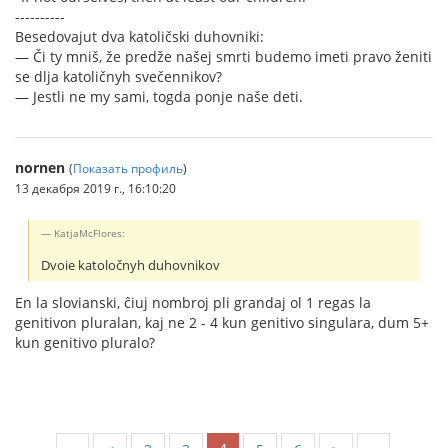
----------
Besedovajut dva katoličski duhovniki:
— Či ty mniš, že predže našej smrti budemo imeti pravo ženiti
se dlja katoličnyh svečennikov?
— Jestli ne my sami, togda ponje naše deti.
nornen
(
Показать профиль
)
13 декабря 2019 г., 16:10:20
KatjaMcFlores:
Dvoie katoločnyh duhovnikov
En la slovianski, ĉiuj nombroj pli grandaj ol 1 regas la
genitivon pluralan, kaj ne 2 - 4 kun genitivo singulara, dum 5+
kun genitivo pluralo?