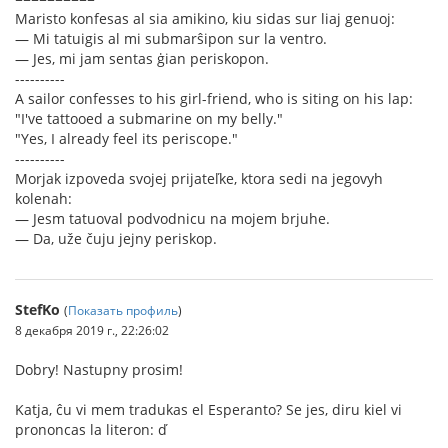
Maristo konfesas al sia amikino, kiu sidas sur liaj genuoj:
— Mi tatuigis al mi submarŝipon sur la ventro.
— Jes, mi jam sentas ġian periskopon.
----------
A sailor confesses to his girl-friend, who is siting on his lap:
"I've tattooed a submarine on my belly."
"Yes, I already feel its periscope."
----------
Morjak izpoveda svojej prijateľke, ktora sedi na jegovyh
kolenah:
— Jesm tatuoval podvodnicu na mojem brjuhe.
— Da, uže čuju jejny periskop.
StefKo
(
Показать профиль
)
8 декабря 2019 г., 22:26:02
Dobry! Nastupny prosim!
Katja, ĉu vi mem tradukas el Esperanto? Se jes, diru kiel vi
prononcas la literon: ď