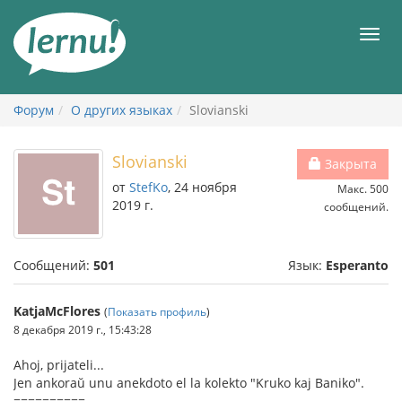
К
содержанию
Мен
Форум
О других языках
Slovianski
Slovianski
Закрыта
от
StefKo
, 24 ноября
Макс. 500
2019 г.
сообщений.
Сообщений:
501
Язык:
Esperanto
KatjaMcFlores
(
Показать профиль
)
8 декабря 2019 г., 15:43:28
Ahoj, prijateli...
Jen ankoraŭ unu anekdoto el la kolekto "Kruko kaj Baniko".
==========