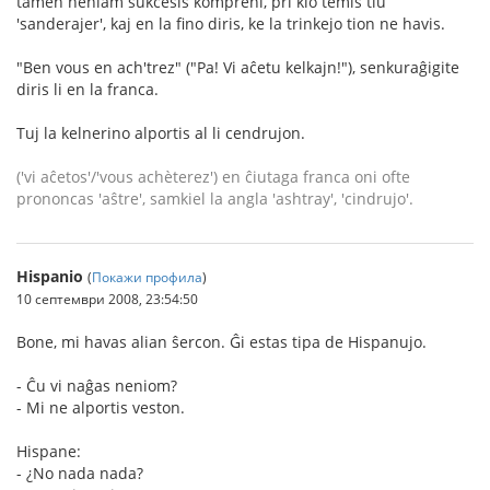
tamen neniam sukcesis kompreni, pri kio temis tiu
'sanderajer', kaj en la fino diris, ke la trinkejo tion ne havis.
"Ben vous en ach'trez" ("Pa! Vi aĉetu kelkajn!"), senkuraĝigite
diris li en la franca.
Tuj la kelnerino alportis al li cendrujon.
('vi aĉetos'/'vous achèterez') en ĉiutaga franca oni ofte
prononcas 'aŝtre', samkiel la angla 'ashtray', 'cindrujo'.
Hispanio
(
Покажи профила
)
10 септември 2008, 23:54:50
Bone, mi havas alian ŝercon. Ĝi estas tipa de Hispanujo.
- Ĉu vi naĝas neniom?
- Mi ne alportis veston.
Hispane:
- ¿No nada nada?