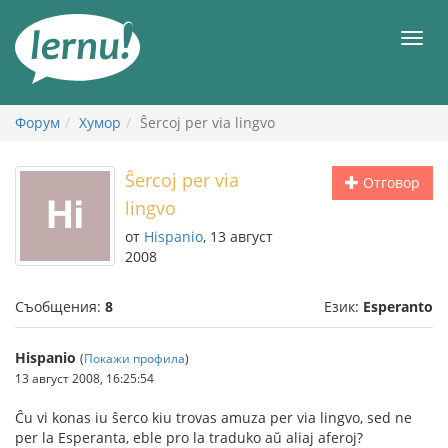
Към
съдържанието
Мен
Форум
Хумор
Ŝercoj per via lingvo
Ŝercoj per via
Отговор
lingvo
от
Hispanio
, 13 август
2008
Съобщения:
8
Език:
Esperanto
Hispanio
(
Покажи профила
)
13 август 2008, 16:25:54
Ĉu vi konas iu ŝerco kiu trovas amuza per via lingvo, sed ne
per la Esperanta, eble pro la traduko aŭ aliaj aferoj?