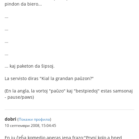
pindon da biero...
...
...
...
...
... kaj paketon da ŝipsoj.
La servisto diras "Kial la grandan paŭzon?"
(En la angla, la vortoj "paŭzo" kaj "bestpiedoj" estas samsonaj
- pause/paws)
dobri
(
Покажи профила
)
10 септември 2008, 15:04:45
En iu ĉeĥa komedio aperas jena frazo:"První kolo a hned