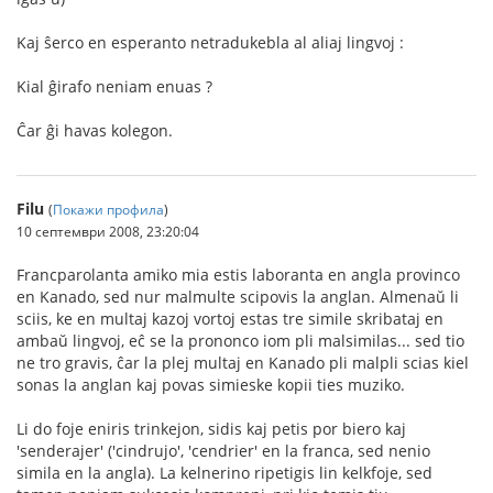
Kaj ŝerco en esperanto netradukebla al aliaj lingvoj :
Kial ĝirafo neniam enuas ?
Ĉar ĝi havas kolegon.
Filu
(
Покажи профила
)
10 септември 2008, 23:20:04
Francparolanta amiko mia estis laboranta en angla provinco
en Kanado, sed nur malmulte scipovis la anglan. Almenaŭ li
sciis, ke en multaj kazoj vortoj estas tre simile skribataj en
ambaŭ lingvoj, eĉ se la prononco iom pli malsimilas... sed tio
ne tro gravis, ĉar la plej multaj en Kanado pli malpli scias kiel
sonas la anglan kaj povas simieske kopii ties muziko.
Li do foje eniris trinkejon, sidis kaj petis por biero kaj
'senderajer' ('cindrujo', 'cendrier' en la franca, sed nenio
simila en la angla). La kelnerino ripetigis lin kelkfoje, sed