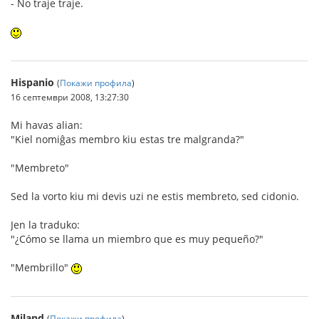
- No traje traje.
Hispanio
(
Покажи профила
)
16 септември 2008, 13:27:30
Mi havas alian:
"Kiel nomiĝas membro kiu estas tre malgranda?"
"Membreto"
Sed la vorto kiu mi devis uzi ne estis membreto, sed cidonio.
Jen la traduko:
"¿Cómo se llama un miembro que es muy pequeño?"
"Membrillo"
Miland
(
Покажи профила
)