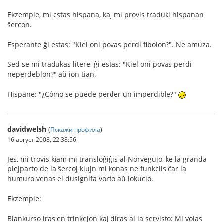
Ekzemple, mi estas hispana, kaj mi provis traduki hispanan
ŝercon.
Esperante ĝi estas: "Kiel oni povas perdi fibolon?". Ne amuza.
Sed se mi tradukas litere, ĝi estas: "Kiel oni povas perdi
neperdeblon?" aŭ ion tian.
Hispane: "¿Cómo se puede perder un imperdible?"
davidwelsh
(
Покажи профила
)
16 август 2008, 22:38:56
Jes, mi trovis kiam mi transloĝiĝis al Norvegujo, ke la granda
plejparto de la ŝercoj kiujn mi konas ne funkciis ĉar la
humuro venas el dusignifa vorto aŭ lokucio.
Ekzemple:
Blankurso iras en trinkejon kaj diras al la servisto: Mi volas