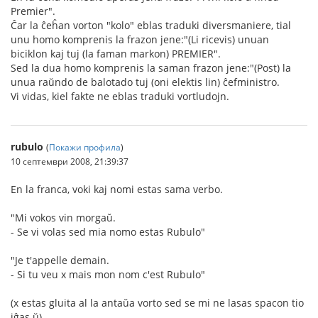
Premier".
Ĉar la ĉeĥan vorton "kolo" eblas traduki diversmaniere, tial
unu homo komprenis la frazon jene:"(Li ricevis) unuan
biciklon kaj tuj (la faman markon) PREMIER".
Sed la dua homo komprenis la saman frazon jene:"(Post) la
unua raŭndo de balotado tuj (oni elektis lin) ĉefministro.
Vi vidas, kiel fakte ne eblas traduki vortludojn.
rubulo
(
Покажи профила
)
10 септември 2008, 21:39:37
En la franca, voki kaj nomi estas sama verbo.
"Mi vokos vin morgaŭ.
- Se vi volas sed mia nomo estas Rubulo"
"Je t'appelle demain.
- Si tu veu x mais mon nom c'est Rubulo"
(x estas gluita al la antaŭa vorto sed se mi ne lasas spacon tio
iĝas ŭ)