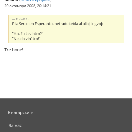
20 октомври 2008, 20:14:21
Rudolf F.:
Plia ŝerco en Esperanto, netradukebla al aliaj lingvoj:
"Ho, ĉu la vintro?"
"Ne, da vin' tro!"
Tre bone!
Български
За нас