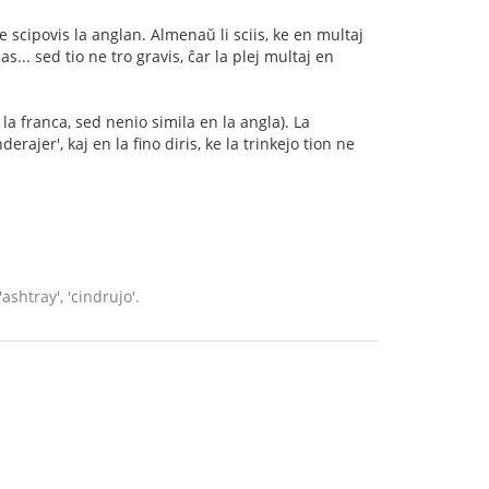
cipovis la anglan. Almenaŭ li sciis, ke en multaj
s... sed tio ne tro gravis, ĉar la plej multaj en
n la franca, sed nenio simila en la angla). La
rajer', kaj en la fino diris, ke la trinkejo tion ne
ashtray', 'cindrujo'.