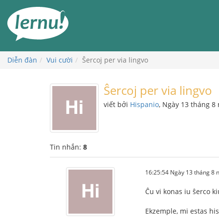
Đi
đến
phần
nội
dung
Diễn đàn
Vui cười
Ŝercoj per via lingvo
Ŝercoj per via lingvo
viết bởi
Hispanio
, Ngày 13 tháng 8
Tin nhắn:
8
16:25:54 Ngày 13 tháng 8
Ĉu vi konas iu ŝerco ki
Ekzemple, mi estas his