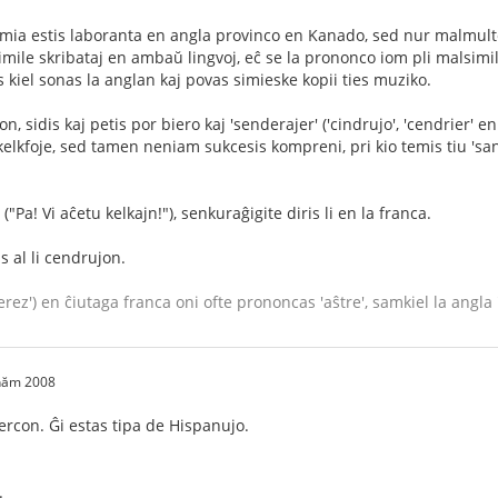
ia estis laboranta en angla provinco en Kanado, sed nur malmulte s
simile skribataj en ambaŭ lingvoj, eĉ se la prononco iom pli malsimila
s kiel sonas la anglan kaj povas simieske kopii ties muziko.
jon, sidis kaj petis por biero kaj 'senderajer' ('cindrujo', 'cendrier' e
 kelkfoje, sed tamen neniam sukcesis kompreni, pri kio temis tiu 'sande
"Pa! Vi aĉetu kelkajn!"), senkuraĝigite diris li en la franca.
s al li cendrujon.
erez') en ĉiutaga franca oni ofte prononcas 'aŝtre', samkiel la angla '
 năm 2008
ercon. Ĝi estas tipa de Hispanujo.
.