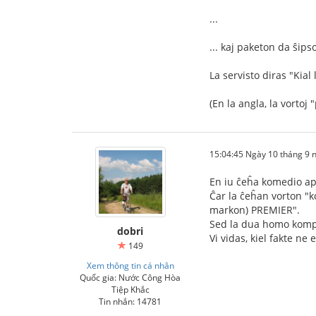
...
... kaj paketon da ŝipso
La servisto diras "Kia
(En la angla, la vorto
15:04:45 Ngày 10 tháng 9
En iu ĉeĥa komedio ape
Ĉar la ĉeĥan vorton "k
markon) PREMIER".
Sed la dua homo kompre
dobri
Vi vidas, kiel fakte ne 
149
Xem thông tin cá nhân
Quốc gia: Nước Công Hòa
Tiệp Khắc
Tin nhắn: 14781