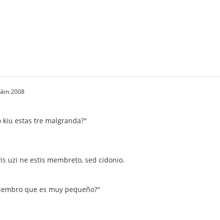
 năm 2008
kiu estas tre malgranda?"
vis uzi ne estis membreto, sed cidonio.
miembro que es muy pequeño?"