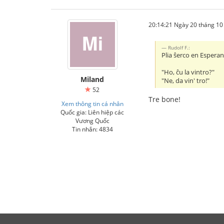
20:14:21 Ngày 20 tháng 1
Rudolf F.:
Plia ŝerco en Esperant
"Ho, ĉu la vintro?"
Miland
"Ne, da vin' tro!"
52
Tre bone!
Xem thông tin cá nhân
Quốc gia: Liên hiệp các
Vương Quốc
Tin nhắn: 4834