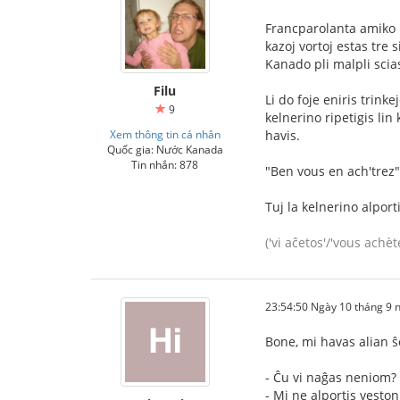
Francparolanta amiko m
kazoj vortoj estas tre 
Kanado pli malpli scia
Filu
Li do foje eniris trinke
9
kelnerino ripetigis lin
Xem thông tin cá nhân
havis.
Quốc gia: Nước Kanada
Tin nhắn: 878
"Ben vous en ach'trez" (
Tuj la kelnerino alporti
('vi aĉetos'/'vous achèt
23:54:50 Ngày 10 tháng 9
Bone, mi havas alian ŝ
- Ĉu vi naĝas neniom?
- Mi ne alportis veston