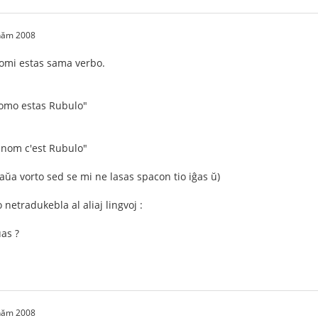
 năm 2008
 nomi estas sama verbo.
nomo estas Rubulo"
 nom c'est Rubulo"
ntaŭa vorto sed se mi ne lasas spacon tio iĝas ŭ)
netradukebla al aliaj lingvoj :
as ?
 năm 2008