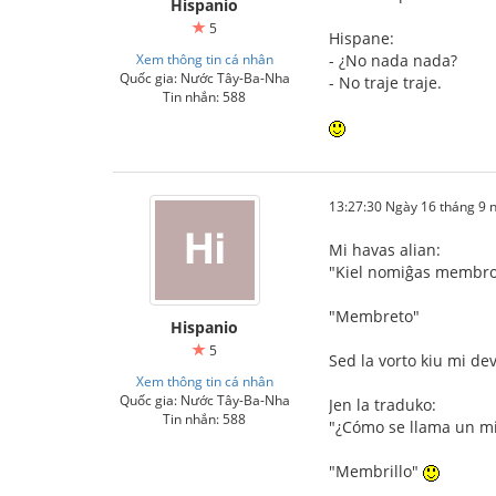
Hispanio
5
Hispane:
Xem thông tin cá nhân
- ¿No nada nada?
Quốc gia: Nước Tây-Ba-Nha
- No traje traje.
Tin nhắn: 588
13:27:30 Ngày 16 tháng 9
Mi havas alian:
"Kiel nomiĝas membro 
"Membreto"
Hispanio
5
Sed la vorto kiu mi de
Xem thông tin cá nhân
Quốc gia: Nước Tây-Ba-Nha
Jen la traduko:
Tin nhắn: 588
"¿Cómo se llama un 
"Membrillo"