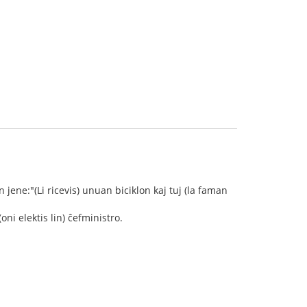
jene:"(Li ricevis) unuan biciklon kaj tuj (la faman
i elektis lin) ĉefministro.