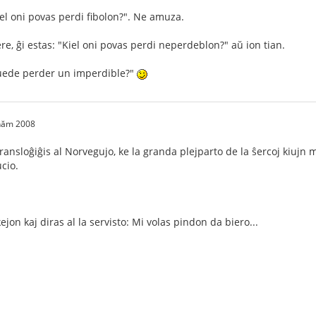
iel oni povas perdi fibolon?". Ne amuza.
re, ĝi estas: "Kiel oni povas perdi neperdeblon?" aŭ ion tian.
uede perder un imperdible?"
 năm 2008
transloĝiĝis al Norvegujo, ke la granda plejparto de la ŝercoj kiujn
cio.
ejon kaj diras al la servisto: Mi volas pindon da biero...