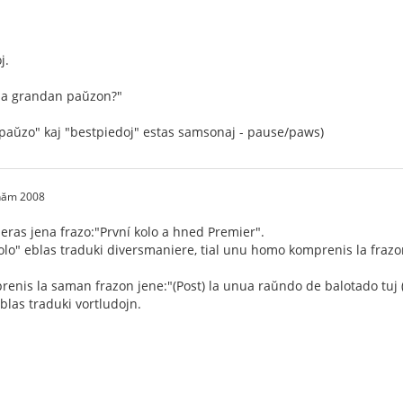
j.
l la grandan paŭzon?"
j "paŭzo" kaj "bestpiedoj" estas samsonaj - pause/paws)
 năm 2008
ras jena frazo:"První kolo a hned Premier".
olo" eblas traduki diversmaniere, tial unu homo komprenis la frazon 
nis la saman frazon jene:"(Post) la unua raŭndo de balotado tuj (on
eblas traduki vortludojn.