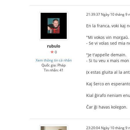
21:39:37 Ngày 10 tháng 9
En la franca, voki kaj
"Mi vokos vin morgaŭ.
- Se vi volas sed mia 
rubulo
0
"Je t'appelle demain.
Xem thông tin cá nhân
- Si tu veu x mais mon
Quốc gia: Pháp
Tin nhắn: 41
(x estas gluita al la a
Kaj ŝerco en esperanto 
Kial ĝirafo neniam enu
Ĉar ĝi havas kolegon.
23:20:04 Ngày 10 tháng 9