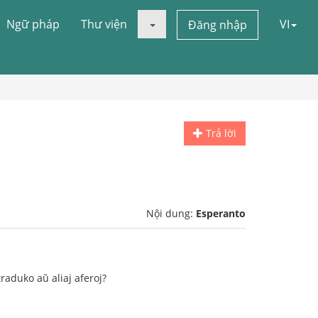
Ngữ pháp
Thư viện
VI
Đăng nhập
Trả lời
Nội dung:
Esperanto
traduko aŭ aliaj aferoj?