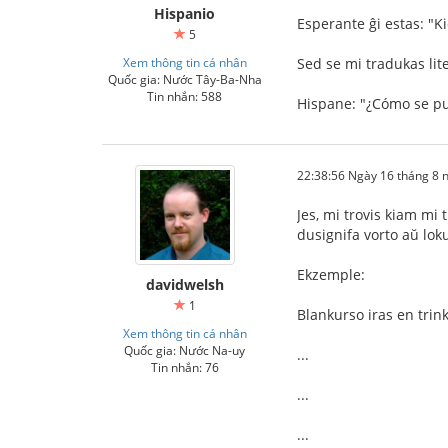
Hispanio
Esperante ĝi estas: "K
5
Xem thông tin cá nhân
Sed se mi tradukas lite
Quốc gia: Nước Tây-Ba-Nha
Tin nhắn: 588
Hispane: "¿Cómo se p
22:38:56 Ngày 16 tháng 8
Jes, mi trovis kiam mi 
dusignifa vorto aŭ loku
Ekzemple:
davidwelsh
1
Blankurso iras en trink
Xem thông tin cá nhân
Quốc gia: Nước Na-uy
...
Tin nhắn: 76
...
...