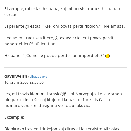
Ekzemple, mi estas hispana, kaj mi provis traduki hispanan
ŝercon.
Esperante ĝi estas: "Kiel oni povas perdi fibolon?". Ne amuza.
Sed se mi tradukas litere, ĝi estas: "Kiel oni povas perdi
neperdeblon?" aŭ ion tian.
Hispane: "¿Cómo se puede perder un imperdible?"
davidwelsh
(
Ukázat profil
)
16. srpna 2008 22:38:56
Jes, mi trovis kiam mi transloĝiĝis al Norvegujo, ke la granda
plejparto de la ŝercoj kiujn mi konas ne funkciis ĉar la
humuro venas el dusignifa vorto aŭ lokucio.
Ekzemple:
Blankurso iras en trinkejon kaj diras al la servisto: Mi volas