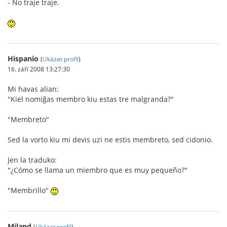
- No traje traje.
Hispanio
(
Ukázat profil
)
16. září 2008 13:27:30
Mi havas alian:
"Kiel nomiĝas membro kiu estas tre malgranda?"
"Membreto"
Sed la vorto kiu mi devis uzi ne estis membreto, sed cidonio.
Jen la traduko:
"¿Cómo se llama un miembro que es muy pequeño?"
"Membrillo"
Miland
(
Ukázat profil
)