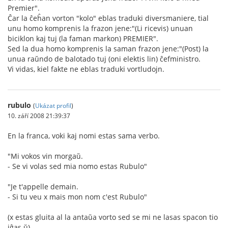
Premier".
Ĉar la ĉeĥan vorton "kolo" eblas traduki diversmaniere, tial
unu homo komprenis la frazon jene:"(Li ricevis) unuan
biciklon kaj tuj (la faman markon) PREMIER".
Sed la dua homo komprenis la saman frazon jene:"(Post) la
unua raŭndo de balotado tuj (oni elektis lin) ĉefministro.
Vi vidas, kiel fakte ne eblas traduki vortludojn.
rubulo
(
Ukázat profil
)
10. září 2008 21:39:37
En la franca, voki kaj nomi estas sama verbo.
"Mi vokos vin morgaŭ.
- Se vi volas sed mia nomo estas Rubulo"
"Je t'appelle demain.
- Si tu veu x mais mon nom c'est Rubulo"
(x estas gluita al la antaŭa vorto sed se mi ne lasas spacon tio
iĝas ŭ)