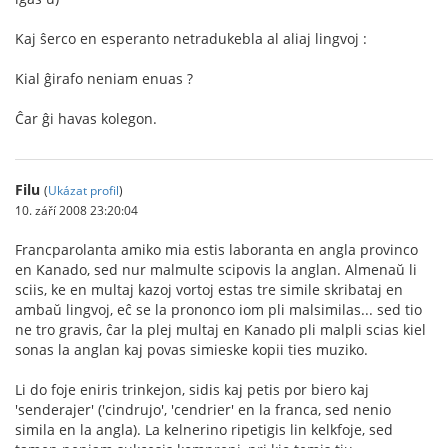
Kaj ŝerco en esperanto netradukebla al aliaj lingvoj :
Kial ĝirafo neniam enuas ?
Ĉar ĝi havas kolegon.
Filu
(
Ukázat profil
)
10. září 2008 23:20:04
Francparolanta amiko mia estis laboranta en angla provinco
en Kanado, sed nur malmulte scipovis la anglan. Almenaŭ li
sciis, ke en multaj kazoj vortoj estas tre simile skribataj en
ambaŭ lingvoj, eĉ se la prononco iom pli malsimilas... sed tio
ne tro gravis, ĉar la plej multaj en Kanado pli malpli scias kiel
sonas la anglan kaj povas simieske kopii ties muziko.
Li do foje eniris trinkejon, sidis kaj petis por biero kaj
'senderajer' ('cindrujo', 'cendrier' en la franca, sed nenio
simila en la angla). La kelnerino ripetigis lin kelkfoje, sed