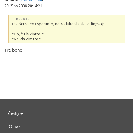
20. října 2008 20:14:21
Rudolf F.:
Plia ŝerco en Esperanto, netradukebla al aliaj lingvoj:
"Ho, ĉu la vintro?"
"Ne, da vin' tro!"
Tre bone!
Česky
O nás