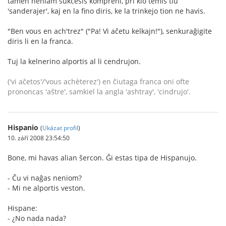
tamen neniam sukcesis kompreni, pri kio temis tiu
'sanderajer', kaj en la fino diris, ke la trinkejo tion ne havis.
"Ben vous en ach'trez" ("Pa! Vi aĉetu kelkajn!"), senkuraĝigite
diris li en la franca.
Tuj la kelnerino alportis al li cendrujon.
('vi aĉetos'/'vous achèterez') en ĉiutaga franca oni ofte
prononcas 'aŝtre', samkiel la angla 'ashtray', 'cindrujo'.
Hispanio
(
Ukázat profil
)
10. září 2008 23:54:50
Bone, mi havas alian ŝercon. Ĝi estas tipa de Hispanujo.
- Ĉu vi naĝas neniom?
- Mi ne alportis veston.
Hispane:
- ¿No nada nada?