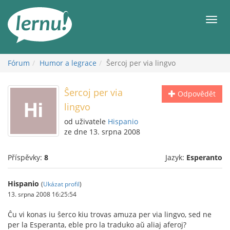
Přejít
k
Men
obsahu
Fórum
Humor a legrace
Ŝercoj per via lingvo
Ŝercoj per via
Odpovědět
lingvo
od uživatele
Hispanio
ze dne 13. srpna 2008
Příspěvky:
8
Jazyk:
Esperanto
Hispanio
(
Ukázat profil
)
13. srpna 2008 16:25:54
Ĉu vi konas iu ŝerco kiu trovas amuza per via lingvo, sed ne
per la Esperanta, eble pro la traduko aŭ aliaj aferoj?