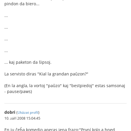
pindon da biero...
...
...
...
...
... kaj paketon da ŝipsoj.
La servisto diras "Kial la grandan paŭzon?"
(En la angla, la vortoj "paŭzo" kaj "bestpiedoj" estas samsonaj
- pause/paws)
dobri
(
Ukázat profil
)
10. září 2008 15:04:45
En iu ĉeĥa komedio aperas jena frazo:"První kolo a hned