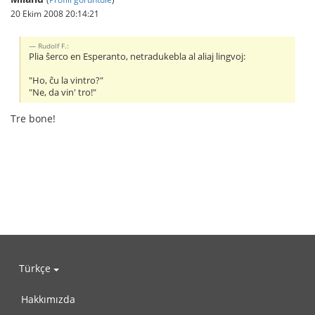
20 Ekim 2008 20:14:21
Rudolf F.:
Plia ŝerco en Esperanto, netradukebla al aliaj lingvoj:
"Ho, ĉu la vintro?"
"Ne, da vin' tro!"
Tre bone!
Türkçe
Hakkımızda