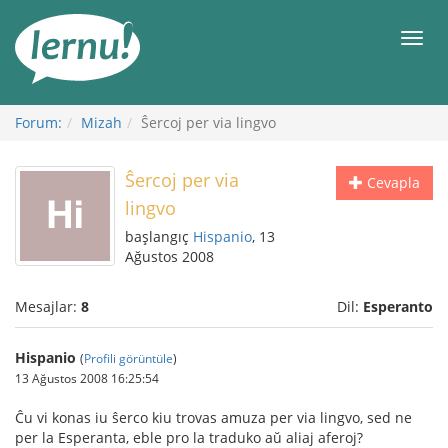
İçerik
Görüntüleme
Men
Forum:
Mizah
Ŝercoj per via lingvo
Ŝercoj per via
Cevapla
lingvo
başlangıç
Hispanio
, 13
Ağustos 2008
Mesajlar:
8
Dil:
Esperanto
Hispanio
(
Profili görüntüle
)
13 Ağustos 2008 16:25:54
Ĉu vi konas iu ŝerco kiu trovas amuza per via lingvo, sed ne
per la Esperanta, eble pro la traduko aŭ aliaj aferoj?