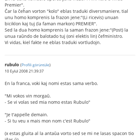
Premier".
Ĉar la ĉeĥan vorton "kolo" eblas traduki diversmaniere, tial
unu homo komprenis la frazon jene:"(Li ricevis) unuan
biciklon kaj tuj (la faman markon) PREMIER".
Sed la dua homo komprenis la saman frazon jene:"(Post) la
unua raŭndo de balotado tuj (oni elektis lin) ĉefministro.
Vi vidas, kiel fakte ne eblas traduki vortludojn.
rubulo
(
Profili görüntüle
)
10 Eylül 2008 21:39:37
En la franca, voki kaj nomi estas sama verbo.
"Mi vokos vin morgaŭ.
- Se vi volas sed mia nomo estas Rubulo"
"Je t'appelle demain.
- Si tu veu x mais mon nom c'est Rubulo"
(x estas gluita al la antaŭa vorto sed se mi ne lasas spacon tio
iĝas ŭ)