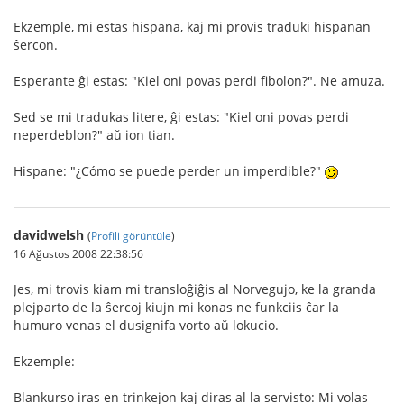
Ekzemple, mi estas hispana, kaj mi provis traduki hispanan
ŝercon.
Esperante ĝi estas: "Kiel oni povas perdi fibolon?". Ne amuza.
Sed se mi tradukas litere, ĝi estas: "Kiel oni povas perdi
neperdeblon?" aŭ ion tian.
Hispane: "¿Cómo se puede perder un imperdible?"
davidwelsh
(
Profili görüntüle
)
16 Ağustos 2008 22:38:56
Jes, mi trovis kiam mi transloĝiĝis al Norvegujo, ke la granda
plejparto de la ŝercoj kiujn mi konas ne funkciis ĉar la
humuro venas el dusignifa vorto aŭ lokucio.
Ekzemple:
Blankurso iras en trinkejon kaj diras al la servisto: Mi volas