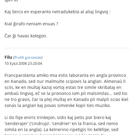
Kaj ŝerco en esperanto netradukebla al aliaj lingvoj :
Kial ĝirafo neniam enuas ?
Ĉar ĝi havas kolegon.
Filu
(
Profili görüntüle
)
10 Eylül 2008 23:20:04
Francparolanta amiko mia estis laboranta en angla provinco
en Kanado, sed nur malmulte scipovis la anglan. Almenaŭ li
sciis, ke en multaj kazoj vortoj estas tre simile skribataj en
ambaŭ lingvoj, eĉ se la prononco iom pli malsimilas... sed tio
ne tro gravis, ĉar la plej multaj en Kanado pli malpli scias kiel
sonas la anglan kaj povas simieske kopii ties muziko.
Li do foje eniris trinkejon, sidis kaj petis por biero kaj
'senderajer' ('cindrujo', 'cendrier' en la franca, sed nenio
simila en la angla). La kelnerino ripetigis lin kelkfoje, sed