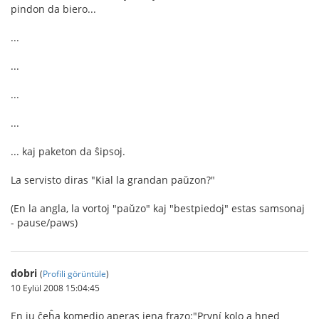
pindon da biero...
...
...
...
...
... kaj paketon da ŝipsoj.
La servisto diras "Kial la grandan paŭzon?"
(En la angla, la vortoj "paŭzo" kaj "bestpiedoj" estas samsonaj
- pause/paws)
dobri
(
Profili görüntüle
)
10 Eylül 2008 15:04:45
En iu ĉeĥa komedio aperas jena frazo:"První kolo a hned