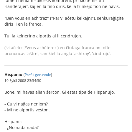
tamen neniam sukcesis kompreni, pri kio temis tiu
'sanderajer', kaj en la fino diris, ke la trinkejo tion ne havis.
"Ben vous en ach'trez" ("Pa! Vi aĉetu kelkajn!"), senkuraĝigite
diris li en la franca.
Tuj la kelnerino alportis al li cendrujon.
('vi aĉetos'/'vous achèterez') en ĉiutaga franca oni ofte
prononcas 'aŝtre', samkiel la angla 'ashtray', 'cindrujo'.
Hispanio
(
Profili görüntüle
)
10 Eylül 2008 23:54:50
Bone, mi havas alian ŝercon. Ĝi estas tipa de Hispanujo.
- Ĉu vi naĝas neniom?
- Mi ne alportis veston.
Hispane:
- ¿No nada nada?