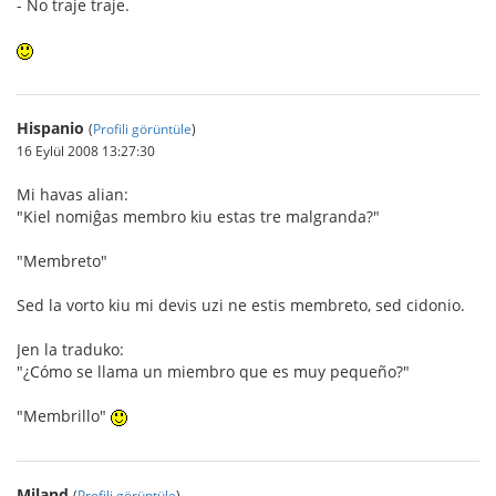
- No traje traje.
Hispanio
(
Profili görüntüle
)
16 Eylül 2008 13:27:30
Mi havas alian:
"Kiel nomiĝas membro kiu estas tre malgranda?"
"Membreto"
Sed la vorto kiu mi devis uzi ne estis membreto, sed cidonio.
Jen la traduko:
"¿Cómo se llama un miembro que es muy pequeño?"
"Membrillo"
Miland
(
Profili görüntüle
)