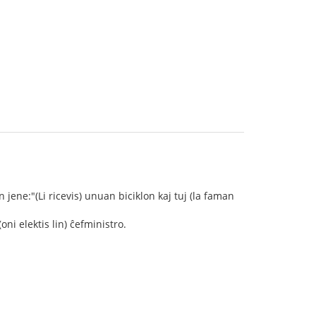
jene:"(Li ricevis) unuan biciklon kaj tuj (la faman
i elektis lin) ĉefministro.