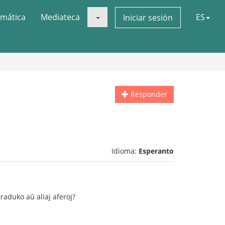
mática
Mediateca
ES
Iniciar sesión
Responder
Idioma:
Esperanto
traduko aŭ aliaj aferoj?