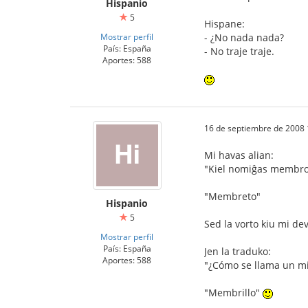
Hispanio
5
Hispane:
Mostrar perfil
- ¿No nada nada?
País: España
- No traje traje.
Aportes: 588
16 de septiembre de 2008 
Mi havas alian:
"Kiel nomiĝas membro 
"Membreto"
Hispanio
5
Sed la vorto kiu mi de
Mostrar perfil
País: España
Jen la traduko:
Aportes: 588
"¿Cómo se llama un 
"Membrillo"