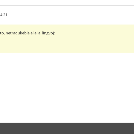
14:21
o, netradukebla al aliaj lingvoj: