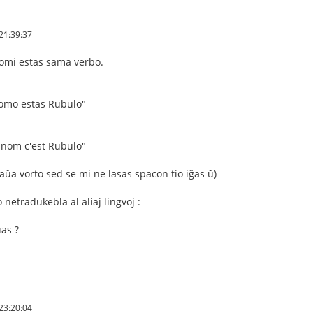
21:39:37
 nomi estas sama verbo.
nomo estas Rubulo"
 nom c'est Rubulo"
ntaŭa vorto sed se mi ne lasas spacon tio iĝas ŭ)
netradukebla al aliaj lingvoj :
as ?
23:20:04