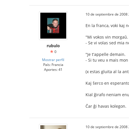
10 de septiembre de 2008 
En la franca, voki kaj
"Mi vokos vin morgaŭ.
- Se vi volas sed mia 
rubulo
0
"Je t'appelle demain.
Mostrar perfil
- Si tu veu x mais mon
País: Francia
Aportes: 41
(x estas gluita al la a
Kaj ŝerco en esperanto 
Kial ĝirafo neniam enu
Ĉar ĝi havas kolegon.
10 de septiembre de 2008 