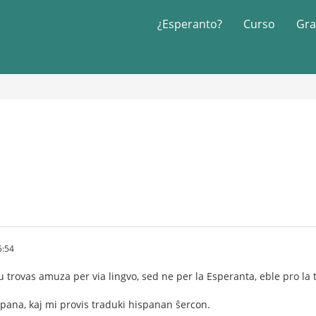
¿Esperanto?
Curso
Gra
5:54
u trovas amuza per via lingvo, sed ne per la Esperanta, eble pro la 
pana, kaj mi provis traduki hispanan ŝercon.