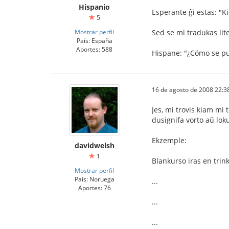
Hispanio
Esperante ĝi estas: "K
5
Mostrar perfil
Sed se mi tradukas lite
País: España
Aportes: 588
Hispane: "¿Cómo se p
16 de agosto de 2008 22:3
Jes, mi trovis kiam mi 
dusignifa vorto aŭ loku
Ekzemple:
davidwelsh
1
Blankurso iras en trink
Mostrar perfil
País: Noruega
...
Aportes: 76
...
...