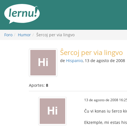
Contenido
Foro
Humor
Ŝercoj per via lingvo
Ŝercoj per via lingvo
de
Hispanio
, 13 de agosto de 2008
Aportes:
8
13 de agosto de 2008 16:2
Ĉu vi konas iu ŝerco ki
Ekzemple, mi estas his