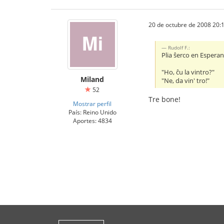
20 de octubre de 2008 20:
Rudolf F.:
Plia ŝerco en Esperant
"Ho, ĉu la vintro?"
Miland
"Ne, da vin' tro!"
52
Tre bone!
Mostrar perfil
País: Reino Unido
Aportes: 4834