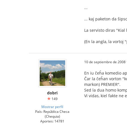
...
... kaj paketon da ŝipso
La servisto diras "Kia
(En la angla, la vorto
10 de septiembre de 2008 
En iu ĉeĥa komedio ape
Ĉar la ĉeĥan vorton "k
markon) PREMIER".
Sed la dua homo kompre
dobri
Vi vidas, kiel fakte ne 
149
Mostrar perfil
País: República Checa
(Chequia)
Aportes: 14781