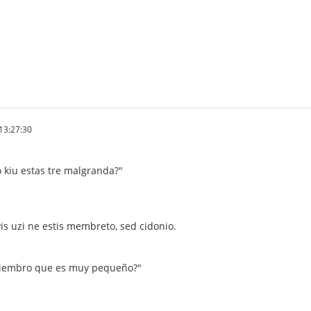
13:27:30
kiu estas tre malgranda?"
vis uzi ne estis membreto, sed cidonio.
miembro que es muy pequeño?"