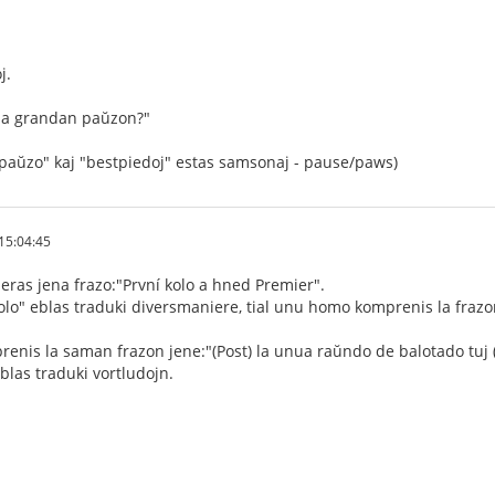
j.
l la grandan paŭzon?"
j "paŭzo" kaj "bestpiedoj" estas samsonaj - pause/paws)
15:04:45
ras jena frazo:"První kolo a hned Premier".
olo" eblas traduki diversmaniere, tial unu homo komprenis la frazon 
nis la saman frazon jene:"(Post) la unua raŭndo de balotado tuj (on
eblas traduki vortludojn.