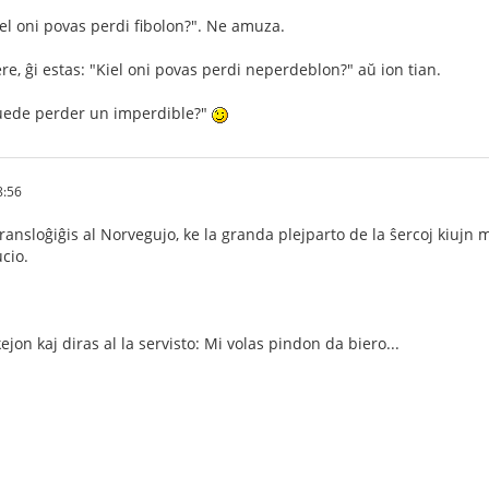
iel oni povas perdi fibolon?". Ne amuza.
re, ĝi estas: "Kiel oni povas perdi neperdeblon?" aŭ ion tian.
uede perder un imperdible?"
8:56
transloĝiĝis al Norvegujo, ke la granda plejparto de la ŝercoj kiujn
cio.
ejon kaj diras al la servisto: Mi volas pindon da biero...