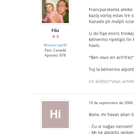
Francparolanta amiko m
kazoj vortoj estas tre 
Kanado pli malpli scia
Filu
Li do foje eniris trinke
9
kelnerino ripetigis lin
Mostrar perfil
havis.
País: Canadá
Aportes: 878
"Ben vous en ach'trez" (
Tuj la kelnerino alporti
('vi aĉetos'/'vous achèt
10 de septiembre de 2008 
Bone, mi havas alian ŝ
- Ĉu vi naĝas neniom?
- Mi ne alportis veston