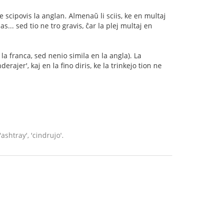
cipovis la anglan. Almenaŭ li sciis, ke en multaj
s... sed tio ne tro gravis, ĉar la plej multaj en
n la franca, sed nenio simila en la angla). La
rajer', kaj en la fino diris, ke la trinkejo tion ne
ashtray', 'cindrujo'.