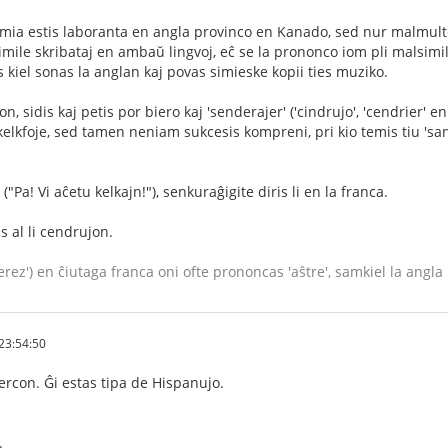
ia estis laboranta en angla provinco en Kanado, sed nur malmulte s
simile skribataj en ambaŭ lingvoj, eĉ se la prononco iom pli malsimila
s kiel sonas la anglan kaj povas simieske kopii ties muziko.
jon, sidis kaj petis por biero kaj 'senderajer' ('cindrujo', 'cendrier' e
 kelkfoje, sed tamen neniam sukcesis kompreni, pri kio temis tiu 'sande
"Pa! Vi aĉetu kelkajn!"), senkuraĝigite diris li en la franca.
s al li cendrujon.
erez') en ĉiutaga franca oni ofte prononcas 'aŝtre', samkiel la angla '
23:54:50
ercon. Ĝi estas tipa de Hispanujo.
.