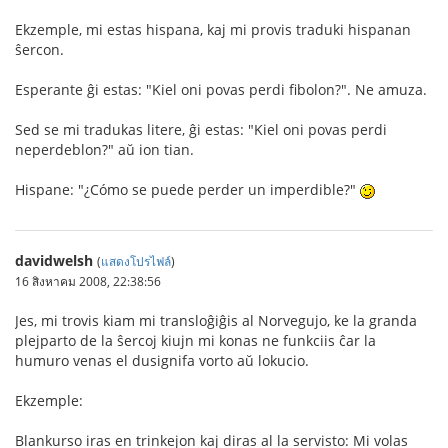
Ekzemple, mi estas hispana, kaj mi provis traduki hispanan
ŝercon.
Esperante ĝi estas: "Kiel oni povas perdi fibolon?". Ne amuza.
Sed se mi tradukas litere, ĝi estas: "Kiel oni povas perdi
neperdeblon?" aŭ ion tian.
Hispane: "¿Cómo se puede perder un imperdible?"
davidwelsh
(
แสดงโปรไฟล์
)
16 สิงหาคม 2008, 22:38:56
Jes, mi trovis kiam mi transloĝiĝis al Norvegujo, ke la granda
plejparto de la ŝercoj kiujn mi konas ne funkciis ĉar la
humuro venas el dusignifa vorto aŭ lokucio.
Ekzemple:
Blankurso iras en trinkejon kaj diras al la servisto: Mi volas