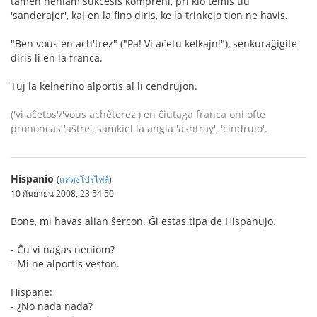
tamen neniam sukcesis kompreni, pri kio temis tiu
'sanderajer', kaj en la fino diris, ke la trinkejo tion ne havis.
"Ben vous en ach'trez" ("Pa! Vi aĉetu kelkajn!"), senkuraĝigite
diris li en la franca.
Tuj la kelnerino alportis al li cendrujon.
('vi aĉetos'/'vous achèterez') en ĉiutaga franca oni ofte
prononcas 'aŝtre', samkiel la angla 'ashtray', 'cindrujo'.
Hispanio
(
แสดงโปรไฟล์
)
10 กันยายน 2008, 23:54:50
Bone, mi havas alian ŝercon. Ĝi estas tipa de Hispanujo.
- Ĉu vi naĝas neniom?
- Mi ne alportis veston.
Hispane:
- ¿No nada nada?