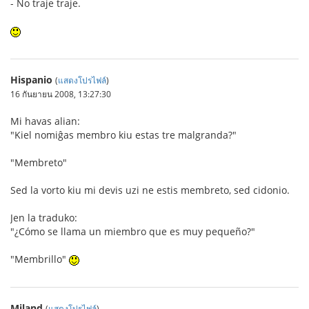
- No traje traje.
Hispanio
(
แสดงโปรไฟล์
)
16 กันยายน 2008, 13:27:30
Mi havas alian:
"Kiel nomiĝas membro kiu estas tre malgranda?"
"Membreto"
Sed la vorto kiu mi devis uzi ne estis membreto, sed cidonio.
Jen la traduko:
"¿Cómo se llama un miembro que es muy pequeño?"
"Membrillo"
Miland
(
แสดงโปรไฟล์
)