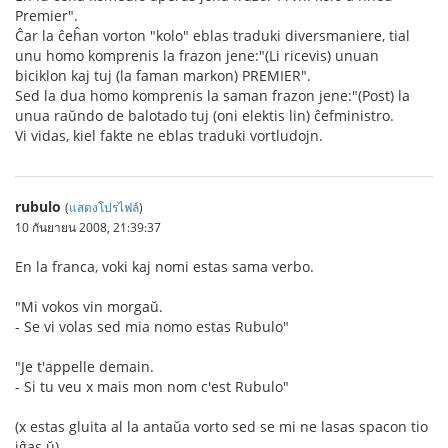
Premier".
Ĉar la ĉeĥan vorton "kolo" eblas traduki diversmaniere, tial
unu homo komprenis la frazon jene:"(Li ricevis) unuan
biciklon kaj tuj (la faman markon) PREMIER".
Sed la dua homo komprenis la saman frazon jene:"(Post) la
unua raŭndo de balotado tuj (oni elektis lin) ĉefministro.
Vi vidas, kiel fakte ne eblas traduki vortludojn.
rubulo
(
แสดงโปรไฟล์
)
10 กันยายน 2008, 21:39:37
En la franca, voki kaj nomi estas sama verbo.
"Mi vokos vin morgaŭ.
- Se vi volas sed mia nomo estas Rubulo"
"Je t'appelle demain.
- Si tu veu x mais mon nom c'est Rubulo"
(x estas gluita al la antaŭa vorto sed se mi ne lasas spacon tio
iĝas ŭ)