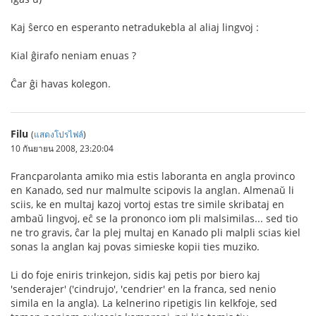
Kaj ŝerco en esperanto netradukebla al aliaj lingvoj :
Kial ĝirafo neniam enuas ?
Ĉar ĝi havas kolegon.
Filu
(
แสดงโปรไฟล์
)
10 กันยายน 2008, 23:20:04
Francparolanta amiko mia estis laboranta en angla provinco
en Kanado, sed nur malmulte scipovis la anglan. Almenaŭ li
sciis, ke en multaj kazoj vortoj estas tre simile skribataj en
ambaŭ lingvoj, eĉ se la prononco iom pli malsimilas... sed tio
ne tro gravis, ĉar la plej multaj en Kanado pli malpli scias kiel
sonas la anglan kaj povas simieske kopii ties muziko.
Li do foje eniris trinkejon, sidis kaj petis por biero kaj
'senderajer' ('cindrujo', 'cendrier' en la franca, sed nenio
simila en la angla). La kelnerino ripetigis lin kelkfoje, sed