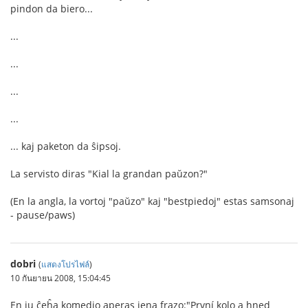
pindon da biero...
...
...
...
...
... kaj paketon da ŝipsoj.
La servisto diras "Kial la grandan paŭzon?"
(En la angla, la vortoj "paŭzo" kaj "bestpiedoj" estas samsonaj
- pause/paws)
dobri
(
แสดงโปรไฟล์
)
10 กันยายน 2008, 15:04:45
En iu ĉeĥa komedio aperas jena frazo:"První kolo a hned