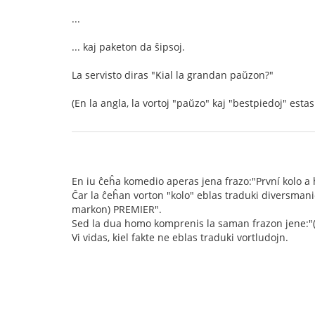
...
... kaj paketon da ŝipsoj.
La servisto diras "Kial la grandan paŭzon?"
(En la angla, la vortoj "paŭzo" kaj "bestpiedoj" est
En iu ĉeĥa komedio aperas jena frazo:"První kolo a
Ĉar la ĉeĥan vorton "kolo" eblas traduki diversmanie
markon) PREMIER".
Sed la dua homo komprenis la saman frazon jene:"(Po
Vi vidas, kiel fakte ne eblas traduki vortludojn.