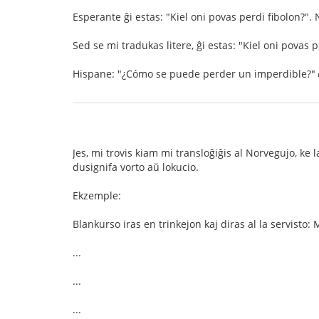
Esperante ĝi estas: "Kiel oni povas perdi fibolon?".
Sed se mi tradukas litere, ĝi estas: "Kiel oni povas
Hispane: "¿Cómo se puede perder un imperdible?"
Jes, mi trovis kiam mi transloĝiĝis al Norvegujo, ke
dusignifa vorto aŭ lokucio.
Ekzemple:
Blankurso iras en trinkejon kaj diras al la servisto: 
...
...
...