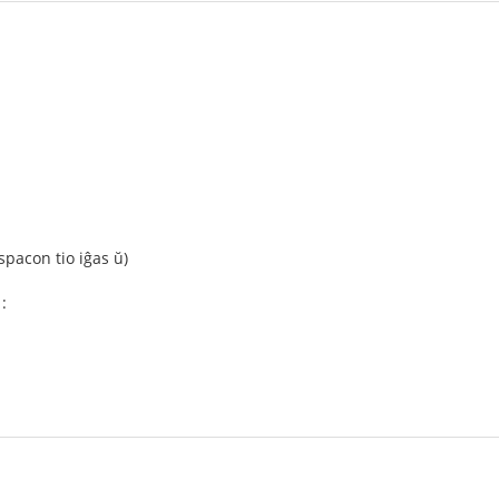
spacon tio iĝas ŭ)
: