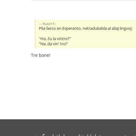
Rudolf F.:
Plia ŝerco en Esperanto, netradukebla al aliaj lingvoj:
"Ho, ĉu la vintro?"
"Ne, da vin' tro!"
Tre bone!
ریم خصوصی
شرایط استفاده
با ما تماس بگیرید