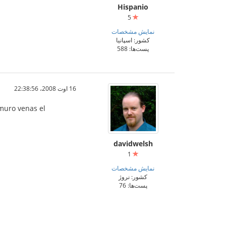
Hispanio
5
نمایش مشخصات
کشور: اسپانیا
پست‌ها: 588
16 اوت 2008،‏ 22:38:56
umuro venas el
davidwelsh
1
نمایش مشخصات
کشور: نروژ
پست‌ها: 76