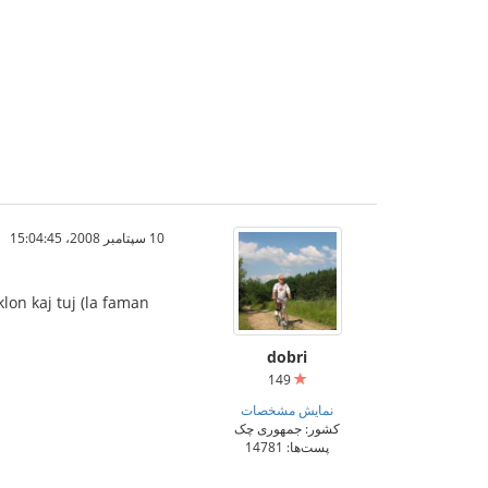
10 سپتامبر 2008،‏ 15:04:45
lon kaj tuj (la faman
dobri
149
نمایش مشخصات
کشور: جمهوری چک
پست‌ها: 14781