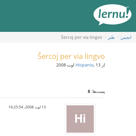
رود
ه
حتوا
انجمن
طنز
Ŝercoj per via lingvo
Ŝercoj per via lingvo
از
, 13 اوت 2008
Hispanio
پست‌ها:
8
13 اوت 2008،‏ 16:25:54