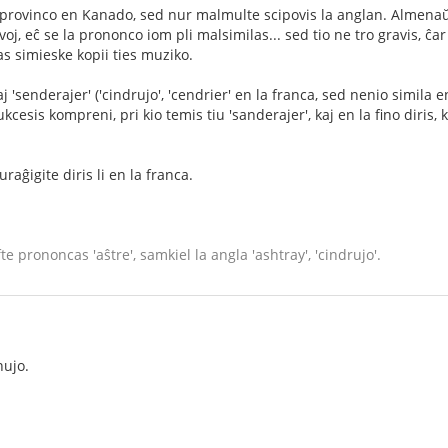
provinco en Kanado, sed nur malmulte scipovis la anglan. Almenaŭ l
oj, eĉ se la prononco iom pli malsimilas... sed tio ne tro gravis, ĉar
as simieske kopii ties muziko.
aj 'senderajer' ('cindrujo', 'cendrier' en la franca, sed nenio simila e
cesis kompreni, pri kio temis tiu 'sanderajer', kaj en la fino diris, k
raĝigite diris li en la franca.
te prononcas 'aŝtre', samkiel la angla 'ashtray', 'cindrujo'.
nujo.