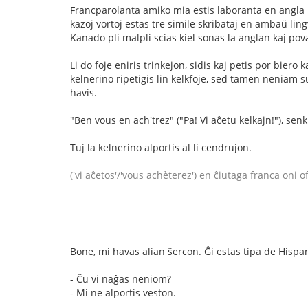
Francparolanta amiko mia estis laboranta en angla 
kazoj vortoj estas tre simile skribataj en ambaŭ lingv
Kanado pli malpli scias kiel sonas la anglan kaj pov
Li do foje eniris trinkejon, sidis kaj petis por biero k
kelnerino ripetigis lin kelkfoje, sed tamen neniam suk
havis.
"Ben vous en ach'trez" ("Pa! Vi aĉetu kelkajn!"), senku
Tuj la kelnerino alportis al li cendrujon.
('vi aĉetos'/'vous achèterez') en ĉiutaga franca oni of
Bone, mi havas alian ŝercon. Ĝi estas tipa de Hispa
- Ĉu vi naĝas neniom?
- Mi ne alportis veston.