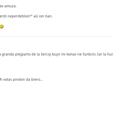
 Ne amuza.
 perdi neperdeblon?" aŭ ion tian.
 la granda plejparto de la ŝercoj kiujn mi konas ne funkciis ĉar la h
Mi volas pindon da biero...