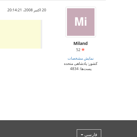
20 اکتبر 2008،‏ 20:14:21
Miland
52
نمایش مشخصات
کشور: پادشاهی متحده
پست‌ها: 4834
فارسی