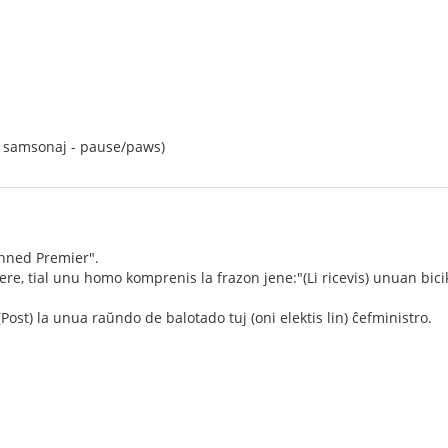
as samsonaj - pause/paws)
 hned Premier".
re, tial unu homo komprenis la frazon jene:"(Li ricevis) unuan bicik
st) la unua raŭndo de balotado tuj (oni elektis lin) ĉefministro.