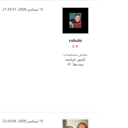
10 سپتامبر 2008،‏ 21:39:37
rubulo
0
نمایش مشخصات
کشور: فرانسه
پست‌ها: 41
10 سپتامبر 2008،‏ 23:20:04