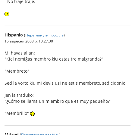
- No traje traje.
Hispanio
(
Переглянути профіль
)
16 вересня 2008 р. 13:27:30
Mi havas alian:
"Kiel nomiĝas membro kiu estas tre malgranda?"
"Membreto"
Sed la vorto kiu mi devis uzi ne estis membreto, sed cidonio.
Jen la traduko:
"¿Cómo se llama un miembro que es muy pequeño?"
"Membrillo"
Miland
(
Переглянути профіль
)