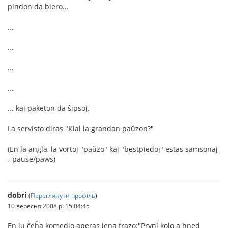
pindon da biero...
...
...
...
...
... kaj paketon da ŝipsoj.
La servisto diras "Kial la grandan paŭzon?"
(En la angla, la vortoj "paŭzo" kaj "bestpiedoj" estas samsonaj
- pause/paws)
dobri
(
Переглянути профіль
)
10 вересня 2008 р. 15:04:45
En iu ĉeĥa komedio aperas jena frazo:"První kolo a hned