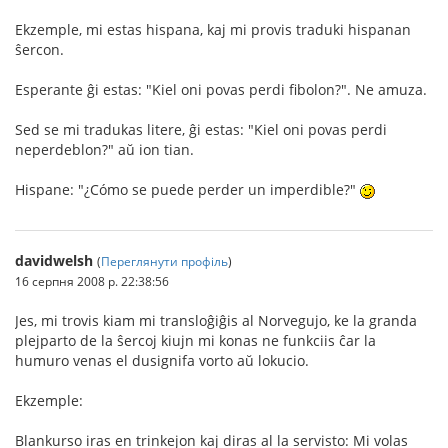
Ekzemple, mi estas hispana, kaj mi provis traduki hispanan
ŝercon.
Esperante ĝi estas: "Kiel oni povas perdi fibolon?". Ne amuza.
Sed se mi tradukas litere, ĝi estas: "Kiel oni povas perdi
neperdeblon?" aŭ ion tian.
Hispane: "¿Cómo se puede perder un imperdible?"
davidwelsh
(
Переглянути профіль
)
16 серпня 2008 р. 22:38:56
Jes, mi trovis kiam mi transloĝiĝis al Norvegujo, ke la granda
plejparto de la ŝercoj kiujn mi konas ne funkciis ĉar la
humuro venas el dusignifa vorto aŭ lokucio.
Ekzemple:
Blankurso iras en trinkejon kaj diras al la servisto: Mi volas