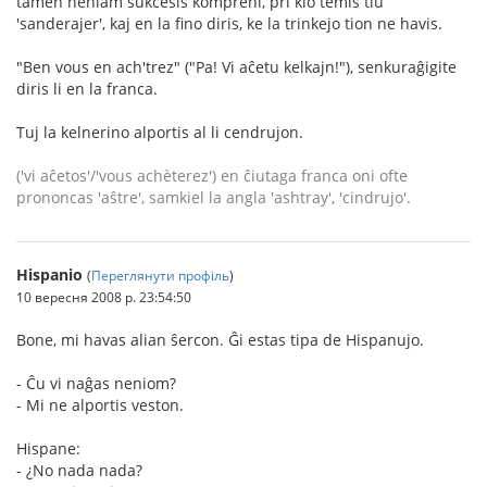
tamen neniam sukcesis kompreni, pri kio temis tiu
'sanderajer', kaj en la fino diris, ke la trinkejo tion ne havis.
"Ben vous en ach'trez" ("Pa! Vi aĉetu kelkajn!"), senkuraĝigite
diris li en la franca.
Tuj la kelnerino alportis al li cendrujon.
('vi aĉetos'/'vous achèterez') en ĉiutaga franca oni ofte
prononcas 'aŝtre', samkiel la angla 'ashtray', 'cindrujo'.
Hispanio
(
Переглянути профіль
)
10 вересня 2008 р. 23:54:50
Bone, mi havas alian ŝercon. Ĝi estas tipa de Hispanujo.
- Ĉu vi naĝas neniom?
- Mi ne alportis veston.
Hispane:
- ¿No nada nada?