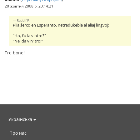
20 жовтня 2008 р. 20:14:21
Rudolf F.:
Plia ŝerco en Esperanto, netradukebla al aliaj lingvoj:
"Ho, ĉu la vintro?"
"Ne, da vin' tro!"
Tre bone!
Українська
Про нас