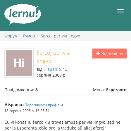
До
змісту
Мен
Форум
Гумор
Ŝercoj per via lingvo
Ŝercoj per via
Відповісти
lingvo
від
Hispanio
, 13
серпня 2008 р.
Повідомлення:
8
Мова:
Esperanto
Hispanio
(
Переглянути профіль
)
13 серпня 2008 р. 16:25:54
Ĉu vi konas iu ŝerco kiu trovas amuza per via lingvo, sed ne
per la Esperanta, eble pro la traduko aŭ aliaj aferoj?