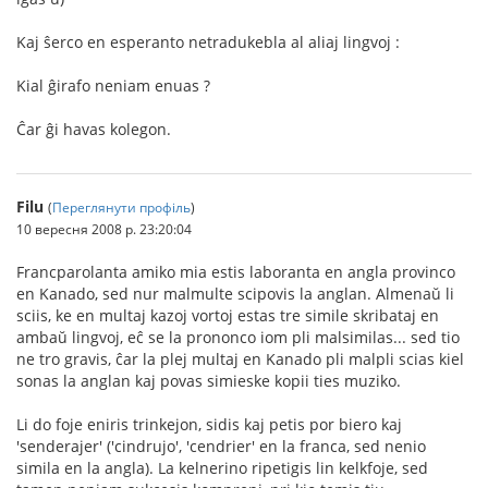
Kaj ŝerco en esperanto netradukebla al aliaj lingvoj :
Kial ĝirafo neniam enuas ?
Ĉar ĝi havas kolegon.
Filu
(
Переглянути профіль
)
10 вересня 2008 р. 23:20:04
Francparolanta amiko mia estis laboranta en angla provinco
en Kanado, sed nur malmulte scipovis la anglan. Almenaŭ li
sciis, ke en multaj kazoj vortoj estas tre simile skribataj en
ambaŭ lingvoj, eĉ se la prononco iom pli malsimilas... sed tio
ne tro gravis, ĉar la plej multaj en Kanado pli malpli scias kiel
sonas la anglan kaj povas simieske kopii ties muziko.
Li do foje eniris trinkejon, sidis kaj petis por biero kaj
'senderajer' ('cindrujo', 'cendrier' en la franca, sed nenio
simila en la angla). La kelnerino ripetigis lin kelkfoje, sed