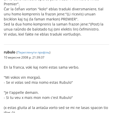
Premier".
Ĉar la ĉeĥan vorton "kolo" eblas traduki diversmaniere, tial
unu homo komprenis la frazon jene:"(Li ricevis) unuan
biciklon kaj tuj (la faman markon) PREMIER".
Sed la dua homo komprenis la saman frazon jene:"(Post) la
unua raŭndo de balotado tuj (oni elektis lin) ĉefministro.
Vi vidas, kiel fakte ne eblas traduki vortludojn.
rubulo
(
Переглянути профіль
)
10 вересня 2008 р. 21:39:37
En la franca, voki kaj nomi estas sama verbo.
"Mi vokos vin morgaŭ.
- Se vi volas sed mia nomo estas Rubulo"
"Je t'appelle demain.
- Si tu veu x mais mon nom c'est Rubulo"
(x estas gluita al la antaŭa vorto sed se mi ne lasas spacon tio
iĝas ŭ)