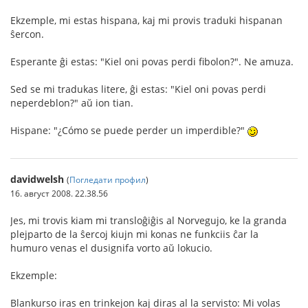
Ekzemple, mi estas hispana, kaj mi provis traduki hispanan
ŝercon.
Esperante ĝi estas: "Kiel oni povas perdi fibolon?". Ne amuza.
Sed se mi tradukas litere, ĝi estas: "Kiel oni povas perdi
neperdeblon?" aŭ ion tian.
Hispane: "¿Cómo se puede perder un imperdible?"
davidwelsh
(
Погледати профил
)
16. август 2008. 22.38.56
Jes, mi trovis kiam mi transloĝiĝis al Norvegujo, ke la granda
plejparto de la ŝercoj kiujn mi konas ne funkciis ĉar la
humuro venas el dusignifa vorto aŭ lokucio.
Ekzemple:
Blankurso iras en trinkejon kaj diras al la servisto: Mi volas