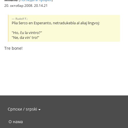
20. октобар 2008. 20.14.21
Rudolf F.:
Plia ŝerco en Esperanto, netradukebla al aliaj lingvoj:
"Ho, ĉu la vintro?"
"Ne, da vin' tro!"
Tre bone!
Српски / srpski
О нама