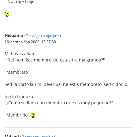
- No traje traje.
Hispanio
(
Погледати профил
)
16. септембар 2008. 13.27.30
Mi havas alian:
"Kiel nomiĝas membro kiu estas tre malgranda?"
"Membreto"
Sed la vorto kiu mi devis uzi ne estis membreto, sed cidonio.
Jen la traduko:
"¿Cómo se llama un miembro que es muy pequeño?"
"Membrillo"
Miland
(
Погледати профил
)