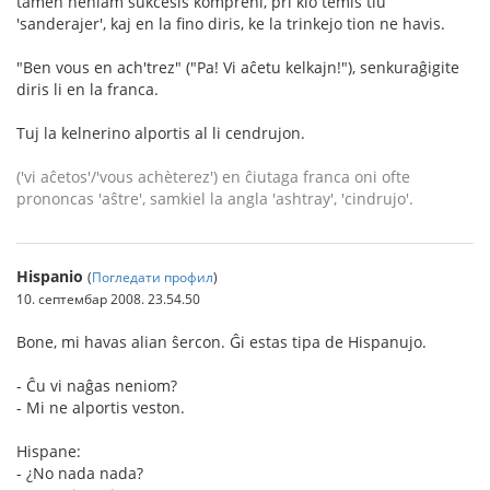
tamen neniam sukcesis kompreni, pri kio temis tiu
'sanderajer', kaj en la fino diris, ke la trinkejo tion ne havis.
"Ben vous en ach'trez" ("Pa! Vi aĉetu kelkajn!"), senkuraĝigite
diris li en la franca.
Tuj la kelnerino alportis al li cendrujon.
('vi aĉetos'/'vous achèterez') en ĉiutaga franca oni ofte
prononcas 'aŝtre', samkiel la angla 'ashtray', 'cindrujo'.
Hispanio
(
Погледати профил
)
10. септембар 2008. 23.54.50
Bone, mi havas alian ŝercon. Ĝi estas tipa de Hispanujo.
- Ĉu vi naĝas neniom?
- Mi ne alportis veston.
Hispane:
- ¿No nada nada?