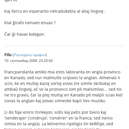
Kaj ŝerco en esperanto netradukebla al aliaj lingvoj :
Kial ĝirafo neniam enuas ?
Ĉar ĝi havas kolegon.
Filu
(
Погледати профил
)
10. септембар 2008. 23.20.04
Francparolanta amiko mia estis laboranta en angla provinco
en Kanado, sed nur malmulte scipovis la anglan. Almenaŭ li
sciis, ke en multaj kazoj vortoj estas tre simile skribataj en
ambaŭ lingvoj, eĉ se la prononco iom pli malsimilas... sed tio
ne tro gravis, ĉar la plej multaj en Kanado pli malpli scias kiel
sonas la anglan kaj povas simieske kopii ties muziko.
Li do foje eniris trinkejon, sidis kaj petis por biero kaj
'senderajer' ('cindrujo', 'cendrier' en la franca, sed nenio
simila en la angla). La kelnerino ripetigis lin kelkfoje, sed