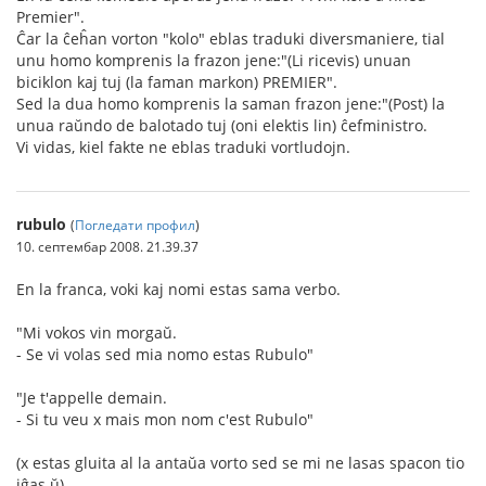
Premier".
Ĉar la ĉeĥan vorton "kolo" eblas traduki diversmaniere, tial
unu homo komprenis la frazon jene:"(Li ricevis) unuan
biciklon kaj tuj (la faman markon) PREMIER".
Sed la dua homo komprenis la saman frazon jene:"(Post) la
unua raŭndo de balotado tuj (oni elektis lin) ĉefministro.
Vi vidas, kiel fakte ne eblas traduki vortludojn.
rubulo
(
Погледати профил
)
10. септембар 2008. 21.39.37
En la franca, voki kaj nomi estas sama verbo.
"Mi vokos vin morgaŭ.
- Se vi volas sed mia nomo estas Rubulo"
"Je t'appelle demain.
- Si tu veu x mais mon nom c'est Rubulo"
(x estas gluita al la antaŭa vorto sed se mi ne lasas spacon tio
iĝas ŭ)