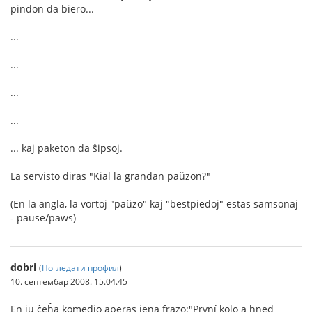
pindon da biero...
...
...
...
...
... kaj paketon da ŝipsoj.
La servisto diras "Kial la grandan paŭzon?"
(En la angla, la vortoj "paŭzo" kaj "bestpiedoj" estas samsonaj
- pause/paws)
dobri
(
Погледати профил
)
10. септембар 2008. 15.04.45
En iu ĉeĥa komedio aperas jena frazo:"První kolo a hned