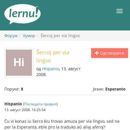
У
садржају
Мен
Форум
Хумор
Ŝercoj per via lingvo
Ŝercoj per via
Одговорити
lingvo
од
Hispanio
, 13. август
2008.
Поруке:
8
Језик:
Esperanto
Hispanio
(
Погледати профил
)
13. август 2008. 16.25.54
Ĉu vi konas iu ŝerco kiu trovas amuza per via lingvo, sed ne
per la Esperanta, eble pro la traduko aŭ aliaj aferoj?