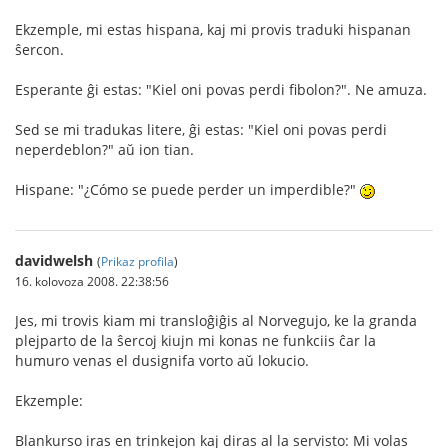
Ekzemple, mi estas hispana, kaj mi provis traduki hispanan
ŝercon.
Esperante ĝi estas: "Kiel oni povas perdi fibolon?". Ne amuza.
Sed se mi tradukas litere, ĝi estas: "Kiel oni povas perdi
neperdeblon?" aŭ ion tian.
Hispane: "¿Cómo se puede perder un imperdible?"
davidwelsh
(
Prikaz profila
)
16. kolovoza 2008. 22:38:56
Jes, mi trovis kiam mi transloĝiĝis al Norvegujo, ke la granda
plejparto de la ŝercoj kiujn mi konas ne funkciis ĉar la
humuro venas el dusignifa vorto aŭ lokucio.
Ekzemple:
Blankurso iras en trinkejon kaj diras al la servisto: Mi volas