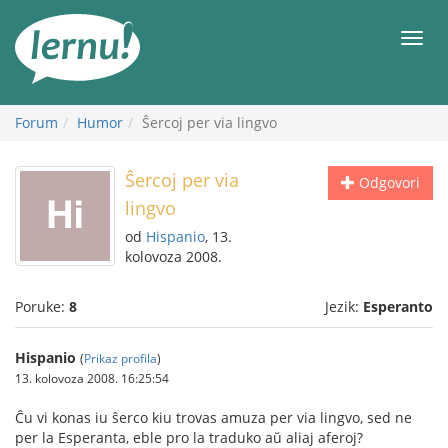
Sadržaj
Meni
Forum
Humor
Ŝercoj per via lingvo
Ŝercoj per via
Odgovori
lingvo
od
Hispanio
, 13.
kolovoza 2008.
Poruke:
8
Jezik:
Esperanto
Hispanio
(
Prikaz profila
)
13. kolovoza 2008. 16:25:54
Ĉu vi konas iu ŝerco kiu trovas amuza per via lingvo, sed ne
per la Esperanta, eble pro la traduko aŭ aliaj aferoj?