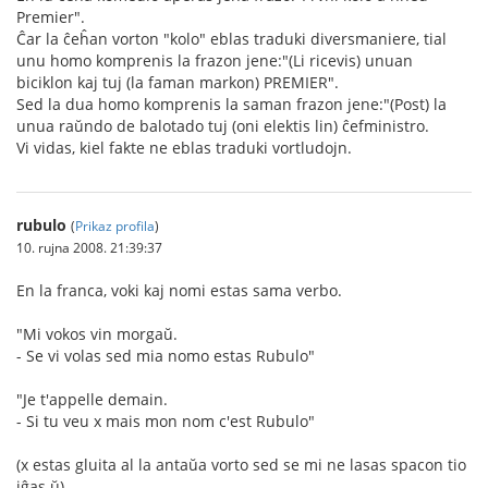
Premier".
Ĉar la ĉeĥan vorton "kolo" eblas traduki diversmaniere, tial
unu homo komprenis la frazon jene:"(Li ricevis) unuan
biciklon kaj tuj (la faman markon) PREMIER".
Sed la dua homo komprenis la saman frazon jene:"(Post) la
unua raŭndo de balotado tuj (oni elektis lin) ĉefministro.
Vi vidas, kiel fakte ne eblas traduki vortludojn.
rubulo
(
Prikaz profila
)
10. rujna 2008. 21:39:37
En la franca, voki kaj nomi estas sama verbo.
"Mi vokos vin morgaŭ.
- Se vi volas sed mia nomo estas Rubulo"
"Je t'appelle demain.
- Si tu veu x mais mon nom c'est Rubulo"
(x estas gluita al la antaŭa vorto sed se mi ne lasas spacon tio
iĝas ŭ)