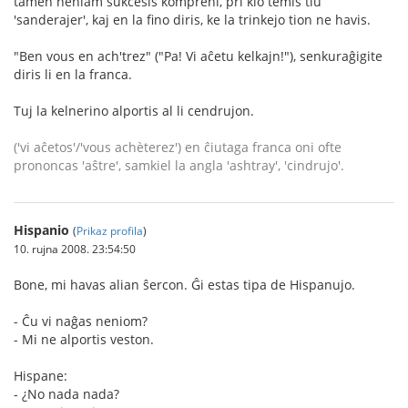
tamen neniam sukcesis kompreni, pri kio temis tiu
'sanderajer', kaj en la fino diris, ke la trinkejo tion ne havis.
"Ben vous en ach'trez" ("Pa! Vi aĉetu kelkajn!"), senkuraĝigite
diris li en la franca.
Tuj la kelnerino alportis al li cendrujon.
('vi aĉetos'/'vous achèterez') en ĉiutaga franca oni ofte
prononcas 'aŝtre', samkiel la angla 'ashtray', 'cindrujo'.
Hispanio
(
Prikaz profila
)
10. rujna 2008. 23:54:50
Bone, mi havas alian ŝercon. Ĝi estas tipa de Hispanujo.
- Ĉu vi naĝas neniom?
- Mi ne alportis veston.
Hispane:
- ¿No nada nada?