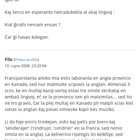
Kaj ŝerco en esperanto netradukebla al aliaj lingvoj :
Kial ĝirafo neniam enuas ?
Ĉar ĝi havas kolegon.
Filu
(
Prikaz profila
)
10. rujna 2008. 23:20:04
Francparolanta amiko mia estis laboranta en angla provinco
en Kanado, sed nur malmulte scipovis la anglan. Almenaŭ li
sciis, ke en multaj kazoj vortoj estas tre simile skribataj en
ambaŭ lingvoj, eĉ se la prononco iom pli malsimilas... sed tio
ne tro gravis, ĉar la plej multaj en Kanado pli malpli scias kiel
sonas la anglan kaj povas simieske kopii ties muziko.
Li do foje eniris trinkejon, sidis kaj petis por biero kaj
'senderajer' ('cindrujo', 'cendrier' en la franca, sed nenio
simila en la angla). La kelnerino ripetigis lin kelkfoje, sed