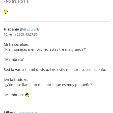
- No traje traje.
Hispanio
(
Prikaz profila
)
16. rujna 2008. 13:27:30
Mi havas alian:
"Kiel nomiĝas membro kiu estas tre malgranda?"
"Membreto"
Sed la vorto kiu mi devis uzi ne estis membreto, sed cidonio.
Jen la traduko:
"¿Cómo se llama un miembro que es muy pequeño?"
"Membrillo"
Miland
(
Prikaz profila
)