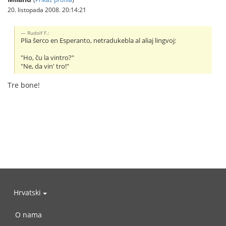
20. listopada 2008. 20:14:21
Rudolf F.:
Plia ŝerco en Esperanto, netradukebla al aliaj lingvoj:
"Ho, ĉu la vintro?"
"Ne, da vin' tro!"
Tre bone!
Hrvatski
O nama