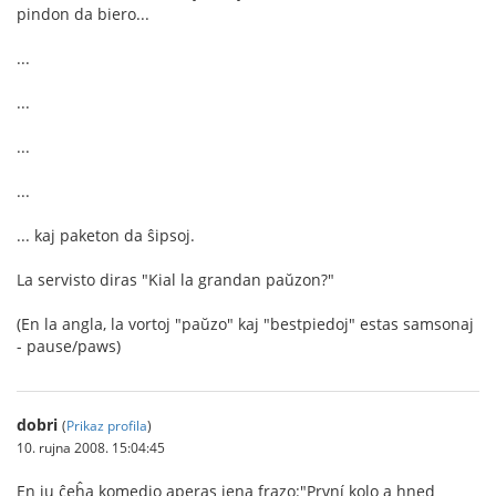
pindon da biero...
...
...
...
...
... kaj paketon da ŝipsoj.
La servisto diras "Kial la grandan paŭzon?"
(En la angla, la vortoj "paŭzo" kaj "bestpiedoj" estas samsonaj
- pause/paws)
dobri
(
Prikaz profila
)
10. rujna 2008. 15:04:45
En iu ĉeĥa komedio aperas jena frazo:"První kolo a hned