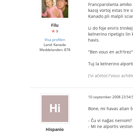
Francparolanta amiko m
kazoj vortoj estas tre 
Kanado pli malpli scia
Filu
Li do foje eniris trinke
9
kelnerino ripetigis lin
Visa profilen
havis.
Land: Kanada
Meddelanden: 878
"Ben vous en ach'trez" (
Tuj la kelnerino alporti
('vi aĉetos'/'vous achèt
10 september 2008 23:54:
Bone, mi havas alian ŝ
- Ĉu vi naĝas neniom?
- Mi ne alportis veston
Hispanio