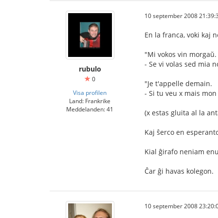
10 september 2008 21:39:
En la franca, voki kaj
"Mi vokos vin morgaŭ.
- Se vi volas sed mia 
rubulo
0
"Je t'appelle demain.
Visa profilen
- Si tu veu x mais mon
Land: Frankrike
Meddelanden: 41
(x estas gluita al la a
Kaj ŝerco en esperanto 
Kial ĝirafo neniam enu
Ĉar ĝi havas kolegon.
10 september 2008 23:20: