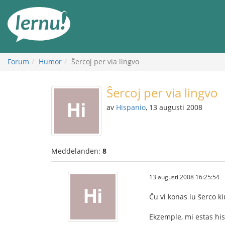
Till
sidans
innehåll
Forum
Humor
Ŝercoj per via lingvo
Ŝercoj per via lingvo
av
Hispanio
, 13 augusti 2008
Meddelanden:
8
13 augusti 2008 16:25:54
Ĉu vi konas iu ŝerco ki
Ekzemple, mi estas his