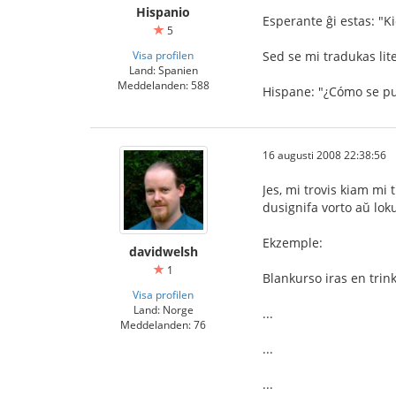
Hispanio
Esperante ĝi estas: "K
5
Visa profilen
Sed se mi tradukas lite
Land: Spanien
Meddelanden: 588
Hispane: "¿Cómo se p
16 augusti 2008 22:38:56
Jes, mi trovis kiam mi 
dusignifa vorto aŭ loku
Ekzemple:
davidwelsh
1
Blankurso iras en trink
Visa profilen
Land: Norge
...
Meddelanden: 76
...
...