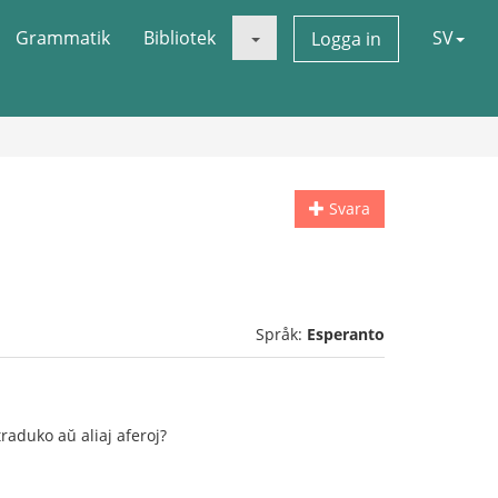
Grammatik
Bibliotek
SV
Logga in
Svara
Språk:
Esperanto
traduko aŭ aliaj aferoj?