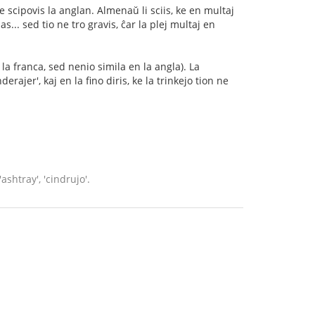
cipovis la anglan. Almenaŭ li sciis, ke en multaj
s... sed tio ne tro gravis, ĉar la plej multaj en
n la franca, sed nenio simila en la angla). La
rajer', kaj en la fino diris, ke la trinkejo tion ne
ashtray', 'cindrujo'.