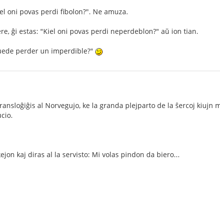
iel oni povas perdi fibolon?". Ne amuza.
re, ĝi estas: "Kiel oni povas perdi neperdeblon?" aŭ ion tian.
uede perder un imperdible?"
transloĝiĝis al Norvegujo, ke la granda plejparto de la ŝercoj kiujn
cio.
ejon kaj diras al la servisto: Mi volas pindon da biero...