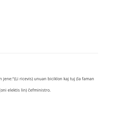
jene:"(Li ricevis) unuan biciklon kaj tuj (la faman
i elektis lin) ĉefministro.