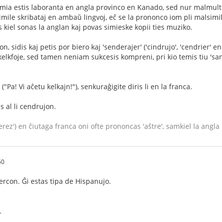
ia estis laboranta en angla provinco en Kanado, sed nur malmulte s
simile skribataj en ambaŭ lingvoj, eĉ se la prononco iom pli malsimila
s kiel sonas la anglan kaj povas simieske kopii ties muziko.
jon, sidis kaj petis por biero kaj 'senderajer' ('cindrujo', 'cendrier' e
 kelkfoje, sed tamen neniam sukcesis kompreni, pri kio temis tiu 'sande
"Pa! Vi aĉetu kelkajn!"), senkuraĝigite diris li en la franca.
s al li cendrujon.
erez') en ĉiutaga franca oni ofte prononcas 'aŝtre', samkiel la angla '
50
ercon. Ĝi estas tipa de Hispanujo.
.