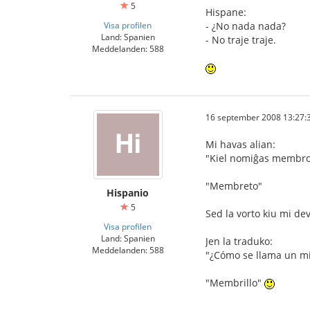
5
Hispane:
Visa profilen
- ¿No nada nada?
Land: Spanien
- No traje traje.
Meddelanden: 588
16 september 2008 13:27:
Mi havas alian:
"Kiel nomiĝas membro 
"Membreto"
Hispanio
5
Sed la vorto kiu mi de
Visa profilen
Land: Spanien
Jen la traduko:
Meddelanden: 588
"¿Cómo se llama un 
"Membrillo"