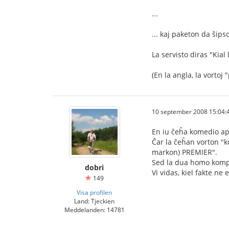
...
... kaj paketon da ŝipso
La servisto diras "Kia
(En la angla, la vorto
10 september 2008 15:04:
En iu ĉeĥa komedio ape
Ĉar la ĉeĥan vorton "k
markon) PREMIER".
Sed la dua homo kompre
dobri
Vi vidas, kiel fakte ne 
149
Visa profilen
Land: Tjeckien
Meddelanden: 14781