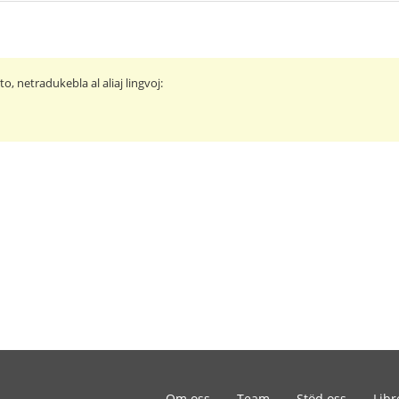
o, netradukebla al aliaj lingvoj:
Om oss
Team
Stöd oss
Libr