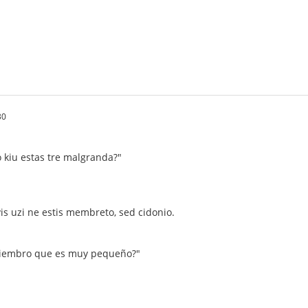
30
kiu estas tre malgranda?"
vis uzi ne estis membreto, sed cidonio.
miembro que es muy pequeño?"