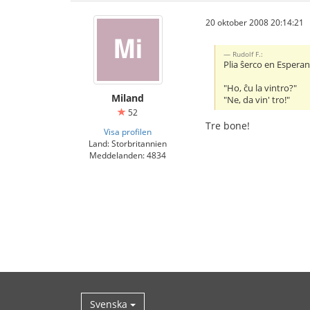
20 oktober 2008 20:14:21
Rudolf F.:
Plia ŝerco en Esperant
"Ho, ĉu la vintro?"
Miland
"Ne, da vin' tro!"
52
Tre bone!
Visa profilen
Land: Storbritannien
Meddelanden: 4834
Svenska