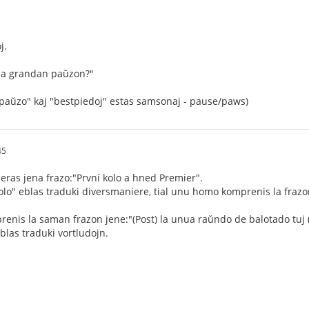
j.
l la grandan paŭzon?"
j "paŭzo" kaj "bestpiedoj" estas samsonaj - pause/paws)
45
ras jena frazo:"První kolo a hned Premier".
olo" eblas traduki diversmaniere, tial unu homo komprenis la frazon 
nis la saman frazon jene:"(Post) la unua raŭndo de balotado tuj (on
eblas traduki vortludojn.