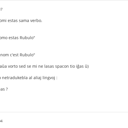
37
 nomi estas sama verbo.
nomo estas Rubulo"
 nom c'est Rubulo"
ntaŭa vorto sed se mi ne lasas spacon tio iĝas ŭ)
netradukebla al aliaj lingvoj :
as ?
04