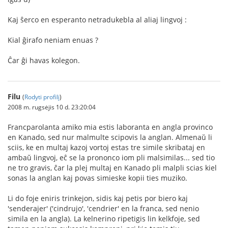
Kaj ŝerco en esperanto netradukebla al aliaj lingvoj :
Kial ĝirafo neniam enuas ?
Ĉar ĝi havas kolegon.
Filu
(
Rodyti profilį
)
2008 m. rugsėjis 10 d. 23:20:04
Francparolanta amiko mia estis laboranta en angla provinco
en Kanado, sed nur malmulte scipovis la anglan. Almenaŭ li
sciis, ke en multaj kazoj vortoj estas tre simile skribataj en
ambaŭ lingvoj, eĉ se la prononco iom pli malsimilas... sed tio
ne tro gravis, ĉar la plej multaj en Kanado pli malpli scias kiel
sonas la anglan kaj povas simieske kopii ties muziko.
Li do foje eniris trinkejon, sidis kaj petis por biero kaj
'senderajer' ('cindrujo', 'cendrier' en la franca, sed nenio
simila en la angla). La kelnerino ripetigis lin kelkfoje, sed