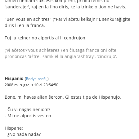
tamen neniam sukcesis kompreni, pri kio temis tiu
'sanderajer', kaj en la fino diris, ke la trinkejo tion ne havis.
"Ben vous en ach'trez" ("Pa! Vi aĉetu kelkajn!"), senkuraĝigite
diris li en la franca.
Tuj la kelnerino alportis al li cendrujon.
('vi aĉetos'/'vous achèterez') en ĉiutaga franca oni ofte
prononcas 'aŝtre', samkiel la angla 'ashtray', 'cindrujo'.
Hispanio
(
Rodyti profilį
)
2008 m. rugsėjis 10 d. 23:54:50
Bone, mi havas alian ŝercon. Ĝi estas tipa de Hispanujo.
- Ĉu vi naĝas neniom?
- Mi ne alportis veston.
Hispane:
- ¿No nada nada?