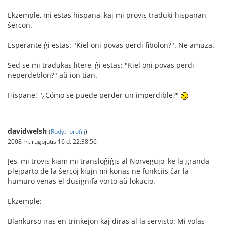
Ekzemple, mi estas hispana, kaj mi provis traduki hispanan
ŝercon.
Esperante ĝi estas: "Kiel oni povas perdi fibolon?". Ne amuza.
Sed se mi tradukas litere, ĝi estas: "Kiel oni povas perdi
neperdeblon?" aŭ ion tian.
Hispane: "¿Cómo se puede perder un imperdible?"
davidwelsh
(
Rodyti profilį
)
2008 m. rugpjūtis 16 d. 22:38:56
Jes, mi trovis kiam mi transloĝiĝis al Norvegujo, ke la granda
plejparto de la ŝercoj kiujn mi konas ne funkciis ĉar la
humuro venas el dusignifa vorto aŭ lokucio.
Ekzemple:
Blankurso iras en trinkejon kaj diras al la servisto: Mi volas