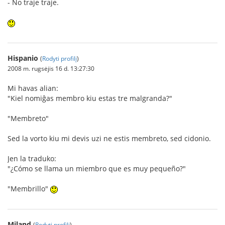
- No traje traje.
Hispanio
(
Rodyti profilį
)
2008 m. rugsėjis 16 d. 13:27:30
Mi havas alian:
"Kiel nomiĝas membro kiu estas tre malgranda?"
"Membreto"
Sed la vorto kiu mi devis uzi ne estis membreto, sed cidonio.
Jen la traduko:
"¿Cómo se llama un miembro que es muy pequeño?"
"Membrillo"
Miland
(
Rodyti profilį
)