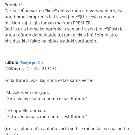
Premier".
Ĉar la ĉeĥan vorton "kolo" eblas traduki diversmaniere, tial
unu homo komprenis la frazon jene:"(Li ricevis) unuan
biciklon kaj tuj (la faman markon) PREMIER".
Sed la dua homo komprenis la saman frazon jene:"(Post) la
unua raŭndo de balotado tuj (oni elektis lin) ĉefministro.
Vi vidas, kiel fakte ne eblas traduki vortludojn.
rubulo
(
Rodyti profilį
)
2008 m. rugsėjis 10 d. 21:39:37
En la franca, voki kaj nomi estas sama verbo.
"Mi vokos vin morgaŭ.
- Se vi volas sed mia nomo estas Rubulo"
"Je t'appelle demain.
- Si tu veu x mais mon nom c'est Rubulo"
(x estas gluita al la antaŭa vorto sed se mi ne lasas spacon tio
iĝas ŭ)