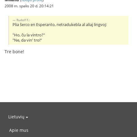
2008 m. spalis 20 d. 20:14:21
Rudolf F.:
Plia ŝerco en Esperanto, netradukebla al aliaj lingvoj:
"Ho, ĉu la vintro?"
"Ne, da vin' tro!"
Tre bone!
Lietuvių
Apie mus