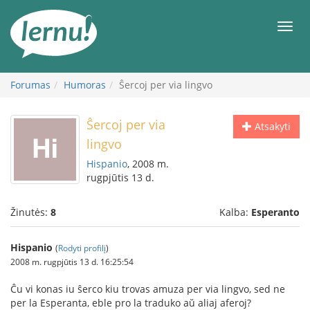
Į
turinį
Meni
Forumas
Humoras
Ŝercoj per via lingvo
Ŝercoj per via
Atsakyti
lingvo
Hispanio
, 2008 m.
rugpjūtis 13 d.
Žinutės:
8
Kalba:
Esperanto
Hispanio
(
Rodyti profilį
)
2008 m. rugpjūtis 13 d. 16:25:54
Ĉu vi konas iu ŝerco kiu trovas amuza per via lingvo, sed ne
per la Esperanta, eble pro la traduko aŭ aliaj aferoj?