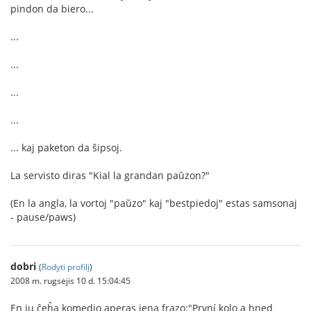
pindon da biero...
...
...
...
...
... kaj paketon da ŝipsoj.
La servisto diras "Kial la grandan paŭzon?"
(En la angla, la vortoj "paŭzo" kaj "bestpiedoj" estas samsonaj
- pause/paws)
dobri
(
Rodyti profilį
)
2008 m. rugsėjis 10 d. 15:04:45
En iu ĉeĥa komedio aperas jena frazo:"První kolo a hned