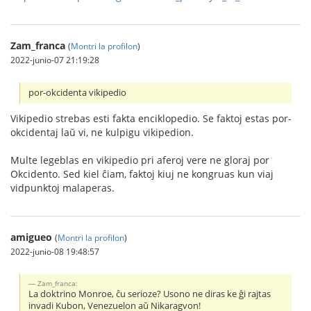
Zam_franca
(
Montri la profilon
)
2022-junio-07 21:19:28
por-okcidenta vikipedio
Vikipedio strebas esti fakta enciklopedio. Se faktoj estas por-
okcidentaj laŭ vi, ne kulpigu vikipedion.
Multe legeblas en vikipedio pri aferoj vere ne gloraj por
Okcidento. Sed kiel ĉiam, faktoj kiuj ne kongruas kun viaj
vidpunktoj malaperas.
amigueo
(
Montri la profilon
)
2022-junio-08 19:48:57
Zam_franca:
La doktrino Monroe, ĉu serioze? Usono ne diras ke ĝi rajtas
invadi Kubon, Venezuelon aŭ Nikaragvon!