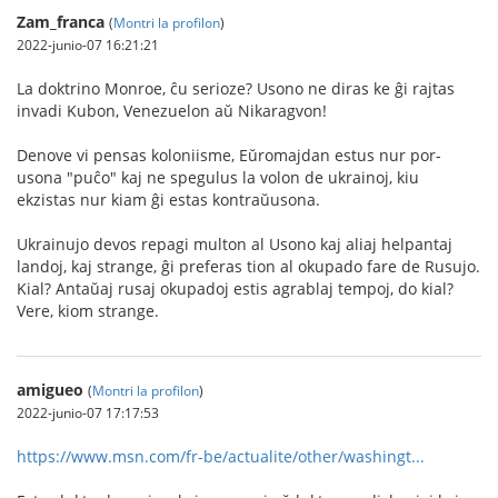
Zam_franca
(
Montri la profilon
)
2022-junio-07 16:21:21
La doktrino Monroe, ĉu serioze? Usono ne diras ke ĝi rajtas
invadi Kubon, Venezuelon aŭ Nikaragvon!
Denove vi pensas koloniisme, Eŭromajdan estus nur por-
usona "puĉo" kaj ne spegulus la volon de ukrainoj, kiu
ekzistas nur kiam ĝi estas kontraŭusona.
Ukrainujo devos repagi multon al Usono kaj aliaj helpantaj
landoj, kaj strange, ĝi preferas tion al okupado fare de Rusujo.
Kial? Antaŭaj rusaj okupadoj estis agrablaj tempoj, do kial?
Vere, kiom strange.
amigueo
(
Montri la profilon
)
2022-junio-07 17:17:53
https://www.msn.com/fr-be/actualite/other/washingt...