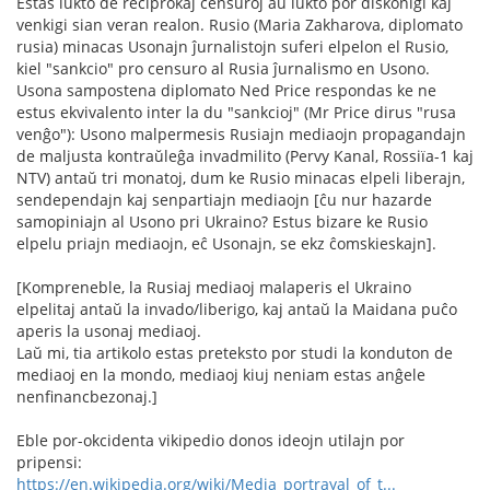
Estas lukto de reciprokaj censuroj aŭ lukto por diskonigi kaj
venkigi sian veran realon. Rusio (Maria Zakharova, diplomato
rusia) minacas Usonajn ĵurnalistojn suferi elpelon el Rusio,
kiel "sankcio" pro censuro al Rusia ĵurnalismo en Usono.
Usona sampostena diplomato Ned Price respondas ke ne
estus ekvivalento inter la du "sankcioj" (Mr Price dirus "rusa
venĝo"): Usono malpermesis Rusiajn mediaojn propagandajn
de maljusta kontraŭleĝa invadmilito (Pervy Kanal, Rossiïa-1 kaj
NTV) antaŭ tri monatoj, dum ke Rusio minacas elpeli liberajn,
sendependajn kaj senpartiajn mediaojn [ĉu nur hazarde
samopiniajn al Usono pri Ukraino? Estus bizare ke Rusio
elpelu priajn mediaojn, eĉ Usonajn, se ekz ĉomskieskajn].
[Kompreneble, la Rusiaj mediaoj malaperis el Ukraino
elpelitaj antaŭ la invado/liberigo, kaj antaŭ la Maidana puĉo
aperis la usonaj mediaoj.
Laŭ mi, tia artikolo estas preteksto por studi la konduton de
mediaoj en la mondo, mediaoj kiuj neniam estas anĝele
nenfinancbezonaj.]
Eble por-okcidenta vikipedio donos ideojn utilajn por
pripensi:
https://en.wikipedia.org/wiki/Media_portrayal_of_t...