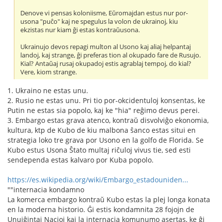
Denove vi pensas koloniisme, Eŭromajdan estus nur por-
usona "puĉo" kaj ne spegulus la volon de ukrainoj, kiu
ekzistas nur kiam ĝi estas kontraŭusona.
Ukrainujo devos repagi multon al Usono kaj aliaj helpantaj
landoj, kaj strange, ĝi preferas tion al okupado fare de Rusujo.
Kial? Antaŭaj rusaj okupadoj estis agrablaj tempoj, do kial?
Vere, kiom strange.
1. Ukraino ne estas unu.
2. Rusio ne estas unu. Pri tio por-okcidentuloj konsentas, ke
Putin ne estas sia popolo, kaj ke "hia" reĝimo devus perei.
3. Embargo estas grava atenco, kontraŭ disvolviĝo ekonomia,
kultura, ktp de Kubo de kiu malbona ŝanco estas situi en
strategia loko tre grava por Usono en la golfo de Florida. Se
Kubo estus Usona Ŝtato multaj riĉuloj vivus tie, sed esti
sendependa estas kalvaro por Kuba popolo.
https://es.wikipedia.org/wiki/Embargo_estadouniden...
""internacia kondamno
La komerca embargo kontraŭ Kubo estas la plej longa konata
en la moderna historio. Ĝi estis kondamnita 28 fojojn de
Unuiĝintaj Nacioj kaj la internacia komunumo asertas, ke ĝi