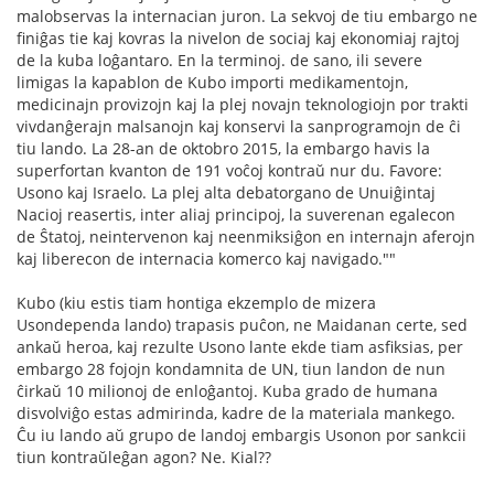
malobservas la internacian juron. La sekvoj de tiu embargo ne
finiĝas tie kaj kovras la nivelon de sociaj kaj ekonomiaj rajtoj
de la kuba loĝantaro. En la terminoj. de sano, ili severe
limigas la kapablon de Kubo importi medikamentojn,
medicinajn provizojn kaj la plej novajn teknologiojn por trakti
vivdanĝerajn malsanojn kaj konservi la sanprogramojn de ĉi
tiu lando. La 28-an de oktobro 2015, la embargo havis la
superfortan kvanton de 191 voĉoj kontraŭ nur du. Favore:
Usono kaj Israelo. La plej alta debatorgano de Unuiĝintaj
Nacioj reasertis, inter aliaj principoj, la suverenan egalecon
de Ŝtatoj, neintervenon kaj neenmiksiĝon en internajn aferojn
kaj liberecon de internacia komerco kaj navigado.""
Kubo (kiu estis tiam hontiga ekzemplo de mizera
Usondependa lando) trapasis puĉon, ne Maidanan certe, sed
ankaŭ heroa, kaj rezulte Usono lante ekde tiam asfiksias, per
embargo 28 fojojn kondamnita de UN, tiun landon de nun
ĉirkaŭ 10 milionoj de enloĝantoj. Kuba grado de humana
disvolviĝo estas admirinda, kadre de la materiala mankego.
Ĉu iu lando aŭ grupo de landoj embargis Usonon por sankcii
tiun kontraŭleĝan agon? Ne. Kial??