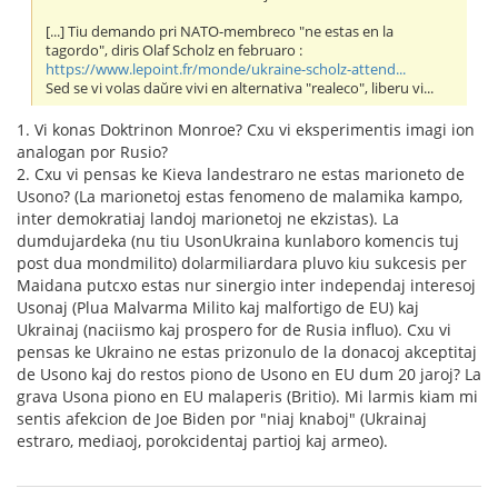
[...] Tiu demando pri NATO-membreco "ne estas en la
tagordo", diris Olaf Scholz en februaro :
https://www.lepoint.fr/monde/ukraine-scholz-attend...
Sed se vi volas daŭre vivi en alternativa "realeco", liberu vi...
1. Vi konas Doktrinon Monroe? Cxu vi eksperimentis imagi ion
analogan por Rusio?
2. Cxu vi pensas ke Kieva landestraro ne estas marioneto de
Usono? (La marionetoj estas fenomeno de malamika kampo,
inter demokratiaj landoj marionetoj ne ekzistas). La
dumdujardeka (nu tiu UsonUkraina kunlaboro komencis tuj
post dua mondmilito) dolarmiliardara pluvo kiu sukcesis per
Maidana putcxo estas nur sinergio inter independaj interesoj
Usonaj (Plua Malvarma Milito kaj malfortigo de EU) kaj
Ukrainaj (naciismo kaj prospero for de Rusia influo). Cxu vi
pensas ke Ukraino ne estas prizonulo de la donacoj akceptitaj
de Usono kaj do restos piono de Usono en EU dum 20 jaroj? La
grava Usona piono en EU malaperis (Britio). Mi larmis kiam mi
sentis afekcion de Joe Biden por "niaj knaboj" (Ukrainaj
estraro, mediaoj, porokcidentaj partioj kaj armeo).