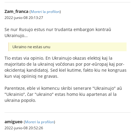
Zam_franca
(
Montri la profilon
)
2022-junio-08 20:13:27
Se nur Rusujo estus nur trudanta embargon kontraŭ
Ukrainujo...
Ukraino ne estas unu
Tio estas via opinio. En Ukrainujo okazas elektoj kaj la
majoritato de la ukrainoj voĉdonas por por-eŭropaj kaj por-
okcidentaj kandidatoj. Sed kiel kutime, fakto kiu ne kongruas
kun viaj opiinioj ne gravas.
Parenteze, eble vi komencu skribi senerare "Ukrainujo" aŭ
"Ukrainio", ĉar "ukraino" estas homo kiu apartenas al la
ukraina popolo.
amigueo
(
Montri la profilon
)
2022-junio-08 20:52:26