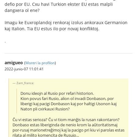
defio por EU. Cxu havi Turkion ekster EU estas malpli
dangxera ol ene?
Imagu ke Euxroplandoj renkoraj izolus ankoraux Germanion
kaj Italion. Tia EU estus ilo por novaj konfliktoj.
.
amigueo
(
Montri la profilon
)
2022-junio-07 11:01:41
Zam_franca:
Donu ideojn al Rusio por refari historion.
Kion povus fari Rusio, alion ol invadi Donbason, por
liberigi kaj pacigi Donbason kaj por haltigi Usonon kaj
Naton pli cxirkauxi Rusion?
Ĉu vi estas serioza? Ĉu vi tiom manĝis la rusan rakontaron?
Donbaso estas liberiginda de nenio krom la aŭtoritatismaj
por-rusaj marionetreĝimoj kaj la pacigo pri kiu vi parolas estas
rilata al milito komencita de Rusujo...