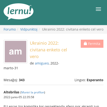
Al
la
Men
enhavo
Forumo
Vidpunktoj
Ukrainio 2022: civitana enketo cel vero
Ukrainio 2022:
Fermita
civitana enketo cel
vero
de
amigueo
, 2022-
marto-31
Mesaĝoj:
343
Lingvo:
Esperanto
Altebrilas
(
Montri la profilon
)
2022-junio-05 22:35:58
EU esras tro komplika kaj respektenda afero por akcepti iun,