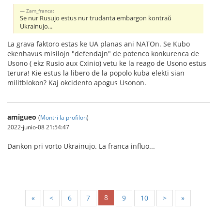
Zam_franca:
Se nur Rusujo estus nur trudanta embargon kontraŭ
Ukrainujo...
La grava faktoro estas ke UA planas ani NATOn. Se Kubo
ekenhavus misilojn "defendajn" de potenco konkurenca de
Usono ( ekz Rusio aux Cxinio) vetu ke la reago de Usono estus
terura! Kie estus la libero de la popolo kuba elekti sian
militblokon? Kaj okcidento apogus Usonon.
amigueo
(
Montri la profilon
)
2022-junio-08 21:54:47
Dankon pri vorto Ukrainujo. La franca influo...
8
«
<
6
7
9
10
>
»