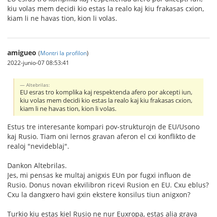
kiu volas mem decidi kio estas la realo kaj kiu frakasas cxion,
kiam li ne havas tion, kion li volas.
amigueo
(
Montri la profilon
)
2022-junio-07 08:53:41
Altebrilas:
EU esras tro komplika kaj respektenda afero por akcepti iun,
kiu volas mem decidi kio estas la realo kaj kiu frakasas cxion,
kiam li ne havas tion, kion li volas.
Estus tre interesante kompari pov-strukturojn de EU/Usono
kaj Rusio. Tiam oni lernos gravan aferon el cxi konflikto de
realoj "nevideblaj".
Dankon Altebrilas.
Jes, mi pensas ke multaj anigxis EUn por fugxi influon de
Rusio. Donus novan ekvilibron ricevi Rusion en EU. Cxu eblus?
Cxu la dangxero havi gxin ekstere konsilus tiun anigxon?
Turkio kiu estas kiel Rusio ne nur Euxropa, estas alia grava