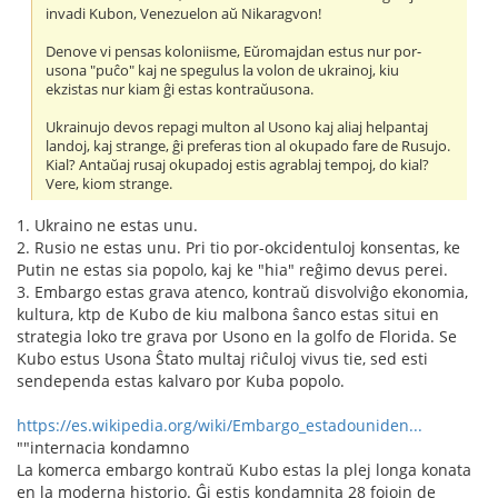
invadi Kubon, Venezuelon aŭ Nikaragvon!
Denove vi pensas koloniisme, Eŭromajdan estus nur por-
usona "puĉo" kaj ne spegulus la volon de ukrainoj, kiu
ekzistas nur kiam ĝi estas kontraŭusona.
Ukrainujo devos repagi multon al Usono kaj aliaj helpantaj
landoj, kaj strange, ĝi preferas tion al okupado fare de Rusujo.
Kial? Antaŭaj rusaj okupadoj estis agrablaj tempoj, do kial?
Vere, kiom strange.
1. Ukraino ne estas unu.
2. Rusio ne estas unu. Pri tio por-okcidentuloj konsentas, ke
Putin ne estas sia popolo, kaj ke "hia" reĝimo devus perei.
3. Embargo estas grava atenco, kontraŭ disvolviĝo ekonomia,
kultura, ktp de Kubo de kiu malbona ŝanco estas situi en
strategia loko tre grava por Usono en la golfo de Florida. Se
Kubo estus Usona Ŝtato multaj riĉuloj vivus tie, sed esti
sendependa estas kalvaro por Kuba popolo.
https://es.wikipedia.org/wiki/Embargo_estadouniden...
""internacia kondamno
La komerca embargo kontraŭ Kubo estas la plej longa konata
en la moderna historio. Ĝi estis kondamnita 28 fojojn de