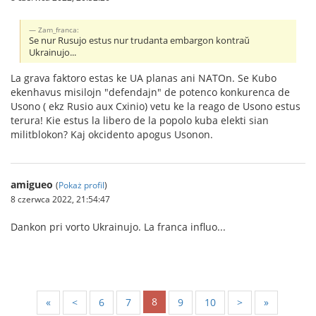
Zam_franca:
Se nur Rusujo estus nur trudanta embargon kontraŭ
Ukrainujo...
La grava faktoro estas ke UA planas ani NATOn. Se Kubo
ekenhavus misilojn "defendajn" de potenco konkurenca de
Usono ( ekz Rusio aux Cxinio) vetu ke la reago de Usono estus
terura! Kie estus la libero de la popolo kuba elekti sian
militblokon? Kaj okcidento apogus Usonon.
amigueo
(
Pokaż profil
)
8 czerwca 2022, 21:54:47
Dankon pri vorto Ukrainujo. La franca influo...
8
«
<
6
7
9
10
>
»