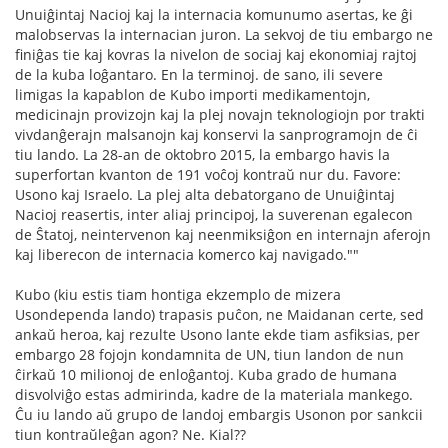
Unuiĝintaj Nacioj kaj la internacia komunumo asertas, ke ĝi
malobservas la internacian juron. La sekvoj de tiu embargo ne
finiĝas tie kaj kovras la nivelon de sociaj kaj ekonomiaj rajtoj
de la kuba loĝantaro. En la terminoj. de sano, ili severe
limigas la kapablon de Kubo importi medikamentojn,
medicinajn provizojn kaj la plej novajn teknologiojn por trakti
vivdanĝerajn malsanojn kaj konservi la sanprogramojn de ĉi
tiu lando. La 28-an de oktobro 2015, la embargo havis la
superfortan kvanton de 191 voĉoj kontraŭ nur du. Favore:
Usono kaj Israelo. La plej alta debatorgano de Unuiĝintaj
Nacioj reasertis, inter aliaj principoj, la suverenan egalecon
de Ŝtatoj, neintervenon kaj neenmiksiĝon en internajn aferojn
kaj liberecon de internacia komerco kaj navigado.""
Kubo (kiu estis tiam hontiga ekzemplo de mizera
Usondependa lando) trapasis puĉon, ne Maidanan certe, sed
ankaŭ heroa, kaj rezulte Usono lante ekde tiam asfiksias, per
embargo 28 fojojn kondamnita de UN, tiun landon de nun
ĉirkaŭ 10 milionoj de enloĝantoj. Kuba grado de humana
disvolviĝo estas admirinda, kadre de la materiala mankego.
Ĉu iu lando aŭ grupo de landoj embargis Usonon por sankcii
tiun kontraŭleĝan agon? Ne. Kial??