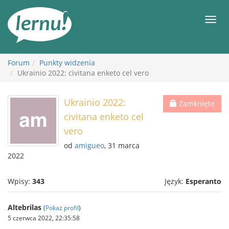
Więcej
Men
Forum
Punkty widzenia
Ukrainio 2022: civitana enketo cel vero
Ukrainio 2022:
Zamknięte
civitana enketo cel
vero
od
amigueo
, 31 marca
2022
Wpisy:
343
Język:
Esperanto
Altebrilas
(
Pokaż profil
)
5 czerwca 2022, 22:35:58