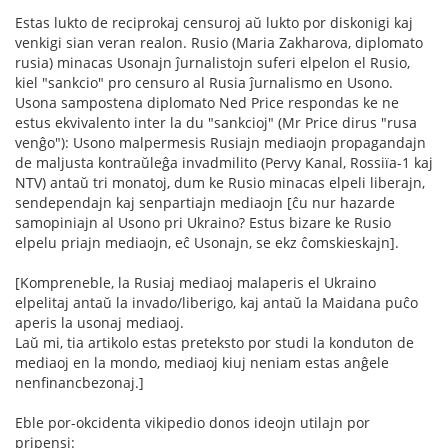
Estas lukto de reciprokaj censuroj aŭ lukto por diskonigi kaj
venkigi sian veran realon. Rusio (Maria Zakharova, diplomato
rusia) minacas Usonajn ĵurnalistojn suferi elpelon el Rusio,
kiel "sankcio" pro censuro al Rusia ĵurnalismo en Usono.
Usona sampostena diplomato Ned Price respondas ke ne
estus ekvivalento inter la du "sankcioj" (Mr Price dirus "rusa
venĝo"): Usono malpermesis Rusiajn mediaojn propagandajn
de maljusta kontraŭleĝa invadmilito (Pervy Kanal, Rossiïa-1 kaj
NTV) antaŭ tri monatoj, dum ke Rusio minacas elpeli liberajn,
sendependajn kaj senpartiajn mediaojn [ĉu nur hazarde
samopiniajn al Usono pri Ukraino? Estus bizare ke Rusio
elpelu priajn mediaojn, eĉ Usonajn, se ekz ĉomskieskajn].
[Kompreneble, la Rusiaj mediaoj malaperis el Ukraino
elpelitaj antaŭ la invado/liberigo, kaj antaŭ la Maidana puĉo
aperis la usonaj mediaoj.
Laŭ mi, tia artikolo estas preteksto por studi la konduton de
mediaoj en la mondo, mediaoj kiuj neniam estas anĝele
nenfinancbezonaj.]
Eble por-okcidenta vikipedio donos ideojn utilajn por
pripensi: