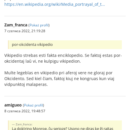
https://en.wikipedia.org/wiki/Media_portrayal_of_t...
Zam_franca
(
Pokaż profil
)
7 czerwca 2022, 21:19:28
por-okcidenta vikipedio
Vikipedio strebas esti fakta enciklopedio. Se faktoj estas por-
okcidentaj laŭ vi, ne kulpigu vikipedion.
Multe legeblas en vikipedio pri aferoj vere ne gloraj por
Okcidento. Sed kiel ĉiam, faktoj kiuj ne kongruas kun viaj
vidpunktoj malaperas.
amigueo
(
Pokaż profil
)
8 czerwca 2022, 19:48:57
Zam_franca:
La doktrino Monroe, ĉu serioze? Usono ne diras ke ĝi rajtas