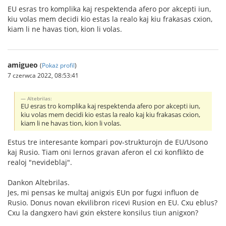
EU esras tro komplika kaj respektenda afero por akcepti iun,
kiu volas mem decidi kio estas la realo kaj kiu frakasas cxion,
kiam li ne havas tion, kion li volas.
amigueo
(
Pokaż profil
)
7 czerwca 2022, 08:53:41
Altebrilas:
EU esras tro komplika kaj respektenda afero por akcepti iun,
kiu volas mem decidi kio estas la realo kaj kiu frakasas cxion,
kiam li ne havas tion, kion li volas.
Estus tre interesante kompari pov-strukturojn de EU/Usono
kaj Rusio. Tiam oni lernos gravan aferon el cxi konflikto de
realoj "nevideblaj".
Dankon Altebrilas.
Jes, mi pensas ke multaj anigxis EUn por fugxi influon de
Rusio. Donus novan ekvilibron ricevi Rusion en EU. Cxu eblus?
Cxu la dangxero havi gxin ekstere konsilus tiun anigxon?