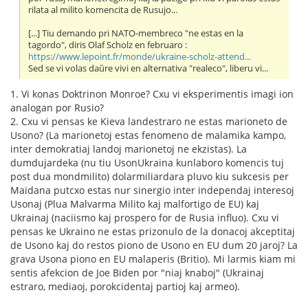
rilata al milito komencita de Rusujo...
[...] Tiu demando pri NATO-membreco "ne estas en la
tagordo", diris Olaf Scholz en februaro :
https://www.lepoint.fr/monde/ukraine-scholz-attend...
Sed se vi volas daŭre vivi en alternativa "realeco", liberu vi...
1. Vi konas Doktrinon Monroe? Cxu vi eksperimentis imagi ion
analogan por Rusio?
2. Cxu vi pensas ke Kieva landestraro ne estas marioneto de
Usono? (La marionetoj estas fenomeno de malamika kampo,
inter demokratiaj landoj marionetoj ne ekzistas). La
dumdujardeka (nu tiu UsonUkraina kunlaboro komencis tuj
post dua mondmilito) dolarmiliardara pluvo kiu sukcesis per
Maidana putcxo estas nur sinergio inter independaj interesoj
Usonaj (Plua Malvarma Milito kaj malfortigo de EU) kaj
Ukrainaj (naciismo kaj prospero for de Rusia influo). Cxu vi
pensas ke Ukraino ne estas prizonulo de la donacoj akceptitaj
de Usono kaj do restos piono de Usono en EU dum 20 jaroj? La
grava Usona piono en EU malaperis (Britio). Mi larmis kiam mi
sentis afekcion de Joe Biden por "niaj knaboj" (Ukrainaj
estraro, mediaoj, porokcidentaj partioj kaj armeo).