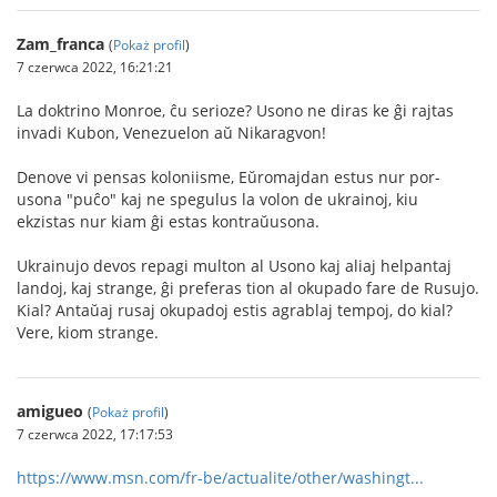
Zam_franca
(
Pokaż profil
)
7 czerwca 2022, 16:21:21
La doktrino Monroe, ĉu serioze? Usono ne diras ke ĝi rajtas
invadi Kubon, Venezuelon aŭ Nikaragvon!
Denove vi pensas koloniisme, Eŭromajdan estus nur por-
usona "puĉo" kaj ne spegulus la volon de ukrainoj, kiu
ekzistas nur kiam ĝi estas kontraŭusona.
Ukrainujo devos repagi multon al Usono kaj aliaj helpantaj
landoj, kaj strange, ĝi preferas tion al okupado fare de Rusujo.
Kial? Antaŭaj rusaj okupadoj estis agrablaj tempoj, do kial?
Vere, kiom strange.
amigueo
(
Pokaż profil
)
7 czerwca 2022, 17:17:53
https://www.msn.com/fr-be/actualite/other/washingt...