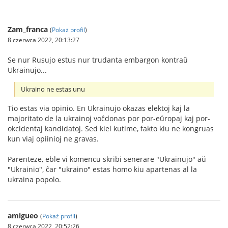
Zam_franca
(
Pokaż profil
)
8 czerwca 2022, 20:13:27
Se nur Rusujo estus nur trudanta embargon kontraŭ
Ukrainujo...
Ukraino ne estas unu
Tio estas via opinio. En Ukrainujo okazas elektoj kaj la
majoritato de la ukrainoj voĉdonas por por-eŭropaj kaj por-
okcidentaj kandidatoj. Sed kiel kutime, fakto kiu ne kongruas
kun viaj opiinioj ne gravas.
Parenteze, eble vi komencu skribi senerare "Ukrainujo" aŭ
"Ukrainio", ĉar "ukraino" estas homo kiu apartenas al la
ukraina popolo.
amigueo
(
Pokaż profil
)
8 czerwca 2022, 20:52:26