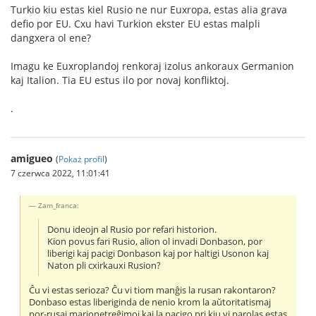
Turkio kiu estas kiel Rusio ne nur Euxropa, estas alia grava
defio por EU. Cxu havi Turkion ekster EU estas malpli
dangxera ol ene?
Imagu ke Euxroplandoj renkoraj izolus ankoraux Germanion
kaj Italion. Tia EU estus ilo por novaj konfliktoj.
.
amigueo
(
Pokaż profil
)
7 czerwca 2022, 11:01:41
Zam_franca:
Donu ideojn al Rusio por refari historion.
Kion povus fari Rusio, alion ol invadi Donbason, por
liberigi kaj pacigi Donbason kaj por haltigi Usonon kaj
Naton pli cxirkauxi Rusion?
Ĉu vi estas serioza? Ĉu vi tiom manĝis la rusan rakontaron?
Donbaso estas liberiginda de nenio krom la aŭtoritatismaj
por-rusaj marionetreĝimoj kaj la pacigo pri kiu vi parolas estas