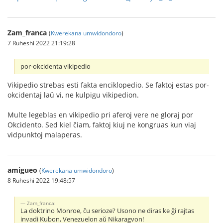
Zam_franca
(
Kwerekana umwidondoro
)
7 Ruheshi 2022 21:19:28
por-okcidenta vikipedio
Vikipedio strebas esti fakta enciklopedio. Se faktoj estas por-
okcidentaj laŭ vi, ne kulpigu vikipedion.
Multe legeblas en vikipedio pri aferoj vere ne gloraj por
Okcidento. Sed kiel ĉiam, faktoj kiuj ne kongruas kun viaj
vidpunktoj malaperas.
amigueo
(
Kwerekana umwidondoro
)
8 Ruheshi 2022 19:48:57
Zam_franca:
La doktrino Monroe, ĉu serioze? Usono ne diras ke ĝi rajtas
invadi Kubon, Venezuelon aŭ Nikaragvon!