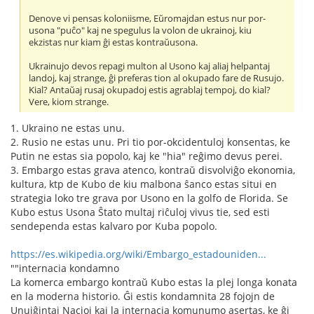
Denove vi pensas koloniisme, Eŭromajdan estus nur por-
usona "puĉo" kaj ne spegulus la volon de ukrainoj, kiu
ekzistas nur kiam ĝi estas kontraŭusona.
Ukrainujo devos repagi multon al Usono kaj aliaj helpantaj
landoj, kaj strange, ĝi preferas tion al okupado fare de Rusujo.
Kial? Antaŭaj rusaj okupadoj estis agrablaj tempoj, do kial?
Vere, kiom strange.
1. Ukraino ne estas unu.
2. Rusio ne estas unu. Pri tio por-okcidentuloj konsentas, ke
Putin ne estas sia popolo, kaj ke "hia" reĝimo devus perei.
3. Embargo estas grava atenco, kontraŭ disvolviĝo ekonomia,
kultura, ktp de Kubo de kiu malbona ŝanco estas situi en
strategia loko tre grava por Usono en la golfo de Florida. Se
Kubo estus Usona Ŝtato multaj riĉuloj vivus tie, sed esti
sendependa estas kalvaro por Kuba popolo.
https://es.wikipedia.org/wiki/Embargo_estadouniden...
""internacia kondamno
La komerca embargo kontraŭ Kubo estas la plej longa konata
en la moderna historio. Ĝi estis kondamnita 28 fojojn de
Unuiĝintaj Nacioj kaj la internacia komunumo asertas, ke ĝi