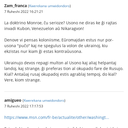
Zam_franca
(
Kwerekana umwidondoro
)
7 Ruheshi 2022 16:21:21
La doktrino Monroe, ĉu serioze? Usono ne diras ke ĝi rajtas
invadi Kubon, Venezuelon aŭ Nikaragvon!
Denove vi pensas koloniisme, Eŭromajdan estus nur por-
usona "puĉo" kaj ne spegulus la volon de ukrainoj, kiu
ekzistas nur kiam ĝi estas kontraŭusona.
Ukrainujo devos repagi multon al Usono kaj aliaj helpantaj
landoj, kaj strange, ĝi preferas tion al okupado fare de Rusujo.
Kial? Antaŭaj rusaj okupadoj estis agrablaj tempoj, do kial?
Vere, kiom strange.
amigueo
(
Kwerekana umwidondoro
)
7 Ruheshi 2022 17:17:53
https://www.msn.com/fr-be/actualite/other/washingt...