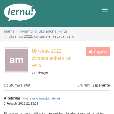
Ku
rupapuro
Urut
rw'ibirimwo
Inama
Ivyiumviro, uko abona ikintu
Ukrainio 2022: civitana enketo cel vero
Ukrainio 2022:
Yugawe
civitana enketo cel
vero
ca, kivuye
Ubutumwa
343
ururimi:
Esperanto
Altebrilas
(
Kwerekana umwidondoro
)
5 Ruheshi 2022 22:35:58
EU esras tro komplika kaj respektenda afero por akcepti iun,