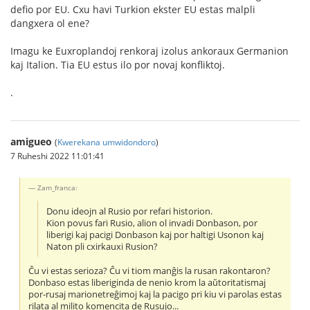
defio por EU. Cxu havi Turkion ekster EU estas malpli
dangxera ol ene?
Imagu ke Euxroplandoj renkoraj izolus ankoraux Germanion
kaj Italion. Tia EU estus ilo por novaj konfliktoj.
.
amigueo
(
Kwerekana umwidondoro
)
7 Ruheshi 2022 11:01:41
Zam_franca:
Donu ideojn al Rusio por refari historion.
Kion povus fari Rusio, alion ol invadi Donbason, por
liberigi kaj pacigi Donbason kaj por haltigi Usonon kaj
Naton pli cxirkauxi Rusion?
Ĉu vi estas serioza? Ĉu vi tiom manĝis la rusan rakontaron?
Donbaso estas liberiginda de nenio krom la aŭtoritatismaj
por-rusaj marionetreĝimoj kaj la pacigo pri kiu vi parolas estas
rilata al milito komencita de Rusujo...