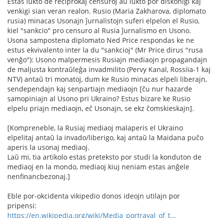
Estas lukto de reciprokaj censuroj aŭ lukto por diskonigi kaj
venkigi sian veran realon. Rusio (Maria Zakharova, diplomato
rusia) minacas Usonajn ĵurnalistojn suferi elpelon el Rusio,
kiel "sankcio" pro censuro al Rusia ĵurnalismo en Usono.
Usona sampostena diplomato Ned Price respondas ke ne
estus ekvivalento inter la du "sankcioj" (Mr Price dirus "rusa
venĝo"): Usono malpermesis Rusiajn mediaojn propagandajn
de maljusta kontraŭleĝa invadmilito (Pervy Kanal, Rossiïa-1 kaj
NTV) antaŭ tri monatoj, dum ke Rusio minacas elpeli liberajn,
sendependajn kaj senpartiajn mediaojn [ĉu nur hazarde
samopiniajn al Usono pri Ukraino? Estus bizare ke Rusio
elpelu priajn mediaojn, eĉ Usonajn, se ekz ĉomskieskajn].
[Kompreneble, la Rusiaj mediaoj malaperis el Ukraino
elpelitaj antaŭ la invado/liberigo, kaj antaŭ la Maidana puĉo
aperis la usonaj mediaoj.
Laŭ mi, tia artikolo estas preteksto por studi la konduton de
mediaoj en la mondo, mediaoj kiuj neniam estas anĝele
nenfinancbezonaj.]
Eble por-okcidenta vikipedio donos ideojn utilajn por
pripensi:
https://en.wikipedia.org/wiki/Media_portrayal_of_t...