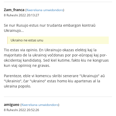
Zam_franca
(
Kwerekana umwidondoro
)
8 Ruheshi 2022 20:13:27
Se nur Rusujo estus nur trudanta embargon kontraŭ
Ukrainujo...
Ukraino ne estas unu
Tio estas via opinio. En Ukrainujo okazas elektoj kaj la
majoritato de la ukrainoj voĉdonas por por-eŭropaj kaj por-
okcidentaj kandidatoj. Sed kiel kutime, fakto kiu ne kongruas
kun viaj opiinioj ne gravas.
Parenteze, eble vi komencu skribi senerare "Ukrainujo" aŭ
"Ukrainio", ĉar "ukraino" estas homo kiu apartenas al la
ukraina popolo.
amigueo
(
Kwerekana umwidondoro
)
8 Ruheshi 2022 20:52:26