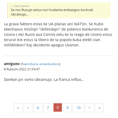
Zam_franca:
Se nur Rusujo estus nur trudanta embargon kontraŭ
Ukrainujo...
La grava faktoro estas ke UA planas ani NATOn. Se Kubo
ekenhavus misilojn "defendajn" de potenco konkurenca de
Usono ( ekz Rusio aux Cxinio) vetu ke la reago de Usono estus
terura! Kie estus la libero de la popolo kuba elekti sian
militblokon? Kaj okcidento apogus Usonon.
amigueo
(
Kwerekana umwidondoro
)
8 Ruheshi 2022 21:54:47
Dankon pri vorto Ukrainujo. La franca influo...
8
«
<
6
7
9
10
>
»