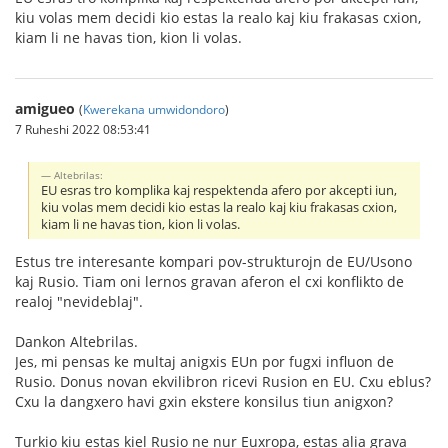
kiu volas mem decidi kio estas la realo kaj kiu frakasas cxion,
kiam li ne havas tion, kion li volas.
amigueo
(
Kwerekana umwidondoro
)
7 Ruheshi 2022 08:53:41
Altebrilas:
EU esras tro komplika kaj respektenda afero por akcepti iun,
kiu volas mem decidi kio estas la realo kaj kiu frakasas cxion,
kiam li ne havas tion, kion li volas.
Estus tre interesante kompari pov-strukturojn de EU/Usono
kaj Rusio. Tiam oni lernos gravan aferon el cxi konflikto de
realoj "nevideblaj".
Dankon Altebrilas.
Jes, mi pensas ke multaj anigxis EUn por fugxi influon de
Rusio. Donus novan ekvilibron ricevi Rusion en EU. Cxu eblus?
Cxu la dangxero havi gxin ekstere konsilus tiun anigxon?
Turkio kiu estas kiel Rusio ne nur Euxropa, estas alia grava