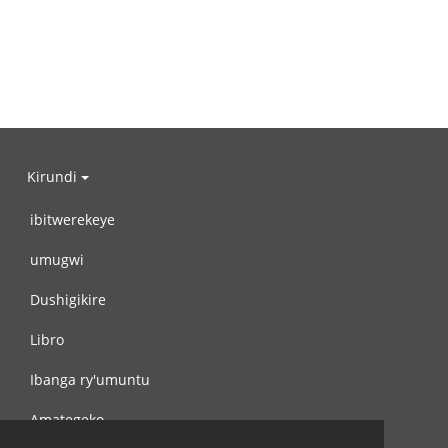
Kirundi
ibitwerekeye
umugwi
Dushigikire
Libro
Ibanga ry'umuntu
Amategeko