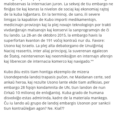
malobservas la internacian juron. La sekvoj de tiu embargo ne
finiĝas tie kaj kovras la nivelon de sociaj kaj ekonomiaj rajtoj
de la kuba loĝantaro. En la terminoj. de sano, ili severe
limigas la kapablon de Kubo importi medikamentojn,
medicinajn provizojn kaj la plej novajn teknologiojn por trakti
vivdanĝerajn malsanojn kaj konservi la sanprogramojn de ĉi
tiu lando. La 28-an de oktobro 2015, la embargo havis la
superfortan kvanton de 191 voĉoj kontraŭ nur du. Favore:
Usono kaj Israelo. La plej alta debatorgano de Unuiĝintaj
Nacioj reasertis, inter aliaj principoj, la suverenan egalecon
de Ŝtatoj, neintervenon kaj neenmiksiĝon en internajn aferojn
kaj liberecon de internacia komerco kaj navigado.""
Kubo (kiu estis tiam hontiga ekzemplo de mizera
Usondependa lando) trapasis puĉon, ne Maidanan certe, sed
ankaŭ heroa, kaj rezulte Usono lante ekde tiam asfiksias, per
embargo 28 fojojn kondamnita de UN, tiun landon de nun
ĉirkaŭ 10 milionoj de enloĝantoj. Kuba grado de humana
disvolviĝo estas admirinda, kadre de la materiala mankego.
Ĉu iu lando aŭ grupo de landoj embargis Usonon por sankcii
tiun kontraŭleĝan agon? Ne. Kial??