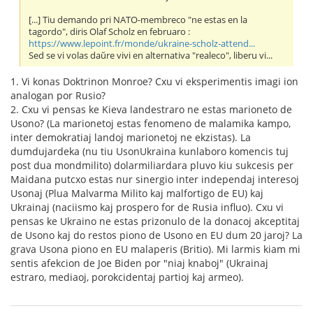
[...] Tiu demando pri NATO-membreco "ne estas en la
tagordo", diris Olaf Scholz en februaro :
https://www.lepoint.fr/monde/ukraine-scholz-attend...
Sed se vi volas daŭre vivi en alternativa "realeco", liberu vi...
1. Vi konas Doktrinon Monroe? Cxu vi eksperimentis imagi ion
analogan por Rusio?
2. Cxu vi pensas ke Kieva landestraro ne estas marioneto de
Usono? (La marionetoj estas fenomeno de malamika kampo,
inter demokratiaj landoj marionetoj ne ekzistas). La
dumdujardeka (nu tiu UsonUkraina kunlaboro komencis tuj
post dua mondmilito) dolarmiliardara pluvo kiu sukcesis per
Maidana putcxo estas nur sinergio inter independaj interesoj
Usonaj (Plua Malvarma Milito kaj malfortigo de EU) kaj
Ukrainaj (naciismo kaj prospero for de Rusia influo). Cxu vi
pensas ke Ukraino ne estas prizonulo de la donacoj akceptitaj
de Usono kaj do restos piono de Usono en EU dum 20 jaroj? La
grava Usona piono en EU malaperis (Britio). Mi larmis kiam mi
sentis afekcion de Joe Biden por "niaj knaboj" (Ukrainaj
estraro, mediaoj, porokcidentaj partioj kaj armeo).