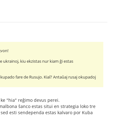
gvon!
ukrainoj, kiu ekzistas nur kiam ĝi estas
l okupado fare de Rusujo. Kial? Antaŭaj rusaj okupadoj
j ke "hia" reĝimo devus perei.
albona ŝanco estas situi en strategia loko tre
e, sed esti sendependa estas kalvaro por Kuba