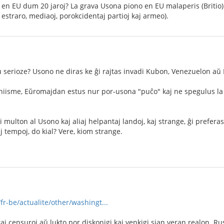
en EU dum 20 jaroj? La grava Usona piono en EU malaperis (Britio).
 estraro, mediaoj, porokcidentaj partioj kaj armeo).
 serioze? Usono ne diras ke ĝi rajtas invadi Kubon, Venezuelon aŭ
iisme, Eŭromajdan estus nur por-usona "puĉo" kaj ne spegulus la v
 multon al Usono kaj aliaj helpantaj landoj, kaj strange, ĝi prefera
j tempoj, do kial? Vere, kiom strange.
r-be/actualite/other/washingt...
kaj censuroj aŭ lukto por diskonigi kaj venkigi sian veran realon. 