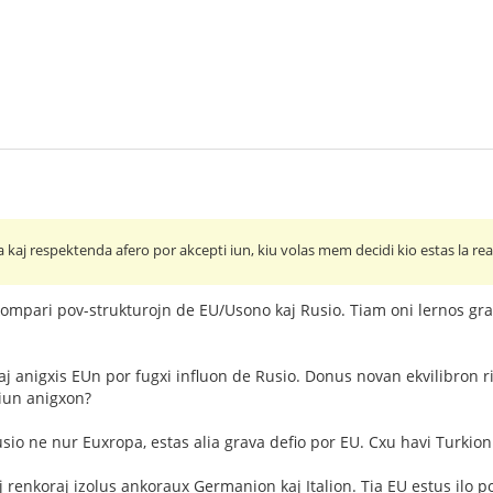
 kaj respektenda afero por akcepti iun, kiu volas mem decidi kio estas la realo
kompari pov-strukturojn de EU/Usono kaj Rusio. Tiam oni lernos grava
aj anigxis EUn por fugxi influon de Rusio. Donus novan ekvilibron 
tiun anigxon?
Rusio ne nur Euxropa, estas alia grava defio por EU. Cxu havi Turkio
renkoraj izolus ankoraux Germanion kaj Italion. Tia EU estus ilo por