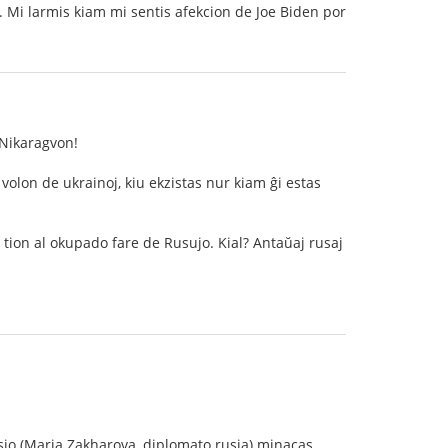
 Mi larmis kiam mi sentis afekcion de Joe Biden por
 Nikaragvon!
olon de ukrainoj, kiu ekzistas nur kiam ĝi estas
s tion al okupado fare de Rusujo. Kial? Antaŭaj rusaj
Rusio (Maria Zakharova, diplomato rusia) minacas