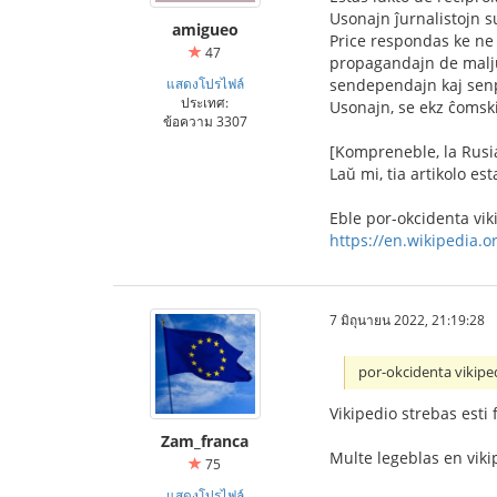
Usonajn ĵurnalistojn s
amigueo
Price respondas ke ne 
47
propagandajn de maljus
แสดงโปรไฟล์
sendependajn kaj senp
ประเทศ:
Usonajn, se ekz ĉomski
ข้อความ 3307
[Kompreneble, la Rusia
Laŭ mi, tia artikolo e
Eble por-okcidenta vik
https://en.wikipedia.or
7 มิถุนายน 2022, 21:19:28
por-okcidenta vikipe
Vikipedio strebas esti 
Zam_franca
Multe legeblas en viki
75
แสดงโปรไฟล์