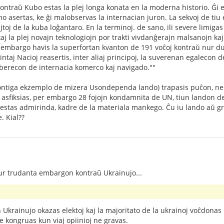
traŭ Kubo estas la plej longa konata en la moderna historio. Ĝi e
 asertas, ke ĝi malobservas la internacian juron. La sekvoj de tiu 
ajtoj de la kuba loĝantaro. En la terminoj. de sano, ili severe limi
aj la plej novajn teknologiojn por trakti vivdanĝerajn malsanojn kaj
 embargo havis la superfortan kvanton de 191 voĉoj kontraŭ nur du. 
taj Nacioj reasertis, inter aliaj principoj, la suverenan egalecon 
liberecon de internacia komerco kaj navigado.""
hontiga ekzemplo de mizera Usondependa lando) trapasis puĉon, ne 
 asfiksias, per embargo 28 fojojn kondamnita de UN, tiun landon d
estas admirinda, kadre de la materiala mankego. Ĉu iu lando aŭ g
. Kial??
ur trudanta embargon kontraŭ Ukrainujo...
u
En Ukrainujo okazas elektoj kaj la majoritato de la ukrainoj voĉdona
ne kongruas kun viaj opiinioj ne gravas.