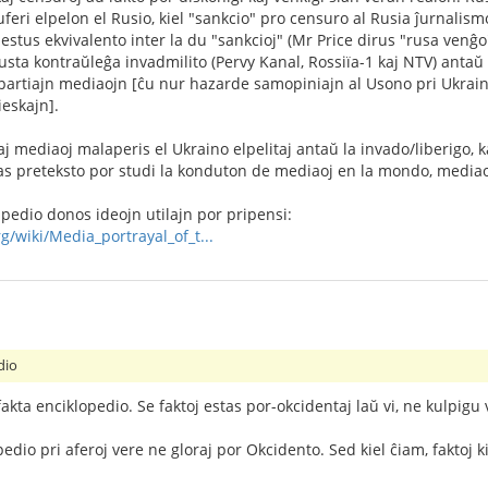
uferi elpelon el Rusio, kiel "sankcio" pro censuro al Rusia ĵurna
estus ekvivalento inter la du "sankcioj" (Mr Price dirus "rusa ven
ta kontraŭleĝa invadmilito (Pervy Kanal, Rossiïa-1 kaj NTV) antaŭ 
artiajn mediaojn [ĉu nur hazarde samopiniajn al Usono pri Ukraino
eskajn].
j mediaoj malaperis el Ukraino elpelitaj antaŭ la invado/liberigo, 
stas preteksto por studi la konduton de mediaoj en la mondo, media
ipedio donos ideojn utilajn por pripensi:
g/wiki/Media_portrayal_of_t...
dio
fakta enciklopedio. Se faktoj estas por-okcidentaj laŭ vi, ne kulpigu 
pedio pri aferoj vere ne gloraj por Okcidento. Sed kiel ĉiam, faktoj