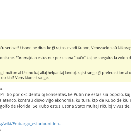
ĉu serioze? Usono ne diras ke ĝi rajtas invadi Kubon, Venezuelon aŭ Nikara
oniisme, Eŭromajdan estus nur por-usona "puĉo" kaj ne spegulus la volon de 
i multon al Usono kaj aliaj helpantaj landoj, kaj strange, ĝi preferas tion a
, do kial? Vere, kiom strange.
u.
Pri tio por-okcidentuloj konsentas, ke Putin ne estas sia popolo, ka
 atenco, kontraŭ disvolviĝo ekonomia, kultura, ktp de Kubo de kiu m
golfo de Florida. Se Kubo estus Usona Ŝtato multaj riĉuloj vivus ti
org/wiki/Embargo_estadouniden...
o