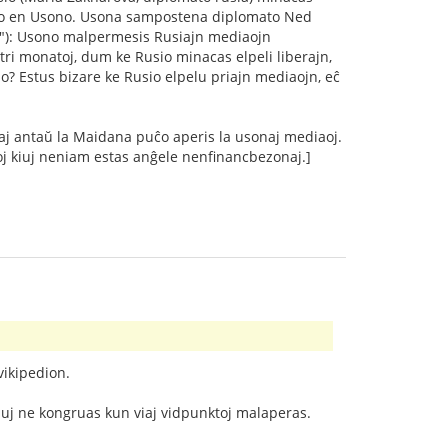
lismo en Usono. Usona sampostena diplomato Ned
ĝo"): Usono malpermesis Rusiajn mediaojn
tri monatoj, dum ke Rusio minacas elpeli liberajn,
? Estus bizare ke Rusio elpelu priajn mediaojn, eĉ
kaj antaŭ la Maidana puĉo aperis la usonaj mediaoj.
oj kiuj neniam estas anĝele nenfinancbezonaj.]
vikipedion.
 kiuj ne kongruas kun viaj vidpunktoj malaperas.