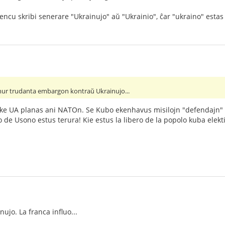
encu skribi senerare "Ukrainujo" aŭ "Ukrainio", ĉar "ukraino" esta
nur trudanta embargon kontraŭ Ukrainujo...
s ke UA planas ani NATOn. Se Kubo ekenhavus misilojn "defendajn"
go de Usono estus terura! Kie estus la libero de la popolo kuba elek
ujo. La franca influo...