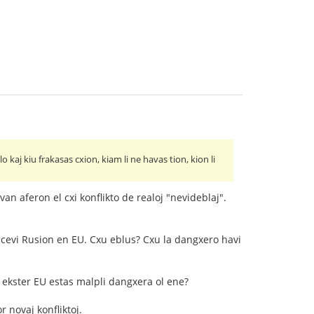
 kaj kiu frakasas cxion, kiam li ne havas tion, kion li
n aferon el cxi konflikto de realoj "nevideblaj".
ricevi Rusion en EU. Cxu eblus? Cxu la dangxero havi
n ekster EU estas malpli dangxera ol ene?
 novaj konfliktoj.