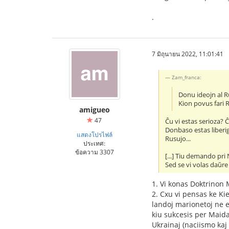
.
7 มิถุนายน 2022, 11:01:41
Zam_franca:
Donu ideojn al Ru
Kion povus fari R
amigueo
47
Ĉu vi estas serioza? 
Donbaso estas liberig
แสดงโปรไฟล์
Rusujo...
ประเทศ:
ข้อความ 3307
[...] Tiu demando pri
Sed se vi volas daŭre v
1. Vi konas Doktrinon
2. Cxu vi pensas ke K
landoj marionetoj ne 
kiu sukcesis per Maida
Ukrainaj (naciismo kaj