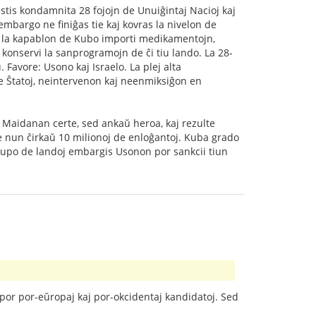
stis kondamnita 28 fojojn de Unuiĝintaj Nacioj kaj
embargo ne finiĝas tie kaj kovras la nivelon de
gas la kapablon de Kubo importi medikamentojn,
 konservi la sanprogramojn de ĉi tiu lando. La 28-
Favore: Usono kaj Israelo. La plej alta
de Ŝtatoj, neintervenon kaj neenmiksiĝon en
Maidanan certe, sed ankaŭ heroa, kaj rezulte
e nun ĉirkaŭ 10 milionoj de enloĝantoj. Kuba grado
rupo de landoj embargis Usonon por sankcii tiun
s por por-eŭropaj kaj por-okcidentaj kandidatoj. Sed