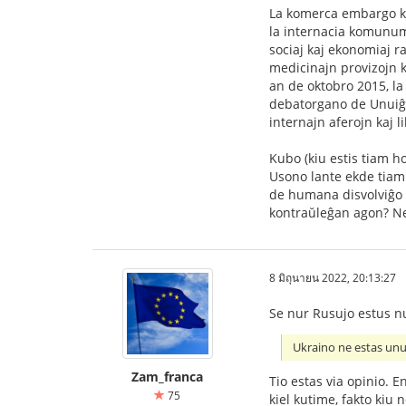
La komerca embargo kon
la internacia komunumo
sociaj kaj ekonomiaj r
medicinajn provizojn k
an de oktobro 2015, la
debatorgano de Unuiĝin
internajn aferojn kaj 
Kubo (kiu estis tiam 
Usono lante ekde tiam
de humana disvolviĝo 
kontraŭleĝan agon? Ne
8 มิถุนายน 2022, 20:13:27
Se nur Rusujo estus n
Ukraino ne estas un
Zam_franca
Tio estas via opinio. 
75
kiel kutime, fakto kiu 