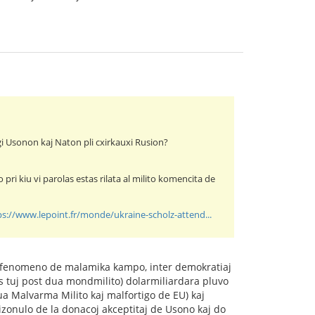
igi Usonon kaj Naton pli cxirkauxi Rusion?
ri kiu vi parolas estas rilata al milito komencita de
ps://www.lepoint.fr/monde/ukraine-scholz-attend...
as fenomeno de malamika kampo, inter demokratiaj
 tuj post dua mondmilito) dolarmiliardara pluvo
ua Malvarma Milito kaj malfortigo de EU) kaj
rizonulo de la donacoj akceptitaj de Usono kaj do