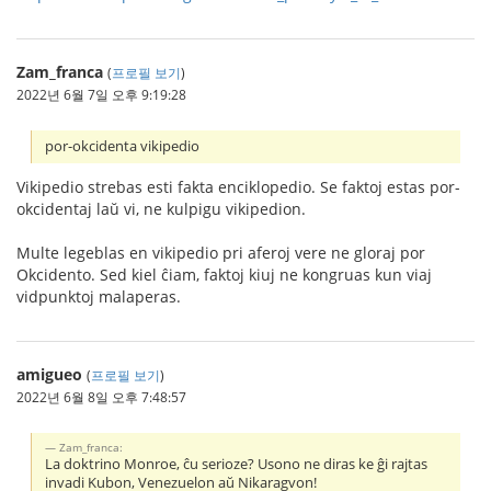
Zam_franca
(
프로필 보기
)
2022년 6월 7일 오후 9:19:28
por-okcidenta vikipedio
Vikipedio strebas esti fakta enciklopedio. Se faktoj estas por-
okcidentaj laŭ vi, ne kulpigu vikipedion.
Multe legeblas en vikipedio pri aferoj vere ne gloraj por
Okcidento. Sed kiel ĉiam, faktoj kiuj ne kongruas kun viaj
vidpunktoj malaperas.
amigueo
(
프로필 보기
)
2022년 6월 8일 오후 7:48:57
Zam_franca:
La doktrino Monroe, ĉu serioze? Usono ne diras ke ĝi rajtas
invadi Kubon, Venezuelon aŭ Nikaragvon!