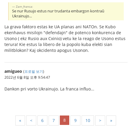
Zam_franca:
Se nur Rusujo estus nur trudanta embargon kontraŭ
Ukrainujo...
La grava faktoro estas ke UA planas ani NATOn. Se Kubo
ekenhavus misilojn "defendajn" de potenco konkurenca de
Usono ( ekz Rusio aux Cxinio) vetu ke la reago de Usono estus
terura! Kie estus la libero de la popolo kuba elekti sian
militblokon? Kaj okcidento apogus Usonon.
amigueo
(
프로필 보기
)
2022년 6월 8일 오후 9:54:47
Dankon pri vorto Ukrainujo. La franca influo...
8
«
<
6
7
9
10
>
»