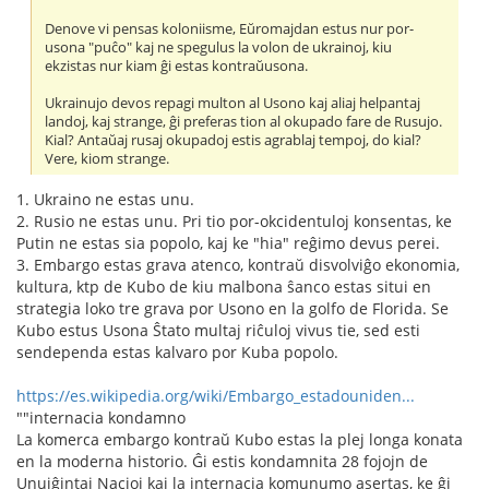
Denove vi pensas koloniisme, Eŭromajdan estus nur por-
usona "puĉo" kaj ne spegulus la volon de ukrainoj, kiu
ekzistas nur kiam ĝi estas kontraŭusona.
Ukrainujo devos repagi multon al Usono kaj aliaj helpantaj
landoj, kaj strange, ĝi preferas tion al okupado fare de Rusujo.
Kial? Antaŭaj rusaj okupadoj estis agrablaj tempoj, do kial?
Vere, kiom strange.
1. Ukraino ne estas unu.
2. Rusio ne estas unu. Pri tio por-okcidentuloj konsentas, ke
Putin ne estas sia popolo, kaj ke "hia" reĝimo devus perei.
3. Embargo estas grava atenco, kontraŭ disvolviĝo ekonomia,
kultura, ktp de Kubo de kiu malbona ŝanco estas situi en
strategia loko tre grava por Usono en la golfo de Florida. Se
Kubo estus Usona Ŝtato multaj riĉuloj vivus tie, sed esti
sendependa estas kalvaro por Kuba popolo.
https://es.wikipedia.org/wiki/Embargo_estadouniden...
""internacia kondamno
La komerca embargo kontraŭ Kubo estas la plej longa konata
en la moderna historio. Ĝi estis kondamnita 28 fojojn de
Unuiĝintaj Nacioj kaj la internacia komunumo asertas, ke ĝi