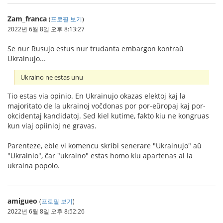
Zam_franca
(
프로필 보기
)
2022년 6월 8일 오후 8:13:27
Se nur Rusujo estus nur trudanta embargon kontraŭ
Ukrainujo...
Ukraino ne estas unu
Tio estas via opinio. En Ukrainujo okazas elektoj kaj la
majoritato de la ukrainoj voĉdonas por por-eŭropaj kaj por-
okcidentaj kandidatoj. Sed kiel kutime, fakto kiu ne kongruas
kun viaj opiinioj ne gravas.
Parenteze, eble vi komencu skribi senerare "Ukrainujo" aŭ
"Ukrainio", ĉar "ukraino" estas homo kiu apartenas al la
ukraina popolo.
amigueo
(
프로필 보기
)
2022년 6월 8일 오후 8:52:26