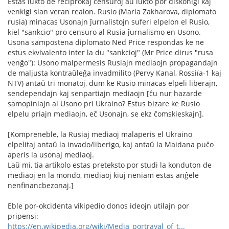
Estas lukto de reciprokaj censuroj aŭ lukto por diskonigi kaj
venkigi sian veran realon. Rusio (Maria Zakharova, diplomato
rusia) minacas Usonajn ĵurnalistojn suferi elpelon el Rusio,
kiel "sankcio" pro censuro al Rusia ĵurnalismo en Usono.
Usona sampostena diplomato Ned Price respondas ke ne
estus ekvivalento inter la du "sankcioj" (Mr Price dirus "rusa
venĝo"): Usono malpermesis Rusiajn mediaojn propagandajn
de maljusta kontraŭleĝa invadmilito (Pervy Kanal, Rossiïa-1 kaj
NTV) antaŭ tri monatoj, dum ke Rusio minacas elpeli liberajn,
sendependajn kaj senpartiajn mediaojn [ĉu nur hazarde
samopiniajn al Usono pri Ukraino? Estus bizare ke Rusio
elpelu priajn mediaojn, eĉ Usonajn, se ekz ĉomskieskajn].
[Kompreneble, la Rusiaj mediaoj malaperis el Ukraino
elpelitaj antaŭ la invado/liberigo, kaj antaŭ la Maidana puĉo
aperis la usonaj mediaoj.
Laŭ mi, tia artikolo estas preteksto por studi la konduton de
mediaoj en la mondo, mediaoj kiuj neniam estas anĝele
nenfinancbezonaj.]
Eble por-okcidenta vikipedio donos ideojn utilajn por
pripensi:
https://en.wikipedia.org/wiki/Media_portrayal_of_t...