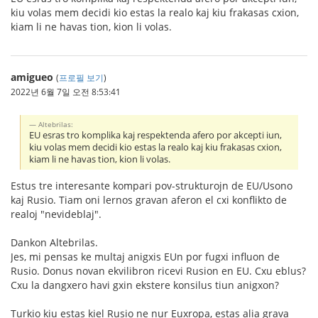
kiu volas mem decidi kio estas la realo kaj kiu frakasas cxion,
kiam li ne havas tion, kion li volas.
amigueo
(
프로필 보기
)
2022년 6월 7일 오전 8:53:41
Altebrilas:
EU esras tro komplika kaj respektenda afero por akcepti iun,
kiu volas mem decidi kio estas la realo kaj kiu frakasas cxion,
kiam li ne havas tion, kion li volas.
Estus tre interesante kompari pov-strukturojn de EU/Usono
kaj Rusio. Tiam oni lernos gravan aferon el cxi konflikto de
realoj "nevideblaj".
Dankon Altebrilas.
Jes, mi pensas ke multaj anigxis EUn por fugxi influon de
Rusio. Donus novan ekvilibron ricevi Rusion en EU. Cxu eblus?
Cxu la dangxero havi gxin ekstere konsilus tiun anigxon?
Turkio kiu estas kiel Rusio ne nur Euxropa, estas alia grava