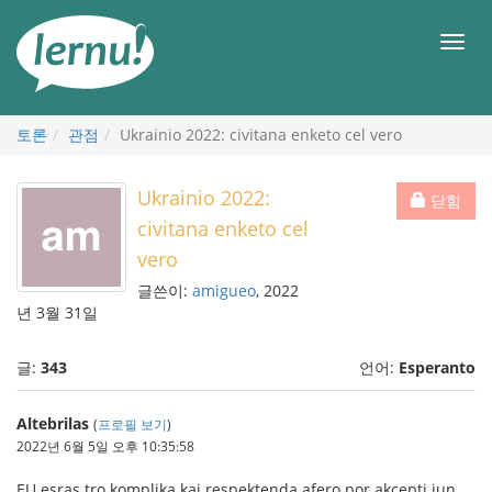
본
문
메
으
뉴
로
토론
관점
Ukrainio 2022: civitana enketo cel vero
Ukrainio 2022:
닫힘
civitana enketo cel
vero
글쓴이:
amigueo
, 2022
년 3월 31일
글:
343
언어:
Esperanto
Altebrilas
(
프로필 보기
)
2022년 6월 5일 오후 10:35:58
EU esras tro komplika kaj respektenda afero por akcepti iun,