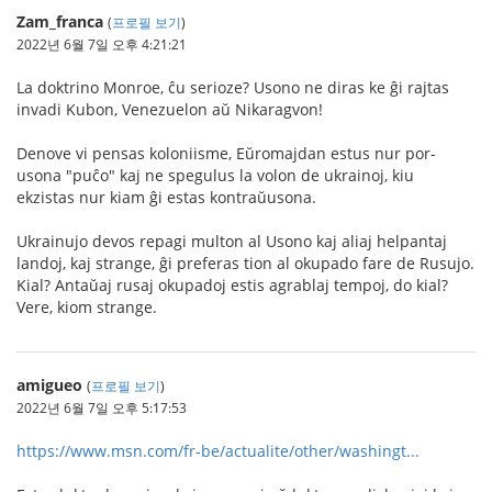
Zam_franca
(
프로필 보기
)
2022년 6월 7일 오후 4:21:21
La doktrino Monroe, ĉu serioze? Usono ne diras ke ĝi rajtas
invadi Kubon, Venezuelon aŭ Nikaragvon!
Denove vi pensas koloniisme, Eŭromajdan estus nur por-
usona "puĉo" kaj ne spegulus la volon de ukrainoj, kiu
ekzistas nur kiam ĝi estas kontraŭusona.
Ukrainujo devos repagi multon al Usono kaj aliaj helpantaj
landoj, kaj strange, ĝi preferas tion al okupado fare de Rusujo.
Kial? Antaŭaj rusaj okupadoj estis agrablaj tempoj, do kial?
Vere, kiom strange.
amigueo
(
프로필 보기
)
2022년 6월 7일 오후 5:17:53
https://www.msn.com/fr-be/actualite/other/washingt...