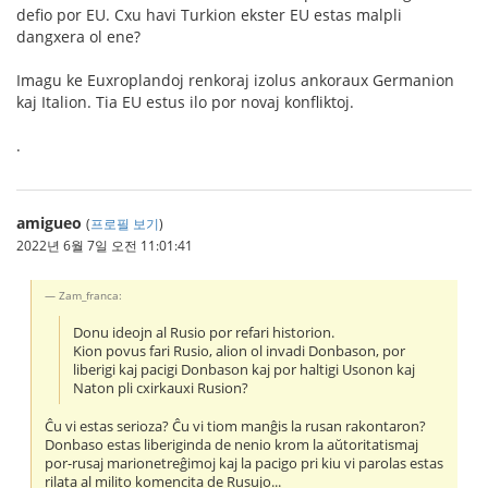
defio por EU. Cxu havi Turkion ekster EU estas malpli
dangxera ol ene?
Imagu ke Euxroplandoj renkoraj izolus ankoraux Germanion
kaj Italion. Tia EU estus ilo por novaj konfliktoj.
.
amigueo
(
프로필 보기
)
2022년 6월 7일 오전 11:01:41
Zam_franca:
Donu ideojn al Rusio por refari historion.
Kion povus fari Rusio, alion ol invadi Donbason, por
liberigi kaj pacigi Donbason kaj por haltigi Usonon kaj
Naton pli cxirkauxi Rusion?
Ĉu vi estas serioza? Ĉu vi tiom manĝis la rusan rakontaron?
Donbaso estas liberiginda de nenio krom la aŭtoritatismaj
por-rusaj marionetreĝimoj kaj la pacigo pri kiu vi parolas estas
rilata al milito komencita de Rusujo...