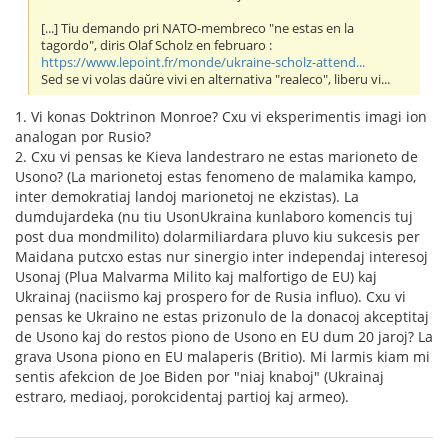
[...] Tiu demando pri NATO-membreco "ne estas en la
tagordo", diris Olaf Scholz en februaro :
https://www.lepoint.fr/monde/ukraine-scholz-attend...
Sed se vi volas daŭre vivi en alternativa "realeco", liberu vi...
1. Vi konas Doktrinon Monroe? Cxu vi eksperimentis imagi ion
analogan por Rusio?
2. Cxu vi pensas ke Kieva landestraro ne estas marioneto de
Usono? (La marionetoj estas fenomeno de malamika kampo,
inter demokratiaj landoj marionetoj ne ekzistas). La
dumdujardeka (nu tiu UsonUkraina kunlaboro komencis tuj
post dua mondmilito) dolarmiliardara pluvo kiu sukcesis per
Maidana putcxo estas nur sinergio inter independaj interesoj
Usonaj (Plua Malvarma Milito kaj malfortigo de EU) kaj
Ukrainaj (naciismo kaj prospero for de Rusia influo). Cxu vi
pensas ke Ukraino ne estas prizonulo de la donacoj akceptitaj
de Usono kaj do restos piono de Usono en EU dum 20 jaroj? La
grava Usona piono en EU malaperis (Britio). Mi larmis kiam mi
sentis afekcion de Joe Biden por "niaj knaboj" (Ukrainaj
estraro, mediaoj, porokcidentaj partioj kaj armeo).