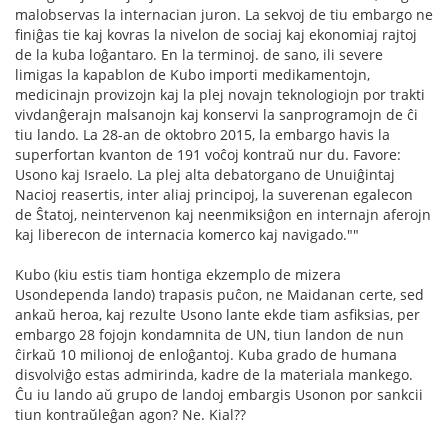
malobservas la internacian juron. La sekvoj de tiu embargo ne
finiĝas tie kaj kovras la nivelon de sociaj kaj ekonomiaj rajtoj
de la kuba loĝantaro. En la terminoj. de sano, ili severe
limigas la kapablon de Kubo importi medikamentojn,
medicinajn provizojn kaj la plej novajn teknologiojn por trakti
vivdanĝerajn malsanojn kaj konservi la sanprogramojn de ĉi
tiu lando. La 28-an de oktobro 2015, la embargo havis la
superfortan kvanton de 191 voĉoj kontraŭ nur du. Favore:
Usono kaj Israelo. La plej alta debatorgano de Unuiĝintaj
Nacioj reasertis, inter aliaj principoj, la suverenan egalecon
de Ŝtatoj, neintervenon kaj neenmiksiĝon en internajn aferojn
kaj liberecon de internacia komerco kaj navigado.""
Kubo (kiu estis tiam hontiga ekzemplo de mizera
Usondependa lando) trapasis puĉon, ne Maidanan certe, sed
ankaŭ heroa, kaj rezulte Usono lante ekde tiam asfiksias, per
embargo 28 fojojn kondamnita de UN, tiun landon de nun
ĉirkaŭ 10 milionoj de enloĝantoj. Kuba grado de humana
disvolviĝo estas admirinda, kadre de la materiala mankego.
Ĉu iu lando aŭ grupo de landoj embargis Usonon por sankcii
tiun kontraŭleĝan agon? Ne. Kial??