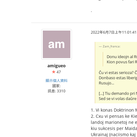
.
2022年6月7日上午11:01:41
Zam_franca:
Donu ideojn al Ru
Kion povus fari R
amigueo
47
Ĉu vi estas serioza? 
Donbaso estas liberig
顯示個人資料
Rusujo...
國家:
訊息: 3310
[...] Tiu demando pri
Sed se vi volas daŭre v
1. Vi konas Doktrinon
2. Cxu vi pensas ke K
landoj marionetoj ne 
kiu sukcesis per Maida
Ukrainaj (naciismo kaj