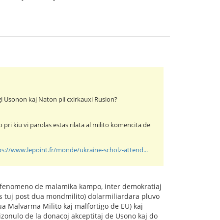
igi Usonon kaj Naton pli cxirkauxi Rusion?
ri kiu vi parolas estas rilata al milito komencita de
ps://www.lepoint.fr/monde/ukraine-scholz-attend...
as fenomeno de malamika kampo, inter demokratiaj
 tuj post dua mondmilito) dolarmiliardara pluvo
ua Malvarma Milito kaj malfortigo de EU) kaj
rizonulo de la donacoj akceptitaj de Usono kaj do