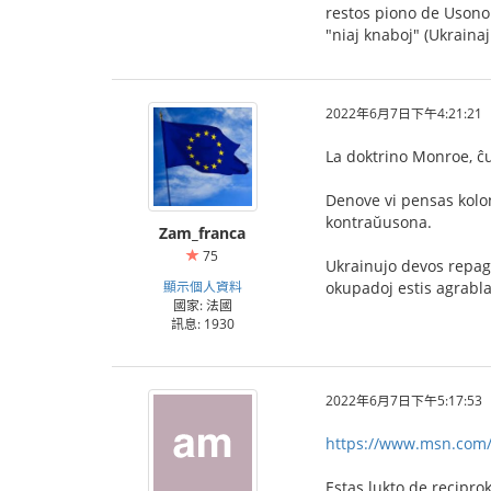
restos piono de Usono 
"niaj knaboj" (Ukrainaj
2022年6月7日下午4:21:21
La doktrino Monroe, ĉu
Denove vi pensas kolon
kontraŭusona.
Zam_franca
75
Ukrainujo devos repagi
顯示個人資料
okupadoj estis agrabla
國家: 法國
訊息: 1930
2022年6月7日下午5:17:53
https://www.msn.com/f
Estas lukto de recipro