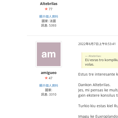
Altebrilas
77
顯示個人資料
國家: 法國
訊息: 5393
2022年6月7日上午8:53:41
Altebrilas:
EU esras tro komplika
volas.
amigueo
Estus tre interesante 
47
Dankon Altebrilas.
顯示個人資料
Jes, mi pensas ke mult
國家:
訊息: 3310
gxin ekstere konsilus 
Turkio kiu estas kiel 
Imagu ke Euxroplandoj 