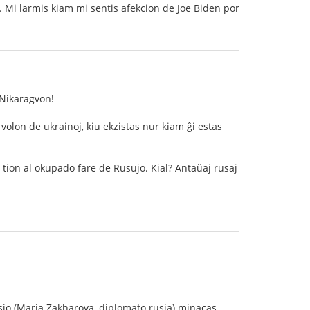
 Mi larmis kiam mi sentis afekcion de Joe Biden por
 Nikaragvon!
olon de ukrainoj, kiu ekzistas nur kiam ĝi estas
s tion al okupado fare de Rusujo. Kial? Antaŭaj rusaj
Rusio (Maria Zakharova, diplomato rusia) minacas