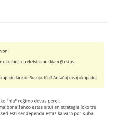
gvon!
ukrainoj, kiu ekzistas nur kiam ĝi estas
l okupado fare de Rusujo. Kial? Antaŭaj rusaj okupadoj
j ke "hia" reĝimo devus perei.
albona ŝanco estas situi en strategia loko tre
e, sed esti sendependa estas kalvaro por Kuba