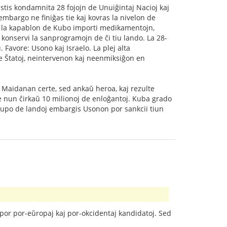
stis kondamnita 28 fojojn de Unuiĝintaj Nacioj kaj
embargo ne finiĝas tie kaj kovras la nivelon de
gas la kapablon de Kubo importi medikamentojn,
 konservi la sanprogramojn de ĉi tiu lando. La 28-
Favore: Usono kaj Israelo. La plej alta
de Ŝtatoj, neintervenon kaj neenmiksiĝon en
Maidanan certe, sed ankaŭ heroa, kaj rezulte
e nun ĉirkaŭ 10 milionoj de enloĝantoj. Kuba grado
rupo de landoj embargis Usonon por sankcii tiun
s por por-eŭropaj kaj por-okcidentaj kandidatoj. Sed