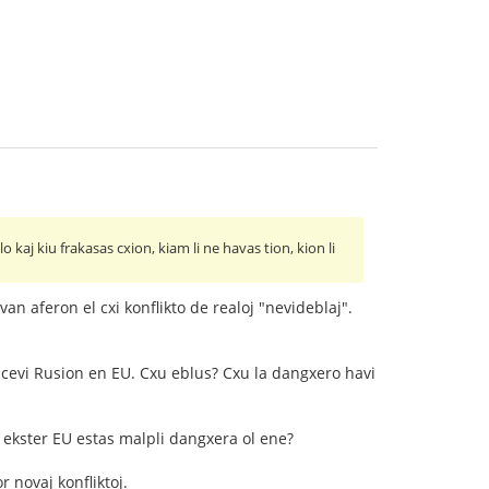
 kaj kiu frakasas cxion, kiam li ne havas tion, kion li
n aferon el cxi konflikto de realoj "nevideblaj".
ricevi Rusion en EU. Cxu eblus? Cxu la dangxero havi
n ekster EU estas malpli dangxera ol ene?
 novaj konfliktoj.