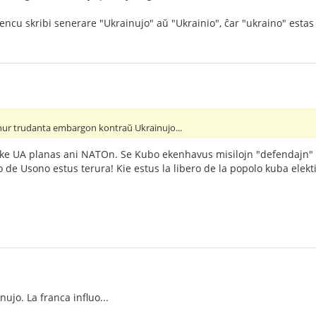
encu skribi senerare "Ukrainujo" aŭ "Ukrainio", ĉar "ukraino" esta
nur trudanta embargon kontraŭ Ukrainujo...
s ke UA planas ani NATOn. Se Kubo ekenhavus misilojn "defendajn"
go de Usono estus terura! Kie estus la libero de la popolo kuba elek
ujo. La franca influo...