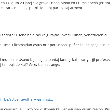
en EU dum 20 jaroj? La grava Usona piono en EU malaperis (Britio).
 estraro, mediaoj, porokcidentaj partioj kaj armeo).
 serioze? Usono ne diras ke ĝi rajtas invadi Kubon, Venezuelon aŭ
iisme, Eŭromajdan estus nur por-usona "puĉo" kaj ne spegulus la v
 multon al Usono kaj aliaj helpantaj landoj, kaj strange, ĝi prefera
j tempoj, do kial? Vere, kiom strange.
r-be/actualite/other/washingt...
kaj censuroj aŭ lukto por diskonigi kaj venkigi sian veran realon. 