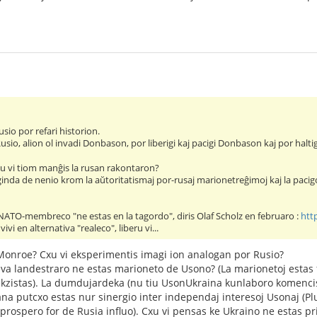
sio por refari historion.
usio, alion ol invadi Donbason, por liberigi kaj pacigi Donbason kaj por halt
Ĉu vi tiom manĝis la rusan rakontaron?
inda de nenio krom la aŭtoritatismaj por-rusaj marionetreĝimoj kaj la pacigo p
 NATO-membreco "ne estas en la tagordo", diris Olaf Scholz en februaro :
htt
ivi en alternativa "realeco", liberu vi...
 Monroe? Cxu vi eksperimentis imagi ion analogan por Rusio?
ieva landestraro ne estas marioneto de Usono? (La marionetoj est
ekzistas). La dumdujardeka (nu tiu UsonUkraina kunlaboro komencis
na putcxo estas nur sinergio inter independaj interesoj Usonaj (Pl
 prospero for de Rusia influo). Cxu vi pensas ke Ukraino ne estas p