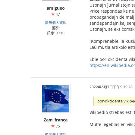
Usonajn ĵurnalistojn s
amigueo
Price respondas ke ne 
47
propagandajn de maljus
顯示個人資料
sendependajn kaj senp
國家:
Usonajn, se ekz ĉomski
訊息: 3310
[Kompreneble, la Rusia
Laŭ mi, tia artikolo e
Eble por-okcidenta vik
https://en.wikipedia.or
2022年6月7日下午9:19:28
por-okcidenta vikipe
Vikipedio strebas esti 
Zam_franca
Multe legeblas en viki
75
顯示個人資料