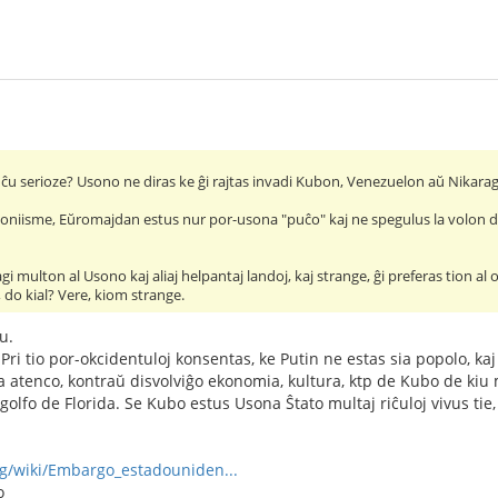
ĉu serioze? Usono ne diras ke ĝi rajtas invadi Kubon, Venezuelon aŭ Nikara
oniisme, Eŭromajdan estus nur por-usona "puĉo" kaj ne spegulus la volon de 
i multon al Usono kaj aliaj helpantaj landoj, kaj strange, ĝi preferas tion a
, do kial? Vere, kiom strange.
u.
Pri tio por-okcidentuloj konsentas, ke Putin ne estas sia popolo, ka
 atenco, kontraŭ disvolviĝo ekonomia, kultura, ktp de Kubo de kiu m
golfo de Florida. Se Kubo estus Usona Ŝtato multaj riĉuloj vivus ti
org/wiki/Embargo_estadouniden...
o