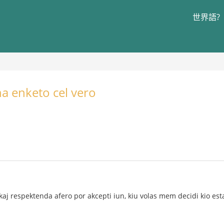
世界語?
na enketo cel vero
aj respektenda afero por akcepti iun, kiu volas mem decidi kio estas