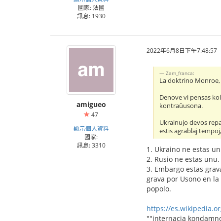
國家: 法國
訊息: 1930
2022年6月8日下午7:48:57
Zam_franca:
La doktrino Monroe, 
Denove vi pensas kol
amigueo
kontraŭusona.
47
Ukrainujo devos repag
顯示個人資料
estis agrablaj tempoj
國家:
訊息: 3310
1. Ukraino ne estas un
2. Rusio ne estas unu. 
3. Embargo estas grava
grava por Usono en la 
popolo.
https://es.wikipedia.
""internacia kondamn