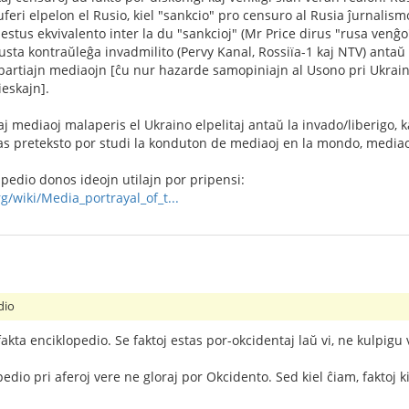
uferi elpelon el Rusio, kiel "sankcio" pro censuro al Rusia ĵurna
estus ekvivalento inter la du "sankcioj" (Mr Price dirus "rusa ven
ta kontraŭleĝa invadmilito (Pervy Kanal, Rossiïa-1 kaj NTV) antaŭ 
artiajn mediaojn [ĉu nur hazarde samopiniajn al Usono pri Ukraino
eskajn].
j mediaoj malaperis el Ukraino elpelitaj antaŭ la invado/liberigo, 
stas preteksto por studi la konduton de mediaoj en la mondo, media
ipedio donos ideojn utilajn por pripensi:
g/wiki/Media_portrayal_of_t...
dio
fakta enciklopedio. Se faktoj estas por-okcidentaj laŭ vi, ne kulpigu 
pedio pri aferoj vere ne gloraj por Okcidento. Sed kiel ĉiam, faktoj