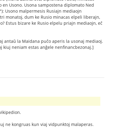
lismo en Usono. Usona sampostena diplomato Ned
ĝo"): Usono malpermesis Rusiajn mediaojn
tri monatoj, dum ke Rusio minacas elpeli liberajn,
? Estus bizare ke Rusio elpelu priajn mediaojn, eĉ
kaj antaŭ la Maidana puĉo aperis la usonaj mediaoj.
oj kiuj neniam estas anĝele nenfinancbezonaj.]
vikipedion.
 kiuj ne kongruas kun viaj vidpunktoj malaperas.