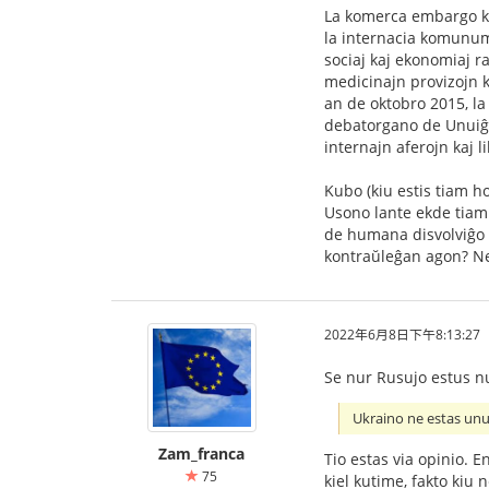
La komerca embargo kon
la internacia komunumo
sociaj kaj ekonomiaj r
medicinajn provizojn k
an de oktobro 2015, la
debatorgano de Unuiĝin
internajn aferojn kaj 
Kubo (kiu estis tiam 
Usono lante ekde tiam
de humana disvolviĝo 
kontraŭleĝan agon? Ne
2022年6月8日下午8:13:27
Se nur Rusujo estus n
Ukraino ne estas un
Zam_franca
Tio estas via opinio. 
75
kiel kutime, fakto kiu 