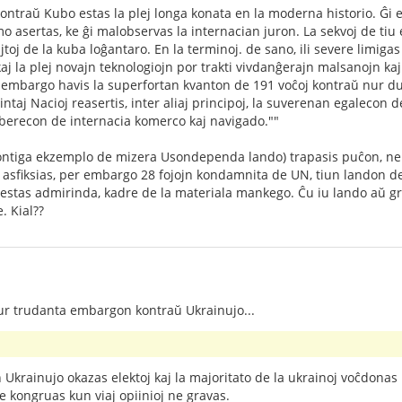
traŭ Kubo estas la plej longa konata en la moderna historio. Ĝi e
 asertas, ke ĝi malobservas la internacian juron. La sekvoj de tiu 
ajtoj de la kuba loĝantaro. En la terminoj. de sano, ili severe limi
aj la plej novajn teknologiojn por trakti vivdanĝerajn malsanojn kaj
 embargo havis la superfortan kvanton de 191 voĉoj kontraŭ nur du. 
taj Nacioj reasertis, inter aliaj principoj, la suverenan egalecon 
liberecon de internacia komerco kaj navigado.""
hontiga ekzemplo de mizera Usondependa lando) trapasis puĉon, ne 
 asfiksias, per embargo 28 fojojn kondamnita de UN, tiun landon d
estas admirinda, kadre de la materiala mankego. Ĉu iu lando aŭ g
. Kial??
ur trudanta embargon kontraŭ Ukrainujo...
u
En Ukrainujo okazas elektoj kaj la majoritato de la ukrainoj voĉdona
ne kongruas kun viaj opiinioj ne gravas.