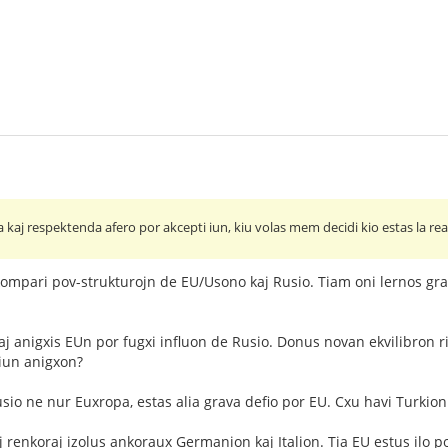
 kaj respektenda afero por akcepti iun, kiu volas mem decidi kio estas la realo
kompari pov-strukturojn de EU/Usono kaj Rusio. Tiam oni lernos grava
aj anigxis EUn por fugxi influon de Rusio. Donus novan ekvilibron 
tiun anigxon?
Rusio ne nur Euxropa, estas alia grava defio por EU. Cxu havi Turkio
renkoraj izolus ankoraux Germanion kaj Italion. Tia EU estus ilo por