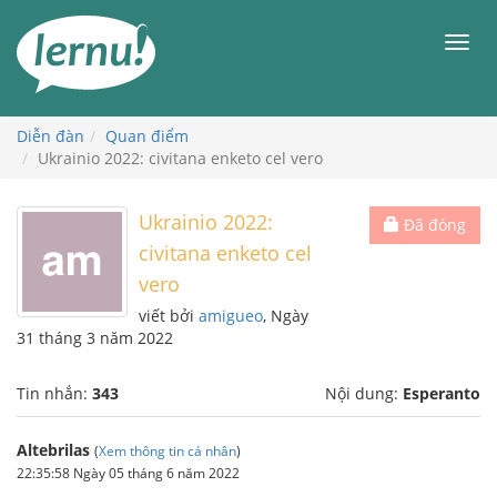
Đi
đến
Men
phần
nội
dung
Diễn đàn
Quan điểm
Ukrainio 2022: civitana enketo cel vero
Ukrainio 2022:
Đã đóng
civitana enketo cel
vero
viết bởi
amigueo
, Ngày
31 tháng 3 năm 2022
Tin nhắn:
343
Nội dung:
Esperanto
Altebrilas
(
Xem thông tin cá nhân
)
22:35:58 Ngày 05 tháng 6 năm 2022