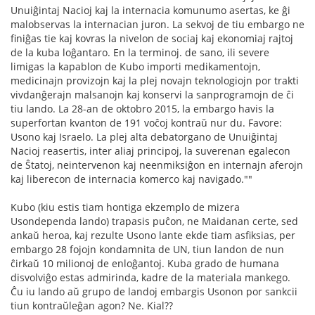
Unuiĝintaj Nacioj kaj la internacia komunumo asertas, ke ĝi
malobservas la internacian juron. La sekvoj de tiu embargo ne
finiĝas tie kaj kovras la nivelon de sociaj kaj ekonomiaj rajtoj
de la kuba loĝantaro. En la terminoj. de sano, ili severe
limigas la kapablon de Kubo importi medikamentojn,
medicinajn provizojn kaj la plej novajn teknologiojn por trakti
vivdanĝerajn malsanojn kaj konservi la sanprogramojn de ĉi
tiu lando. La 28-an de oktobro 2015, la embargo havis la
superfortan kvanton de 191 voĉoj kontraŭ nur du. Favore:
Usono kaj Israelo. La plej alta debatorgano de Unuiĝintaj
Nacioj reasertis, inter aliaj principoj, la suverenan egalecon
de Ŝtatoj, neintervenon kaj neenmiksiĝon en internajn aferojn
kaj liberecon de internacia komerco kaj navigado.""
Kubo (kiu estis tiam hontiga ekzemplo de mizera
Usondependa lando) trapasis puĉon, ne Maidanan certe, sed
ankaŭ heroa, kaj rezulte Usono lante ekde tiam asfiksias, per
embargo 28 fojojn kondamnita de UN, tiun landon de nun
ĉirkaŭ 10 milionoj de enloĝantoj. Kuba grado de humana
disvolviĝo estas admirinda, kadre de la materiala mankego.
Ĉu iu lando aŭ grupo de landoj embargis Usonon por sankcii
tiun kontraŭleĝan agon? Ne. Kial??