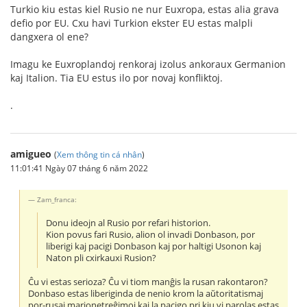
Turkio kiu estas kiel Rusio ne nur Euxropa, estas alia grava
defio por EU. Cxu havi Turkion ekster EU estas malpli
dangxera ol ene?
Imagu ke Euxroplandoj renkoraj izolus ankoraux Germanion
kaj Italion. Tia EU estus ilo por novaj konfliktoj.
.
amigueo
(
Xem thông tin cá nhân
)
11:01:41 Ngày 07 tháng 6 năm 2022
Zam_franca:
Donu ideojn al Rusio por refari historion.
Kion povus fari Rusio, alion ol invadi Donbason, por
liberigi kaj pacigi Donbason kaj por haltigi Usonon kaj
Naton pli cxirkauxi Rusion?
Ĉu vi estas serioza? Ĉu vi tiom manĝis la rusan rakontaron?
Donbaso estas liberiginda de nenio krom la aŭtoritatismaj
por-rusaj marionetreĝimoj kaj la pacigo pri kiu vi parolas estas