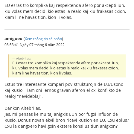
EU esras tro komplika kaj respektenda afero por akcepti iun,
kiu volas mem decidi kio estas la realo kaj kiu frakasas cxion,
kiam li ne havas tion, kion li volas.
amigueo
(
Xem thông tin cá nhân
)
08:53:41 Ngày 07 tháng 6 năm 2022
Altebrilas:
EU esras tro komplika kaj respektenda afero por akcepti iun,
kiu volas mem decidi kio estas la realo kaj kiu frakasas cxion,
kiam li ne havas tion, kion li volas.
Estus tre interesante kompari pov-strukturojn de EU/Usono
kaj Rusio. Tiam oni lernos gravan aferon el cxi konflikto de
realoj "nevideblaj".
Dankon Altebrilas.
Jes, mi pensas ke multaj anigxis EUn por fugxi influon de
Rusio. Donus novan ekvilibron ricevi Rusion en EU. Cxu eblus?
Cxu la dangxero havi gxin ekstere konsilus tiun anigxon?