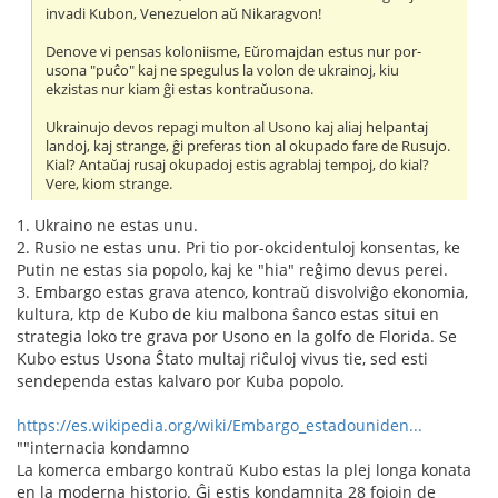
invadi Kubon, Venezuelon aŭ Nikaragvon!
Denove vi pensas koloniisme, Eŭromajdan estus nur por-
usona "puĉo" kaj ne spegulus la volon de ukrainoj, kiu
ekzistas nur kiam ĝi estas kontraŭusona.
Ukrainujo devos repagi multon al Usono kaj aliaj helpantaj
landoj, kaj strange, ĝi preferas tion al okupado fare de Rusujo.
Kial? Antaŭaj rusaj okupadoj estis agrablaj tempoj, do kial?
Vere, kiom strange.
1. Ukraino ne estas unu.
2. Rusio ne estas unu. Pri tio por-okcidentuloj konsentas, ke
Putin ne estas sia popolo, kaj ke "hia" reĝimo devus perei.
3. Embargo estas grava atenco, kontraŭ disvolviĝo ekonomia,
kultura, ktp de Kubo de kiu malbona ŝanco estas situi en
strategia loko tre grava por Usono en la golfo de Florida. Se
Kubo estus Usona Ŝtato multaj riĉuloj vivus tie, sed esti
sendependa estas kalvaro por Kuba popolo.
https://es.wikipedia.org/wiki/Embargo_estadouniden...
""internacia kondamno
La komerca embargo kontraŭ Kubo estas la plej longa konata
en la moderna historio. Ĝi estis kondamnita 28 fojojn de