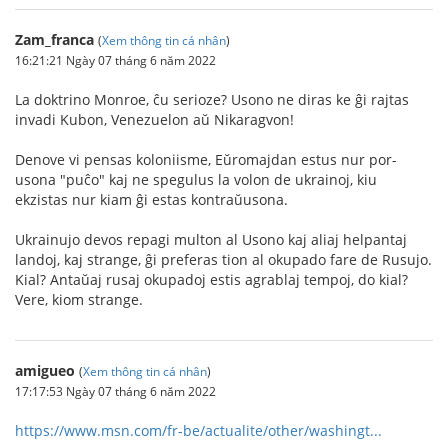
Zam_franca
(
Xem thông tin cá nhân
)
16:21:21 Ngày 07 tháng 6 năm 2022
La doktrino Monroe, ĉu serioze? Usono ne diras ke ĝi rajtas
invadi Kubon, Venezuelon aŭ Nikaragvon!
Denove vi pensas koloniisme, Eŭromajdan estus nur por-
usona "puĉo" kaj ne spegulus la volon de ukrainoj, kiu
ekzistas nur kiam ĝi estas kontraŭusona.
Ukrainujo devos repagi multon al Usono kaj aliaj helpantaj
landoj, kaj strange, ĝi preferas tion al okupado fare de Rusujo.
Kial? Antaŭaj rusaj okupadoj estis agrablaj tempoj, do kial?
Vere, kiom strange.
amigueo
(
Xem thông tin cá nhân
)
17:17:53 Ngày 07 tháng 6 năm 2022
https://www.msn.com/fr-be/actualite/other/washingt...