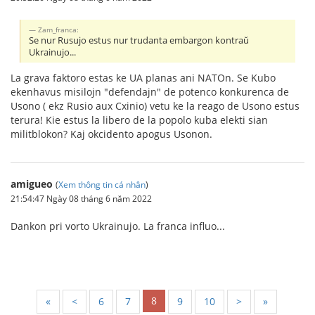
Zam_franca:
Se nur Rusujo estus nur trudanta embargon kontraŭ
Ukrainujo...
La grava faktoro estas ke UA planas ani NATOn. Se Kubo
ekenhavus misilojn "defendajn" de potenco konkurenca de
Usono ( ekz Rusio aux Cxinio) vetu ke la reago de Usono estus
terura! Kie estus la libero de la popolo kuba elekti sian
militblokon? Kaj okcidento apogus Usonon.
amigueo
(
Xem thông tin cá nhân
)
21:54:47 Ngày 08 tháng 6 năm 2022
Dankon pri vorto Ukrainujo. La franca influo...
8
«
<
6
7
9
10
>
»