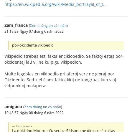
https://en.wikipedia.org/wiki/Media_portrayal_of_t...
Zam_franca
(
Xem thông tin cá nhân
)
21:19:28 Ngày 07 tháng 6 năm 2022
por-okcidenta vikipedio
Vikipedio strebas esti fakta enciklopedio. Se faktoj estas por-
okcidentaj laŭ vi, ne kulpigu vikipedion.
Multe legeblas en vikipedio pri aferoj vere ne gloraj por
Okcidento. Sed kiel ĉiam, faktoj kiuj ne kongruas kun viaj
vidpunktoj malaperas.
amigueo
(
Xem thông tin cá nhân
)
19:48:57 Ngày 08 tháng 6 năm 2022
Zam_franca:
La doktrino Monroe, ĉu serioze? Usono ne diras ke ĝi rajtas