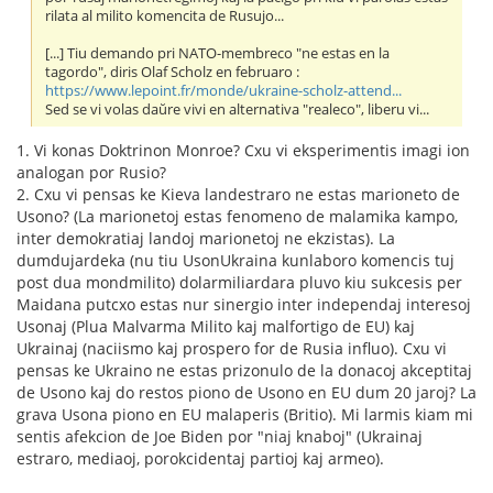
rilata al milito komencita de Rusujo...
[...] Tiu demando pri NATO-membreco "ne estas en la
tagordo", diris Olaf Scholz en februaro :
https://www.lepoint.fr/monde/ukraine-scholz-attend...
Sed se vi volas daŭre vivi en alternativa "realeco", liberu vi...
1. Vi konas Doktrinon Monroe? Cxu vi eksperimentis imagi ion
analogan por Rusio?
2. Cxu vi pensas ke Kieva landestraro ne estas marioneto de
Usono? (La marionetoj estas fenomeno de malamika kampo,
inter demokratiaj landoj marionetoj ne ekzistas). La
dumdujardeka (nu tiu UsonUkraina kunlaboro komencis tuj
post dua mondmilito) dolarmiliardara pluvo kiu sukcesis per
Maidana putcxo estas nur sinergio inter independaj interesoj
Usonaj (Plua Malvarma Milito kaj malfortigo de EU) kaj
Ukrainaj (naciismo kaj prospero for de Rusia influo). Cxu vi
pensas ke Ukraino ne estas prizonulo de la donacoj akceptitaj
de Usono kaj do restos piono de Usono en EU dum 20 jaroj? La
grava Usona piono en EU malaperis (Britio). Mi larmis kiam mi
sentis afekcion de Joe Biden por "niaj knaboj" (Ukrainaj
estraro, mediaoj, porokcidentaj partioj kaj armeo).