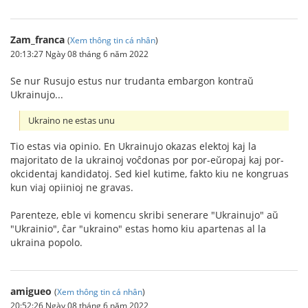
Zam_franca
(
Xem thông tin cá nhân
)
20:13:27 Ngày 08 tháng 6 năm 2022
Se nur Rusujo estus nur trudanta embargon kontraŭ
Ukrainujo...
Ukraino ne estas unu
Tio estas via opinio. En Ukrainujo okazas elektoj kaj la
majoritato de la ukrainoj voĉdonas por por-eŭropaj kaj por-
okcidentaj kandidatoj. Sed kiel kutime, fakto kiu ne kongruas
kun viaj opiinioj ne gravas.
Parenteze, eble vi komencu skribi senerare "Ukrainujo" aŭ
"Ukrainio", ĉar "ukraino" estas homo kiu apartenas al la
ukraina popolo.
amigueo
(
Xem thông tin cá nhân
)
20:52:26 Ngày 08 tháng 6 năm 2022