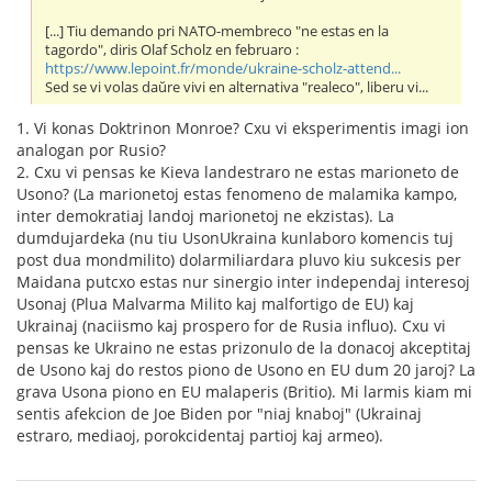
[...] Tiu demando pri NATO-membreco "ne estas en la
tagordo", diris Olaf Scholz en februaro :
https://www.lepoint.fr/monde/ukraine-scholz-attend...
Sed se vi volas daŭre vivi en alternativa "realeco", liberu vi...
1. Vi konas Doktrinon Monroe? Cxu vi eksperimentis imagi ion
analogan por Rusio?
2. Cxu vi pensas ke Kieva landestraro ne estas marioneto de
Usono? (La marionetoj estas fenomeno de malamika kampo,
inter demokratiaj landoj marionetoj ne ekzistas). La
dumdujardeka (nu tiu UsonUkraina kunlaboro komencis tuj
post dua mondmilito) dolarmiliardara pluvo kiu sukcesis per
Maidana putcxo estas nur sinergio inter independaj interesoj
Usonaj (Plua Malvarma Milito kaj malfortigo de EU) kaj
Ukrainaj (naciismo kaj prospero for de Rusia influo). Cxu vi
pensas ke Ukraino ne estas prizonulo de la donacoj akceptitaj
de Usono kaj do restos piono de Usono en EU dum 20 jaroj? La
grava Usona piono en EU malaperis (Britio). Mi larmis kiam mi
sentis afekcion de Joe Biden por "niaj knaboj" (Ukrainaj
estraro, mediaoj, porokcidentaj partioj kaj armeo).