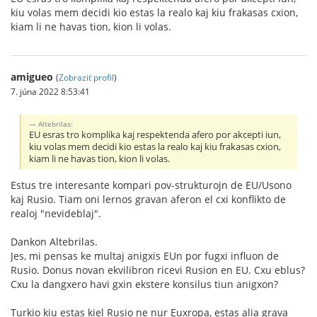
kiu volas mem decidi kio estas la realo kaj kiu frakasas cxion,
kiam li ne havas tion, kion li volas.
amigueo
(
Zobraziť profil
)
7. júna 2022 8:53:41
Altebrilas:
EU esras tro komplika kaj respektenda afero por akcepti iun,
kiu volas mem decidi kio estas la realo kaj kiu frakasas cxion,
kiam li ne havas tion, kion li volas.
Estus tre interesante kompari pov-strukturojn de EU/Usono
kaj Rusio. Tiam oni lernos gravan aferon el cxi konflikto de
realoj "nevideblaj".
Dankon Altebrilas.
Jes, mi pensas ke multaj anigxis EUn por fugxi influon de
Rusio. Donus novan ekvilibron ricevi Rusion en EU. Cxu eblus?
Cxu la dangxero havi gxin ekstere konsilus tiun anigxon?
Turkio kiu estas kiel Rusio ne nur Euxropa, estas alia grava