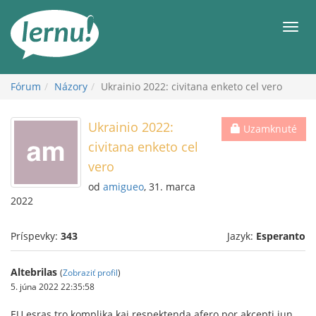
Späť
na
Men
obsah
Fórum
Názory
Ukrainio 2022: civitana enketo cel vero
Ukrainio 2022:
Uzamknuté
civitana enketo cel
vero
od
amigueo
, 31. marca
2022
Príspevky:
343
Jazyk:
Esperanto
Altebrilas
(
Zobraziť profil
)
5. júna 2022 22:35:58
EU esras tro komplika kaj respektenda afero por akcepti iun,