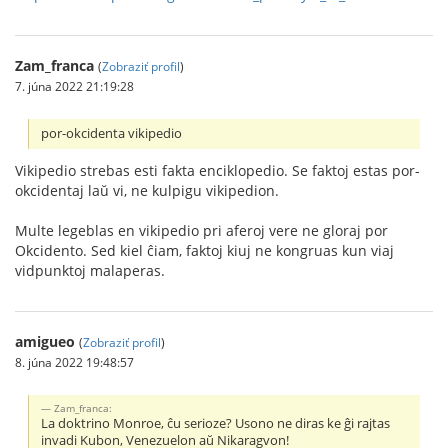
Zam_franca
(
Zobraziť profil
)
7. júna 2022 21:19:28
por-okcidenta vikipedio
Vikipedio strebas esti fakta enciklopedio. Se faktoj estas por-
okcidentaj laŭ vi, ne kulpigu vikipedion.
Multe legeblas en vikipedio pri aferoj vere ne gloraj por
Okcidento. Sed kiel ĉiam, faktoj kiuj ne kongruas kun viaj
vidpunktoj malaperas.
amigueo
(
Zobraziť profil
)
8. júna 2022 19:48:57
Zam_franca:
La doktrino Monroe, ĉu serioze? Usono ne diras ke ĝi rajtas
invadi Kubon, Venezuelon aŭ Nikaragvon!