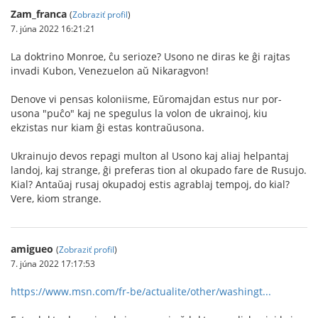
Zam_franca
(
Zobraziť profil
)
7. júna 2022 16:21:21
La doktrino Monroe, ĉu serioze? Usono ne diras ke ĝi rajtas
invadi Kubon, Venezuelon aŭ Nikaragvon!
Denove vi pensas koloniisme, Eŭromajdan estus nur por-
usona "puĉo" kaj ne spegulus la volon de ukrainoj, kiu
ekzistas nur kiam ĝi estas kontraŭusona.
Ukrainujo devos repagi multon al Usono kaj aliaj helpantaj
landoj, kaj strange, ĝi preferas tion al okupado fare de Rusujo.
Kial? Antaŭaj rusaj okupadoj estis agrablaj tempoj, do kial?
Vere, kiom strange.
amigueo
(
Zobraziť profil
)
7. júna 2022 17:17:53
https://www.msn.com/fr-be/actualite/other/washingt...