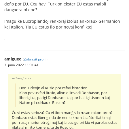
defio por EU. Cxu havi Turkion ekster EU estas malpli
dangxera ol ene?
Imagu ke Euxroplandoj renkoraj izolus ankoraux Germanion
kaj Italion. Tia EU estus ilo por novaj konfliktoj.
.
amigueo
(
Zobraziť profil
)
7. júna 2022 11:01:41
Zam_franca:
Donu ideojn al Rusio por refari historion.
Kion povus fari Rusio, alion ol invadi Donbason, por
liberigi kaj pacigi Donbason kaj por haltigi Usonon kaj
Naton pli cxirkauxi Rusion?
Ĉu vi estas serioza? Ĉu vi tiom manĝis la rusan rakontaron?
Donbaso estas liberiginda de nenio krom la aŭtoritatismaj
por-rusaj marionetreĝimoj kaj la pacigo pri kiu vi parolas estas
rilata al milito komencita de Rusujo...