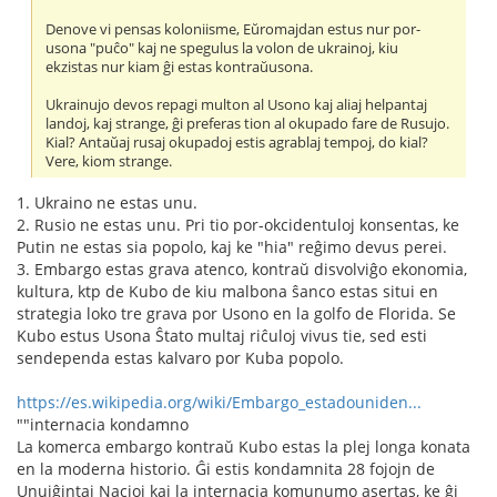
Denove vi pensas koloniisme, Eŭromajdan estus nur por-
usona "puĉo" kaj ne spegulus la volon de ukrainoj, kiu
ekzistas nur kiam ĝi estas kontraŭusona.
Ukrainujo devos repagi multon al Usono kaj aliaj helpantaj
landoj, kaj strange, ĝi preferas tion al okupado fare de Rusujo.
Kial? Antaŭaj rusaj okupadoj estis agrablaj tempoj, do kial?
Vere, kiom strange.
1. Ukraino ne estas unu.
2. Rusio ne estas unu. Pri tio por-okcidentuloj konsentas, ke
Putin ne estas sia popolo, kaj ke "hia" reĝimo devus perei.
3. Embargo estas grava atenco, kontraŭ disvolviĝo ekonomia,
kultura, ktp de Kubo de kiu malbona ŝanco estas situi en
strategia loko tre grava por Usono en la golfo de Florida. Se
Kubo estus Usona Ŝtato multaj riĉuloj vivus tie, sed esti
sendependa estas kalvaro por Kuba popolo.
https://es.wikipedia.org/wiki/Embargo_estadouniden...
""internacia kondamno
La komerca embargo kontraŭ Kubo estas la plej longa konata
en la moderna historio. Ĝi estis kondamnita 28 fojojn de
Unuiĝintaj Nacioj kaj la internacia komunumo asertas, ke ĝi