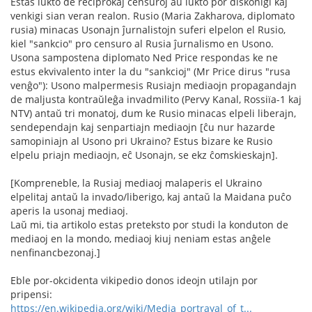
Estas lukto de reciprokaj censuroj aŭ lukto por diskonigi kaj
venkigi sian veran realon. Rusio (Maria Zakharova, diplomato
rusia) minacas Usonajn ĵurnalistojn suferi elpelon el Rusio,
kiel "sankcio" pro censuro al Rusia ĵurnalismo en Usono.
Usona sampostena diplomato Ned Price respondas ke ne
estus ekvivalento inter la du "sankcioj" (Mr Price dirus "rusa
venĝo"): Usono malpermesis Rusiajn mediaojn propagandajn
de maljusta kontraŭleĝa invadmilito (Pervy Kanal, Rossiïa-1 kaj
NTV) antaŭ tri monatoj, dum ke Rusio minacas elpeli liberajn,
sendependajn kaj senpartiajn mediaojn [ĉu nur hazarde
samopiniajn al Usono pri Ukraino? Estus bizare ke Rusio
elpelu priajn mediaojn, eĉ Usonajn, se ekz ĉomskieskajn].
[Kompreneble, la Rusiaj mediaoj malaperis el Ukraino
elpelitaj antaŭ la invado/liberigo, kaj antaŭ la Maidana puĉo
aperis la usonaj mediaoj.
Laŭ mi, tia artikolo estas preteksto por studi la konduton de
mediaoj en la mondo, mediaoj kiuj neniam estas anĝele
nenfinancbezonaj.]
Eble por-okcidenta vikipedio donos ideojn utilajn por
pripensi:
https://en.wikipedia.org/wiki/Media_portrayal_of_t...