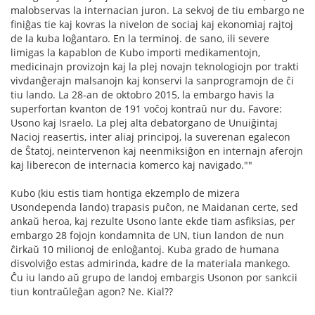
malobservas la internacian juron. La sekvoj de tiu embargo ne
finiĝas tie kaj kovras la nivelon de sociaj kaj ekonomiaj rajtoj
de la kuba loĝantaro. En la terminoj. de sano, ili severe
limigas la kapablon de Kubo importi medikamentojn,
medicinajn provizojn kaj la plej novajn teknologiojn por trakti
vivdanĝerajn malsanojn kaj konservi la sanprogramojn de ĉi
tiu lando. La 28-an de oktobro 2015, la embargo havis la
superfortan kvanton de 191 voĉoj kontraŭ nur du. Favore:
Usono kaj Israelo. La plej alta debatorgano de Unuiĝintaj
Nacioj reasertis, inter aliaj principoj, la suverenan egalecon
de Ŝtatoj, neintervenon kaj neenmiksiĝon en internajn aferojn
kaj liberecon de internacia komerco kaj navigado.""
Kubo (kiu estis tiam hontiga ekzemplo de mizera
Usondependa lando) trapasis puĉon, ne Maidanan certe, sed
ankaŭ heroa, kaj rezulte Usono lante ekde tiam asfiksias, per
embargo 28 fojojn kondamnita de UN, tiun landon de nun
ĉirkaŭ 10 milionoj de enloĝantoj. Kuba grado de humana
disvolviĝo estas admirinda, kadre de la materiala mankego.
Ĉu iu lando aŭ grupo de landoj embargis Usonon por sankcii
tiun kontraŭleĝan agon? Ne. Kial??