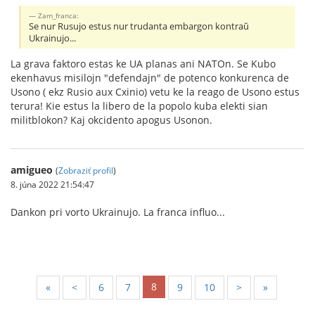
Zam_franca:
Se nur Rusujo estus nur trudanta embargon kontraŭ
Ukrainujo...
La grava faktoro estas ke UA planas ani NATOn. Se Kubo
ekenhavus misilojn "defendajn" de potenco konkurenca de
Usono ( ekz Rusio aux Cxinio) vetu ke la reago de Usono estus
terura! Kie estus la libero de la popolo kuba elekti sian
militblokon? Kaj okcidento apogus Usonon.
amigueo
(
Zobraziť profil
)
8. júna 2022 21:54:47
Dankon pri vorto Ukrainujo. La franca influo...
8
«
<
6
7
9
10
>
»