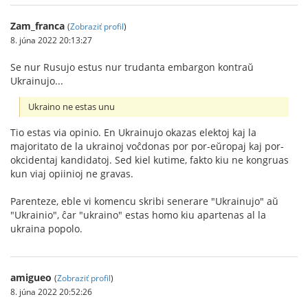
Zam_franca
(
Zobraziť profil
)
8. júna 2022 20:13:27
Se nur Rusujo estus nur trudanta embargon kontraŭ
Ukrainujo...
Ukraino ne estas unu
Tio estas via opinio. En Ukrainujo okazas elektoj kaj la
majoritato de la ukrainoj voĉdonas por por-eŭropaj kaj por-
okcidentaj kandidatoj. Sed kiel kutime, fakto kiu ne kongruas
kun viaj opiinioj ne gravas.
Parenteze, eble vi komencu skribi senerare "Ukrainujo" aŭ
"Ukrainio", ĉar "ukraino" estas homo kiu apartenas al la
ukraina popolo.
amigueo
(
Zobraziť profil
)
8. júna 2022 20:52:26