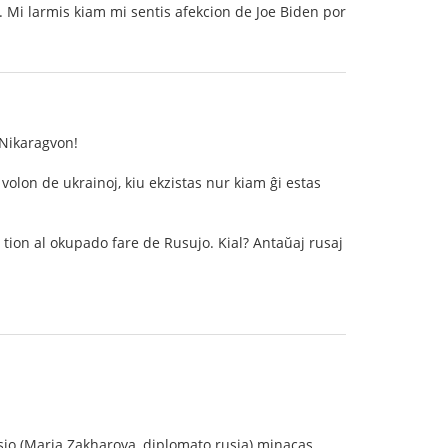
 Mi larmis kiam mi sentis afekcion de Joe Biden por
 Nikaragvon!
olon de ukrainoj, kiu ekzistas nur kiam ĝi estas
s tion al okupado fare de Rusujo. Kial? Antaŭaj rusaj
Rusio (Maria Zakharova, diplomato rusia) minacas