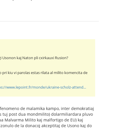
igi Usonon kaj Naton pli cxirkauxi Rusion?
ri kiu vi parolas estas rilata al milito komencita de
ps://www.lepoint.fr/monde/ukraine-scholz-attend...
as fenomeno de malamika kampo, inter demokratiaj
 tuj post dua mondmilito) dolarmiliardara pluvo
ua Malvarma Milito kaj malfortigo de EU) kaj
rizonulo de la donacoj akceptitaj de Usono kaj do