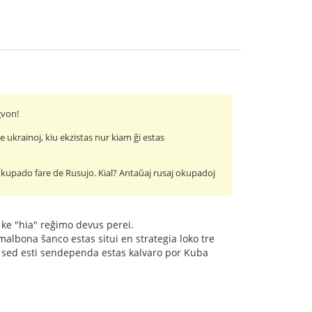
gvon!
ukrainoj, kiu ekzistas nur kiam ĝi estas
l okupado fare de Rusujo. Kial? Antaŭaj rusaj okupadoj
j ke "hia" reĝimo devus perei.
albona ŝanco estas situi en strategia loko tre
e, sed esti sendependa estas kalvaro por Kuba