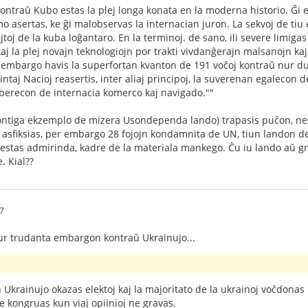
traŭ Kubo estas la plej longa konata en la moderna historio. Ĝi e
 asertas, ke ĝi malobservas la internacian juron. La sekvoj de tiu 
ajtoj de la kuba loĝantaro. En la terminoj. de sano, ili severe limi
aj la plej novajn teknologiojn por trakti vivdanĝerajn malsanojn kaj
 embargo havis la superfortan kvanton de 191 voĉoj kontraŭ nur du. 
taj Nacioj reasertis, inter aliaj principoj, la suverenan egalecon 
liberecon de internacia komerco kaj navigado.""
hontiga ekzemplo de mizera Usondependa lando) trapasis puĉon, ne 
 asfiksias, per embargo 28 fojojn kondamnita de UN, tiun landon d
estas admirinda, kadre de la materiala mankego. Ĉu iu lando aŭ g
. Kial??
27
ur trudanta embargon kontraŭ Ukrainujo...
u
En Ukrainujo okazas elektoj kaj la majoritato de la ukrainoj voĉdona
ne kongruas kun viaj opiinioj ne gravas.