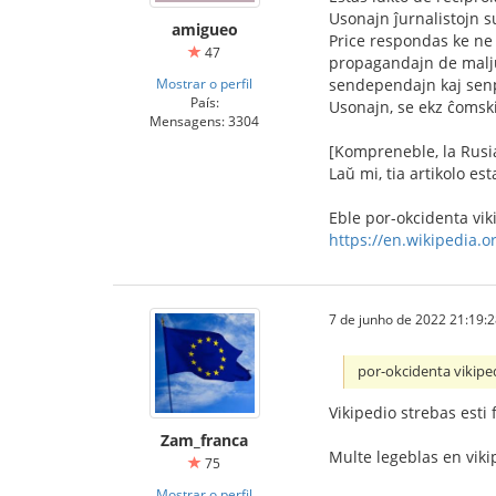
Usonajn ĵurnalistojn s
amigueo
Price respondas ke ne 
47
propagandajn de maljus
Mostrar o perfil
sendependajn kaj senp
País:
Usonajn, se ekz ĉomski
Mensagens: 3304
[Kompreneble, la Rusia
Laŭ mi, tia artikolo e
Eble por-okcidenta vik
https://en.wikipedia.or
7 de junho de 2022 21:19:
por-okcidenta vikipe
Vikipedio strebas esti 
Zam_franca
Multe legeblas en viki
75
Mostrar o perfil