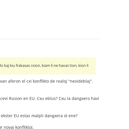
 kaj kiu frakasas cxion, kiam li ne havas tion, kion li
n aferon el cxi konflikto de realoj "nevideblaj".
ricevi Rusion en EU. Cxu eblus? Cxu la dangxero havi
n ekster EU estas malpli dangxera ol ene?
 novaj konfliktoj.