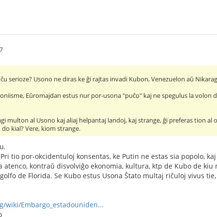
57
ĉu serioze? Usono ne diras ke ĝi rajtas invadi Kubon, Venezuelon aŭ Nikara
oniisme, Eŭromajdan estus nur por-usona "puĉo" kaj ne spegulus la volon de 
i multon al Usono kaj aliaj helpantaj landoj, kaj strange, ĝi preferas tion a
, do kial? Vere, kiom strange.
u.
Pri tio por-okcidentuloj konsentas, ke Putin ne estas sia popolo, ka
 atenco, kontraŭ disvolviĝo ekonomia, kultura, ktp de Kubo de kiu m
golfo de Florida. Se Kubo estus Usona Ŝtato multaj riĉuloj vivus ti
org/wiki/Embargo_estadouniden...
o