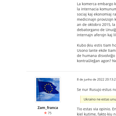
La komerca embargo kon
la internacia komunumo
sociaj kaj ekonomiaj r
medicinajn provizojn k
an de oktobro 2015, la
debatorgano de Unuiĝin
internajn aferojn kaj 
Kubo (kiu estis tiam 
Usono lante ekde tiam
de humana disvolviĝo 
kontraŭleĝan agon? Ne
8 de junho de 2022 20:13:
Se nur Rusujo estus n
Ukraino ne estas un
Zam_franca
Tio estas via opinio. 
75
kiel kutime, fakto kiu 