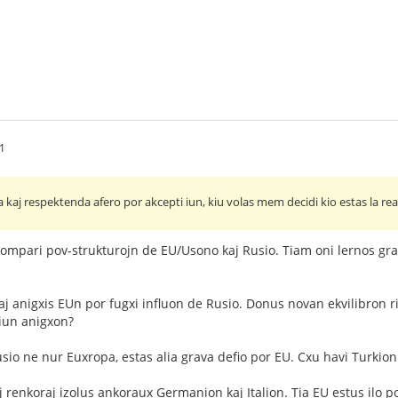
41
 kaj respektenda afero por akcepti iun, kiu volas mem decidi kio estas la realo
kompari pov-strukturojn de EU/Usono kaj Rusio. Tiam oni lernos grava
aj anigxis EUn por fugxi influon de Rusio. Donus novan ekvilibron 
tiun anigxon?
Rusio ne nur Euxropa, estas alia grava defio por EU. Cxu havi Turkio
renkoraj izolus ankoraux Germanion kaj Italion. Tia EU estus ilo por