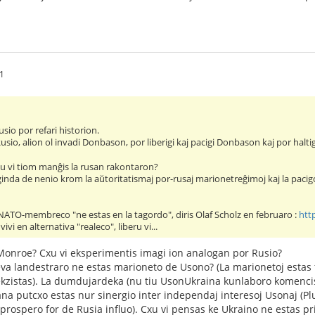
41
sio por refari historion.
usio, alion ol invadi Donbason, por liberigi kaj pacigi Donbason kaj por halt
Ĉu vi tiom manĝis la rusan rakontaron?
inda de nenio krom la aŭtoritatismaj por-rusaj marionetreĝimoj kaj la pacigo p
 NATO-membreco "ne estas en la tagordo", diris Olaf Scholz en februaro :
htt
ivi en alternativa "realeco", liberu vi...
 Monroe? Cxu vi eksperimentis imagi ion analogan por Rusio?
ieva landestraro ne estas marioneto de Usono? (La marionetoj est
ekzistas). La dumdujardeka (nu tiu UsonUkraina kunlaboro komencis
na putcxo estas nur sinergio inter independaj interesoj Usonaj (Pl
 prospero for de Rusia influo). Cxu vi pensas ke Ukraino ne estas p