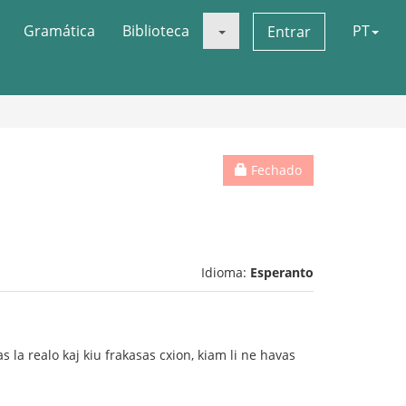
Gramática
Biblioteca
PT
Entrar
Fechado
Idioma:
Esperanto
 la realo kaj kiu frakasas cxion, kiam li ne havas