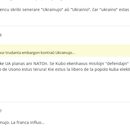
encu skribi senerare "Ukrainujo" aŭ "Ukrainio", ĉar "ukraino" esta
26
nur trudanta embargon kontraŭ Ukrainujo...
s ke UA planas ani NATOn. Se Kubo ekenhavus misilojn "defendajn"
go de Usono estus terura! Kie estus la libero de la popolo kuba elek
47
ujo. La franca influo...