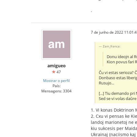
.
7 de junho de 2022 11:01:
Zam_franca:
Donu ideojn al Ru
Kion povus fari R
amigueo
47
Ĉu vi estas serioza? 
Donbaso estas liberig
Mostrar o perfil
Rusujo...
País:
Mensagens: 3304
[...] Tiu demando pri
Sed se vi volas daŭre v
1. Vi konas Doktrinon
2. Cxu vi pensas ke K
landoj marionetoj ne 
kiu sukcesis per Maida
Ukrainaj (naciismo kaj