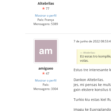
Altebrilas
77
Mostrar o perfil
País: França
Mensagens: 5389
7 de junho de 2022 08:53:
Altebrilas:
EU esras tro komplika
volas.
amigueo
Estus tre interesante 
47
Dankon Altebrilas.
Mostrar o perfil
Jes, mi pensas ke mult
País:
Mensagens: 3304
gxin ekstere konsilus 
Turkio kiu estas kiel 
Imagu ke Euxroplandoj 