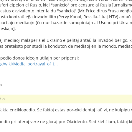
uferi elpelon el Rusio, kiel "sankcio" pro censuro al Rusia ĵurna
estus ekvivalento inter la du "sankcioj" (Mr Price dirus "rusa ven
ta kontraŭleĝa invadmilito (Pervy Kanal, Rossiïa-1 kaj NTV) antaŭ 
artiajn mediaojn [ĉu nur hazarde samopiniajn al Usono pri Ukraino
eskajn].
j mediaoj malaperis el Ukraino elpelitaj antaŭ la invado/liberigo, 
stas preteksto por studi la konduton de mediaoj en la mondo, media
ipedio donos ideojn utilajn por pripensi:
g/wiki/Media_portrayal_of_t...
28
dio
fakta enciklopedio. Se faktoj estas por-okcidentaj laŭ vi, ne kulpigu 
pedio pri aferoj vere ne gloraj por Okcidento. Sed kiel ĉiam, faktoj