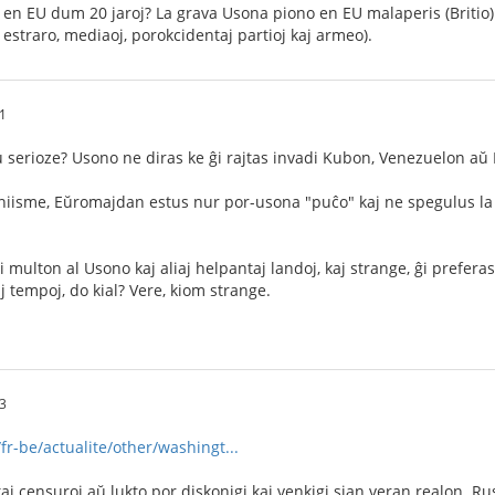
en EU dum 20 jaroj? La grava Usona piono en EU malaperis (Britio).
 estraro, mediaoj, porokcidentaj partioj kaj armeo).
21
 serioze? Usono ne diras ke ĝi rajtas invadi Kubon, Venezuelon aŭ
iisme, Eŭromajdan estus nur por-usona "puĉo" kaj ne spegulus la v
 multon al Usono kaj aliaj helpantaj landoj, kaj strange, ĝi prefera
j tempoj, do kial? Vere, kiom strange.
53
r-be/actualite/other/washingt...
kaj censuroj aŭ lukto por diskonigi kaj venkigi sian veran realon. 