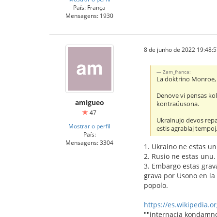
País: França
Mensagens: 1930
8 de junho de 2022 19:48:
Zam_franca:
La doktrino Monroe, 
Denove vi pensas kol
amigueo
kontraŭusona.
47
Ukrainujo devos repag
Mostrar o perfil
estis agrablaj tempoj
País:
Mensagens: 3304
1. Ukraino ne estas un
2. Rusio ne estas unu. 
3. Embargo estas grava
grava por Usono en la 
popolo.
https://es.wikipedia.
""internacia kondamn