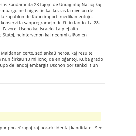
stis kondamnita 28 fojojn de Unuiĝintaj Nacioj kaj
embargo ne finiĝas tie kaj kovras la nivelon de
gas la kapablon de Kubo importi medikamentojn,
 konservi la sanprogramojn de ĉi tiu lando. La 28-
Favore: Usono kaj Israelo. La plej alta
de Ŝtatoj, neintervenon kaj neenmiksiĝon en
Maidanan certe, sed ankaŭ heroa, kaj rezulte
e nun ĉirkaŭ 10 milionoj de enloĝantoj. Kuba grado
rupo de landoj embargis Usonon por sankcii tiun
s por por-eŭropaj kaj por-okcidentaj kandidatoj. Sed