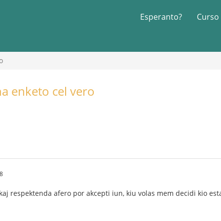
Esperanto?
Curso
o
na enketo cel vero
58
aj respektenda afero por akcepti iun, kiu volas mem decidi kio estas