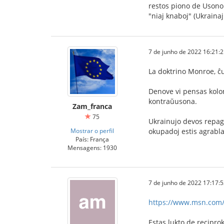
restos piono de Usono 
"niaj knaboj" (Ukrainaj
7 de junho de 2022 16:21:
La doktrino Monroe, ĉu
Denove vi pensas kolon
kontraŭusona.
Zam_franca
75
Ukrainujo devos repagi
Mostrar o perfil
okupadoj estis agrabla
País: França
Mensagens: 1930
7 de junho de 2022 17:17:
https://www.msn.com/f
Estas lukto de recipro