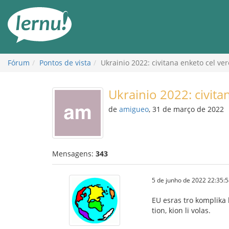
Ir
ao
conteúdo
Fórum
Pontos de vista
Ukrainio 2022: civitana enketo cel ver
Ukrainio 2022: civita
de
amigueo
, 31 de março de 2022
Mensagens:
343
5 de junho de 2022 22:35:
EU esras tro komplika k
tion, kion li volas.