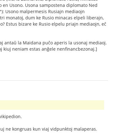
lismo en Usono. Usona sampostena diplomato Ned
ĝo"): Usono malpermesis Rusiajn mediaojn
tri monatoj, dum ke Rusio minacas elpeli liberajn,
? Estus bizare ke Rusio elpelu priajn mediaojn, eĉ
kaj antaŭ la Maidana puĉo aperis la usonaj mediaoj.
oj kiuj neniam estas anĝele nenfinancbezonaj.]
vikipedion.
 kiuj ne kongruas kun viaj vidpunktoj malaperas.