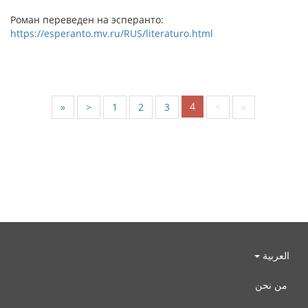
Роман переведен на эсперанто:
https://esperanto.mv.ru/RUS/literaturo.html
4
«
<
1
2
3
>
»
العربية
من نحن