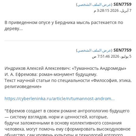
SEN7759
(
عرض الملف الشخصي
)
7 أبريل، 2026 3:28:15 م
В приведенном опусе у Бердника мысль растекается по
дереву...
SEN7759
(
عرض الملف الشخصي
)
5 يوليو، 2026 7:51:46 ص
Индриков Алексей Алексеевич: «Туманность Андромеды»
И. А. Ефремова: роман-монумент будущему.
Текст научной статьи по специальности «Философия, этика,
религиоведение»
https://cyberleninka.ru/article/n/tumannost-androm...
"Ефремов создает в своем романе антропологию будущего
— систему взглядов, норм и ценностей, которые,
будучи заложенными в основу коллективного сознания
человека, могут помочь ему сформировать высокодуховное
общество, сам уровень культуры и технологий которого