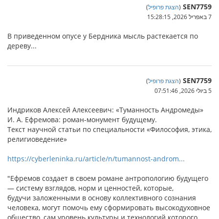
SEN7759
(
הצגת פרופיל
)
7 באפריל 2026, 15:28:15
В приведенном опусе у Бердника мысль растекается по
дереву...
SEN7759
(
הצגת פרופיל
)
5 ביולי 2026, 07:51:46
Индриков Алексей Алексеевич: «Туманность Андромеды»
И. А. Ефремова: роман-монумент будущему.
Текст научной статьи по специальности «Философия, этика,
религиоведение»
https://cyberleninka.ru/article/n/tumannost-androm...
"Ефремов создает в своем романе антропологию будущего
— систему взглядов, норм и ценностей, которые,
будучи заложенными в основу коллективного сознания
человека, могут помочь ему сформировать высокодуховное
общество, сам уровень культуры и технологий которого