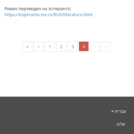
Роман переведен на эсперанто:
https://esperanto.mv.ru/RUS/literaturo.html
4
«
<
1
2
3
>
»
עברית
עלינו