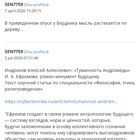
SEN7759
(
Visa profilen
)
7 april 2026 15:28:15
В приведенном опусе у Бердника мысль растекается по
дереву...
SEN7759
(
Visa profilen
)
5 juli 2026 07:51:46
Индриков Алексей Алексеевич: «Туманность Андромеды»
И. А. Ефремова: роман-монумент будущему.
Текст научной статьи по специальности «Философия, этика,
религиоведение»
https://cyberleninka.ru/article/n/tumannost-androm...
"Ефремов создает в своем романе антропологию будущего
— систему взглядов, норм и ценностей, которые,
будучи заложенными в основу коллективного сознания
человека, могут помочь ему сформировать высокодуховное
общество, сам уровень культуры и технологий которого