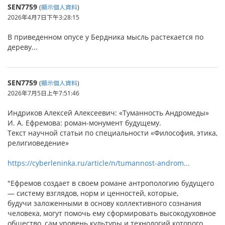
SEN7759
(
顯示個人資料
)
2026年4月7日下午3:28:15
В приведенном опусе у Бердника мысль растекается по
дереву...
SEN7759
(
顯示個人資料
)
2026年7月5日上午7:51:46
Индриков Алексей Алексеевич: «Туманность Андромеды»
И. А. Ефремова: роман-монумент будущему.
Текст научной статьи по специальности «Философия, этика,
религиоведение»
https://cyberleninka.ru/article/n/tumannost-androm...
"Ефремов создает в своем романе антропологию будущего
— систему взглядов, норм и ценностей, которые,
будучи заложенными в основу коллективного сознания
человека, могут помочь ему сформировать высокодуховное
общество, сам уровень культуры и технологий которого