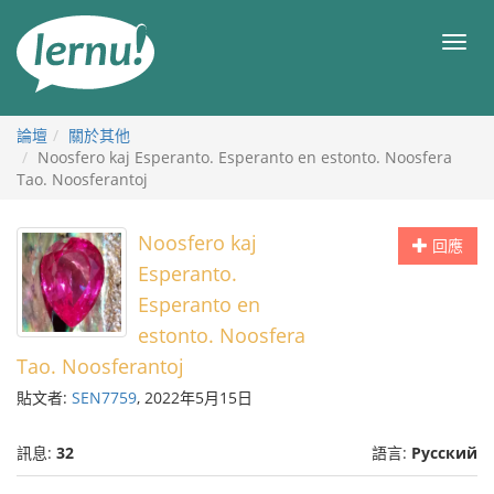
前
往
目
目
錄
錄
論壇
關於其他
Noosfero kaj Esperanto. Esperanto en estonto. Noosfera
Tao. Noosferantoj
Noosfero kaj
回應
Esperanto.
Esperanto en
estonto. Noosfera
Tao. Noosferantoj
貼文者:
SEN7759
, 2022年5月15日
訊息:
32
語言:
Русский