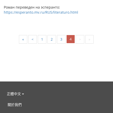
Роман переведен на эсперанто:
https://esperanto.mv.ru/RUS/literaturo.html
4
«
<
1
2
3
>
»
正體中文
關於我們