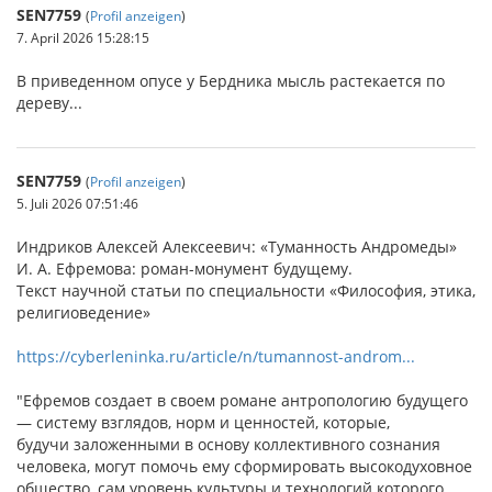
SEN7759
(
Profil anzeigen
)
7. April 2026 15:28:15
В приведенном опусе у Бердника мысль растекается по
дереву...
SEN7759
(
Profil anzeigen
)
5. Juli 2026 07:51:46
Индриков Алексей Алексеевич: «Туманность Андромеды»
И. А. Ефремова: роман-монумент будущему.
Текст научной статьи по специальности «Философия, этика,
религиоведение»
https://cyberleninka.ru/article/n/tumannost-androm...
"Ефремов создает в своем романе антропологию будущего
— систему взглядов, норм и ценностей, которые,
будучи заложенными в основу коллективного сознания
человека, могут помочь ему сформировать высокодуховное
общество, сам уровень культуры и технологий которого