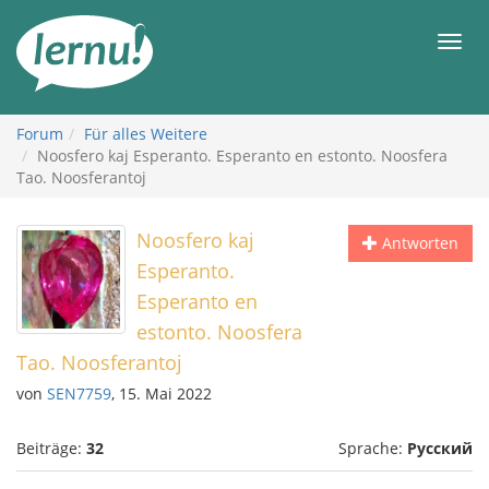
Zum
Inhalt
Men
Forum
Für alles Weitere
Noosfero kaj Esperanto. Esperanto en estonto. Noosfera
Tao. Noosferantoj
Noosfero kaj
Antworten
Esperanto.
Esperanto en
estonto. Noosfera
Tao. Noosferantoj
von
SEN7759
, 15. Mai 2022
Beiträge:
32
Sprache:
Русский