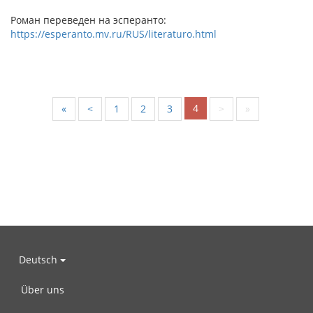
Роман переведен на эсперанто:
https://esperanto.mv.ru/RUS/literaturo.html
4
«
<
1
2
3
>
»
Deutsch
Über uns