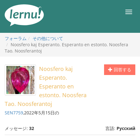
目
次
メ
へ
ニ
ュ
ー
フォーラム
その他について
Noosfero kaj Esperanto. Esperanto en estonto. Noosfera
Tao. Noosferantoj
Noosfero kaj
回答する
Esperanto.
Esperanto en
estonto. Noosfera
Tao. Noosferantoj
SEN7759
,2022年5月15日の
メッセージ:
32
言語:
Русский