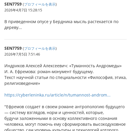
SEN7759
(
プロフィールを表示
)
2026年4月7日 15:28:15
В приведенном опусе у Бердника мысль растекается по
дереву...
SEN7759
(
プロフィールを表示
)
2026年7月5日 7:51:46
Индриков Алексей Алексеевич: «Туманность Андромеды»
И. А. Ефремова: роман-монумент будущему.
Текст научной статьи по специальности «Философия, этика,
религиоведение»
https://cyberleninka.ru/article/n/tumannost-androm...
"Ефремов создает в своем романе антропологию будущего
— систему взглядов, норм и ценностей, которые,
будучи заложенными в основу коллективного сознания
человека, могут помочь ему сформировать высокодуховное
общество, сам уровень культуры и технологий которого