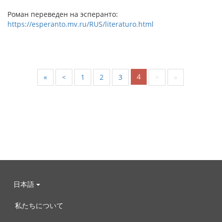
Роман переведен на эсперанто:
https://esperanto.mv.ru/RUS/literaturo.html
4
«
<
1
2
3
>
»
日本語
私たちについて