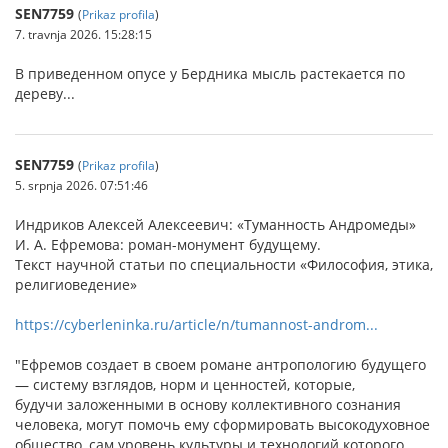
SEN7759
(
Prikaz profila
)
7. travnja 2026. 15:28:15
В приведенном опусе у Бердника мысль растекается по
дереву...
SEN7759
(
Prikaz profila
)
5. srpnja 2026. 07:51:46
Индриков Алексей Алексеевич: «Туманность Андромеды»
И. А. Ефремова: роман-монумент будущему.
Текст научной статьи по специальности «Философия, этика,
религиоведение»
https://cyberleninka.ru/article/n/tumannost-androm...
"Ефремов создает в своем романе антропологию будущего
— систему взглядов, норм и ценностей, которые,
будучи заложенными в основу коллективного сознания
человека, могут помочь ему сформировать высокодуховное
общество, сам уровень культуры и технологий которого