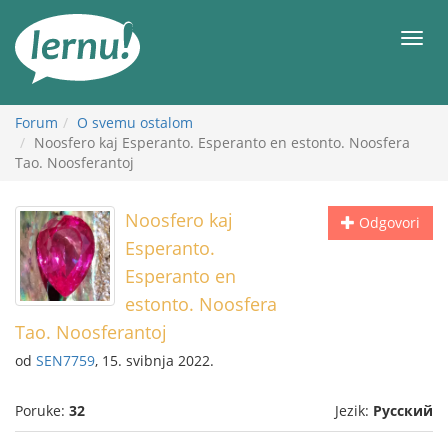
Sadržaj
Meni
Forum
O svemu ostalom
Noosfero kaj Esperanto. Esperanto en estonto. Noosfera
Tao. Noosferantoj
Noosfero kaj
Odgovori
Esperanto.
Esperanto en
estonto. Noosfera
Tao. Noosferantoj
od
SEN7759
, 15. svibnja 2022.
Poruke:
32
Jezik:
Русский