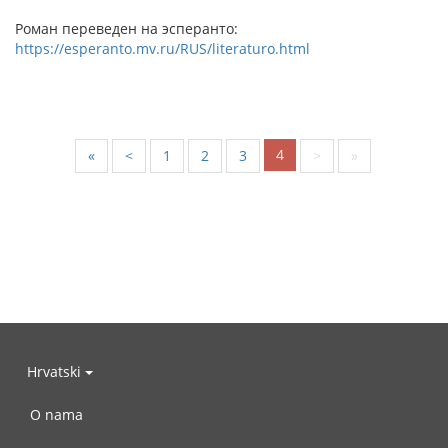
Роман переведен на эсперанто:
https://esperanto.mv.ru/RUS/literaturo.html
4
«
<
1
2
3
>
»
Hrvatski
O nama