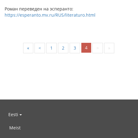
Роман переведен на эсперанто:
https://esperanto.mv.ru/RUS/literaturo.html
4
«
<
1
2
3
>
»
Eesti
Meist