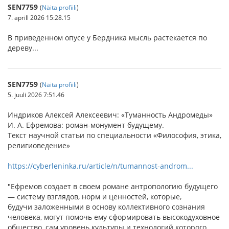
SEN7759
(
Näita profiili
)
7. aprill 2026 15:28.15
В приведенном опусе у Бердника мысль растекается по
дереву...
SEN7759
(
Näita profiili
)
5. juuli 2026 7:51.46
Индриков Алексей Алексеевич: «Туманность Андромеды»
И. А. Ефремова: роман-монумент будущему.
Текст научной статьи по специальности «Философия, этика,
религиоведение»
https://cyberleninka.ru/article/n/tumannost-androm...
"Ефремов создает в своем романе антропологию будущего
— систему взглядов, норм и ценностей, которые,
будучи заложенными в основу коллективного сознания
человека, могут помочь ему сформировать высокодуховное
общество, сам уровень культуры и технологий которого