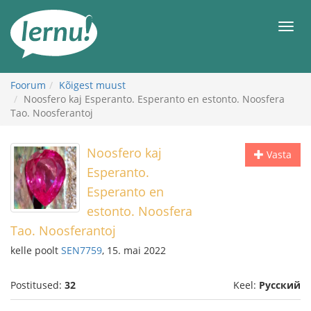
Sisu
juurde
Men
Foorum
Kõigest muust
Noosfero kaj Esperanto. Esperanto en estonto. Noosfera
Tao. Noosferantoj
Noosfero kaj
Vasta
Esperanto.
Esperanto en
estonto. Noosfera
Tao. Noosferantoj
kelle poolt
SEN7759
, 15. mai 2022
Postitused:
32
Keel:
Русский