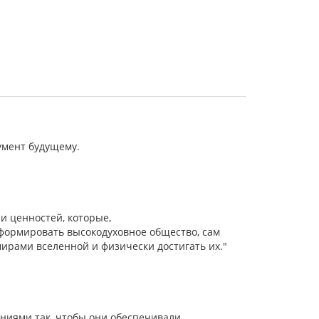
умент будущему.
и ценностей, которые,
сформировать высокодуховное общество, сам
ирами вселенной и физически достигать их."
ниями так, чтобы они обеспечивали