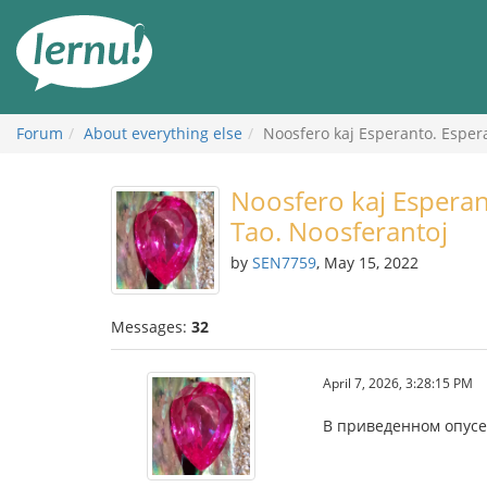
Skip
to
the
content
Forum
About everything else
Noosfero kaj Esperanto. Esper
Noosfero kaj Esperan
Tao. Noosferantoj
by
SEN7759
, May 15, 2022
Messages:
32
April 7, 2026, 3:28:15 PM
В приведенном опусе 