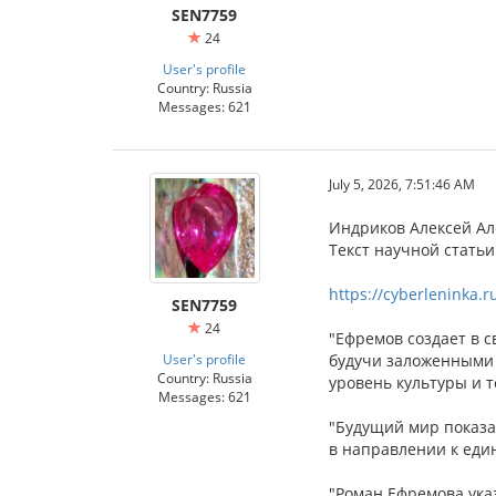
SEN7759
24
User's profile
Country: Russia
Messages: 621
July 5, 2026, 7:51:46 AM
Индриков Алексей Ал
Текст научной стать
https://cyberleninka.r
SEN7759
24
"Ефремов создает в с
User's profile
будучи заложенными 
Country: Russia
уровень культуры и 
Messages: 621
"Будущий мир показа
в направлении к еди
"Роман Ефремова ука