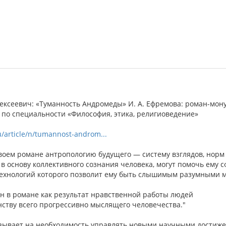
ексеевич: «Туманность Андромеды» И. А. Ефремова: роман-мон
и по специальности «Философия, этика, религиоведение»
u/article/n/tumannost-androm...
воем романе антропологию будущего — систему взглядов, норм 
в основу коллективного сознания человека, могут помочь ему 
технологий которого позволит ему быть слышимым разумными м
н в романе как результат нравственной работы людей
нству всего прогрессивно мыслящего человечества."
зывает на необходимость управлять новыми научными достиже