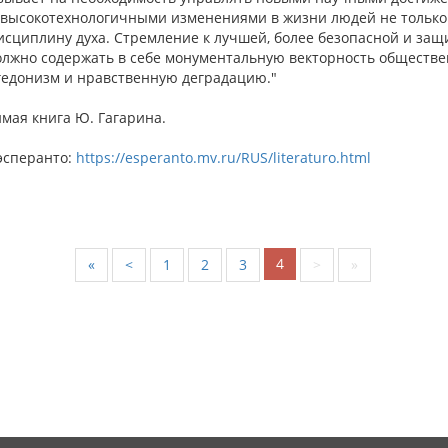
высокотехнологичными изменениями в жизни людей не только
дисциплину духа. Стремление к лучшей, более безопасной и за
олжно содержать в себе монументальную векторность обществ
гедонизм и нравственную деградацию."
мая книга Ю. Гагарина.
эсперанто:
https://esperanto.mv.ru/RUS/literaturo.html
4
«
<
1
2
3
>
»