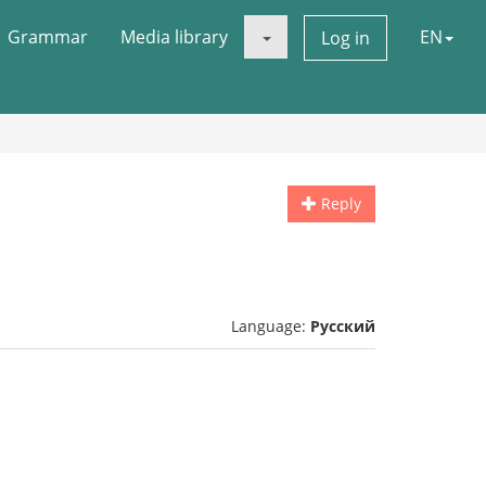
Grammar
Media library
EN
Log in
Reply
Language:
Русский