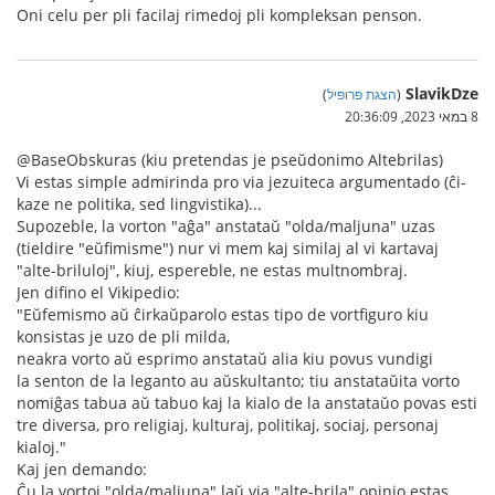
Oni celu per pli facilaj rimedoj pli kompleksan penson.
SlavikDze
(
הצגת פרופיל
)
8 במאי 2023, 20:36:09
@BaseObskuras (kiu pretendas je pseŭdonimo Altebrilas)
Vi estas simple admirinda pro via jezuiteca argumentado (ĉi-
kaze ne politika, sed lingvistika)...
Supozeble, la vorton "aĝa" anstataŭ "olda/maljuna" uzas
(tieldire "eŭfimisme") nur vi mem kaj similaj al vi kartavaj
"alte-briluloj", kiuj, espereble, ne estas multnombraj.
Jen difino el Vikipedio:
"Eŭfemismo aŭ ĉirkaŭparolo estas tipo de vortfiguro kiu
konsistas je uzo de pli milda,
neakra vorto aŭ esprimo anstataŭ alia kiu povus vundigi
la senton de la leganto au aŭskultanto; tiu anstataŭita vorto
nomiĝas tabua aŭ tabuo kaj la kialo de la anstataŭo povas esti
tre diversa, pro religiaj, kulturaj, politikaj, sociaj, personaj
kialoj."
Kaj jen demando:
Ĉu la vortoj "olda/maljuna" laŭ via "alte-brila" opinio estas