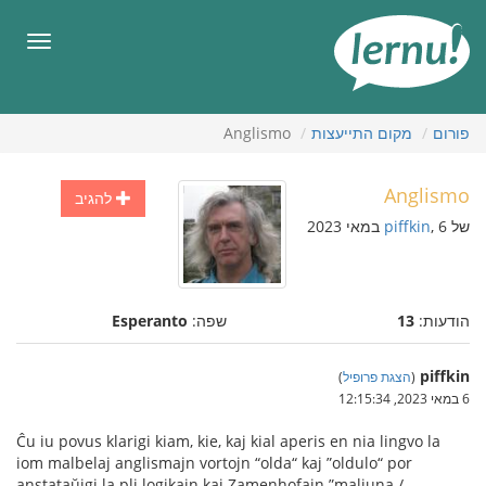
תוכן
עניינים
תפריט
פורום
מקום התייעצות
Anglismo
Anglismo
להגיב
של
, 6 במאי 2023
piffkin
הודעות:
13
שפה:
Esperanto
piffkin
(
הצגת פרופיל
)
6 במאי 2023, 12:15:34
Ĉu iu povus klarigi kiam, kie, kaj kial aperis en nia lingvo la
iom malbelaj anglismajn vortojn “olda“ kaj ”oldulo“ por
anstataŭigi la pli logikajn kaj Zamenhofajn ”maljuna /