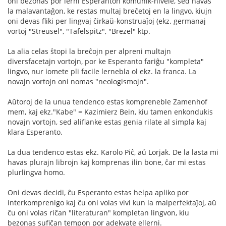
oni bezonas por lerni Esperanton komunik-nivele, sed havas
la malavantaĝon, ke restas multaj breĉetoj en la lingvo, kiujn
oni devas fliki per lingvaj ĉirkaŭ-konstruaĵoj (ekz. germanaj
vortoj "Streusel", "Tafelspitz", "Brezel" ktp.
La alia celas ŝtopi la breĉojn per alpreni multajn
diversfacetajn vortojn, por ke Esperanto fariĝu "kompleta"
lingvo, nur iomete pli facile lernebla ol ekz. la franca. La
novajn vortojn oni nomas "neologismojn".
Aŭtoroj de la unua tendenco estas kompreneble Zamenhof
mem, kaj ekz."Kabe" = Kazimierz Bein, kiu tamen enkondukis
novajn vortojn, sed aliflanke estas genia rilate al simpla kaj
klara Esperanto.
La dua tendenco estas ekz. Karolo Piĉ, aŭ Lorjak. De la lasta mi
havas plurajn librojn kaj komprenas ilin bone, ĉar mi estas
plurlingva homo.
Oni devas decidi, ĉu Esperanto estas helpa apliko por
interkomprenigo kaj ĉu oni volas vivi kun la malperfektaĵoj, aŭ
ĉu oni volas riĉan "literaturan" kompletan lingvon, kiu
bezonas sufiĉan tempon por adekvate ellerni.