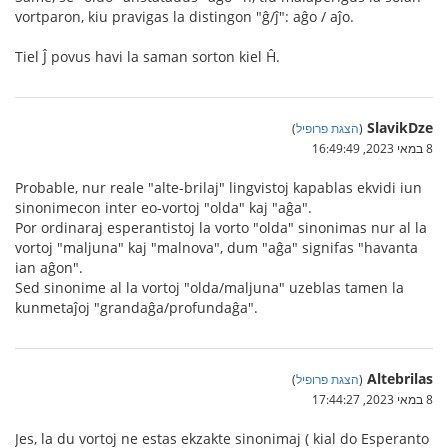
vortparon, kiu pravigas la distingon "ĝ/ĵ": aĝo / aĵo.
Tiel Ĵ povus havi la saman sorton kiel Ĥ.
SlavikDze
(
הצגת פרופיל
)
8 במאי 2023, 16:49:49
Probable, nur reale "alte-brilaj" lingvistoj kapablas ekvidi iun
sinonimecon inter eo-vortoj "olda" kaj "aĝa".
Por ordinaraj esperantistoj la vorto "olda" sinonimas nur al la
vortoj "maljuna" kaj "malnova", dum "aĝa" signifas "havanta
ian aĝon".
Sed sinonime al la vortoj "olda/maljuna" uzeblas tamen la
kunmetaĵoj "grandaĝa/profundaĝa".
Altebrilas
(
הצגת פרופיל
)
8 במאי 2023, 17:44:27
Jes, la du vortoj ne estas ekzakte sinonimaj ( kial do Esperanto