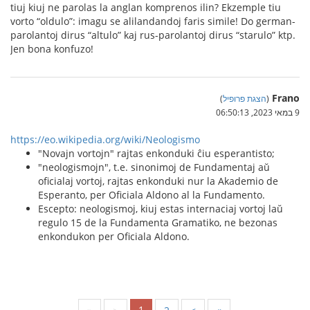
tiuj kiuj ne parolas la anglan komprenos ilin? Ekzemple tiu
vorto “oldulo”: imagu se alilandandoj faris simile! Do german-
parolantoj dirus “altulo” kaj rus-parolantoj dirus “starulo” ktp.
Jen bona konfuzo!
Frano
(
הצגת פרופיל
)
9 במאי 2023, 06:50:13
https://eo.wikipedia.org/wiki/Neologismo
"Novajn vortojn" rajtas enkonduki ĉiu esperantisto;
"neologismojn", t.e. sinonimoj de Fundamentaj aŭ
oficialaj vortoj, rajtas enkonduki nur la Akademio de
Esperanto, per Oficiala Aldono al la Fundamento.
Escepto: neologismoj, kiuj estas internaciaj vortoj laŭ
regulo 15 de la Fundamenta Gramatiko, ne bezonas
enkondukon per Oficiala Aldono.
1