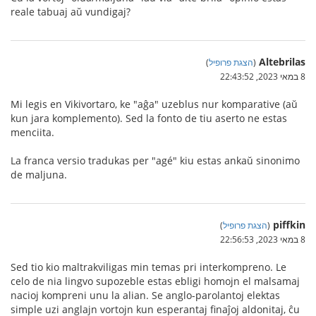
reale tabuaj aŭ vundigaj?
Altebrilas
(
הצגת פרופיל
)
8 במאי 2023, 22:43:52
Mi legis en Vikivortaro, ke "aĝa" uzeblus nur komparative (aŭ
kun jara komplemento). Sed la fonto de tiu aserto ne estas
menciita.
La franca versio tradukas per "agé" kiu estas ankaŭ sinonimo
de maljuna.
piffkin
(
הצגת פרופיל
)
8 במאי 2023, 22:56:53
Sed tio kio maltrakviligas min temas pri interkompreno. Le
celo de nia lingvo supozeble estas ebligi homojn el malsamaj
nacioj kompreni unu la alian. Se anglo-parolantoj elektas
simple uzi anglajn vortojn kun esperantaj finaĵoj aldonitaj, ĉu