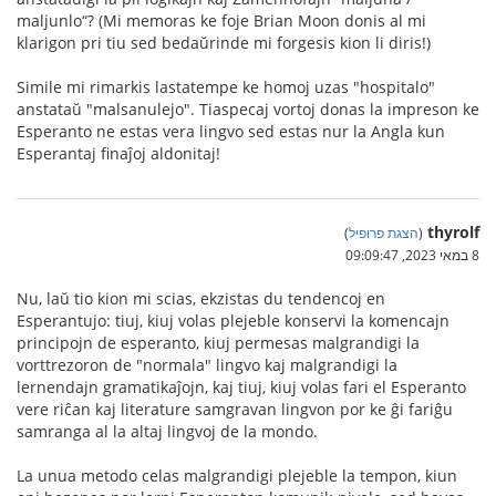
maljunlo“? (Mi memoras ke foje Brian Moon donis al mi
klarigon pri tiu sed bedaŭrinde mi forgesis kion li diris!)
Simile mi rimarkis lastatempe ke homoj uzas "hospitalo"
anstataŭ "malsanulejo". Tiaspecaj vortoj donas la impreson ke
Esperanto ne estas vera lingvo sed estas nur la Angla kun
Esperantaj finaĵoj aldonitaj!
thyrolf
(
הצגת פרופיל
)
8 במאי 2023, 09:09:47
Nu, laŭ tio kion mi scias, ekzistas du tendencoj en
Esperantujo: tiuj, kiuj volas plejeble konservi la komencajn
principojn de esperanto, kiuj permesas malgrandigi la
vorttrezoron de "normala" lingvo kaj malgrandigi la
lernendajn gramatikaĵojn, kaj tiuj, kiuj volas fari el Esperanto
vere riĉan kaj literature samgravan lingvon por ke ĝi fariĝu
samranga al la altaj lingvoj de la mondo.
La unua metodo celas malgrandigi plejeble la tempon, kiun