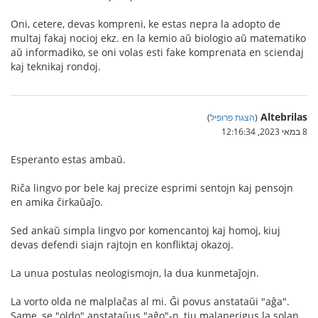
Oni, cetere, devas kompreni, ke estas nepra la adopto de
multaj fakaj nocioj ekz. en la kemio aŭ biologio aŭ matematiko
aŭ informadiko, se oni volas esti fake komprenata en sciendaj
kaj teknikaj rondoj.
Altebrilas
(
הצגת פרופיל
)
8 במאי 2023, 12:16:34
Esperanto estas ambaŭ.
Riĉa lingvo por bele kaj precize esprimi sentojn kaj pensojn
en amika ĉirkaŭaĵo.
Sed ankaŭ simpla lingvo por komencantoj kaj homoj, kiuj
devas defendi siajn rajtojn en konfliktaj okazoj.
La unua postulas neologismojn, la dua kunmetaĵojn.
La vorto olda ne malplaĉas al mi. Ĝi povus anstataŭi "aĝa".
Same, se "oldo" anstataŭus "aĝo"-n, tiu malaperigus la solan