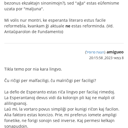
bezonus ekzaktajn sinonimojn?), sed "aĝa" estas eŭfemisme
uzata por "maljuna".
Mi volis nur montri, ke esperanta literaro estus facile
reformebla, kvankam ĝi aktuale
ne
estas reforminda. (Vd.
Antaŭparolon de Fundamento)
amigueo
(
הצגת פרופיל
)
8 במאי 2023, 20:15:58
Tikla temo por nia kara lingvo.
Ĉu riĉigi per malfaciligi, ĉu malriĉigi per faciligi?
La defio de Esperanto estas riĉa lingvo per facilaj rimedoj.
La Esperantanoj devus vidi da kolorojn pli kaj ne malpli ol
alilingvanoj.
Laŭ mi, la vortaro povus simpliĝi por kunigi riĉon kaj facilon.
Alia faktoro estas koncizo. Prie, mi preferus iomete ampligi
fonetike, ne forigi sonojn sed inverse. Kaj permesi kelkajn
sonapudojn.